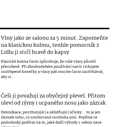
Vlny jako ze salonu za 5 minut. Zapomeňte
na klasickou kulmu, tenhle pomocník z
Lidlu ji strčí hravě do kapsy
Klasická kulma často způsobuje, že vaše vlasy působí
přesušeně. Při dlouhodobém používání navíc riskujete
roztřepené konečky a vlasy pak musíte často zastřihávat,
aby si...
Češi ji považují za obyčejný plevel. Přitom
uleví od rýmy i ucpaného nosu jako zázrak
Detoxikace, povzbuzující a uklidňující účinky… to je jen
zlomek toho, co zmiňovaná rostlinka umí. Pojďme se
podrobněji podívat na to, jaké další výhody s sebou nese