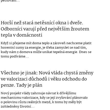
pěstování...
Horší než stará netěsnící okna i dveře.
Odborníci varují před největším žroutem
tepla v domácnosti
Když si přejeme mít doma teplo a zároveň nechceme platit
horentní sumy za energie, je třeba zamyslet se nad tím,
kudy nám z domova může unikat tepelná energie. Dnes se
tomu podíváme...
Všechno je jinak: Nová vláda chystá změny
ve valorizaci důchodů i věku odchodu do
penze. Tady je plán
Nový projekt vlády zahrnuje návrat k dřívějšímu
mechanismu valorizace, kdy se její zvyšování plánovalo
o polovinu růstu reálných mezd, k tomu by měly být
zohledněny životní...