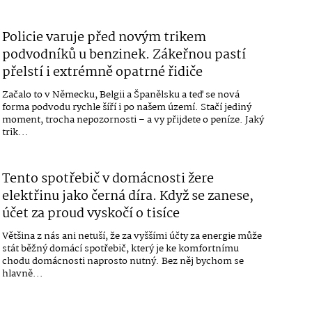
Policie varuje před novým trikem
podvodníků u benzinek. Zákeřnou pastí
přelstí i extrémně opatrné řidiče
Začalo to v Německu, Belgii a Španělsku a teď se nová
forma podvodu rychle šíří i po našem území. Stačí jediný
moment, trocha nepozornosti – a vy přijdete o peníze. Jaký
trik...
Tento spotřebič v domácnosti žere
elektřinu jako černá díra. Když se zanese,
účet za proud vyskočí o tisíce
Většina z nás ani netuší, že za vyššími účty za energie může
stát běžný domácí spotřebič, který je ke komfortnímu
chodu domácnosti naprosto nutný. Bez něj bychom se
hlavně...