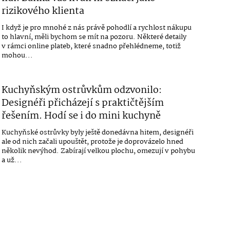
rizikového klienta
I když je pro mnohé z nás právě pohodlí a rychlost nákupu
to hlavní, měli bychom se mít na pozoru. Některé detaily
v rámci online plateb, které snadno přehlédneme, totiž
mohou...
Kuchyňským ostrůvkům odzvonilo:
Designéři přicházejí s praktičtějším
řešením. Hodí se i do mini kuchyně
Kuchyňské ostrůvky byly ještě donedávna hitem, designéři
ale od nich začali upouštět, protože je doprovázelo hned
několik nevýhod. Zabírají velkou plochu, omezují v pohybu
a už...