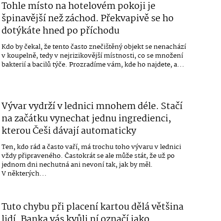
Tohle místo na hotelovém pokoji je
špinavější než záchod. Překvapivě se ho
dotýkáte hned po příchodu
Kdo by čekal, že tento často znečištěný objekt se nenachází
v koupelně, tedy v nejrizikovější místnosti, co se množení
bakterií a bacilů týče. Prozradíme vám, kde ho najdete, a...
Vývar vydrží v lednici mnohem déle. Stačí
na začátku vynechat jednu ingredienci,
kterou Češi dávají automaticky
Ten, kdo rád a často vaří, má trochu toho vývaru v lednici
vždy připraveného. Častokrát se ale může stát, že už po
jednom dni nechutná ani nevoní tak, jak by měl.
V některých...
Tuto chybu při placení kartou dělá většina
lidí. Banka vás kvůli ní označí jako