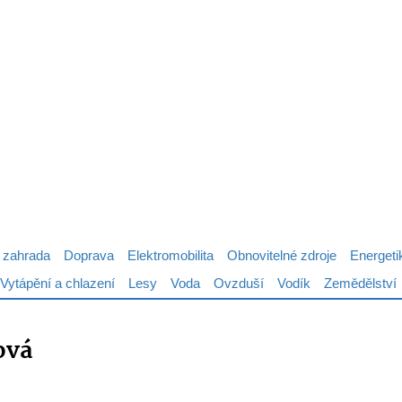
 zahrada
Doprava
Elektromobilita
Obnovitelné zdroje
Energeti
Vytápění a chlazení
Lesy
Voda
Ovzduší
Vodík
Zemědělství
ová