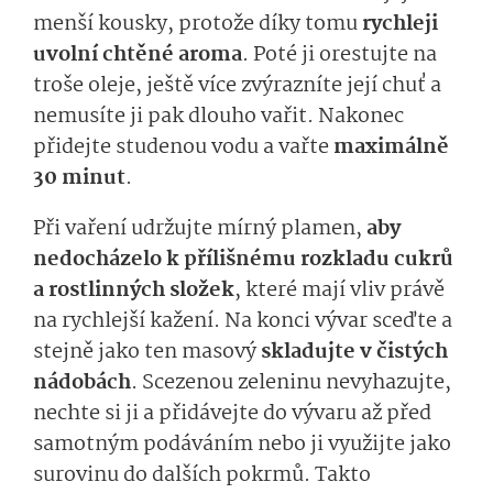
menší kousky, protože díky tomu
rychleji
uvolní chtěné aroma
. Poté ji orestujte na
troše oleje, ještě více zvýrazníte její chuť a
nemusíte ji pak dlouho vařit. Nakonec
přidejte studenou vodu a vařte
maximálně
30 minut
.
Při vaření udržujte mírný plamen,
aby
nedocházelo k přílišnému rozkladu cukrů
a rostlinných složek
, které mají vliv právě
na rychlejší kažení. Na konci vývar sceďte a
stejně jako ten masový
skladujte v čistých
nádobách
. Scezenou zeleninu nevyhazujte,
nechte si ji a přidávejte do vývaru až před
samotným podáváním nebo ji využijte jako
surovinu do dalších pokrmů. Takto