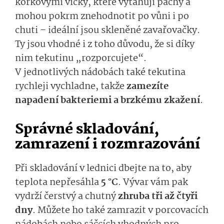
korkovými víčky, které vytahují pachy a
mohou pokrm znehodnotit po vůni i po
chuti – ideální jsou skleněné zavařovačky.
Ty jsou vhodné i z toho důvodu, že si díky
nim tekutinu „rozporcujete“.
V jednotlivých nádobách také tekutina
rychleji vychladne, takže
zamezíte
napadení bakteriemi a brzkému zkažení
.
Správné skladování,
zamrazení i rozmrazování
Při skladování v lednici dbejte na to, aby
teplota nepřesáhla
5 °C
. Vývar vám pak
vydrží čerstvý a chutný
zhruba tři až čtyři
dny
. Můžete ho také zamrazit v porcovacích