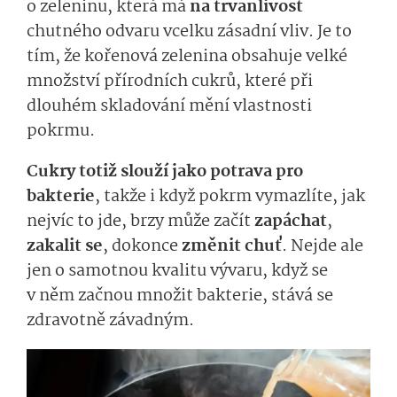
o zeleninu, která má
na trvanlivost
chutného odvaru vcelku zásadní vliv. Je to
tím, že kořenová zelenina obsahuje velké
množství přírodních cukrů, které při
dlouhém skladování mění vlastnosti
pokrmu.
Cukry totiž slouží jako potrava pro
bakterie
, takže i když pokrm vymazlíte, jak
nejvíc to jde, brzy může začít
zapáchat
,
zakalit se
, dokonce
změnit chuť
. Nejde ale
jen o samotnou kvalitu vývaru, když se
v něm začnou množit bakterie, stává se
zdravotně závadným.