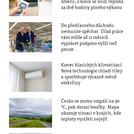
změřil, o kolik se sníží teplota
za dvě hodiny plného výkonu
Do předčasného důchodu
nemusíte spěchat. Úřad práce
vám může až 11 měsíců
vyplácet podporu vyšší než
penze
Konec klasických klimatizací:
Nová technologie chladí tišeji
a spotřebuje výrazně méně
elektřiny
Česko se znovu rozpálí na 36
°C, pak dorazí bouřky. Mapa
ukazuje situaci v krajích, kde
teploty vystřelí nejvýš