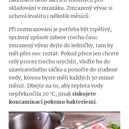
nádobách nebo sáčcích vhodných pro
skladování v mrazáku. Zmrazený vývar si
uchová kvalitu i několik měsíců.
Při rozmrazování je potřeba být trpělivý,
správný způsob zabere trochu času:
zmrazený vývar dejte do ledničky, tam by
měl přes noc roztát. Pokud přece jen chcete
celý proces trochu urychlit, vložte ho do
uzavíratelného sáčku a ponořte do studené
vody, kterou byste měli každých 30 minut
měnit. Dbejte na to, aby teplota vody
nepřekročila 20 °C, jinak
riskujete
kontaminaci pokrmu bakteriemi
.