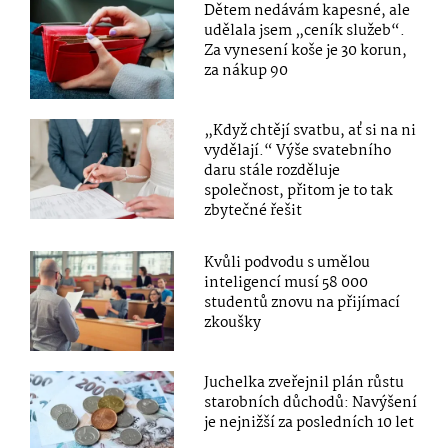
Dětem nedávám kapesné, ale
udělala jsem „ceník služeb“.
Za vynesení koše je 30 korun,
za nákup 90
„Když chtějí svatbu, ať si na ni
vydělají.“ Výše svatebního
daru stále rozděluje
společnost, přitom je to tak
zbytečné řešit
Kvůli podvodu s umělou
inteligencí musí 58 000
studentů znovu na přijímací
zkoušky
Juchelka zveřejnil plán růstu
starobních důchodů: Navýšení
je nejnižší za posledních 10 let