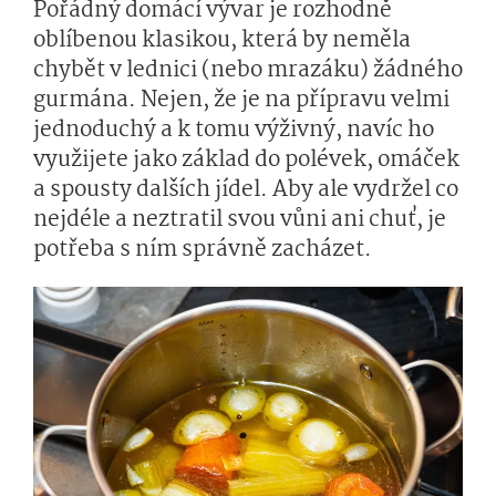
Pořádný domácí vývar je rozhodně
oblíbenou klasikou, která by neměla
chybět v lednici (nebo mrazáku) žádného
gurmána. Nejen, že je na přípravu velmi
jednoduchý a k tomu výživný, navíc ho
využijete jako základ do polévek, omáček
a spousty dalších jídel. Aby ale vydržel co
nejdéle a neztratil svou vůni ani chuť, je
potřeba s ním správně zacházet.