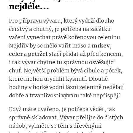
nejdéle…
Pro přípravu vývaru, který vydrží dlouho
čerstvý a chutný, je potřeba na začátku
vaření vynechat právě kořenovou zeleninu.
Nejdřív by se mělo vařit maso a
mrkev
,
celer
a
petržel
stačí přidat až před koncem,
i tak vývar chytne tu správnou osvěžující
chuť. Největší problém bývá cibule a pórek,
které mohou urychlit kysnutí. Dlouhé
hodiny v horké vodní lázni zelenině nedělají
dobře a trvanlivosti vývaru také nepřispějí.
Když máte uvařeno, je potřeba vědět, jak
správně skladovat. Vývar přelijte do čistých
nádob, vyhněte se těm s dřevěnými