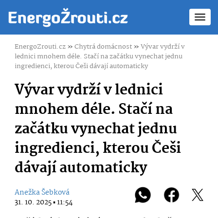
Toggl
navig
EnergoZrouti.cz
»
Chytrá domácnost
»
Vývar vydrží v
lednici mnohem déle. Stačí na začátku vynechat jednu
ingredienci, kterou Češi dávají automaticky
Vývar vydrží v lednici
mnohem déle. Stačí na
začátku vynechat jednu
ingredienci, kterou Češi
dávají automaticky
Anežka Šebková
31. 10. 2025 ▪ 11:54