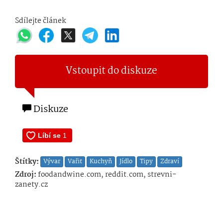
Sdílejte článek
Vstoupit do diskuze
Diskuze
Štítky:
Vývar
Vařit
Kuchyň
Jídlo
Tipy
Zdraví
Zdroj:
foodandwine.com, reddit.com, strevni-
zanety.cz