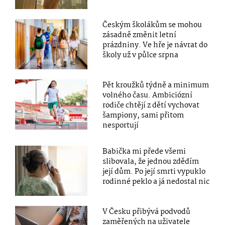
Českým školákům se mohou
zásadně změnit letní
prázdniny. Ve hře je návrat do
školy už v půlce srpna
Pět kroužků týdně a minimum
volného času. Ambiciózní
rodiče chtějí z dětí vychovat
šampiony, sami přitom
nesportují
Babička mi přede všemi
slibovala, že jednou zdědím
její dům. Po její smrti vypuklo
rodinné peklo a já nedostal nic
V Česku přibývá podvodů
zaměřených na uživatele