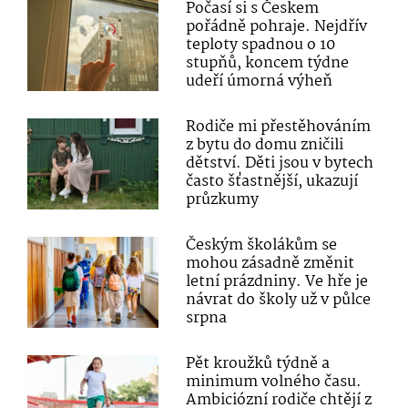
Počasí si s Českem
pořádně pohraje. Nejdřív
teploty spadnou o 10
stupňů, koncem týdne
udeří úmorná výheň
Rodiče mi přestěhováním
z bytu do domu zničili
dětství. Děti jsou v bytech
často šťastnější, ukazují
průzkumy
Českým školákům se
mohou zásadně změnit
letní prázdniny. Ve hře je
návrat do školy už v půlce
srpna
Pět kroužků týdně a
minimum volného času.
Ambiciózní rodiče chtějí z