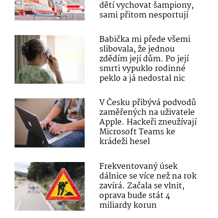
dětí vychovat šampiony,
sami přitom nesportují
Babička mi přede všemi
slibovala, že jednou
zdědím její dům. Po její
smrti vypuklo rodinné
peklo a já nedostal nic
V Česku přibývá podvodů
zaměřených na uživatele
Apple. Hackeři zneužívají
Microsoft Teams ke
krádeži hesel
Frekventovaný úsek
dálnice se více než na rok
zavírá. Začala se vlnit,
oprava bude stát 4
miliardy korun