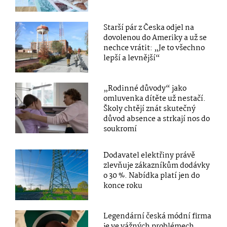
Starší pár z Česka odjel na
dovolenou do Ameriky a už se
nechce vrátit: „Je to všechno
lepší a levnější“
„Rodinné důvody“ jako
omluvenka dítěte už nestačí.
Školy chtějí znát skutečný
důvod absence a strkají nos do
soukromí
Dodavatel elektřiny právě
zlevňuje zákazníkům dodávky
o 30 %. Nabídka platí jen do
konce roku
Legendární česká módní firma
je ve vážných problémech.