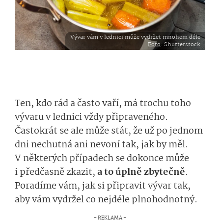
Vývar vám v lednici může vydržet mnohem déle
Foto
: Shutterstock
Ten, kdo rád a často vaří, má trochu toho
vývaru v lednici vždy připraveného.
Častokrát se ale může stát, že už po jednom
dni nechutná ani nevoní tak, jak by měl.
V některých případech se dokonce může
i předčasně zkazit,
a to úplně zbytečně
.
Poradíme vám, jak si připravit vývar tak,
aby vám vydržel co nejdéle plnohodnotný.