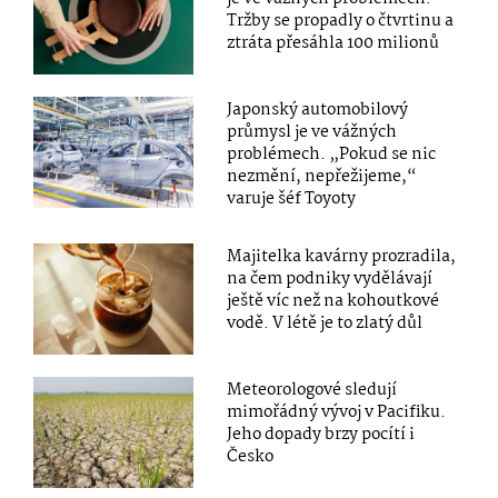
Tržby se propadly o čtvrtinu a
ztráta přesáhla 100 milionů
Japonský automobilový
průmysl je ve vážných
problémech. „Pokud se nic
nezmění, nepřežijeme,“
varuje šéf Toyoty
Majitelka kavárny prozradila,
na čem podniky vydělávají
ještě víc než na kohoutkové
vodě. V létě je to zlatý důl
Meteorologové sledují
mimořádný vývoj v Pacifiku.
Jeho dopady brzy pocítí i
Česko