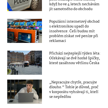
když ho ve 4 letech nechávám
jít samotného do obchodu
Populární internetový obchod
s elektronikou upadl do
insolvence. Češi budou mít
problém získat své peníze při
reklamaci
Přichází nejteplejší týden léta:
Očekávají se dvě horké špičky,
které zasáhnou většinu Česka
„Nepracujte chytře, pracujte
dlouho.“ Tohle je důvod, proč
v korporátu vyhrávají ti, kteří
se nepředřou