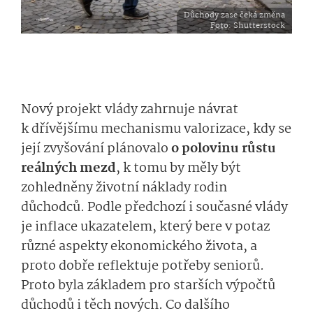
Důchody zase čeká změna
Foto
: Shutterstock
Nový projekt vlády zahrnuje návrat
k dřívějšímu mechanismu valorizace, kdy se
její zvyšování plánovalo
o polovinu růstu
reálných mezd
, k tomu by měly být
zohledněny životní náklady rodin
důchodců. Podle předchozí i současné vlády
je inflace ukazatelem, který bere v potaz
různé aspekty ekonomického života, a
proto dobře reflektuje potřeby seniorů.
Proto byla základem pro starších výpočtů
důchodů i těch nových. Co dalšího