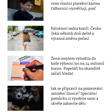
svou vlastní platební kartou.
Odborníci vysvětlují, proč
Extrémní vedra končí. Česko
čeká několik dnů deště a
výrazná změna počasí
Žena omylem vyhodila do
koše výherní los na 24 milionů
korun. Popeláři ho okamžitě
začali hledat
Jak se připravit na pozorování
zatmění Slunce? Speciální
pomůcku si vyrobíte sami a
skvěle zabavíte děti