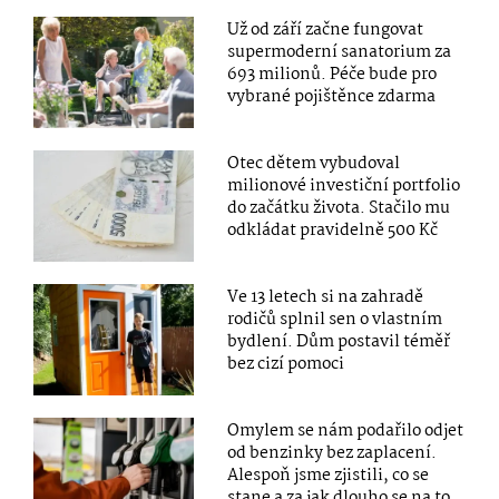
Už od září začne fungovat
supermoderní sanatorium za
693 milionů. Péče bude pro
vybrané pojištěnce zdarma
Otec dětem vybudoval
milionové investiční portfolio
do začátku života. Stačilo mu
odkládat pravidelně 500 Kč
Ve 13 letech si na zahradě
rodičů splnil sen o vlastním
bydlení. Dům postavil téměř
bez cizí pomoci
Omylem se nám podařilo odjet
od benzinky bez zaplacení.
Alespoň jsme zjistili, co se
stane a za jak dlouho se na to