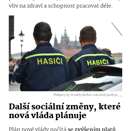
vliv na zdraví a schopnost pracovat déle.
Podpory by se měly dočkat i náročné profese ,
...
Další sociální změny, které
nová vláda plánuje
Plán nové vlády počítá
se zvýšením platů