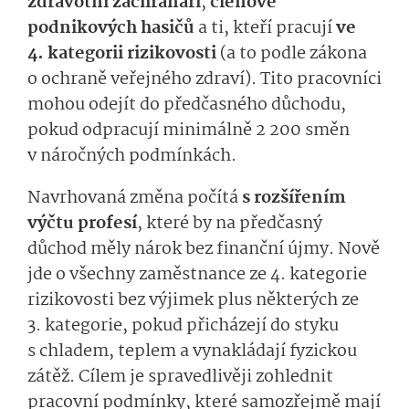
zdravotní záchranáři
,
členové
podnikových hasičů
a ti, kteří pracují
ve
4. kategorii rizikovosti
(a to podle zákona
o ochraně veřejného zdraví). Tito pracovníci
mohou odejít do předčasného důchodu,
pokud odpracují minimálně 2 200 směn
v náročných podmínkách.
Navrhovaná změna počítá
s rozšířením
výčtu profesí
, které by na předčasný
důchod měly nárok bez finanční újmy. Nově
jde o všechny zaměstnance ze 4. kategorie
rizikovosti bez výjimek plus některých ze
3. kategorie, pokud přicházejí do styku
s chladem, teplem a vynakládají fyzickou
zátěž. Cílem je spravedlivěji zohlednit
pracovní podmínky, které samozřejmě mají