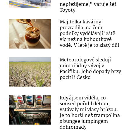
nepřežijeme,“ varuje šéf
Toyoty
Majitelka kavárny
prozradila, na čem
podniky vydělávají ještě
víc než na kohoutkové
vodě. V létě je to zlatý důl
Meteorologové sledují
mimořádný vývoj v
Pacifiku. Jeho dopady brzy
pocítí i Česko
Když jsem viděla, co
soused pořídil dětem,
vstávaly mi vlasy hrůzou.
Je to horší než trampolína
s bungee jumpingem
dohromady