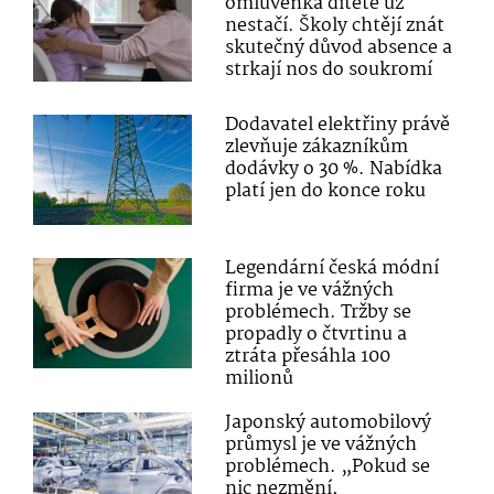
omluvenka dítěte už
nestačí. Školy chtějí znát
skutečný důvod absence a
strkají nos do soukromí
Dodavatel elektřiny právě
zlevňuje zákazníkům
dodávky o 30 %. Nabídka
platí jen do konce roku
Legendární česká módní
firma je ve vážných
problémech. Tržby se
propadly o čtvrtinu a
ztráta přesáhla 100
milionů
Japonský automobilový
průmysl je ve vážných
problémech. „Pokud se
nic nezmění,