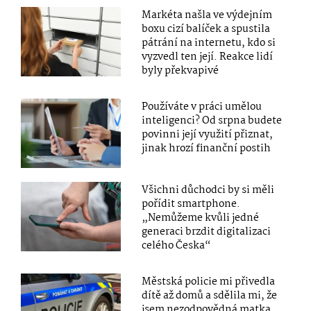
Markéta našla ve výdejním
boxu cizí balíček a spustila
pátrání na internetu, kdo si
vyzvedl ten její. Reakce lidí
byly překvapivé
Používáte v práci umělou
inteligenci? Od srpna budete
povinni její využití přiznat,
jinak hrozí finanční postih
Všichni důchodci by si měli
pořídit smartphone.
„Nemůžeme kvůli jedné
generaci brzdit digitalizaci
celého Česka“
Městská policie mi přivedla
dítě až domů a sdělila mi, že
jsem nezodpovědná matka,