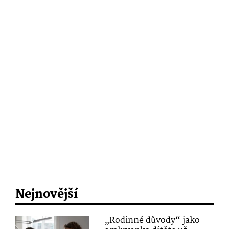
Nejnovější
„Rodinné důvody“ jako