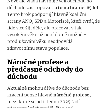
Nově ale vláda navrhuje věk odchodu do
důchodu zastropovat,
a to na hranici 65 let
.
Tento krok podporují hlavně koaliční
strany ANO, SPD a Motoristé, kteří tvrdí, že
lidé sice žijí déle, ale pracovat v tak
vysokém věku už není úplně možné –
prodlužování věku neodpovídá
zdravotnímu stavu populace.
Náročné profese a
předčasné odchody do
důchodu
Aktuálně mohou dříve do důchodu bez
krácení penze hlavně
náročné profese
,
mezi které se od 1. ledna 2025 řadí