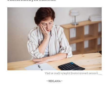
Vlád se snaží vylepšit životní úroveň seniorů ,
...