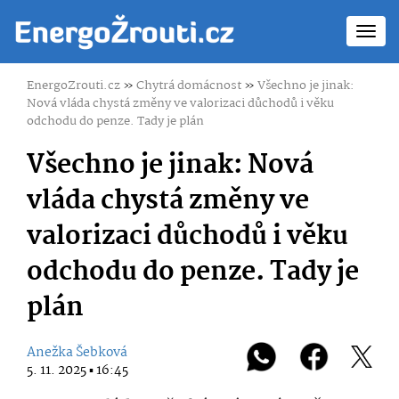
Toggl
navig
EnergoZrouti.cz
»
Chytrá domácnost
»
Všechno je jinak:
Nová vláda chystá změny ve valorizaci důchodů i věku
odchodu do penze. Tady je plán
Všechno je jinak: Nová
vláda chystá změny ve
valorizaci důchodů i věku
odchodu do penze. Tady je
plán
Anežka Šebková
5. 11. 2025 ▪ 16:45