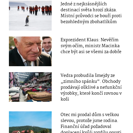
Jedné z nejkrásnějších
destinací světa hrozí zkáza.
Místní průvodci se bouří proti
bezohledným zbohatlíkům
Exprezident Klaus: Nevěřím
svým očím, ministr Macinka
chce být asi se všemi za dobře
Vedra probudila šmejdy ze
„zimního spánku“. Obchody
prodávají ošklivé a nefunkční
výrobky, které končí rovnou v
koši
Otec mi prodal dům s velkou
slevou, protože jsme rodina.
Finanční úřad požadoval
doplacení kvůli rozdílu oproti