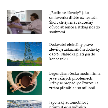
„Rodinné důvody“ jako
omluvenka dítěte už nestačí.
Školy chtějí znát skutečný
důvod absence a strkají nos do
soukromí
Dodavatel elektřiny právě
zlevňuje zákazníkům dodávky
o 30 %. Nabídka platí jen do
konce roku
Legendární česká módní firma
je ve vážných problémech.
Tržby se propadly o čtvrtinu a
ztráta přesáhla 100 milionů
Japonský automobilový
průmysl je ve vážných