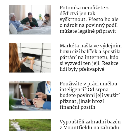
Potomka nemůžete z
dědictví jen tak
vyškrtnout. Přesto ho ale
o nárok na povinný podíl
můžete legálně připravit
Markéta našla ve výdejním
boxu cizí balíček a spustila
pátrání na internetu, kdo
si vyzvedl ten její. Reakce
lidí byly překvapivé
Používáte v práci umělou
inteligenci? Od srpna
budete povinni její využití
přiznat, jinak hrozí
finanční postih
Vypouštěli zahradní bazén
z Mountfieldu na zahradu