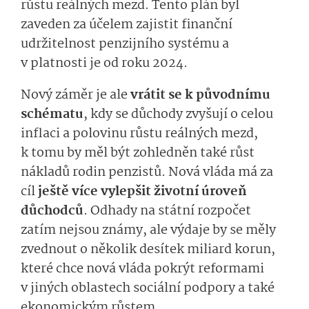
růstu reálných mezd. Tento plán byl
zaveden za účelem zajistit finanční
udržitelnost penzijního systému a
v platnosti je od roku 2024.
Nový záměr je ale
vrátit se k původnímu
schématu
, kdy se důchody zvyšují o celou
inflaci a polovinu růstu reálných mezd,
k tomu by měl být zohledněn také růst
nákladů rodin penzistů. Nová vláda má za
cíl
ještě více vylepšit životní úroveň
důchodců
. Odhady na státní rozpočet
zatím nejsou známy, ale výdaje by se měly
zvednout o několik desítek miliard korun,
které chce nová vláda pokrýt reformami
v jiných oblastech sociální podpory a také
ekonomickým růstem.