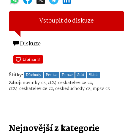
Vstoupit do diskuze
Diskuze
Štítky:
Důchody
Peníze
Penze
Stát
Vláda
Zdroj:
novinky.cz, ct24.ceskatelevize.cz,
ct24.ceskatelevize.cz, ceskeduchody.cz, mpsv.cz
Nejnovější z kategorie