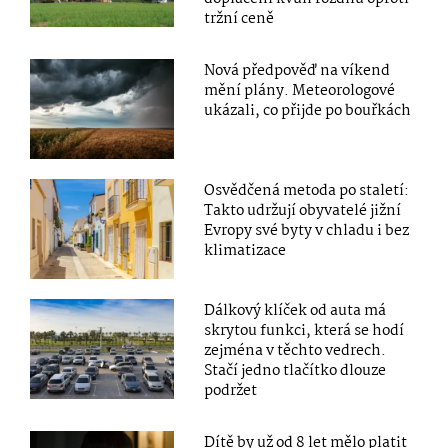
tržní ceně
Nová předpověď na víkend
mění plány. Meteorologové
ukázali, co přijde po bouřkách
Osvědčená metoda po staletí:
Takto udržují obyvatelé jižní
Evropy své byty v chladu i bez
klimatizace
Dálkový klíček od auta má
skrytou funkci, která se hodí
zejména v těchto vedrech.
Stačí jedno tlačítko dlouze
podržet
Dítě by už od 8 let mělo platit