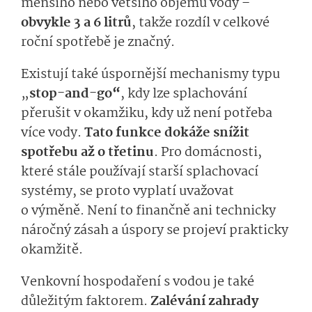
menšího nebo většího objemu vody –
obvykle 3 a 6 litrů
, takže rozdíl v celkové
roční spotřebě je značný.
Existují také úspornější mechanismy typu
„
stop-and-go“
, kdy lze splachování
přerušit v okamžiku, kdy už není potřeba
více vody.
Tato funkce dokáže snížit
spotřebu až o třetinu
. Pro domácnosti,
které stále používají starší splachovací
systémy, se proto vyplatí uvažovat
o výměně. Není to finančně ani technicky
náročný zásah a úspory se projeví prakticky
okamžitě.
Venkovní hospodaření s vodou je také
důležitým faktorem.
Zalévání zahrady