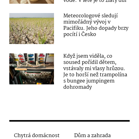
vodě. V létě je to zlatý důl
Meteorologové sledují
mimořádný vývoj v
Pacifiku. Jeho dopady brzy
pocítí i Česko
Když jsem viděla, co
soused pořídil dětem,
vstávaly mi vlasy hrůzou.
Je to horší než trampolína
s bungee jumpingem
dohromady
Chytrá domácnost
Dům a zahrada