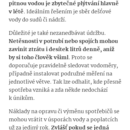
pitnou vodou je zbytečné plýtvání hlavně
v létě
. Ideálním řešením je sběr dešťové
vody do sudů či nádrží.
Důležité je také nezanedbávat údržbu.
Netěsnosti v potrubí nebo spojích mohou
zavinit ztrátu i desítek litrů denně, aniž
by si toho člověk všiml
. Proto se
doporučuje pravidelně sledovat vodoměry,
případně instalovat podružné měření na
jednotlivé větve. Tak lze odhalit, kde přesně
spotřeba vzniká a zda někde nedochází
k únikům.
Náklady na opravu či výměnu spotřebičů se
mohou vrátit v úsporách vody a poplatcích
už za jediný rok.
Zvlášť pokud se jedná