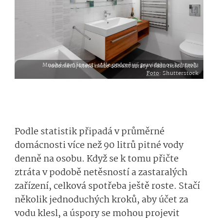
Mnohé domácnosti stále podceňují pravidelnou kontrolu vodoměrů, která může odhalit ztráty v řádu tisíců litrů.
Foto
: Shutterstock
Podle statistik připadá v průměrné
domácnosti více než 90 litrů pitné vody
denně na osobu. Když se k tomu přičte
ztráta v podobě netěsností a zastaralých
zařízení, celková spotřeba ještě roste. Stačí
několik jednoduchých kroků, aby účet za
vodu klesl, a úspory se mohou projevit