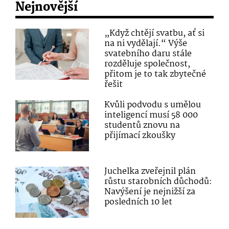
Nejnovější
„Když chtějí svatbu, ať si
na ni vydělají.“ Výše
svatebního daru stále
rozděluje společnost,
přitom je to tak zbytečné
řešit
Kvůli podvodu s umělou
inteligencí musí 58 000
studentů znovu na
přijímací zkoušky
Juchelka zveřejnil plán
růstu starobních důchodů:
Navýšení je nejnižší za
posledních 10 let