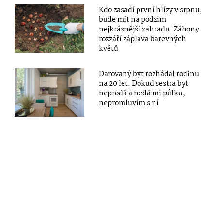
Kdo zasadí první hlízy v srpnu,
bude mít na podzim
nejkrásnější zahradu. Záhony
rozzáří záplava barevných
květů
Darovaný byt rozhádal rodinu
na 20 let. Dokud sestra byt
neprodá a nedá mi půlku,
nepromluvím s ní