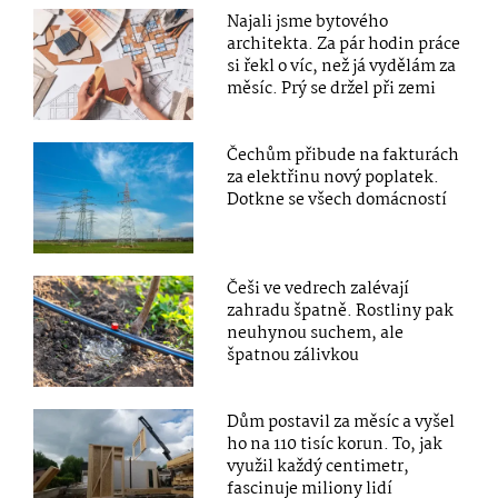
Najali jsme bytového
architekta. Za pár hodin práce
si řekl o víc, než já vydělám za
měsíc. Prý se držel při zemi
Čechům přibude na fakturách
za elektřinu nový poplatek.
Dotkne se všech domácností
Češi ve vedrech zalévají
zahradu špatně. Rostliny pak
neuhynou suchem, ale
špatnou zálivkou
Dům postavil za měsíc a vyšel
ho na 110 tisíc korun. To, jak
využil každý centimetr,
fascinuje miliony lidí