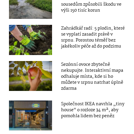
sousedům způsobili škodu ve
výši 150 tisíc korun
Zahrádkář radí: 5 plodin, které
se vyplatí zasadit právě v
srpnu. Porostou téměř bez
jakékoliv péče až do podzimu
Sezónní ovoce zbytečně
nekupujte. Interaktivní mapa
odhaluje místa, kde si ho
můžete v srpnu natrhat úplně
zdarma
Společnost IKEA navrhla „tiny
house“ o rozloze 34 m², aby
pomohla lidem bez peněz