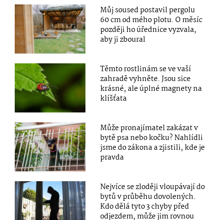
Můj soused postavil pergolu
60 cm od mého plotu. O měsíc
později ho úřednice vyzvala,
aby ji zboural
Těmto rostlinám se ve vaší
zahradě vyhněte. Jsou sice
krásné, ale úplné magnety na
klíšťata
Může pronajímatel zakázat v
bytě psa nebo kočku? Nahlídli
jsme do zákona a zjistili, kde je
pravda
Nejvíce se zloději vloupávají do
bytů v průběhu dovolených.
Kdo dělá tyto 3 chyby před
odjezdem, může jim rovnou