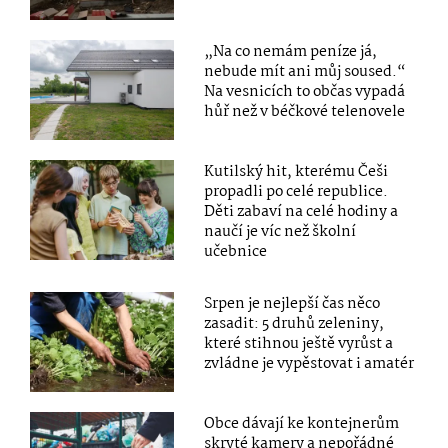
„Na co nemám peníze já,
nebude mít ani můj soused.“
Na vesnicích to občas vypadá
hůř než v béčkové telenovele
Kutilský hit, kterému Češi
propadli po celé republice.
Děti zabaví na celé hodiny a
naučí je víc než školní
učebnice
Srpen je nejlepší čas něco
zasadit: 5 druhů zeleniny,
které stihnou ještě vyrůst a
zvládne je vypěstovat i amatér
Obce dávají ke kontejnerům
skryté kamery a nepořádné