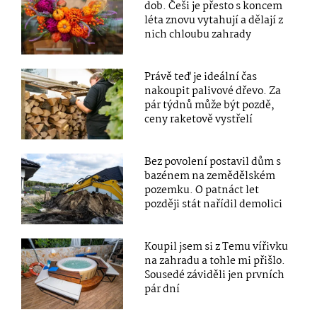
dob. Češi je přesto s koncem
léta znovu vytahují a dělají z
nich chloubu zahrady
Právě teď je ideální čas
nakoupit palivové dřevo. Za
pár týdnů může být pozdě,
ceny raketově vystřelí
Bez povolení postavil dům s
bazénem na zemědělském
pozemku. O patnáct let
později stát nařídil demolici
Koupil jsem si z Temu vířivku
na zahradu a tohle mi přišlo.
Sousedé záviděli jen prvních
pár dní