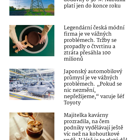
platí jen do konce roku
Legendární česká módní
firma je ve vážných
problémech. Tržby se
propadly o čtvrtinu a
ztráta přesáhla 100
milionů
Japonský automobilový
průmysl je ve vážných
problémech. „Pokud se
nic nezmění,
nepřežijeme,“ varuje šéf
Toyoty
Majitelka kavárny
prozradila, na čem
podniky vydělávají ještě
víc než na kohoutkové