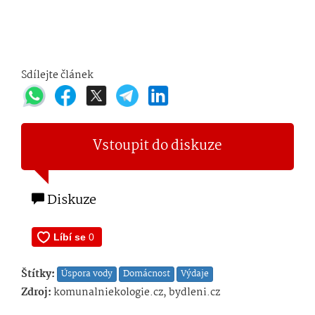
Sdílejte článek
Vstoupit do diskuze
Diskuze
Štítky:
Úspora vody
Domácnost
Výdaje
Zdroj:
komunalniekologie.cz, bydleni.cz