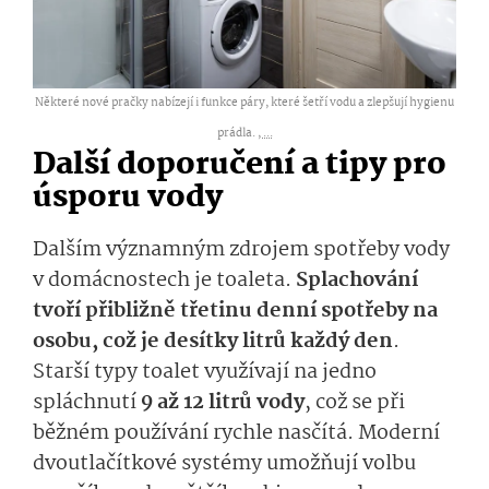
Některé nové pračky nabízejí i funkce páry, které šetří vodu a zlepšují hygienu
prádla. ,
...
Další doporučení a tipy pro
úsporu vody
Dalším významným zdrojem spotřeby vody
v domácnostech je toaleta.
Splachování
tvoří přibližně třetinu denní spotřeby na
osobu, což je desítky litrů každý den
.
Starší typy toalet využívají na jedno
spláchnutí
9 až 12 litrů vody
, což se při
běžném používání rychle nasčítá. Moderní
dvoutlačítkové systémy umožňují volbu