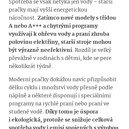
Spotřeba se však netýká jen vody – starší
pračky mají vyšší energetickou
náročnost.
Zatímco nové modely s třídou
A nebo A+++ a chytrými programy
využívají k ohřevu vody a praní zhruba
polovinu elektřiny, starší stroje mohou
být výrazně neefektivní
. Rozdíl je velký
převážně v rodinách s dětmi, kde se pere
několikrát týdně.
Moderní pračky dokážou navíc přizpůsobit
délku cyklu i množství vody přesně podle
náplně a některé disponují i speciálními
programy na rychlé praní nebo praní ve
studené vodě.
Díky tomu je úspora
i ekologická, protože se snižuje celková
spotřeba vody i emisí spojených s výrobou