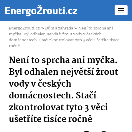
Toggl
navig
EnergoZrouti.cz
»
Dům a zahrada
»
Není to sprcha ani
myčka. Byl odhalen největší žrout vody v českých
domácnostech. Stačí zkontrolovat tyto 3 věci ušetříte tisíce
ročně
Není to sprcha ani myčka.
Byl odhalen největší žrout
vody v českých
domácnostech. Stačí
zkontrolovat tyto 3 věci
ušetříte tisíce ročně