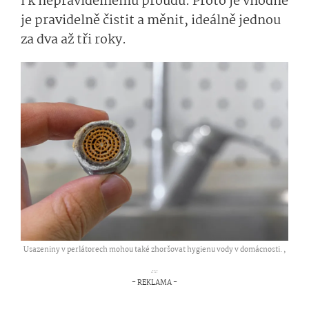
i k nepravidelnému proudu. Proto je vhodné
je pravidelně čistit a měnit, ideálně jednou
za dva až tři roky.
Usazeniny v perlátorech mohou také zhoršovat hygienu vody v domácnosti. ,
...