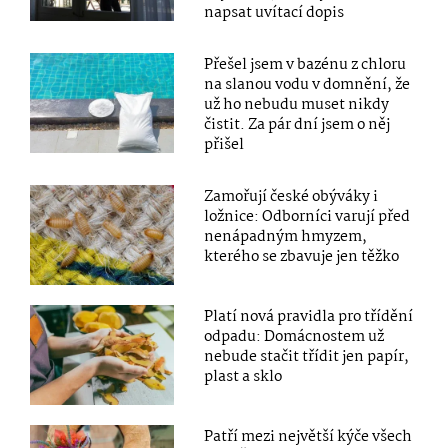
napsat uvítací dopis
Přešel jsem v bazénu z chloru
na slanou vodu v domnění, že
už ho nebudu muset nikdy
čistit. Za pár dní jsem o něj
přišel
Zamořují české obýváky i
ložnice: Odborníci varují před
nenápadným hmyzem,
kterého se zbavuje jen těžko
Platí nová pravidla pro třídění
odpadu: Domácnostem už
nebude stačit třídit jen papír,
plast a sklo
Patří mezi největší kýče všech