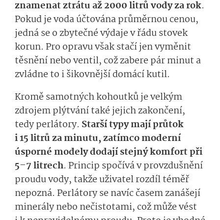
znamenat ztrátu až 2000 litrů vody za rok
.
Pokud je voda účtována průměrnou cenou,
jedná se o zbytečné výdaje v řádu stovek
korun. Pro opravu však stačí jen vyměnit
těsnění nebo ventil, což zabere pár minut a
zvládne to i šikovnější domácí kutil.
Kromě samotných kohoutků je velkým
zdrojem plýtvání také jejich zakončení,
tedy perlátory.
Starší typy mají průtok
i 15 litrů za minutu, zatímco moderní
úsporné modely dodají stejný komfort při
5–7 litrech
. Princip spočívá v provzdušnění
proudu vody, takže uživatel rozdíl téměř
nepozná. Perlátory se navíc časem zanášejí
minerály nebo nečistotami, což může vést