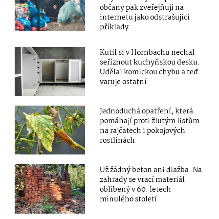
občany pak zveřejňují na
internetu jako odstrašující
příklady
Kutil si v Hornbachu nechal
seříznout kuchyňskou desku.
Udělal komickou chybu a teď
varuje ostatní
Jednoduchá opatření, která
pomáhají proti žlutým listům
na rajčatech i pokojových
rostlinách
Už žádný beton ani dlažba. Na
zahrady se vrací materiál
oblíbený v 60. letech
minulého století