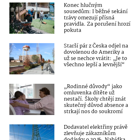
Konec hlučným
sousedům: I běžné sekání
trávy omezují přísná
pravidla. Za porušení hrozí
pokuta
Starší pár z Česka odjel na
dovolenou do Ameriky a
už se nechce vrátit: „Je to
všechno lepší a levnější“
„Rodinné důvody“ jako
omluvenka dítěte už
nestačí. Školy chtějí znát
skutečný důvod absence a
strkají nos do soukromí
Dodavatel elektřiny právě
zlevňuje zákazníkům
dodávky o 30 %. Nabídka