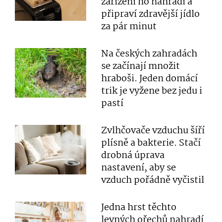
zařízení ho nahradí a
připraví zdravější jídlo
za pár minut
Na českých zahradách
se začínají množit
hraboši. Jeden domácí
trik je vyžene bez jedu i
pastí
Zvlhčovače vzduchu šíří
plísně a bakterie. Stačí
drobná úprava
nastavení, aby se
vzduch pořádně vyčistil
Jedna hrst těchto
levných ořechů nahradí