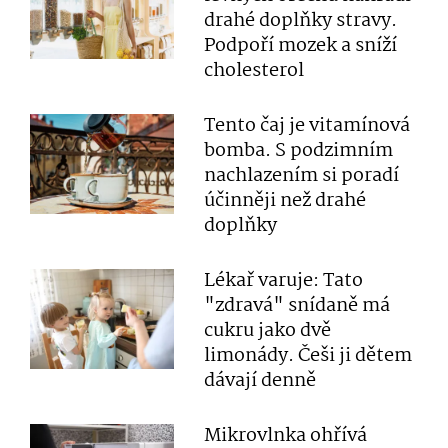
drahé doplňky stravy.
Podpoří mozek a sníží
cholesterol
Tento čaj je vitamínová
bomba. S podzimním
nachlazením si poradí
účinněji než drahé
doplňky
Lékař varuje: Tato
"zdravá" snídaně má
cukru jako dvě
limonády. Češi ji dětem
dávají denně
Mikrovlnka ohřívá