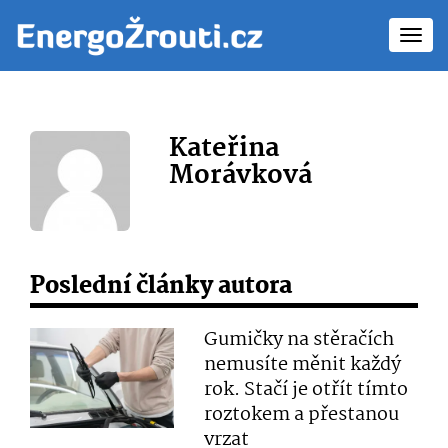
Toggl
navig
Kateřina
Morávková
Poslední články autora
Gumičky na stěračích
nemusíte měnit každý
rok. Stačí je otřít tímto
roztokem a přestanou
vrzat