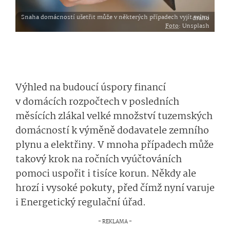
Snaha domácností ušetřit může v některých případech vyjít velmi draho
Foto
: Unsplash
Výhled na budoucí úspory financí
v domácích rozpočtech v posledních
měsících zlákal velké množství tuzemských
domácností k výměně dodavatele zemního
plynu a elektřiny. V mnoha případech může
takový krok na ročních vyúčtováních
pomoci uspořit i tisíce korun. Někdy ale
hrozí i vysoké pokuty, před čímž nyní varuje
i Energetický regulační úřad.