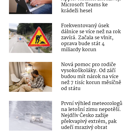
Microsoft Teams ke
krádeži hesel
Frekventovaný úsek
dálnice se více než na rok
zavírá. Začala se vlnit,
oprava bude stát 4
miliardy korun
Nová pomoc pro rodiče
vysokoškoláky. Od září
budou mít nárok na více
než 7 tisíc korun měsíčně
od státu
První výhled meteorologů
na letošní zimu nepotěší.
Nejdřív Česko zažije
překvapivý extrém, pak
udeří mrazivý obrat