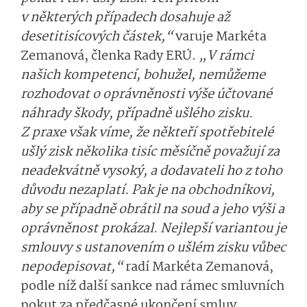
v některých případech dosahuje až
desetitisícových částek,“
varuje Markéta
Zemanová, členka Rady ERÚ.
„V rámci
našich kompetencí, bohužel, nemůžeme
rozhodovat o oprávněnosti výše účtované
náhrady škody, případně ušlého zisku.
Z praxe však víme, že někteří spotřebitelé
ušlý zisk několika tisíc měsíčně považují za
neadekvátně vysoký, a dodavateli ho z toho
důvodu nezaplatí. Pak je na obchodníkovi,
aby se případně obrátil na soud a jeho výši a
oprávněnost prokázal. Nejlepší variantou je
smlouvy s ustanovením o ušlém zisku vůbec
nepodepisovat,“
radí Markéta Zemanová,
podle níž další sankce nad rámec smluvních
pokut za předčasné ukončení smluv