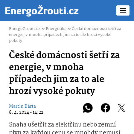
Toggl
navig
EnergoZrouti.cz
»
Energetika
»
České domácnosti šetří za
energie, v mnoha případech jim za to ale hrozí vysoké
pokuty
České domácnosti šetří za
energie, v mnoha
případech jim za to ale
hrozí vysoké pokuty
Martin Bárta
8. 4. 2024 ▪ 14:22
Snaha ušetřit za elektřinu nebo zemní
plyn za každou cenu se mnohdy nemusí