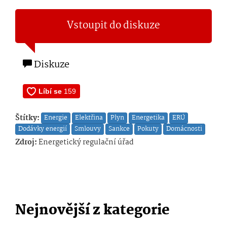
Vstoupit do diskuze
Diskuze
Štítky:
Energie
Elektřina
Plyn
Energetika
ERÚ
Dodávky energií
Smlouvy
Sankce
Pokuty
Domácnosti
Zdroj:
Energetický regulační úřad
Nejnovější z kategorie