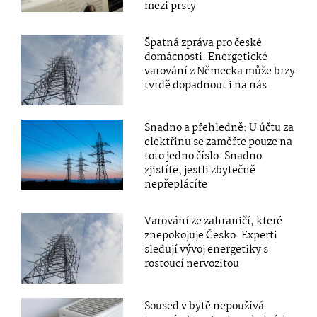
mezi prsty
Špatná zpráva pro české
domácnosti. Energetické
varování z Německa může brzy
tvrdě dopadnout i na nás
Snadno a přehledně: U účtu za
elektřinu se zaměřte pouze na
toto jedno číslo. Snadno
zjistíte, jestli zbytečně
nepřeplácíte
Varování ze zahraničí, které
znepokojuje Česko. Experti
sledují vývoj energetiky s
rostoucí nervozitou
Soused v bytě nepoužívá