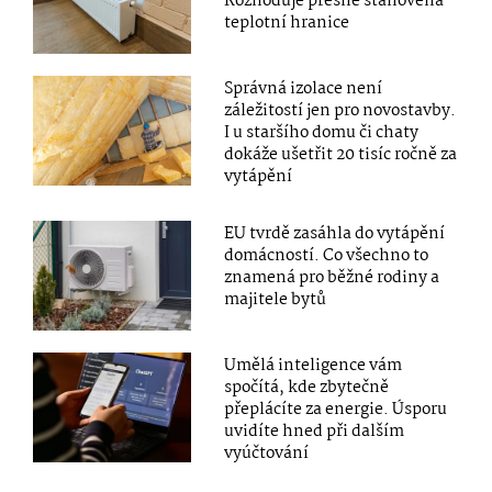
Rozhoduje přesně stanovená
teplotní hranice
Správná izolace není
záležitostí jen pro novostavby.
I u staršího domu či chaty
dokáže ušetřit 20 tisíc ročně za
vytápění
EU tvrdě zasáhla do vytápění
domácností. Co všechno to
znamená pro běžné rodiny a
majitele bytů
Umělá inteligence vám
spočítá, kde zbytečně
přeplácíte za energie. Úsporu
uvidíte hned při dalším
vyúčtování