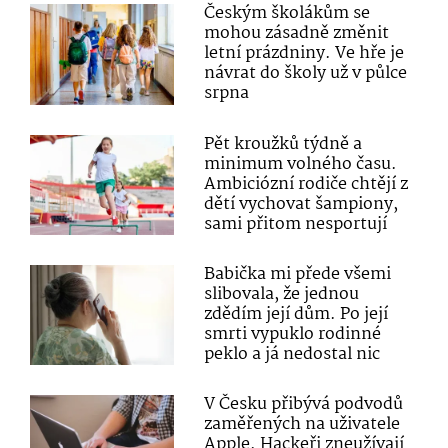
Českým školákům se
mohou zásadně změnit
letní prázdniny. Ve hře je
návrat do školy už v půlce
srpna
Pět kroužků týdně a
minimum volného času.
Ambiciózní rodiče chtějí z
dětí vychovat šampiony,
sami přitom nesportují
Babička mi přede všemi
slibovala, že jednou
zdědím její dům. Po její
smrti vypuklo rodinné
peklo a já nedostal nic
V Česku přibývá podvodů
zaměřených na uživatele
Apple. Hackeři zneužívají