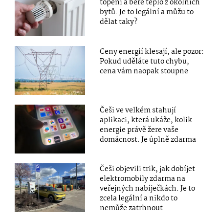
topení a bere teplo z okolních
bytů. Je to legální a můžu to
dělat taky?
Ceny energií klesají, ale pozor:
Pokud uděláte tuto chybu,
cena vám naopak stoupne
Češi ve velkém stahují
aplikaci, která ukáže, kolik
energie právě žere vaše
domácnost. Je úplně zdarma
Češi objevili trik, jak dobíjet
elektromobily zdarma na
veřejných nabíječkách. Je to
zcela legální a nikdo to
nemůže zatrhnout