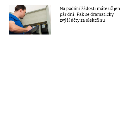
Na podání žádosti máte už jen
pár dní. Pak se dramaticky
zvýší účty za elektřinu