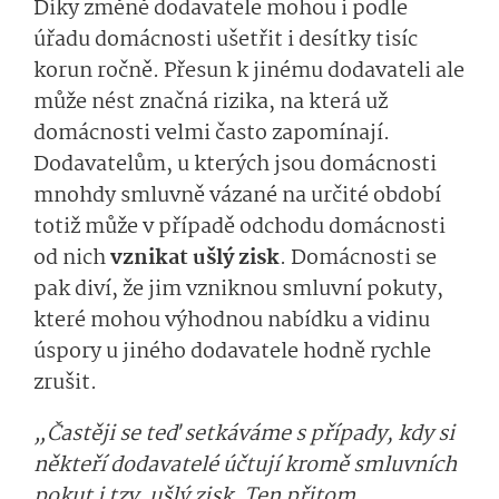
Díky změně dodavatele mohou i podle
úřadu domácnosti ušetřit i desítky tisíc
korun ročně. Přesun k jinému dodavateli ale
může nést značná rizika, na která už
domácnosti velmi často zapomínají.
Dodavatelům, u kterých jsou domácnosti
mnohdy smluvně vázané na určité období
totiž může v případě odchodu domácnosti
od nich
vznikat ušlý zisk
. Domácnosti se
pak diví, že jim vzniknou smluvní pokuty,
které mohou výhodnou nabídku a vidinu
úspory u jiného dodavatele hodně rychle
zrušit.
„Častěji se teď setkáváme s případy, kdy si
někteří dodavatelé účtují kromě smluvních
pokut i tzv. ušlý zisk. Ten přitom