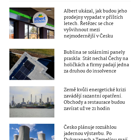
Albert ukázal, jak budou jeho
prodejny vypadat v příštích
letech. Řetězec se chce
vyšvihnout mezi
nejmodernější v Česku
Bublina se solárními panely
praskla: Stát nechal Čechy na
holičkách a firmy padají jedna
za druhou do insolvence
Země kvůli energetické krizi
zavádějí razantní opatření.
Obchody a restaurace budou
zavírat už ve 21 hodin
Česko plánuje rozsáhlou
jadernou výstavbu. Po
Dukovanech a Temelínu mají