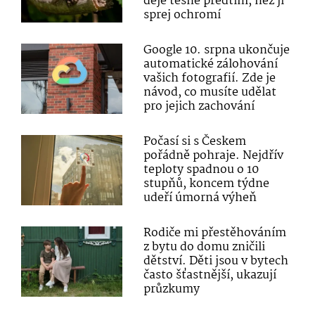
děje těsně předtím, než ji
sprej ochromí
Google 10. srpna ukončuje
automatické zálohování
vašich fotografií. Zde je
návod, co musíte udělat
pro jejich zachování
Počasí si s Českem
pořádně pohraje. Nejdřív
teploty spadnou o 10
stupňů, koncem týdne
udeří úmorná výheň
Rodiče mi přestěhováním
z bytu do domu zničili
dětství. Děti jsou v bytech
často šťastnější, ukazují
průzkumy