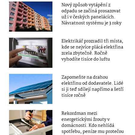
Nový způsob vytápění z
odpadu se začíná prosazovat
už i v českých panelácích.
Návratnost systému je 3 roky
Elektrikář prozradil tři místa,
kde se nejvíce plácá elektřina
zcela zbytečně. Ročně
vyhodíte tisíce do luftu
Zapomeňte na drahou
elektřinu od dodavatele. Lidé
si ji teď sdílejí napřímo a šetří
tisíce ročně
Rekordman mezi
energetickými žrouty v
domácnosti. Kdo nehlídá
spotřebu, peníze mu protečou