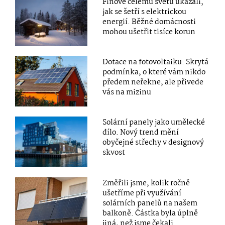
Finové celému světu ukázali,
jak se šetří s elektrickou
energií. Běžné domácnosti
mohou ušetřit tisíce korun
Dotace na fotovoltaiku: Skrytá
podmínka, o které vám nikdo
předem neřekne, ale přivede
vás na mizinu
Solární panely jako umělecké
dílo. Nový trend mění
obyčejné střechy v designový
skvost
Změřili jsme, kolik ročně
ušetříme při využívání
solárních panelů na našem
balkoně. Částka byla úplně
jiná, než jsme čekali