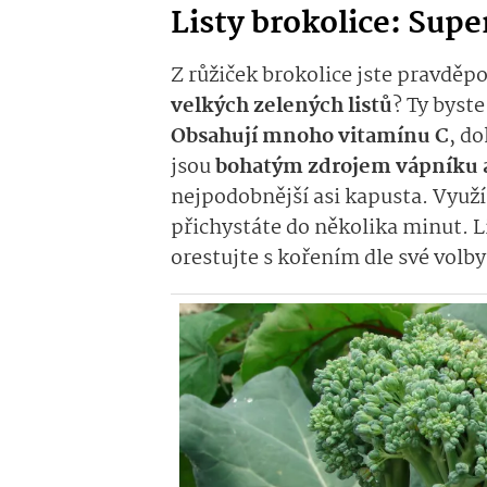
Listy brokolice: Sup
Z růžiček brokolice jste pravděp
velkých zelených listů
? Ty byst
Obsahují mnoho vitamínu C
, d
jsou
bohatým zdrojem vápníku a
nejpodobnější asi kapusta. Využí
přichystáte do několika minut. L
orestujte s kořením dle své volb