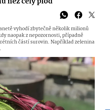
ů než celý plod
lanetě vyhodí zbytečně několik milionů
kdy naopak z nepozornosti, případně
krétních částí surovin. Například zelenina
.