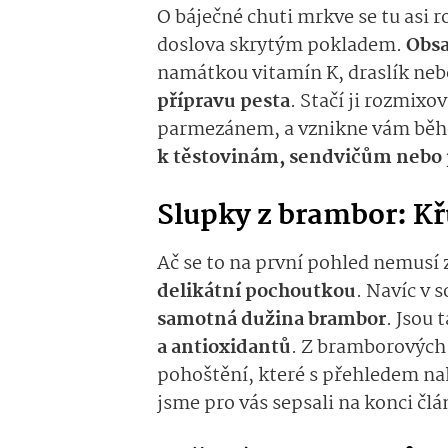
O báječné chuti mrkve se tu asi 
doslova skrytým pokladem.
Obsa
namátkou vitamín K, draslík neb
přípravu pesta
. Stačí ji rozmix
parmezánem, a vznikne vám bě
k těstovinám, sendvičům nebo
Slupky z brambor: K
Ač se to na první pohled nemusí 
delikátní pochoutkou
. Navíc v 
samotná dužina brambor
. Jsou 
a antioxidantů
. Z bramborových 
pohoštění, které s přehledem na
jsme pro vás sepsali na konci člá