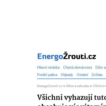
Hlavní stránka
Chytrá domácnost
Dům a
Fosilní paliva
Odpady
Ostatní
Zvířata
EnergoZrouti.cz
»
Dům a zahrada
»
Všichni 
Všichni vyhazují tut