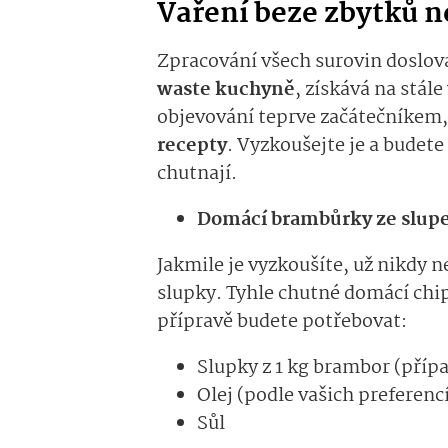
Vaření beze zbytků n
Zpracování všech surovin doslov
waste kuchyně
, získává na stále
objevování teprve začátečníkem
recepty
. Vyzkoušejte je a budet
chutnají.
Domácí brambůrky ze slup
Jakmile je vyzkoušíte, už nikdy
slupky. Tyhle chutné domácí chip
přípravě budete potřebovat:
Slupky z 1 kg brambor (přípa
Olej (podle vašich preferenc
Sůl