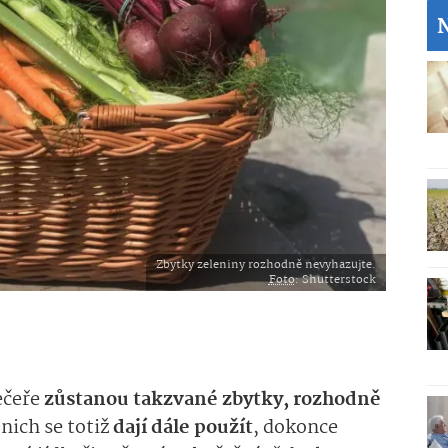
Zbytky zeleniny rozhodně nevyhazujte.
Foto
: Shutterstock
ečeře
zůstanou takzvané zbytky, rozhodně
 nich se totiž
dají dále použít
, dokonce