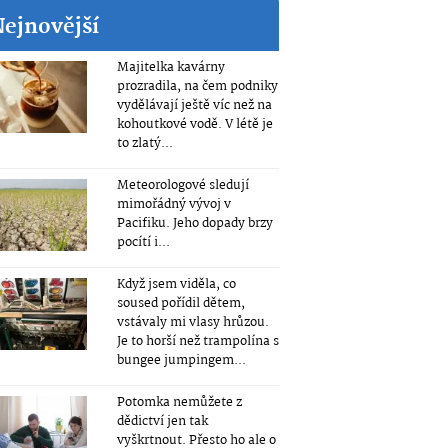
Nejnovější
Majitelka kavárny
prozradila, na čem podniky
vydělávají ještě víc než na
kohoutkové vodě. V létě je
to zlatý...
Meteorologové sledují
mimořádný vývoj v
Pacifiku. Jeho dopady brzy
pocítí i...
Když jsem viděla, co
soused pořídil dětem,
vstávaly mi vlasy hrůzou.
Je to horší než trampolína s
bungee jumpingem...
Potomka nemůžete z
dědictví jen tak
vyškrtnout. Přesto ho ale o