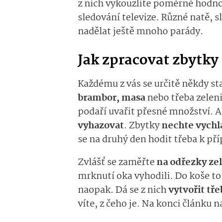
z nich vykouzlíte poměrně hodnot
sledování televize. Různé natě, 
nadělat ještě mnoho parády.
Jak zpracovat zbytky
Každému z vás se určitě někdy sta
brambor, masa
nebo třeba zeleni
podaří uvařit přesné množství. A
vyhazovat
. Zbytky
nechte vych
se na druhý den hodit třeba k př
Zvlášť se zaměřte
na odřezky ze
mrknutí oka vyhodili. Do koše to
naopak. Dá se z nich
vytvořit tř
víte, z čeho je. Na konci článku n