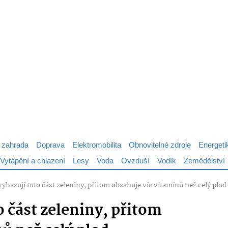
 zahrada
Doprava
Elektromobilita
Obnovitelné zdroje
Energeti
Vytápění a chlazení
Lesy
Voda
Ovzduší
Vodík
Zemědělství
vyhazují tuto část zeleniny, přitom obsahuje víc vitamínů než celý plod
o část zeleniny, přitom