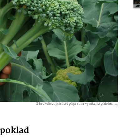
Z brokolicových listů připravíte vynikající přílohu. ,
...
 poklad