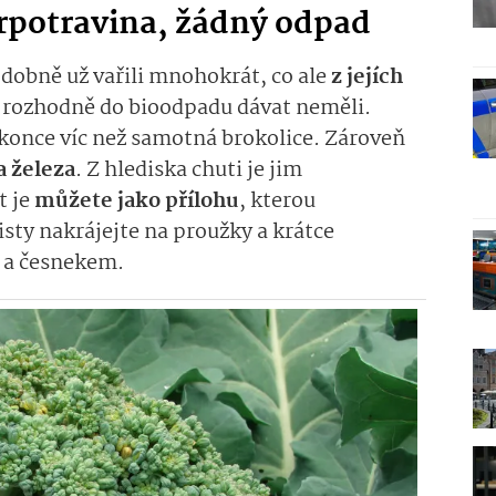
erpotravina, žádný odpad
odobně už vařili mnohokrát, co ale
z jejích
e rozhodně do bioodpadu dávat neměli.
okonce víc než samotná brokolice. Zároveň
 železa
. Z hlediska chuti je jim
t je
můžete jako přílohu
, kterou
isty nakrájejte na proužky a krátce
y a česnekem.