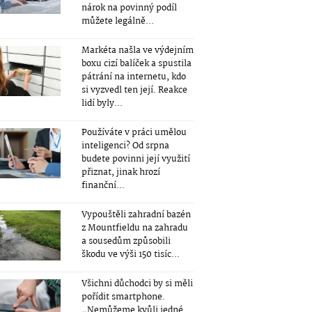
nárok na povinný podíl
můžete legálně...
Markéta našla ve výdejním
boxu cizí balíček a spustila
pátrání na internetu, kdo
si vyzvedl ten její. Reakce
lidí byly...
Používáte v práci umělou
inteligenci? Od srpna
budete povinni její využití
přiznat, jinak hrozí
finanční...
Vypouštěli zahradní bazén
z Mountfieldu na zahradu
a sousedům způsobili
škodu ve výši 150 tisíc...
Všichni důchodci by si měli
pořídit smartphone.
„Nemůžeme kvůli jedné