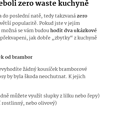
eboli zero waste kuchyně
a do poslední natě, tedy takzvaná
zero
 větší popularitě. Pokud jste v jejím
, možná se vám budou
hodit dva ukázkové
e překvapeni, jak dobře „zbytky“ z kuchyně
ek od brambor
 nevyhodíte žádný kousíček bramborové
sy by byla škoda neochutnat. K jejich
dně můžete využít slupky z lilku nebo řepy)
í rostlinný, nebo olivový)