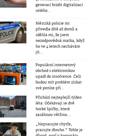
generaci brzdit digitalizaci
celého...
Městská policie mi
přivedla dítě až domů a
sdělila mi, že jsem
nezodpovědná matka, když
ho ve 4 letech nechávám
jít...
Populární internetový
obchod s elektronikou
upadl do insolvence. Češi
budou mít problém získat
své peníze při...
Přichází nejteplejší týden
léta: Očekávají se dvě
horké špičky, které
zasáhnou většinu...
„Nepracujte chytře,
pracujte dlouho.“ Tohle je
důvod, proč v korporátu