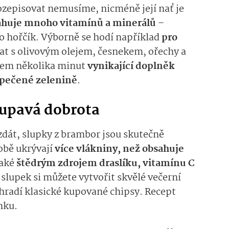
rozepisovat nemusíme, nicméně její nať je
huje mnoho vitamínů a minerálů
–
o hořčík. Výborně se hodí například
pro
ovat s olivovým olejem, česnekem, ořechy a
hem několika minut
vynikající doplněk
 pečené zelenině
.
řupavá dobrota
zdát, slupky z brambor jsou skutečně
sobě ukrývají
více vlákniny, než obsahuje
také
štědrým zdrojem draslíku, vitamínu C
slupek si můžete vytvořit skvělé večerní
hradí klasické kupované chipsy. Recept
nku.