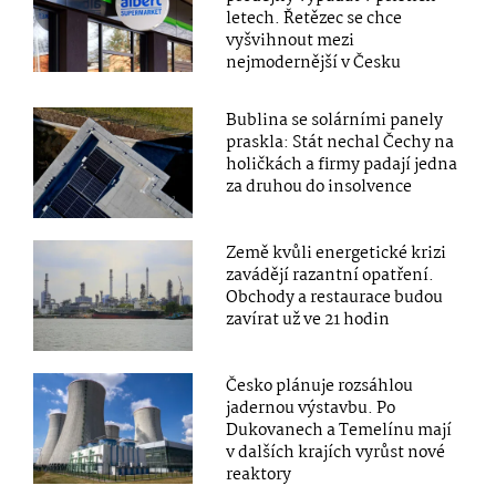
letech. Řetězec se chce
vyšvihnout mezi
nejmodernější v Česku
Bublina se solárními panely
praskla: Stát nechal Čechy na
holičkách a firmy padají jedna
za druhou do insolvence
Země kvůli energetické krizi
zavádějí razantní opatření.
Obchody a restaurace budou
zavírat už ve 21 hodin
Česko plánuje rozsáhlou
jadernou výstavbu. Po
Dukovanech a Temelínu mají
v dalších krajích vyrůst nové
reaktory