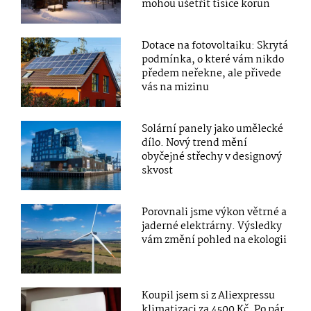
mohou ušetřit tisíce korun
Dotace na fotovoltaiku: Skrytá
podmínka, o které vám nikdo
předem neřekne, ale přivede
vás na mizinu
Solární panely jako umělecké
dílo. Nový trend mění
obyčejné střechy v designový
skvost
Porovnali jsme výkon větrné a
jaderné elektrárny. Výsledky
vám změní pohled na ekologii
Koupil jsem si z Aliexpressu
klimatizaci za 4500 Kč. Po pár