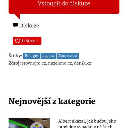
Vstoupit do diskuze
Diskuze
Štítky:
Energie
úspora
Domácnost
Zdroj:
srovnejto.cz, nazeleno.cz, denik.cz
Nejnovější z kategorie
Albert ukázal, jak budou jeho
prodejny vypadat v příštích