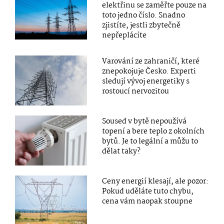
elektřinu se zaměřte pouze na
toto jedno číslo. Snadno
zjistíte, jestli zbytečně
nepřeplácíte
Varování ze zahraničí, které
znepokojuje Česko. Experti
sledují vývoj energetiky s
rostoucí nervozitou
Soused v bytě nepoužívá
topení a bere teplo z okolních
bytů. Je to legální a můžu to
dělat taky?
Ceny energií klesají, ale pozor:
Pokud uděláte tuto chybu,
cena vám naopak stoupne