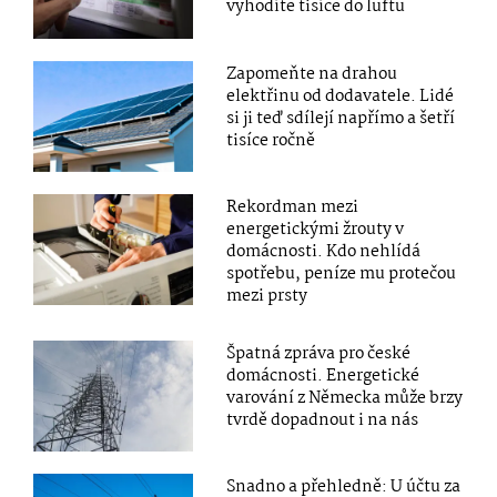
vyhodíte tisíce do luftu
Zapomeňte na drahou
elektřinu od dodavatele. Lidé
si ji teď sdílejí napřímo a šetří
tisíce ročně
Rekordman mezi
energetickými žrouty v
domácnosti. Kdo nehlídá
spotřebu, peníze mu protečou
mezi prsty
Špatná zpráva pro české
domácnosti. Energetické
varování z Německa může brzy
tvrdě dopadnout i na nás
Snadno a přehledně: U účtu za