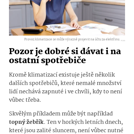
Provoz klimatizace se může výrazně projevit na účtu za elektřinu. ,
...
Pozor je dobré si dávat i na
ostatní spotřebiče
Kromě klimatizací existuje ještě několik
dalších spotřebičů, které nemalé množství
lidí nechává zapnuté i ve chvíli, kdy to není
vůbec třeba.
Skvělým příkladem může být například
topný žebřík
. Ten v horkých letních dnech,
které jsou zalité sluncem, není vůbec nutné