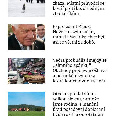
zkáza. Místní průvodci se
bouří proti bezohledným
zbohatlíkům
Exprezident Klaus:
Nevěřím svým očím,
ministr Macinka chce být
asi se všemi za dobře
Vedra probudila šmejdy ze
„zimního spánku“.
Obchody prodávají ošklivé
a nefunkční výrobky,
které končí rovnou v koši
Otec mi prodal dům s
velkou slevou, protože
jsme rodina. Finanční
úřad požadoval doplacení
kvůli rozdílu oproti tržní