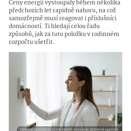
Ceny energií vystoupaly během několika
předchozích let rapidně nahoru, na což
samozřejmě musí reagovat i příslušníci
domácností. Ti hledají celou řadu
způsobů, jak za tuto položku v rodinném
rozpočtu ušetřit.
Některé spotřebiče byste neměli nechávat zbytečně zapnuté.