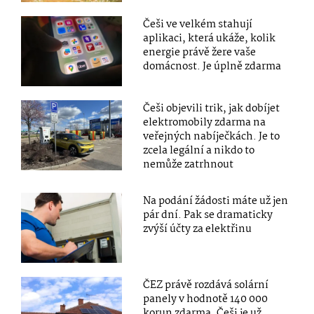
Češi ve velkém stahují
aplikaci, která ukáže, kolik
energie právě žere vaše
domácnost. Je úplně zdarma
Češi objevili trik, jak dobíjet
elektromobily zdarma na
veřejných nabíječkách. Je to
zcela legální a nikdo to
nemůže zatrhnout
Na podání žádosti máte už jen
pár dní. Pak se dramaticky
zvýší účty za elektřinu
ČEZ právě rozdává solární
panely v hodnotě 140 000
korun zdarma. Češi je už