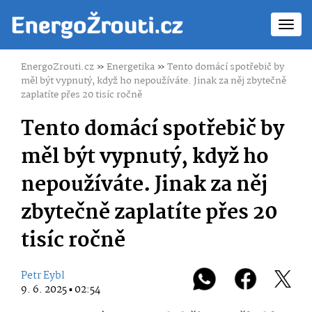
Toggl
navig
EnergoZrouti.cz
»
Energetika
»
Tento domácí spotřebič by
měl být vypnutý, když ho nepoužíváte. Jinak za něj zbytečně
zaplatíte přes 20 tisíc ročně
Tento domácí spotřebič by
měl být vypnutý, když ho
nepoužíváte. Jinak za něj
zbytečně zaplatíte přes 20
tisíc ročně
Petr Eybl
9. 6. 2025 ▪ 02:54