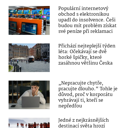
Populární internetový
obchod s elektronikou
upadl do insolvence. Češi
budou mít problém získat
své peníze při reklamaci
Přichází nejteplejší týden
léta: Očekávají se dvě
horké špičky, které
zasáhnou většinu Česka
„Nepracujte chytře,
pracujte dlouho.“ Tohle je
důvod, proč v korporátu
vyhrávají ti, kteří se
nepředřou
Jedné z nejkrásnějších
destinací světa hrozí