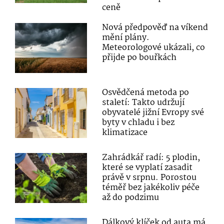
ceně
Nová předpověď na víkend
mění plány.
Meteorologové ukázali, co
přijde po bouřkách
Osvědčená metoda po
staletí: Takto udržují
obyvatelé jižní Evropy své
byty v chladu i bez
klimatizace
Zahrádkář radí: 5 plodin,
které se vyplatí zasadit
právě v srpnu. Porostou
téměř bez jakékoliv péče
až do podzimu
Dálkový klíček od auta má