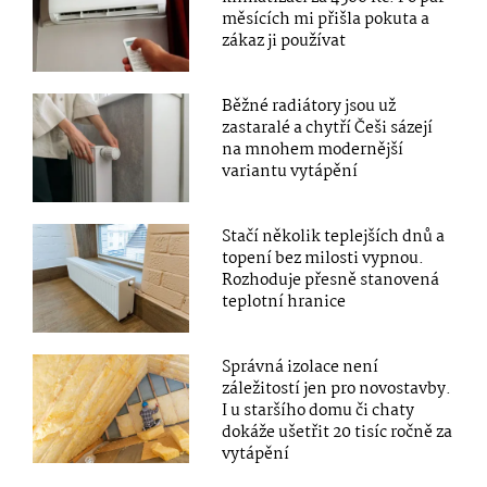
měsících mi přišla pokuta a
zákaz ji používat
Běžné radiátory jsou už
zastaralé a chytří Češi sázejí
na mnohem modernější
variantu vytápění
Stačí několik teplejších dnů a
topení bez milosti vypnou.
Rozhoduje přesně stanovená
teplotní hranice
Správná izolace není
záležitostí jen pro novostavby.
I u staršího domu či chaty
dokáže ušetřit 20 tisíc ročně za
vytápění