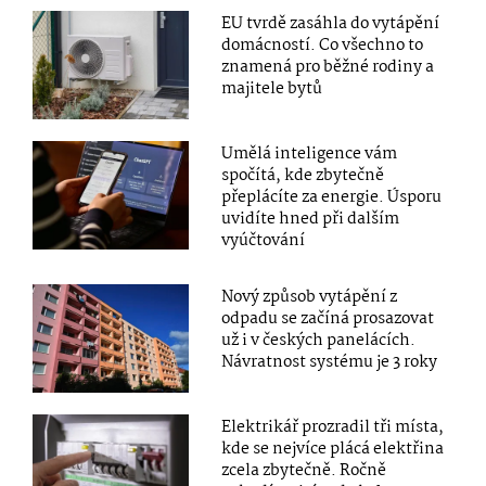
EU tvrdě zasáhla do vytápění
domácností. Co všechno to
znamená pro běžné rodiny a
majitele bytů
Umělá inteligence vám
spočítá, kde zbytečně
přeplácíte za energie. Úsporu
uvidíte hned při dalším
vyúčtování
Nový způsob vytápění z
odpadu se začíná prosazovat
už i v českých panelácích.
Návratnost systému je 3 roky
Elektrikář prozradil tři místa,
kde se nejvíce plácá elektřina
zcela zbytečně. Ročně