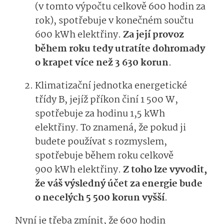
(v tomto výpočtu celkově 600 hodin za
rok), spotřebuje v konečném součtu
600 kWh elektřiny.
Za její provoz
během roku tedy utratíte dohromady
o krapet více než 3 630 korun
.
Klimatizační jednotka energetické
třídy B, jejíž příkon činí 1 500 W,
spotřebuje za hodinu 1,5 kWh
elektřiny. To znamená, že pokud ji
budete používat s rozmyslem,
spotřebuje během roku celkově
900 kWh elektřiny.
Z toho lze vyvodit,
že váš výsledný účet za energie bude
o necelých 5 500 korun vyšší
.
Nyní je třeba zmínit, že 600 hodin