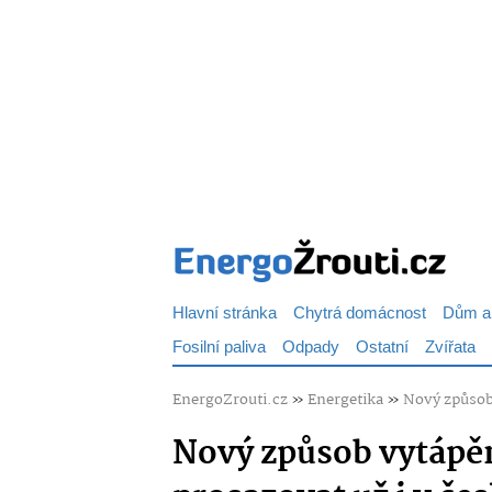
Hlavní stránka
Chytrá domácnost
Dům a
Fosilní paliva
Odpady
Ostatní
Zvířata
EnergoZrouti.cz
»
Energetika
»
Nový způsob 
Nový způsob vytápěn