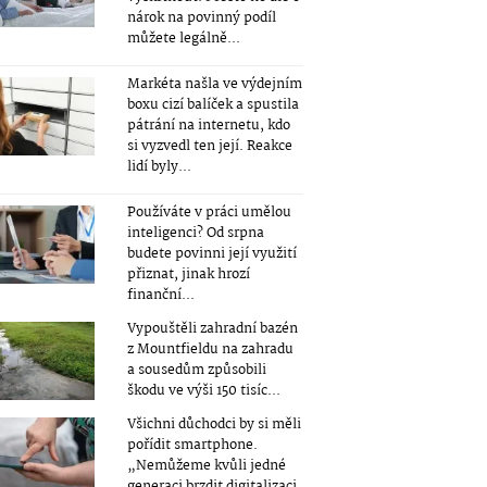
nárok na povinný podíl
můžete legálně...
Markéta našla ve výdejním
boxu cizí balíček a spustila
pátrání na internetu, kdo
si vyzvedl ten její. Reakce
lidí byly...
Používáte v práci umělou
inteligenci? Od srpna
budete povinni její využití
přiznat, jinak hrozí
finanční...
Vypouštěli zahradní bazén
z Mountfieldu na zahradu
a sousedům způsobili
škodu ve výši 150 tisíc...
Všichni důchodci by si měli
pořídit smartphone.
„Nemůžeme kvůli jedné
generaci brzdit digitalizaci