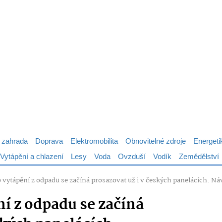
 zahrada
Doprava
Elektromobilita
Obnovitelné zdroje
Energeti
Vytápění a chlazení
Lesy
Voda
Ovzduší
Vodík
Zemědělství
vytápění z odpadu se začíná prosazovat už i v českých panelácích. Ná
í z odpadu se začíná