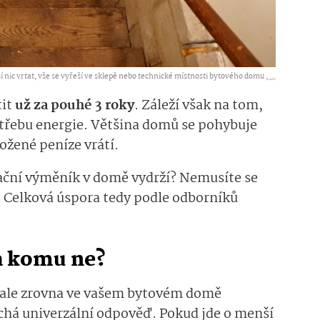
 nic vrtat, vše se vyřeší ve sklepě nebo technické místnosti bytového domu ,
...
tit
už za pouhé 3 roky
. Záleží však na tom,
otřebu energie. Většina domů se pohybuje
ložené peníze vrátí.
ační výměník v domě vydrží? Nemusíte se
. Celková úspora tedy podle odborníků
 a komu ne?
to ale zrovna ve vašem bytovém domě
uchá univerzální odpověď. Pokud jde o menší