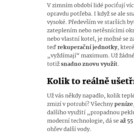
V zimním období lidé pociťují víc 
opravdu potřeba. I když se ale sna
vysoké. Především ve starších b
zateplením nebo netěsnícími okny,
nebo vlastní kotel, je možné se z
teď
rekuperační jednotky
, kter
„vyždímají“ maximum. Už žádné p
totiž
snadno znovu využít
.
Kolik to reálně ušetř
Už vás někdy napadlo, kolik teplé
zmizí v potrubí? Všechny
peníze,
dalšího využití „propadnou pekl
moderní technologie, dá se
až 55
ohřev další vody.