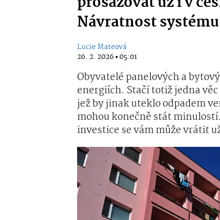
prosazovat už i v če
Návratnost systému 
Lucie Mateová
26. 2. 2026 ▪ 05:01
Obyvatelé panelových a bytovýc
energiích. Stačí totiž jedna vě
jež by jinak uteklo odpadem ve
mohou konečně stát minulostí. 
investice se vám může vrátit už