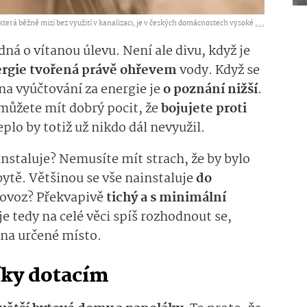
která běžně mizí bez využití v kanalizaci, je v českých domácnostech vysoké ,
...
ná o vítanou úlevu. Není ale divu, když je
ergie tvořená právě ohřevem
vody. Když se
na vyúčtování za energie je
o poznání nižší
.
můžete mít dobrý pocit, že
bojujete proti
plo by totiž už nikdo dál nevyužil.
instaluje? Nemusíte mít strach, že by bylo
bytě. Většinou se vše nainstaluje
do
rovoz? Překvapivě
tichý a s minimální
je tedy na celé věci spíš rozhodnout se,
 na určené místo.
íky dotacím