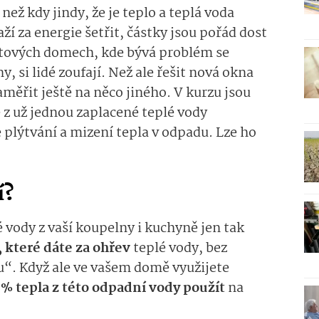
než kdy jindy, že je teplo a teplá voda
ží za energie šetřit, částky jsou pořád dost
ytových domech, kde bývá problém se
 si lidé zoufají. Než ale řešit nová okna
aměřit ještě na něco jiného. V kurzu jsou
é z už jednou zaplacené teplé vody
lýtvání a mizení tepla v odpadu. Lze ho
í?
 vody z vaší koupelny i kuchyně jen tak
 které dáte za ohřev
teplé vody, bez
u“. Když ale ve vašem domě využijete
 % tepla z této odpadní vody použít
na