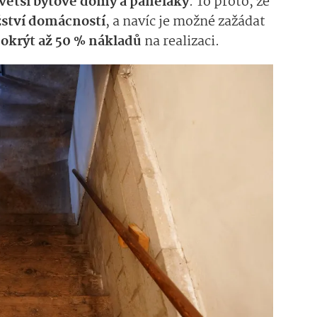
větší bytové domy a paneláky
. To proto, že
ství domácností
, a navíc je možné zažádat
okrýt až 50 % nákladů
na realizaci.