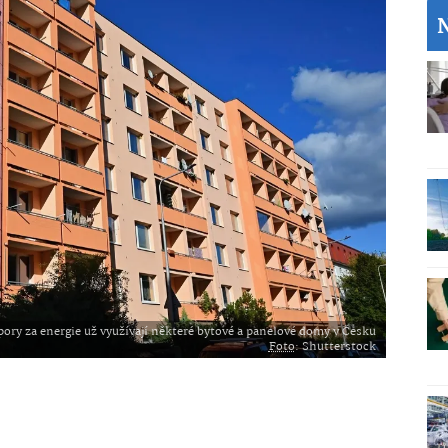
ory za energie už využívají některé bytové a panelové domy v Česku
Foto
: Shutterstock