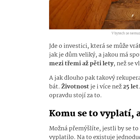
V bytech se nemusí
Jde o investici, která se může vrá
jak je dům veliký, a jakou má sp
mezi třemi až pěti lety
, než se v
A jak dlouho pak takový rekuper
bát.
Životnost
je i více než
25 let
opravdu stojí za to.
Komu se to vyplatí,
Možná přemýšlíte, jestli by se 
vyplatilo. Na to existuje jednod