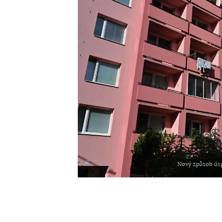
Nový způsob úsp