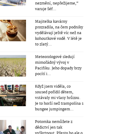
nezmění, nepřežijeme,“
varuje šéf...
Majitelka kavárny
prozradila, na čem podniky
vydělávají ještě víc než na
kohoutkové vodě. V létě je
to zlatý...
Meteorologové sledují
mimořádný vývoj v
Pacifiku. Jeho dopady brzy
pocítí i...
Když jsem viděla, co
soused pořídil dětem,
vstávaly mi vlasy hrůzou.
Je to horší než trampolína s
bungee jumpingem...
Potomka nemůžete z
dědictví jen tak
vyškrtnout. Přesto ho ale o