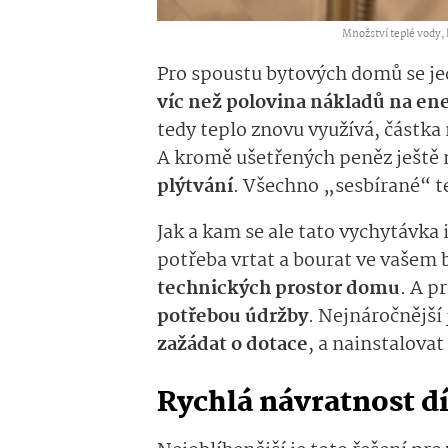
Množství teplé vody, 
Pro spoustu bytových domů se jed
víc než polovina nákladů na en
tedy teplo znovu využívá, částka 
A kromě ušetřených peněz ještě 
plýtvání
. Všechno „sesbírané“ te
Jak a kam se ale tato vychytávka 
potřeba vrtat a bourat ve vašem 
technických prostor domu
. A p
potřebou údržby
. Nejnáročnější 
zažádat o dotace
, a nainstalovat
Rychlá návratnost d