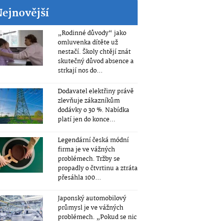
Nejnovější
„Rodinné důvody“ jako
omluvenka dítěte už
nestačí. Školy chtějí znát
skutečný důvod absence a
strkají nos do...
Dodavatel elektřiny právě
zlevňuje zákazníkům
dodávky o 30 %. Nabídka
platí jen do konce...
Legendární česká módní
firma je ve vážných
problémech. Tržby se
propadly o čtvrtinu a ztráta
přesáhla 100...
Japonský automobilový
průmysl je ve vážných
problémech. „Pokud se nic