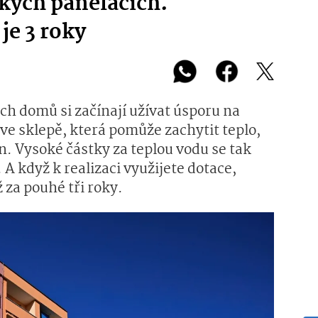
ských panelácích.
je 3 roky
h domů si začínají užívat úsporu na
c ve sklepě, která pomůže zachytit teplo,
n. Vysoké částky za teplou vodu se tak
A když k realizaci využijete dotace,
 za pouhé tři roky.