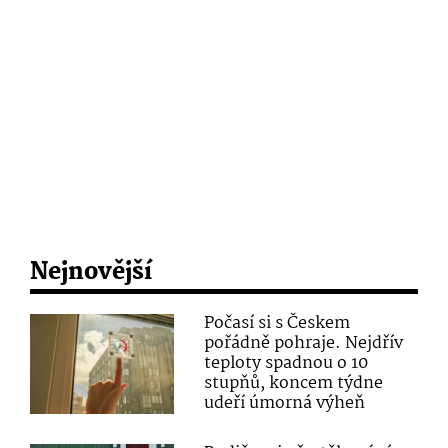
Nejnovější
Počasí si s Českem
pořádně pohraje. Nejdřív
teploty spadnou o 10
stupňů, koncem týdne
udeří úmorná výheň