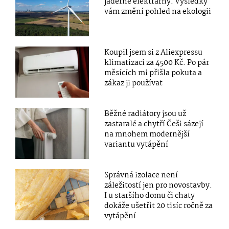
jaderné elektrárny. Výsledky
vám změní pohled na ekologii
Koupil jsem si z Aliexpressu
klimatizaci za 4500 Kč. Po pár
měsících mi přišla pokuta a
zákaz ji používat
Běžné radiátory jsou už
zastaralé a chytří Češi sázejí
na mnohem modernější
variantu vytápění
Správná izolace není
záležitostí jen pro novostavby.
I u staršího domu či chaty
dokáže ušetřit 20 tisíc ročně za
vytápění