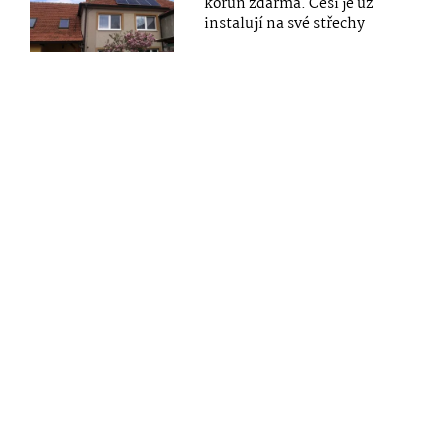
korun zdarma. Češi je už
instalují na své střechy