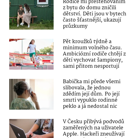
Rodiče mi přestěhováním
z bytu do domu zničili
dětství. Děti jsou v bytech
často šťastnější, ukazují
průzkumy
Pět kroužků týdně a
minimum volného času.
Ambiciózní rodiče chtějí z
dětí vychovat šampiony,
sami přitom nesportují
Babička mi přede všemi
slibovala, že jednou
zdědím její dům. Po její
smrti vypuklo rodinné
peklo a já nedostal nic
V Česku přibývá podvodů
zaměřených na uživatele
Apple. Hackeři zneužívají