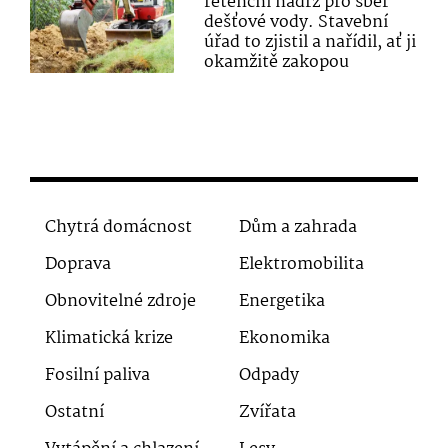
retenční nádrž pro sběr
dešťové vody. Stavební
úřad to zjistil a nařídil, ať ji
okamžitě zakopou
Chytrá domácnost
Dům a zahrada
Doprava
Elektromobilita
Obnovitelné zdroje
Energetika
Klimatická krize
Ekonomika
Fosilní paliva
Odpady
Ostatní
Zvířata