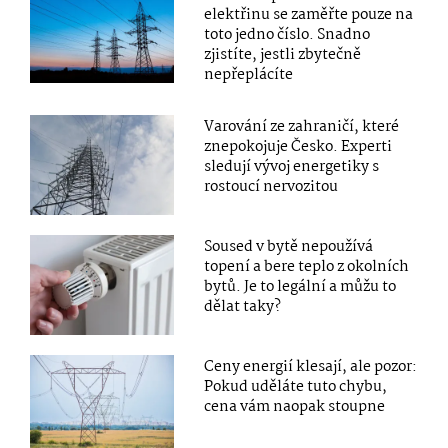
elektřinu se zaměřte pouze na
toto jedno číslo. Snadno
zjistíte, jestli zbytečně
nepřeplácíte
Varování ze zahraničí, které
znepokojuje Česko. Experti
sledují vývoj energetiky s
rostoucí nervozitou
Soused v bytě nepoužívá
topení a bere teplo z okolních
bytů. Je to legální a můžu to
dělat taky?
Ceny energií klesají, ale pozor:
Pokud uděláte tuto chybu,
cena vám naopak stoupne