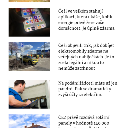
Češi ve velkém stahují
aplikaci, která ukáže, kolik
energie právě žere vaše
domácnost. Je úplně zdarma
Češi objevili trik, jak dobíjet
elektromobily zdarma na
veřejných nabíječkách. Je to
zcela legální a nikdo to
nemůže zatrhnout
Na podání žádosti máte už jen
pár dní. Pak se dramaticky
zvýší účty za elektřinu
ČEZ právě rozdává solární
panely v hodnotě 140 000