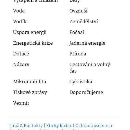
Vytápění a chlazení
Lesy
Voda
Ovzduší
Vodík
Zemědělství
Úspora energií
Počasí
Energetická krize
Jaderná energie
Dotace
Příroda
Názory
Cestování a volný
čas
Mikromobilita
Cyklistika
Tiskové zprávy
Doporučujeme
Vesmír
Tiráž & Kontakty
|
Etický kodex
|
Ochrana osobních