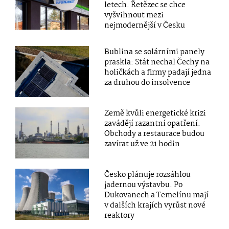
letech. Řetězec se chce
vyšvihnout mezi
nejmodernější v Česku
Bublina se solárními panely
praskla: Stát nechal Čechy na
holičkách a firmy padají jedna
za druhou do insolvence
Země kvůli energetické krizi
zavádějí razantní opatření.
Obchody a restaurace budou
zavírat už ve 21 hodin
Česko plánuje rozsáhlou
jadernou výstavbu. Po
Dukovanech a Temelínu mají
v dalších krajích vyrůst nové
reaktory