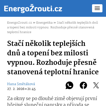
Toggl
navig
EnergoZrouti.cz
»
Energetika
»
Stačí několik teplejších dnů
a topení bez milosti vypnou. Rozhoduje přesně stanovená
teplotní hranice
Stačí několik teplejších
dnů a topení bez milosti
vypnou. Rozhoduje přesně
stanovená teplotní hranice
Hana Smětáková
27. 2. 2026 ▪ 21:45
Za okny se po dlouhé zimě objevují první
hřejivé sluneční paprsky a příroda se