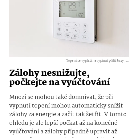
Topení se vyplatí nevypínat příliš brzy ,
...
Zálohy nesnižujte,
počkejte na vyúčtování
Mnozí se mohou také domnívat, že při
vypnutí topení mohou automaticky snížit
zálohy za energie a začít tak šetřit. V tomto
ohledu je ale lepší počkat až na konečné
vyúčtování a zálohy případně upravit až