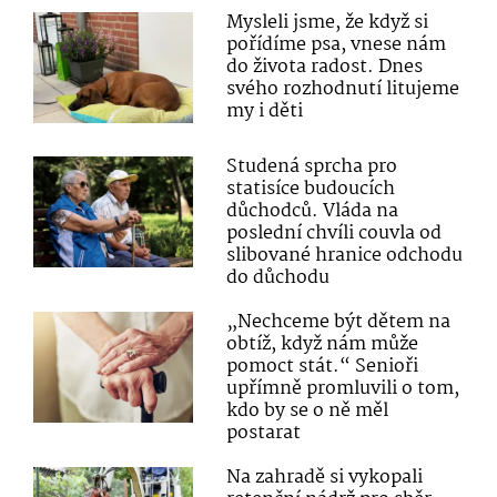
Mysleli jsme, že když si
pořídíme psa, vnese nám
do života radost. Dnes
svého rozhodnutí litujeme
my i děti
Studená sprcha pro
statisíce budoucích
důchodců. Vláda na
poslední chvíli couvla od
slibované hranice odchodu
do důchodu
„Nechceme být dětem na
obtíž, když nám může
pomoct stát.“ Senioři
upřímně promluvili o tom,
kdo by se o ně měl
postarat
Na zahradě si vykopali