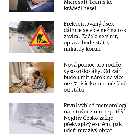
Microsoft Teams ke
krádeži hesel
Frekventovaný úsek
dálnice se více než na rok
zavírá. Začala se vlnit,
oprava bude stát 4
miliardy korun
Nová pomoc pro rodiče
vysokoškoláky. Od září
budou mít nárok na více
než 7 tisíc korun měsíčně
od státu
První výhled meteorologů
na letošní zimu nepotěší.
Nejdřív Česko zažije
překvapivý extrém, pak
udeří mrazivý obrat