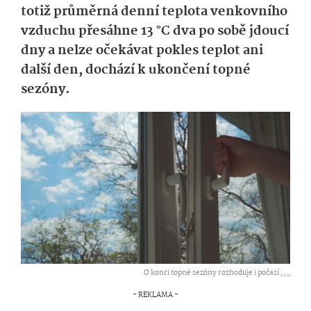
totiž průměrná denní teplota venkovního
vzduchu přesáhne 13 °C dva po sobě jdoucí
dny a nelze očekávat pokles teplot ani
další den, dochází k ukončení topné
sezóny.
O konci topné sezóny rozhoduje i počasí ,
...