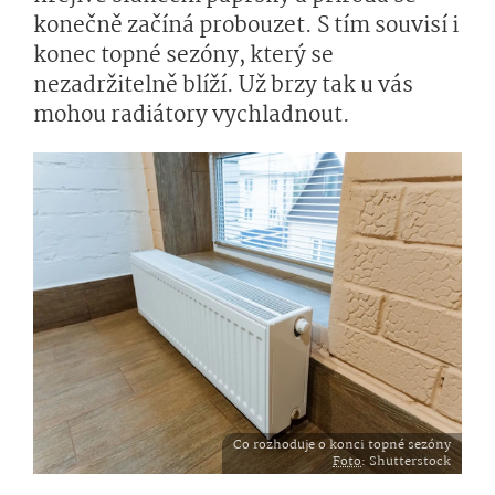
konečně začíná probouzet. S tím souvisí i
konec topné sezóny, který se
nezadržitelně blíží. Už brzy tak u vás
mohou radiátory vychladnout.
Co rozhoduje o konci topné sezóny
Foto
: Shutterstock