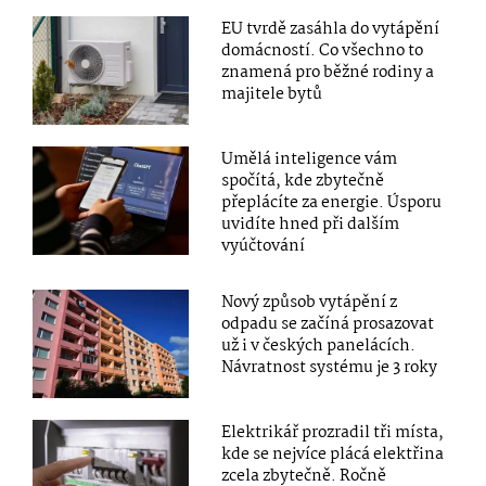
EU tvrdě zasáhla do vytápění
domácností. Co všechno to
znamená pro běžné rodiny a
majitele bytů
Umělá inteligence vám
spočítá, kde zbytečně
přeplácíte za energie. Úsporu
uvidíte hned při dalším
vyúčtování
Nový způsob vytápění z
odpadu se začíná prosazovat
už i v českých panelácích.
Návratnost systému je 3 roky
Elektrikář prozradil tři místa,
kde se nejvíce plácá elektřina
zcela zbytečně. Ročně