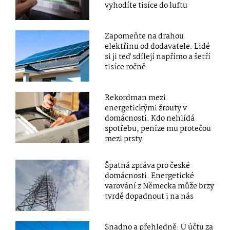
vyhodíte tisíce do luftu
Zapomeňte na drahou
elektřinu od dodavatele. Lidé
si ji teď sdílejí napřímo a šetří
tisíce ročně
Rekordman mezi
energetickými žrouty v
domácnosti. Kdo nehlídá
spotřebu, peníze mu protečou
mezi prsty
Špatná zpráva pro české
domácnosti. Energetické
varování z Německa může brzy
tvrdě dopadnout i na nás
Snadno a přehledně: U účtu za