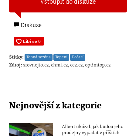
Vstoupit do diskuze
Diskuze
Štítky:
Topná sezóna
Topení
Počasí
Zdroj:
srovnejto.cz, chmi.cz, cez.cz, optimtop.cz
Nejnovější z kategorie
Albert ukázal, jak budou jeho
prodejny vypadat v příštích