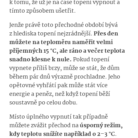
k tomu, že už je na čase topení vypnout a
tímto způsobem ušetřit.
Jenže právě toto přechodné období bývá
z hlediska topení nejzrádnější.
Přes den
můžete na teploměru naměřit velmi
příjemných 15 °C, ale ráno a večer teplota
snadno klesne k nule.
Pokud topení
vypnete příliš brzy, může se stát, že dům
během pár dnů výrazně prochladne. Jeho
opětovné vyhřátí pak může stát více
energie a peněz, než když topení běží
soustavně po celou dobu.
Místo úplného vypnutí tak případně
můžete zvážit přechod na
úsporný režim,
kdy teplotu snížíte například o 2–3 °C
.