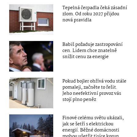
Tepelná čerpadla čeká zásadní
zlom. Od roku 2027 přijdou
nová pravidla
Babiš požaduje zastropování
cen. Lidem chce znatelně
snížit cenu za energie
Pokud bojler ohřívá vodu stále
pomaleji, začněte to řešit.
Jeho neefektivní provoz vás
stojí plno peněz
Finové celému světu ukázali,
jak se šetří s elektrickou
energií. Běžné domácnosti
mohou ušetřit tisíce korun