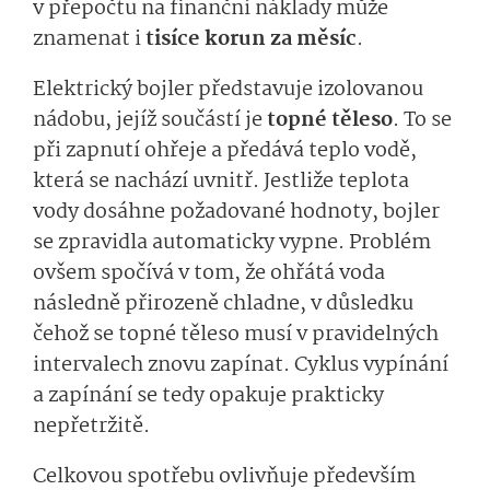
v přepočtu na finanční náklady může
znamenat i
tisíce korun za měsíc
.
Elektrický bojler představuje izolovanou
nádobu, jejíž součástí je
topné těleso
. To se
při zapnutí ohřeje a předává teplo vodě,
která se nachází uvnitř. Jestliže teplota
vody dosáhne požadované hodnoty, bojler
se zpravidla automaticky vypne. Problém
ovšem spočívá v tom, že ohřátá voda
následně přirozeně chladne, v důsledku
čehož se topné těleso musí v pravidelných
intervalech znovu zapínat. Cyklus vypínání
a zapínání se tedy opakuje prakticky
nepřetržitě.
Celkovou spotřebu ovlivňuje především