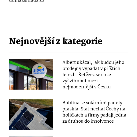
dumazahrada.cz
Nejnovější z kategorie
Albert ukázal, jak budou jeho
prodejny vypadat v příštích
letech. Řetězec se chce
vyšvihnout mezi
nejmodernější v Česku
Bublina se solárními panely
praskla: Stát nechal Čechy na
holičkách a firmy padají jedna
za druhou do insolvence