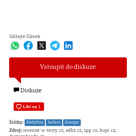
Sdílejte článek
Vstoupit do diskuze
Diskuze
Štítky:
Elektřina
šetření
Energie
Zdroj:
recenze-a-testy.cz, adbz.cz, spp.cz, kupi.cz,