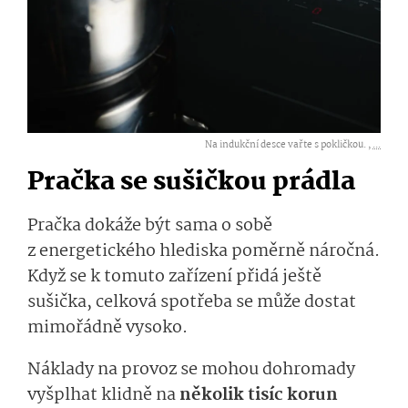
Na indukční desce vařte s pokličkou. ,
...
Pračka se sušičkou prádla
Pračka dokáže být sama o sobě
z energetického hlediska poměrně náročná.
Když se k tomuto zařízení přidá ještě
sušička, celková spotřeba se může dostat
mimořádně vysoko.
Náklady na provoz se mohou dohromady
vyšplhat klidně na
několik tisíc korun