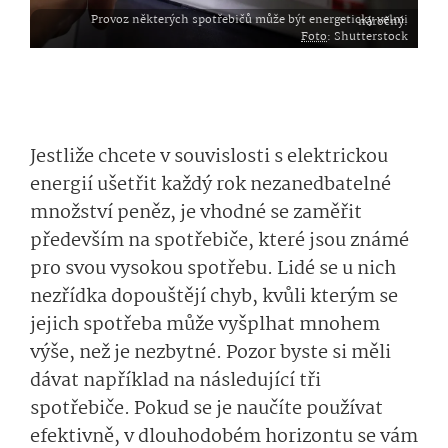
Provoz některých spotřebičů může být energeticky velmi náročný.
Foto
: Shutterstock
Jestliže chcete v souvislosti s elektrickou
energií ušetřit každý rok nezanedbatelné
množství peněz, je vhodné se zaměřit
především na spotřebiče, které jsou známé
pro svou vysokou spotřebu. Lidé se u nich
nezřídka dopouštějí chyb, kvůli kterým se
jejich spotřeba může vyšplhat mnohem
výše, než je nezbytné. Pozor byste si měli
dávat například na následující tři
spotřebiče. Pokud se je naučíte používat
efektivně, v dlouhodobém horizontu se vám