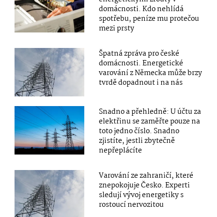
domácnosti. Kdo nehlídá
spotřebu, peníze mu protečou
mezi prsty
Špatná zpráva pro české
domácnosti. Energetické
varování z Německa může brzy
tvrdě dopadnout i na nás
Snadno a přehledně: U účtu za
elektřinu se zaměřte pouze na
toto jedno číslo. Snadno
zjistíte, jestli zbytečně
nepřeplácíte
Varování ze zahraničí, které
znepokojuje Česko. Experti
sledují vývoj energetiky s
rostoucí nervozitou