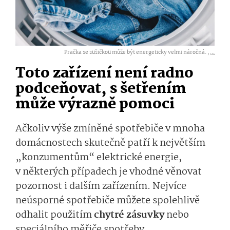
Pračka se sušičkou může být energeticky velmi náročná. ,
...
Toto zařízení není radno
podceňovat, s šetřením
může výrazně pomoci
Ačkoliv výše zmíněné spotřebiče v mnoha
domácnostech skutečně patří k největším
„konzumentům“ elektrické energie,
v některých případech je vhodné věnovat
pozornost i dalším zařízením. Nejvíce
neúsporné spotřebiče můžete spolehlivě
odhalit použitím
chytré zásuvky
nebo
speciálního měřiče spotřeby.