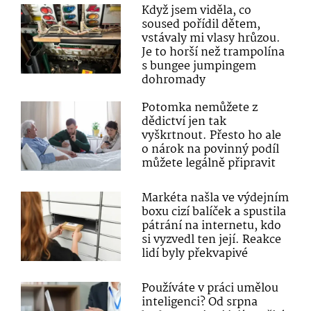
Když jsem viděla, co
soused pořídil dětem,
vstávaly mi vlasy hrůzou.
Je to horší než trampolína
s bungee jumpingem
dohromady
Potomka nemůžete z
dědictví jen tak
vyškrtnout. Přesto ho ale
o nárok na povinný podíl
můžete legálně připravit
Markéta našla ve výdejním
boxu cizí balíček a spustila
pátrání na internetu, kdo
si vyzvedl ten její. Reakce
lidí byly překvapivé
Používáte v práci umělou
inteligenci? Od srpna