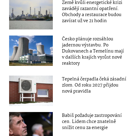
Země kvůli energetické krizi
zavádějí razantní opatření.
Obchody a restaurace budou
zavírat už ve 21 hodin
Česko plánuje rozsáhlou
jadernou výstavbu. Po
Dukovanech a Temelínu mají
v dalších krajích vyrůst nové
reaktory
Tepelná čerpadla čeká zásadní
zlom. Od roku 2027 přijdou
nová pravidla
Babiš požaduje zastropování
cen. Lidem chce znatelně
snížit cenu za energie