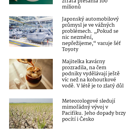
ztráta přesáhla 100
milionů
Japonský automobilový
průmysl je ve vážných
problémech. „Pokud se
nic nezmění,
nepřežijeme,“ varuje šéf
Toyoty
Majitelka kavárny
prozradila, na čem
podniky vydělávají ještě
víc než na kohoutkové
vodě. V létě je to zlatý důl
Meteorologové sledují
mimořádný vývoj v
Pacifiku. Jeho dopady brzy
pocítí i Česko