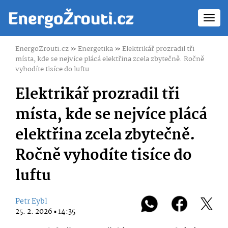
Toggl
navig
EnergoZrouti.cz
»
Energetika
»
Elektrikář prozradil tři
místa, kde se nejvíce plácá elektřina zcela zbytečně. Ročně
vyhodíte tisíce do luftu
Elektrikář prozradil tři
místa, kde se nejvíce plácá
elektřina zcela zbytečně.
Ročně vyhodíte tisíce do
luftu
Petr Eybl
25. 2. 2026 ▪ 14:35