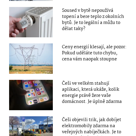
Soused v bytě nepoužívá
topení a bere teplo z okolních
bytů. Je to legální a můžu to
dělat taky?
Ceny energií klesají, ale pozor:
Pokud uděláte tuto chybu,
cena vám naopak stoupne
Češi ve velkém stahují
aplikaci, která ukáže, kolik
energie právě žere vaše
domácnost. Je úplně zdarma
Češi objevili trik, jak dobíjet
elektromobily zdarma na
veřejných nabíječkách. Je to