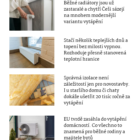
Běžné radiátory jsou už
zastaralé a chytří Češi sázejí
na mnohem modernější
variantu vytápění
Stačí několik teplejších dnů a
topení bez milosti vypnou.
Rozhoduje přesně stanovená
teplotní hranice
Správná izolace není
záležitostí jen pro novostavby.
I u staršího domu či chaty
dokáže ušetřit 20 tisíc ročně za
vytápění
EU tvrdě zasáhla do vytápění
domácností. Co všechno to
znamená pro běžné rodiny a
majitele bytů