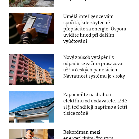
Umělá inteligence vám
spočítá, kde zbytečně
přeplácíte za energie. Úsporu
uvidíte hned při dalším
vyúčtování
Nový způsob vytápění z
odpadu se začíná prosazovat
už i v českých panelácích.
Návratnost systému je 3 roky
Zapomeňte na drahou
elektřinu od dodavatele. Lidé
si ji teď sdílejí napřímo a šetří
tisíce ročně
Rekordman mezi
energetickými žrouty v