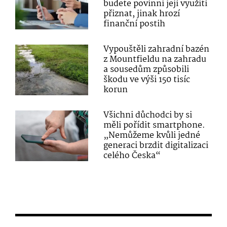
budete povinni její využití
přiznat, jinak hrozí
finanční postih
Vypouštěli zahradní bazén
z Mountfieldu na zahradu
a sousedům způsobili
škodu ve výši 150 tisíc
korun
Všichni důchodci by si
měli pořídit smartphone.
„Nemůžeme kvůli jedné
generaci brzdit digitalizaci
celého Česka“