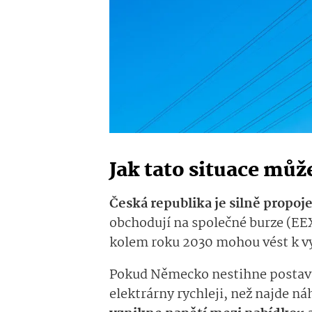
Jak tato situace můž
Česká republika je silně prop
obchodují na společné burze (EEX
kolem roku 2030 mohou vést k vyš
Pokud Německo nestihne postavit
elektrárny rychleji, než najde n