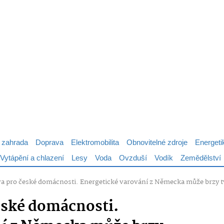
 zahrada
Doprava
Elektromobilita
Obnovitelné zdroje
Energeti
Vytápění a chlazení
Lesy
Voda
Ovzduší
Vodík
Zemědělství
a pro české domácnosti. Energetické varování z Německa může brzy t
eské domácnosti.