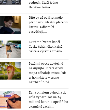
vedrech. Stačí jedno
tlačítko dlouze...
Dítě by už od 8 let mělo
platit svou vlastní platební
kartou. Odborníci
vysvětlují,...
Extrémní vedra končí.
Česko čeká několik dnů
deště a výrazná změna...
Sezónní ovoce zbytečně
nekupujte. Interaktivní
mapa odhaluje místa, kde
si ho můžete v srpnu
natrhat úplně...
Žena omylem vyhodila do
koše výherní los na 24
milionů korun. Popeláři ho
okamžitě začali...