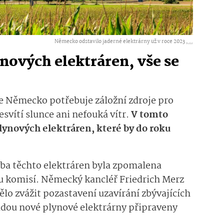
Německo odstavilo jaderné elektrárny už v roce 2023 ,
...
nových elektráren, vše se
e Německo potřebuje záložní zdroje pro
esvítí slunce ani nefouká vítr.
V tomto
lynových elektráren, které by do roku
vba těchto elektráren byla zpomalena
u komisí. Německý kancléř Friedrich Merz
lo zvážit pozastavení uzavírání zbývajících
dou nové plynové elektrárny připraveny