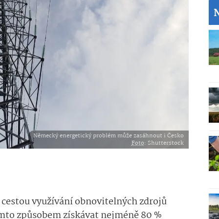
Německý energetický problém může zasáhnout i Česko
Foto
: Shutterstock
cestou využívání obnovitelných zdrojů
tímto způsobem získávat nejméně 80 %