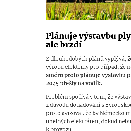
Plánuje výstavbu ply
ale brzdí
Z dlouhodobých plánů vyplývá, ž
výrobu elektřiny pro případ, že n
směru proto plánuje výstavbu p
2045 přešly na vodík.
Problém spočívá v tom, že výsta
z důvodu dohadování s Evropsko
proto avizoval, že by Německo mě
uhelných elektráren, dokud nebu
k provozu.