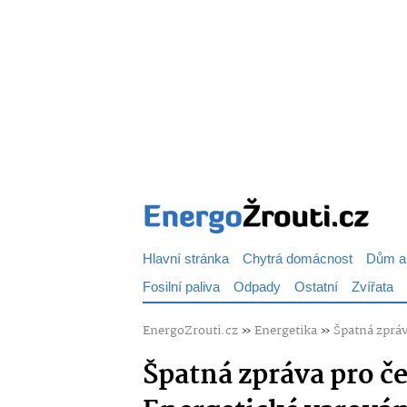
Hlavní stránka
Chytrá domácnost
Dům a
Fosilní paliva
Odpady
Ostatní
Zvířata
EnergoZrouti.cz
»
Energetika
»
Špatná zpráv
Špatná zpráva pro č