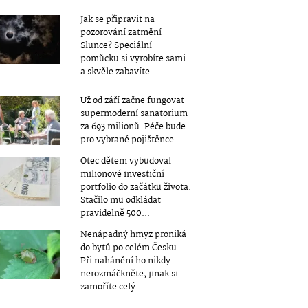
Jak se připravit na
pozorování zatmění
Slunce? Speciální
pomůcku si vyrobíte sami
a skvěle zabavíte...
Už od září začne fungovat
supermoderní sanatorium
za 693 milionů. Péče bude
pro vybrané pojištěnce...
Otec dětem vybudoval
milionové investiční
portfolio do začátku života.
Stačilo mu odkládat
pravidelně 500...
Nenápadný hmyz proniká
do bytů po celém Česku.
Při nahánění ho nikdy
nerozmáčkněte, jinak si
zamoříte celý...