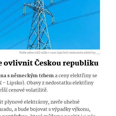
Podle odborníků může v roce 2030 čelit nedostatku elektřiny ,
...
e ovlivnit Českou republiku
ojena s německým trhem
a ceny elektřiny se
 – Lipsko). Obavy z nedostatku elektřiny
ší cenové volatilitě.
 plynové elektrárny, zavře uhelné
áhradu, a bude bojovat s výpadky výkonu,