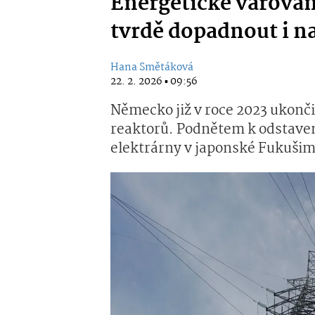
Energetické varová
tvrdě dopadnout i n
Hana Smětáková
22. 2. 2026 ▪ 09:56
Německo již v roce 2023 ukonči
reaktorů. Podnětem k odstavení
elektrárny v japonské Fukušimě