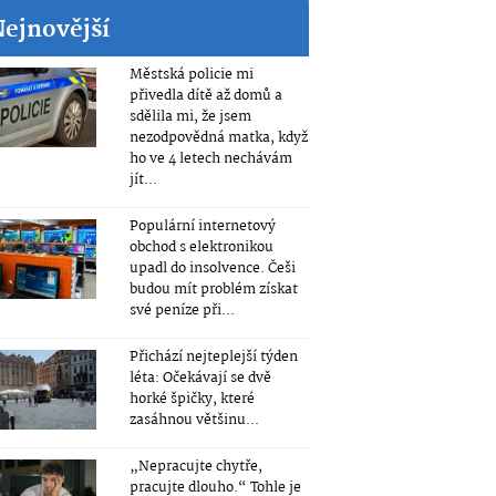
Nejnovější
Městská policie mi
přivedla dítě až domů a
sdělila mi, že jsem
nezodpovědná matka, když
ho ve 4 letech nechávám
jít...
Populární internetový
obchod s elektronikou
upadl do insolvence. Češi
budou mít problém získat
své peníze při...
Přichází nejteplejší týden
léta: Očekávají se dvě
horké špičky, které
zasáhnou většinu...
„Nepracujte chytře,
pracujte dlouho.“ Tohle je