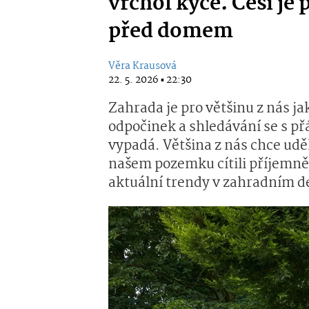
vrchol kýče. Češi je 
před domem
Věra Krausová
22. 5. 2026 ▪ 22:30
Zahrada je pro většinu z nás ja
odpočinek a shledávání se s přá
vypadá. Většina z nás chce udě
našem pozemku cítili příjemně.
aktuální trendy v zahradním d