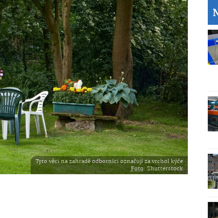
Tyto věci na zahradě odborníci označují za vrchol kýče
Foto
: Shutterstock