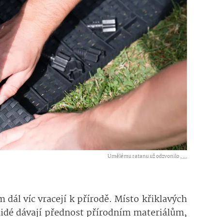
Umělému ratanu už odzvonilo ,
...
 dál víc vracejí k přírodě. Místo křiklavých
lidé dávají přednost přírodním materiálům,