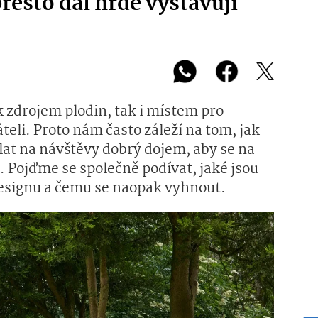
přesto dál hrdě vystavují
k zdrojem plodin, tak i místem pro
teli. Proto nám často záleží na tom, jak
lat na návštěvy dobrý dojem, aby se na
 Pojďme se společně podívat, jaké jsou
esignu a čemu se naopak vyhnout.