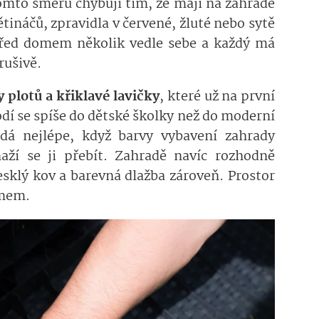
omto směru chybují tím, že mají na zahradě
ináčů, zpravidla v červené, žluté nebo sytě
před domem několik vedle sebe a každý má
rušivě.
plotů a křiklavé lavičky
, které už na první
dí se spíše do dětské školky než do moderní
dá nejlépe, když barvy vybavení zahrady
aží se ji přebít. Zahradě navíc rozhodně
lesklý kov a barevná dlažba zároveň. Prostor
jmem.