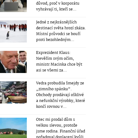
důvod, proč v korporátu
vyhrávají ti, kteří se...
Jedné z nejkrásnějších
destinací světa hrozí zkáza.
Místní průvodci se bouří
proti bezohledným...
Exprezident Klaus:
Nevěřím svým očím,
ministr Macinka chce být
asi se všemi za...
Vedra probudila šmejdy ze
„zimního spánku“.
Obchody prodávají ošklivé
a nefunkční výrobky, které
končí rovnou v...
Otec mi prodal dům s
velkou slevou, protože
jsme rodina. Finanční úřad
požadoval doplacení kvůli