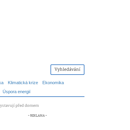
Vyhledávání
ka
Klimatická krize
Ekonomika
Úspora energií
ě vystavují před domem