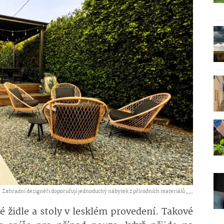
Zahradní designéři doporučují jednoduchý nábytek z přírodních materiálů ,
...
é židle a stoly v lesklém provedení. Takové