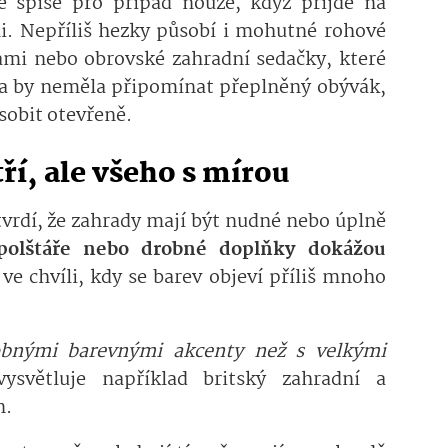
e spíše pro případ nouze, když přijde na
ali. Nepříliš hezky působí i mohutné rohové
ami nebo obrovské zahradní sedačky, které
da by neměla připomínat přeplněný obývák,
sobit otevřeně.
ří, ale všeho s mírou
vrdí, že zahrady mají být nudné nebo úplně
 polštáře nebo drobné doplňky dokážou
ve chvíli, kdy se barev objeví příliš mnoho
robnými barevnými akcenty než s velkými
vysvětluje například britský zahradní a
n.