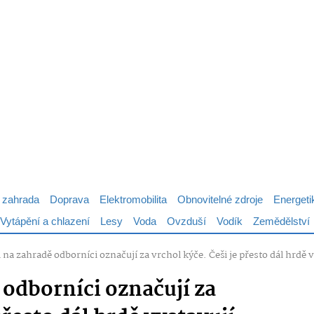
 zahrada
Doprava
Elektromobilita
Obnovitelné zdroje
Energeti
Vytápění a chlazení
Lesy
Voda
Ovzduší
Vodík
Zemědělství
i na zahradě odborníci označují za vrchol kýče. Češi je přesto dál hrd
 odborníci označují za