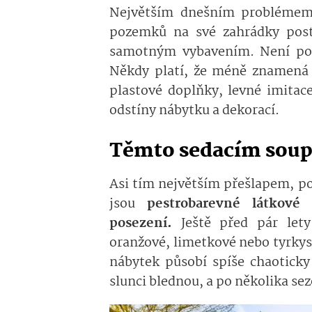
Největším dnešním problémem 
pozemků na své zahrádky post
samotným vybavením. Není potř
Někdy platí, že méně znamená v
plastové doplňky, levné imitace
odstíny nábytku a dekorací.
Těmto sedacím soup
Asi tím největším přešlapem, p
jsou
pestrobarevné látkové
posezení.
Ještě před pár lety
oranžové, limetkové nebo tyrkys
nábytek působí spíše chaoticky
slunci blednou, a po několika s