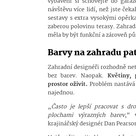
vybavení si schovejte do garáž
návštěvu více lidí, než jste ček
sestavy s extra vysokými opěrk
zaberou polovinu terasy. Zahra
měla by být funkční a zároveň pů
Barvy na zahradu pat
Zahradní designéři rozhodně net
bez barev. Naopak.
Květiny,
prostor oživit.
Problém nastává 
najednou.
„
Často je lepší pracovat s d
plochami výrazných barev
,“ 
krajinářský designér Dan Pearso