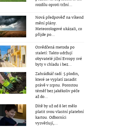
rozdílu oproti tržní...
Nová předpověď na víkend
mění plány.
Meteorologové ukázali, co
přijde po...
Osvědčená metoda po
staletí: Takto udržují
obyvatelé jižní Evropy své
byty v chladu i bez...
Zahrádkář radí: 5 plodin,
které se vyplatí zasadit
právě v srpnu. Porostou
téměř bez jakékoliv péče
až do...
Dítě by už od 8 let mělo
platit svou vlastní platební
kartou. Odborníci
vysvětlují,...