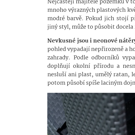
Nejčastěji majitelé pozemků v t
mnoho výrazných plastových květ
modré barvě. Pokud jich stojí 
jiný styl, může to působit docela 
Nevkusné jsou i neonové nátěry 
pohled vypadají nepřirozeně a ho
zahrady. Podle odborníků vypa
doplňují okolní přírodu a nesn
nesluší ani plast, umělý ratan, 
potom působí spíše laciným do