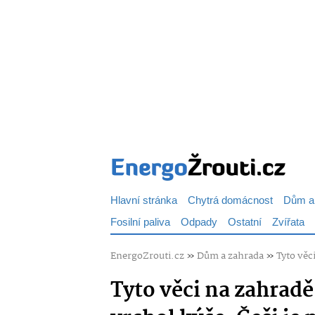
Hlavní stránka
Chytrá domácnost
Dům a
Fosilní paliva
Odpady
Ostatní
Zvířata
EnergoZrouti.cz
»
Dům a zahrada
»
Tyto věc
Tyto věci na zahradě