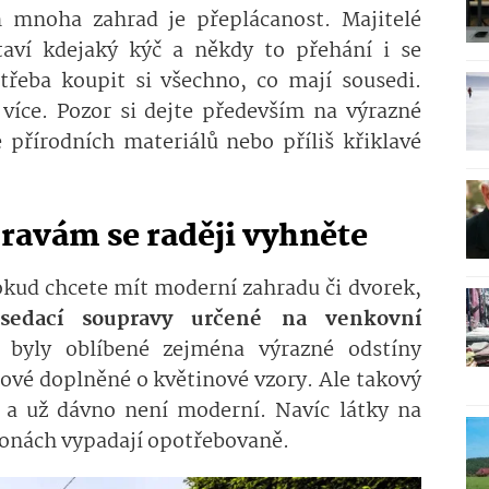
mnoha zahrad je přeplácanost. Majitelé
aví kdejaký kýč a někdy to přehání i se
eba koupit si všechno, co mají sousedi.
íce. Pozor si dejte především na výrazné
 přírodních materiálů nebo příliš křiklavé
ravám se raději vyhněte
okud chcete mít moderní zahradu či dvorek,
 sedací soupravy určené na venkovní
 byly oblíbené zejména výrazné odstíny
ové doplněné o květinové vzory. Ale takový
 a už dávno není moderní. Navíc látky na
ezonách vypadají opotřebovaně.