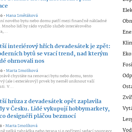
ace
Ele
26 •
Hana Smětáková
Obn
ní nového bytu nebo domu patří mezi finančně nákladné
. Mnoho lidí by rádo využilo služeb interiérového
a,...
Ene
Klim
ší interiérový hřích devadesátek je zpět:
derních bytů se vrací trend, nad kterým
Eko
idé ohrnovali nos
Fosi
26 •
Marta Smolíková
Odp
e právě chystáte na renovaci bytu nebo domu, tento
ový (ale i exteriérový) prvek by neměl uniknout vaší
Ost
ti. V...
Zví
tší hrůza z devadesátek opět zaplavila
dy v Česku. Lidé vykupují hobbymarkety,
Vyt
co designéři pláčou bezmocí
Les
6 •
Marta Smolíková
Vod
ně velká zahrádka nebo terasa si o pořízení sedací soupravy