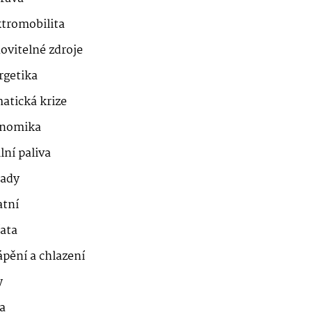
ktromobilita
ovitelné zdroje
rgetika
atická krize
nomika
lní paliva
ady
atní
řata
ápění a chlazení
y
a