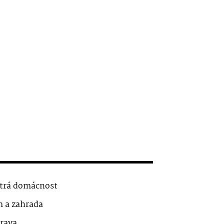
trá domácnost
 a zahrada
rava