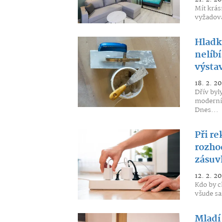
Mít krás
vyžadova
Hladk
nelíbí
výstav
18. 2. 2
Dřív byl
moderní 
Dnes...
Při re
rozho
zásuv
12. 2. 2
Kdo by c
všude sa
Mladí 