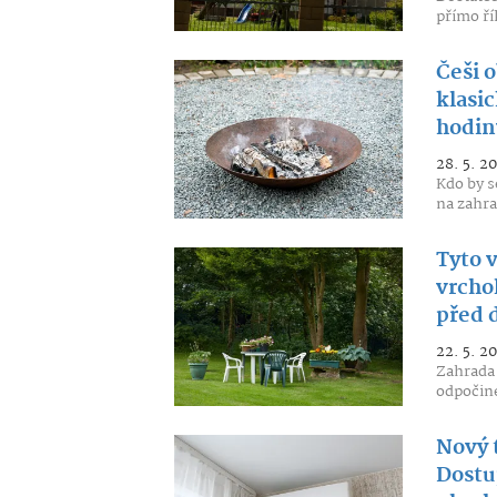
přímo řík
Češi o
klasic
hodin
28. 5. 2
Kdo by s
na zahra
Tyto v
vrchol
před
22. 5. 2
Zahrada 
odpočine
Nový t
Dostu