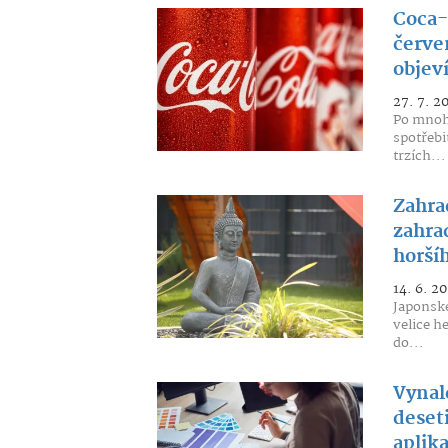
Coca-
červe
objev
27. 7. 2
Po mnoha
spotřebi
trzích...
Zahra
zahrad
horší
14. 6. 2
Japonské
velice he
do...
Vynalé
deset
aplik