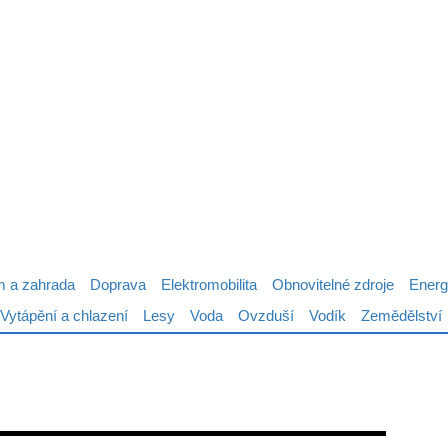
 a zahrada
Doprava
Elektromobilita
Obnovitelné zdroje
Energ
Vytápění a chlazení
Lesy
Voda
Ovzduší
Vodík
Zemědělství