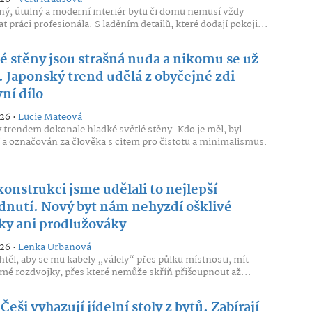
ný, útulný a moderní interiér bytu či domu nemusí vždy
t práci profesionála. S laděním detailů, které dodají pokoji...
é stěny jsou strašná nuda a nikomu se už
. Japonský trend udělá z obyčejné zdi
ní dílo
026 •
Lucie Mateová
y trendem dokonale hladké světlé stěny. Kdo je měl, byl
a označován za člověka s citem pro čistotu a minimalismus.
konstrukci jsme udělali to nejlepší
dnutí. Nový byt nám nehyzdí ošklivé
ky ani prodlužováky
026 •
Lenka Urbanová
htěl, aby se mu kabely „válely“ přes půlku místnosti, mít
mé rozdvojky, přes které nemůže skříň přišoupnout až...
Češi vyhazují jídelní stoly z bytů. Zabírají