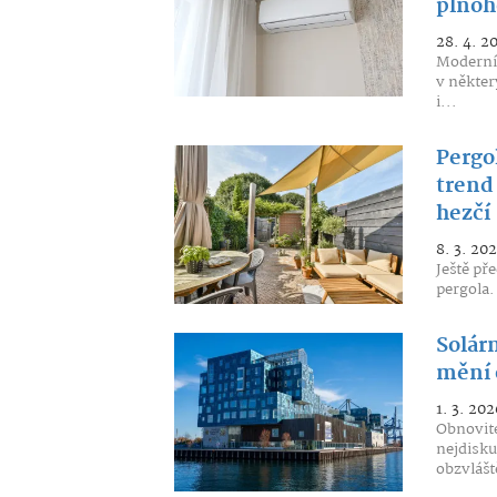
plnoh
28. 4. 2
Moderní 
v někter
i...
Pergo
trend
hezčí
8. 3. 20
Ještě př
pergola.
Solár
mění 
1. 3. 202
Obnovite
nejdisku
obzvlášt