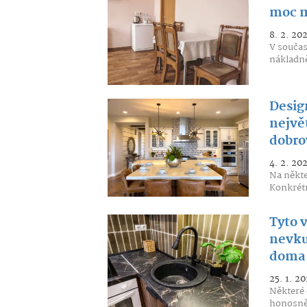
moc m
8. 2. 20
V součas
nákladně
Design
největ
dobro
4. 2. 20
Na někte
Konkrétn
Tyto 
nevku
doma
25. 1. 20
Některé 
honosně.