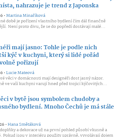
ísta, nahrazuje je trend z Japonska
26 •
Martina Minaříková
né době je pořízení vlastního bydlení čím dál finančně
jší. Není proto divu, že se do popředí dostávají malé...
éři mají jasno: Tohle je podle nich
ší kýč v kuchyni, který si lidé pořád
volně pořizují
26 •
Lucie Mateová
ré věci v domácnosti mají designéři dost jasný názor.
ě ve vaší kuchyni varují hned před trojicí kýčovitých...
věci v bytě jsou symbolem chudoby a
sného bydlení. Mnoho Čechů je má stále
26 •
Hana Smětáková
doplňky a dekorace už na první pohled působí vkusně a
 Pokud jsou v interiéru použity správně, vyvolávají dojem