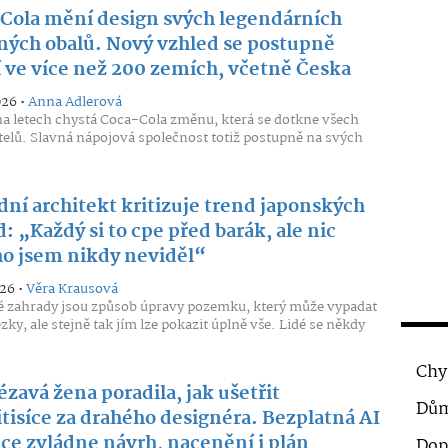
Cola mění design svých legendárních
ných obalů. Nový vzhled se postupně
í ve více než 200 zemích, včetně Česka
026 •
Anna Adlerová
 letech chystá Coca-Cola změnu, která se dotkne všech
telů. Slavná nápojová společnost totiž postupně na svých
dní architekt kritizuje trend japonských
: „Každý si to cpe před barák, ale nic
ho jsem nikdy neviděl“
026 •
Věra Krausová
 zahrady jsou způsob úpravy pozemku, který může vypadat
zky, ale stejně tak jím lze pokazit úplně vše. Lidé se někdy
Chy
zavá žena poradila, jak ušetřit
Dům
itisíce za drahého designéra. Bezplatná AI
ace zvládne návrh, nacenění i plán
Dop