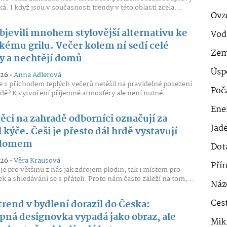
á. I když jsou v současnosti trendy v této oblasti zcela...
Ovz
bjevili mnohem stylovější alternativu ke
Vod
kému grilu. Večer kolem ní sedí celé
Zem
y a nechtějí domů
Úsp
026 •
Anna Adlerová
e s příchodem teplých večerů netěšil na pravidelné posezení
Poč
dě? K vytvoření příjemné atmosféry ale není nutné...
Ener
ěci na zahradě odborníci označují za
Jad
 kýče. Češi je přesto dál hrdě vystavují
 domem
Dot
026 •
Věra Krausová
Pří
je pro většinu z nás jak zdrojem plodin, tak i místem pro
k a shledávání se s přáteli. Proto nám často záleží na tom,...
Náz
Cest
rend v bydlení dorazil do Česka:
pná designovka vypadá jako obraz, ale
Mik