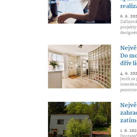
realiz
6. 6. 20
Zařizová
projekty
designér
Největ
Do mo
dřív l
4. 6. 20
Jestli s
interiér
pozornos
Nejvě
zahra
zatím
1. 6. 202
Dostateč