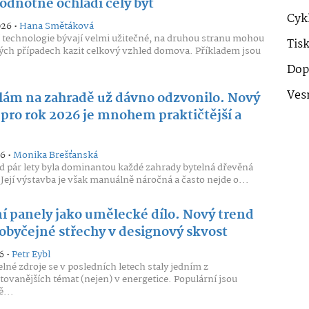
odnotně ochladí celý byt
Cykl
026 •
Hana Smětáková
technologie bývají velmi užitečné, na druhou stranu mohou
Tis
ých případech kazit celkový vzhled domova. Příkladem jsou
Dop
Ves
lám na zahradě už dávno odzvonilo. Nový
 pro rok 2026 je mnohem praktičtější a
26 •
Monika Brešťanská
ed pár lety byla dominantou každé zahrady bytelná dřevěná
 Její výstavba je však manuálně náročná a často nejde o...
ní panely jako umělecké dílo. Nový trend
obyčejné střechy v designový skvost
6 •
Petr Eybl
lné zdroje se v posledních letech staly jedním z
tovanějších témat (nejen) v energetice. Populární jsou
ě...