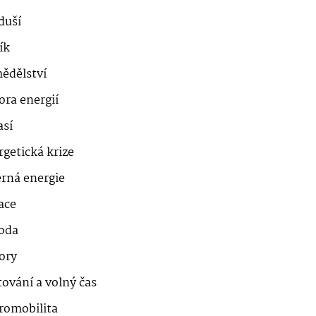
duší
ík
ědělství
ora energií
así
getická krize
erná energie
ace
roda
ory
ování a volný čas
romobilita