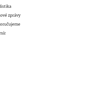
istika
kové zprávy
oručujeme
mír