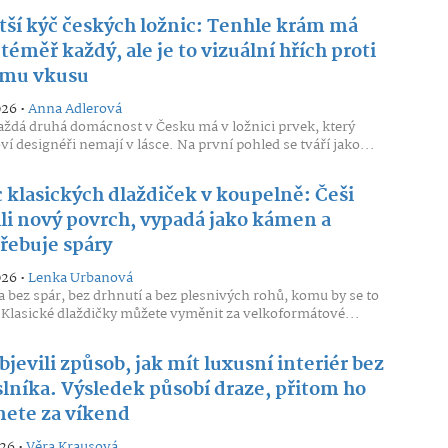
tší kýč českých ložnic: Tenhle krám má
éměř každý, ale je to vizuální hřích proti
mu vkusu
026 •
Anna Adlerová
ždá druhá domácnost v Česku má v ložnici prvek, který
ví designéři nemají v lásce. Na první pohled se tváří jako...
 klasických dlaždiček v koupelně: Češi
ili nový povrch, vypadá jako kámen a
řebuje spáry
026 •
Lenka Urbanová
 bez spár, bez drhnutí a bez plesnivých rohů, komu by se to
. Klasické dlaždičky můžete vyměnit za velkoformátové...
bjevili způsob, jak mít luxusní interiér bez
lníka. Výsledek působí draze, přitom ho
nete za víkend
026 •
Věra Krausová