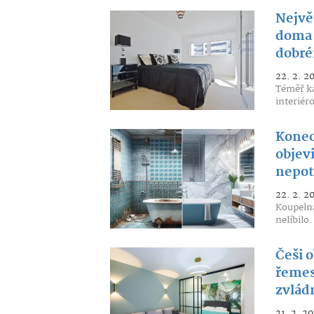
Nejvě
doma t
dobré
22. 2. 2
Téměř ka
interiéro
Konec
objev
nepot
22. 2. 2
Koupelna
nelíbilo
Češi o
řemes
zvlád
21. 2. 2