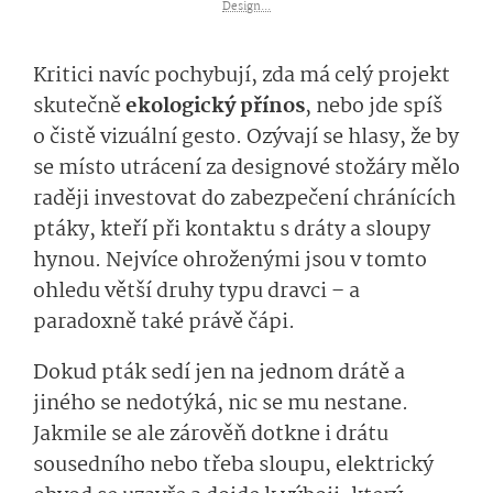
Design...
Kritici navíc pochybují, zda má celý projekt
skutečně
ekolo­gický přínos
, nebo jde spíš
o čistě vizuální gesto. Ozývají se hlasy, že by
se místo utrácení za designové stožáry mělo
raději investovat do zabezpečení chránících
ptáky, kteří při kontaktu s dráty a sloupy
hynou. Nejvíce ohroženými jsou v tomto
ohledu větší druhy typu dravci – a
paradoxně také právě čápi.
Dokud pták sedí jen na jednom drátě a
jiného se nedotýká, nic se mu nestane.
Jakmile se ale zárověň dotkne i drátu
sousedního nebo třeba sloupu, elektrický