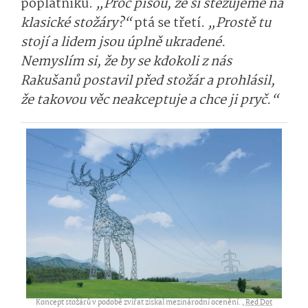
poplatníků.
„Proč píšou, že si stěžujeme na
klasické stožáry?“
ptá se třetí.
„Prostě tu
stojí a lidem jsou úplně ukradené.
Nemyslím si, že by se kdokoli z nás
Rakušanů postavil před stožár a prohlásil,
že takovou věc neakceptuje a chce ji pryč.“
Koncept stožárů v podobě zvířat získal mezinárodní ocenění. ,
Red Dot