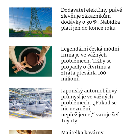
Dodavatel elektřiny právě
zlevňuje zákazníkům
dodávky o 30 %. Nabídka
platí jen do konce roku
Legendární česká módní
firma je ve vážných
problémech. Tržby se
propadly o čtvrtinu a
ztráta přesáhla 100
milionů
Japonský automobilový
průmysl je ve vážných
problémech. „Pokud se
nic nezmění,
nepřežijeme,“ varuje šéf
Toyoty
Majitelka kavárny