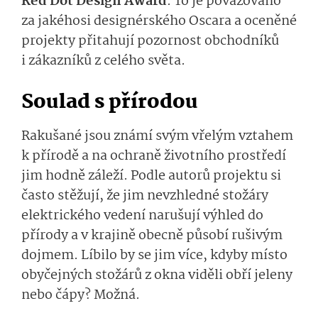
Red Dot Design Award
. To je považováno
za jakéhosi designérského Oscara a oceněné
projekty přitahují pozornost obchodníků
i zákazníků z celého světa.
Soulad s přírodou
Rakušané jsou známí svým vřelým vztahem
k přírodě a na ochraně životního prostředí
jim hodně záleží. Podle autorů projektu si
často stěžují, že jim nevzhledné stožáry
elektrického vedení narušují výhled do
přírody a v krajině obecně působí rušivým
dojmem. Líbilo by se jim více, kdyby místo
obyčejných stožárů z okna viděli obří jeleny
nebo čápy? Možná.