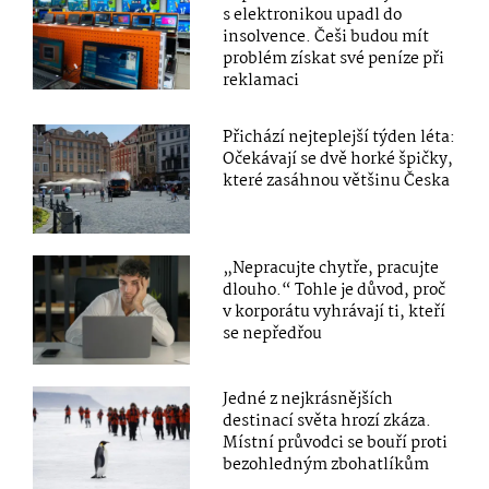
s elektronikou upadl do
insolvence. Češi budou mít
problém získat své peníze při
reklamaci
Přichází nejteplejší týden léta:
Očekávají se dvě horké špičky,
které zasáhnou většinu Česka
„Nepracujte chytře, pracujte
dlouho.“ Tohle je důvod, proč
v korporátu vyhrávají ti, kteří
se nepředřou
Jedné z nejkrásnějších
destinací světa hrozí zkáza.
Místní průvodci se bouří proti
bezohledným zbohatlíkům