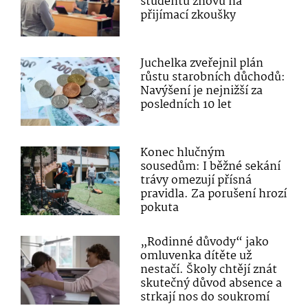
studentů znovu na
přijímací zkoušky
Juchelka zveřejnil plán
růstu starobních důchodů:
Navýšení je nejnižší za
posledních 10 let
Konec hlučným
sousedům: I běžné sekání
trávy omezují přísná
pravidla. Za porušení hrozí
pokuta
„Rodinné důvody“ jako
omluvenka dítěte už
nestačí. Školy chtějí znát
skutečný důvod absence a
strkají nos do soukromí