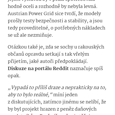
hodně oceli a rozhodně by nebyla levná.
Austrian Power Grid sice tvrdí, že modely
prošly testy bezpečnosti a stability, a jsou
tedy proveditelné, o potřebných nákladech
se už ale nezmiňuje.
Otázkou také je, zda se sochy u rakouských
občanů opravdu setkají s tak vřelým
přijetím, jaké autoři předpokládají.
Diskuze na portálu Reddit
naznačuje spíš
opak.
„Vypadá to příliš draze a neprakticky na to,
aby to bylo reálné,“
míní jeden
z diskutujících, zatímco jinému se nelíbí, že
by byl projekt hrazen z peněz daňových