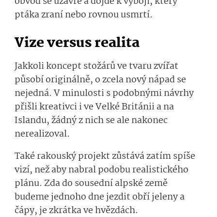
obvod se uzavře a dojde k výboji, který
ptáka zraní nebo rovnou usmrtí.
Vize versus realita
Jakkoli koncept stožárů ve tvaru zvířat
působí originálně, o zcela nový nápad se
nejedná. V minulosti s podobnými návrhy
přišli kreativci i ve Velké Británii a na
Islandu, žádný z nich se ale nakonec
nerealizoval.
Také rakouský projekt zůstává zatím spíše
vizí, než aby nabral podobu realistického
plánu. Zda do sousední alpské země
budeme jednoho dne jezdit obří jeleny a
čápy, je zkrátka ve hvězdách.