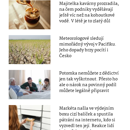
Majitelka kavárny prozradila,
na čem podniky vydělávají
ještě víc než na kohoutkové
vodě. V létě je to zlatý důl
Meteorologové sledují
mimořádný vývoj v Pacifiku.
Jeho dopady brzy pocítí i
Česko
Potomka nemůžete z dědictví
jen tak vyškrtnout. Přesto ho
ale o nárok na povinný podíl
můžete legálně připravit
Markéta našla ve výdejním
boxu cizí balíček a spustila
pátrání na internetu, kdo si
vyzvedl ten její. Reakce lidí