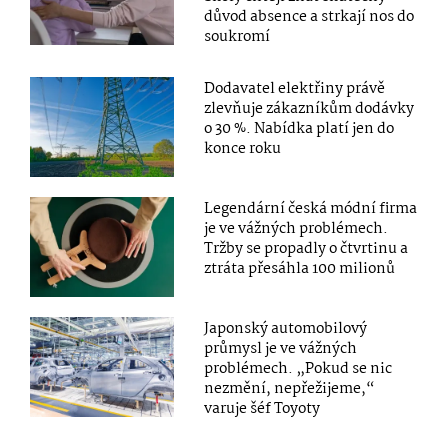
důvod absence a strkají nos do
soukromí
Dodavatel elektřiny právě
zlevňuje zákazníkům dodávky
o 30 %. Nabídka platí jen do
konce roku
Legendární česká módní firma
je ve vážných problémech.
Tržby se propadly o čtvrtinu a
ztráta přesáhla 100 milionů
Japonský automobilový
průmysl je ve vážných
problémech. „Pokud se nic
nezmění, nepřežijeme,“
varuje šéf Toyoty