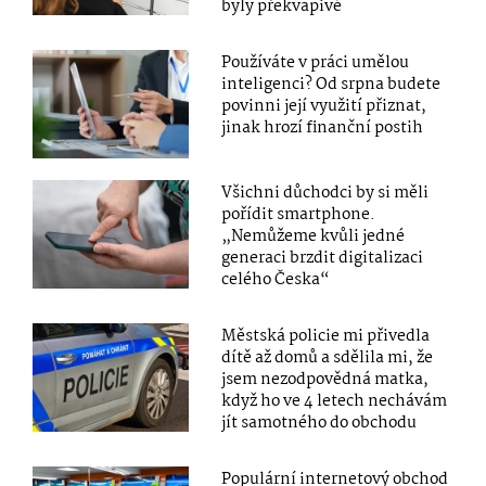
byly překvapivé
Používáte v práci umělou
inteligenci? Od srpna budete
povinni její využití přiznat,
jinak hrozí finanční postih
Všichni důchodci by si měli
pořídit smartphone.
„Nemůžeme kvůli jedné
generaci brzdit digitalizaci
celého Česka“
Městská policie mi přivedla
dítě až domů a sdělila mi, že
jsem nezodpovědná matka,
když ho ve 4 letech nechávám
jít samotného do obchodu
Populární internetový obchod