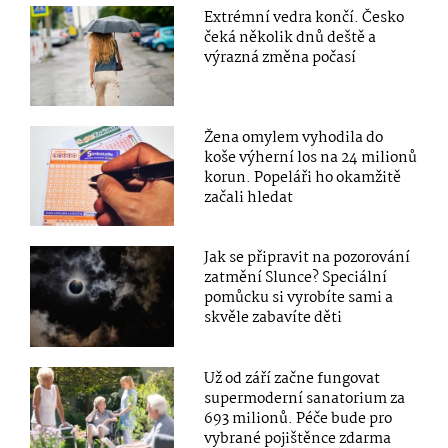
Extrémní vedra končí. Česko
čeká několik dnů deště a
výrazná změna počasí
Žena omylem vyhodila do
koše výherní los na 24 milionů
korun. Popeláři ho okamžitě
začali hledat
Jak se připravit na pozorování
zatmění Slunce? Speciální
pomůcku si vyrobíte sami a
skvěle zabavíte děti
Už od září začne fungovat
supermoderní sanatorium za
693 milionů. Péče bude pro
vybrané pojištěnce zdarma