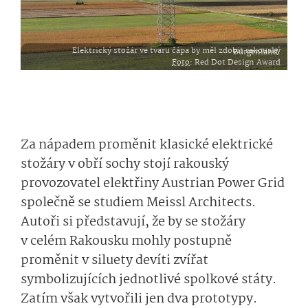
Elektrický stožár ve tvaru čápa by měl zdobit rakouský Burgenland.
Foto
: Red Dot Design Award
Za nápadem proměnit klasické elektrické
stožáry v obří sochy stojí rakouský
provozovatel elektřiny Austrian Power Grid
společně se studiem Meissl Architects.
Autoři si představují, že by se stožáry
v celém Rakousku mohly postupně
proměnit v siluety devíti zvířat
symbolizujících jednotlivé spolkové státy.
Zatím však vytvořili jen dva prototypy.