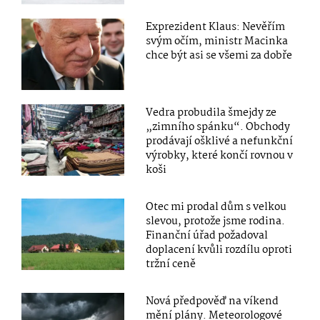
Exprezident Klaus: Nevěřím
svým očím, ministr Macinka
chce být asi se všemi za dobře
Vedra probudila šmejdy ze
„zimního spánku“. Obchody
prodávají ošklivé a nefunkční
výrobky, které končí rovnou v
koši
Otec mi prodal dům s velkou
slevou, protože jsme rodina.
Finanční úřad požadoval
doplacení kvůli rozdílu oproti
tržní ceně
Nová předpověď na víkend
mění plány. Meteorologové