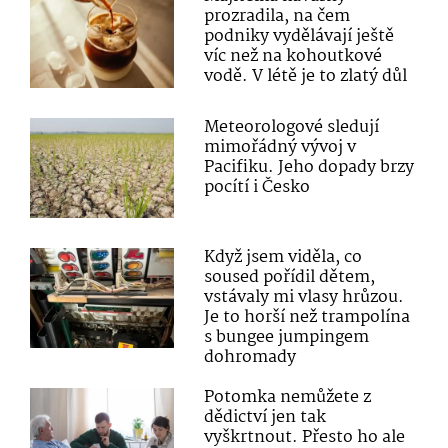
prozradila, na čem
podniky vydělávají ještě
víc než na kohoutkové
vodě. V létě je to zlatý důl
Meteorologové sledují
mimořádný vývoj v
Pacifiku. Jeho dopady brzy
pocítí i Česko
Když jsem viděla, co
soused pořídil dětem,
vstávaly mi vlasy hrůzou.
Je to horší než trampolína
s bungee jumpingem
dohromady
Potomka nemůžete z
dědictví jen tak
vyškrtnout. Přesto ho ale