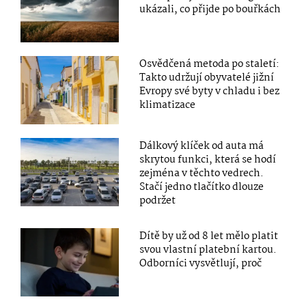
ukázali, co přijde po bouřkách
Osvědčená metoda po staletí:
Takto udržují obyvatelé jižní
Evropy své byty v chladu i bez
klimatizace
Dálkový klíček od auta má
skrytou funkci, která se hodí
zejména v těchto vedrech.
Stačí jedno tlačítko dlouze
podržet
Dítě by už od 8 let mělo platit
svou vlastní platební kartou.
Odborníci vysvětlují, proč