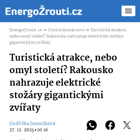
Toggl
navig
EnergoZrouti.cz
»
Chytrá domácnost
»
Turistická atrakce,
nebo omyl století? Rakousko nahrazuje elektrické stožáry
gigantickými zvířaty
Turistická atrakce, nebo
omyl století? Rakousko
nahrazuje elektrické
stožáry gigantickými
zvířaty
Jindřiška Janoušková
27. 12. 2025 ▪ 10:16