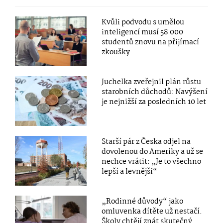
Kvůli podvodu s umělou
inteligencí musí 58 000
studentů znovu na přijímací
zkoušky
Juchelka zveřejnil plán růstu
starobních důchodů: Navýšení
je nejnižší za posledních 10 let
Starší pár z Česka odjel na
dovolenou do Ameriky a už se
nechce vrátit: „Je to všechno
lepší a levnější“
„Rodinné důvody“ jako
omluvenka dítěte už nestačí.
Školy chtějí znát skutečný