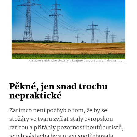
Klasické elektrické stožáry v krajině působí rušivým dojmem. ,
...
Pěkné, jen snad trochu
nepraktické
Zatímco není pochyb o tom, že by se
stožáry ve tvaru zvířat staly evropskou
raritou a přitáhly pozornost houfů turistů,
jejich výstavba by v praxi spotřebovala