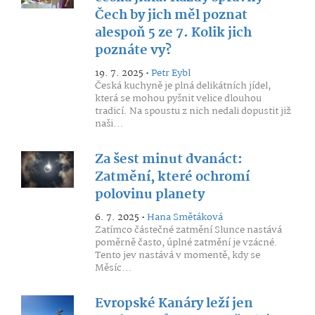
Čech by jich měl poznat
alespoň 5 ze 7. Kolik jich
poznáte vy?
19. 7. 2025 •
Petr Eybl
Česká kuchyně je plná delikátních jídel,
která se mohou pyšnit velice dlouhou
tradicí. Na spoustu z nich nedali dopustit již
naši...
Za šest minut dvanáct:
Zatmění, které ochromí
polovinu planety
6. 7. 2025 •
Hana Smětáková
Zatímco částečné zatmění Slunce nastává
poměrně často, úplné zatmění je vzácné.
Tento jev nastává v momentě, kdy se
Měsíc...
Evropské Kanáry leží jen