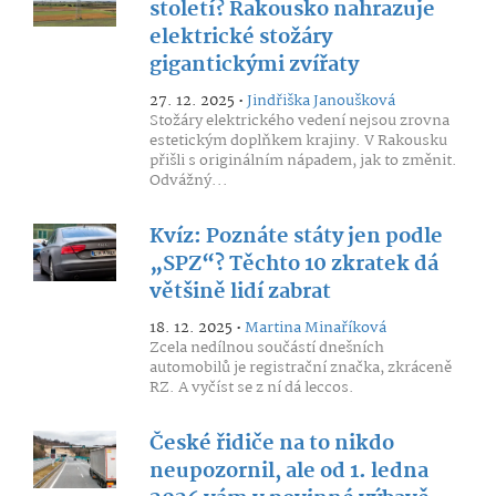
století? Rakousko nahrazuje
elektrické stožáry
gigantickými zvířaty
27. 12. 2025 •
Jindřiška Janoušková
Stožáry elektrického vedení nejsou zrovna
estetickým doplňkem krajiny. V Rakousku
přišli s originálním nápadem, jak to změnit.
Odvážný...
Kvíz: Poznáte státy jen podle
„SPZ“? Těchto 10 zkratek dá
většině lidí zabrat
18. 12. 2025 •
Martina Minaříková
Zcela nedílnou součástí dnešních
automobilů je registrační značka, zkráceně
RZ. A vyčíst se z ní dá leccos.
České řidiče na to nikdo
neupozornil, ale od 1. ledna