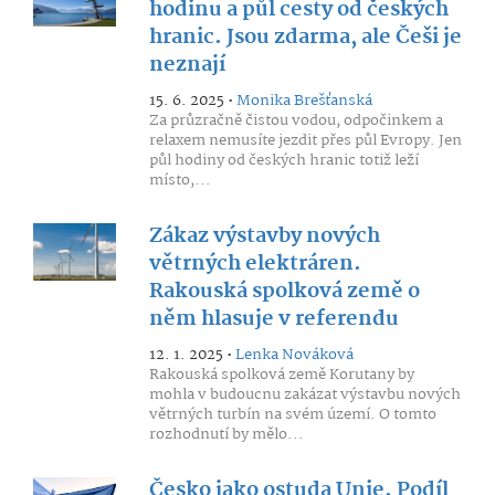
hodinu a půl cesty od českých
hranic. Jsou zdarma, ale Češi je
neznají
15. 6. 2025 •
Monika Brešťanská
Za průzračně čistou vodou, odpočinkem a
relaxem nemusíte jezdit přes půl Evropy. Jen
půl hodiny od českých hranic totiž leží
místo,...
Zákaz výstavby nových
větrných elektráren.
Rakouská spolková země o
něm hlasuje v referendu
12. 1. 2025 •
Lenka Nováková
Rakouská spolková země Korutany by
mohla v budoucnu zakázat výstavbu nových
větrných turbín na svém území. O tomto
rozhodnutí by mělo...
Česko jako ostuda Unie. Podíl