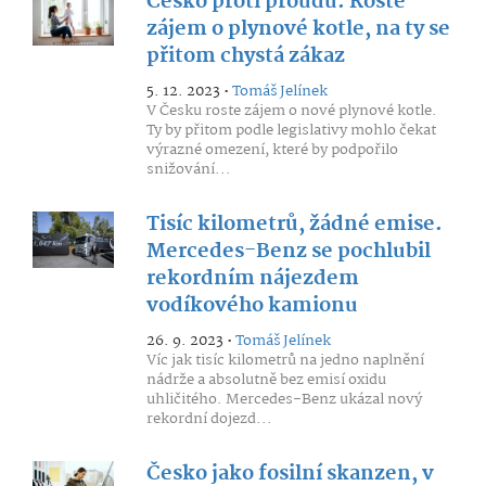
Česko proti proudu. Roste
zájem o plynové kotle, na ty se
přitom chystá zákaz
5. 12. 2023 •
Tomáš Jelínek
V Česku roste zájem o nové plynové kotle.
Ty by přitom podle legislativy mohlo čekat
výrazné omezení, které by podpořilo
snižování...
Tisíc kilometrů, žádné emise.
Mercedes-Benz se pochlubil
rekordním nájezdem
vodíkového kamionu
26. 9. 2023 •
Tomáš Jelínek
Víc jak tisíc kilometrů na jedno naplnění
nádrže a absolutně bez emisí oxidu
uhličitého. Mercedes-Benz ukázal nový
rekordní dojezd...
Česko jako fosilní skanzen, v