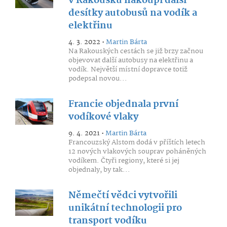
v Rakousku nakoupí další
desítky autobusů na vodík a
elektřinu
4. 3. 2022 •
Martin Bárta
Na Rakouských cestách se již brzy začnou
objevovat další autobusy na elektřinu a
vodík. Největší místní dopravce totiž
podepsal novou...
Francie objednala první
vodíkové vlaky
9. 4. 2021 •
Martin Bárta
Francouzský Alstom dodá v příštích letech
12 nových vlakových souprav poháněných
vodíkem. Čtyři regiony, které si jej
objednaly, by tak...
Němečtí vědci vytvořili
unikátní technologii pro
transport vodíku