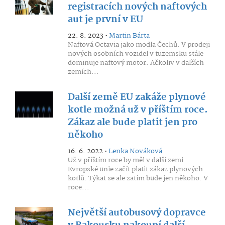
registracích nových naftových
aut je první v EU
22. 8. 2023 •
Martin Bárta
Naftová Octavia jako modla Čechů. V prodeji
nových osobních vozidel v tuzemsku stále
dominuje naftový motor. Ačkoliv v dalších
zemích...
Další země EU zakáže plynové
kotle možná už v příštím roce.
Zákaz ale bude platit jen pro
někoho
16. 6. 2022 •
Lenka Nováková
Už v příštím roce by měl v další zemi
Evropské unie začít platit zákaz plynových
kotlů. Týkat se ale zatím bude jen někoho. V
roce...
Největší autobusový dopravce