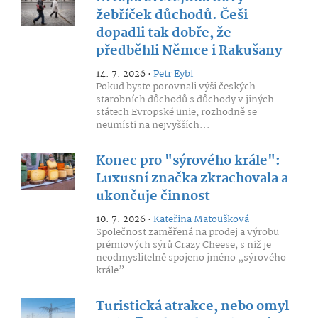
žebříček důchodů. Češi
dopadli tak dobře, že
předběhli Němce i Rakušany
14. 7. 2026 •
Petr Eybl
Pokud byste porovnali výši českých
starobních důchodů s důchody v jiných
státech Evropské unie, rozhodně se
neumístí na nejvyšších...
Konec pro "sýrového krále":
Luxusní značka zkrachovala a
ukončuje činnost
10. 7. 2026 •
Kateřina Matoušková
Společnost zaměřená na prodej a výrobu
prémiových sýrů Crazy Cheese, s níž je
neodmyslitelně spojeno jméno „sýrového
krále”...
Turistická atrakce, nebo omyl