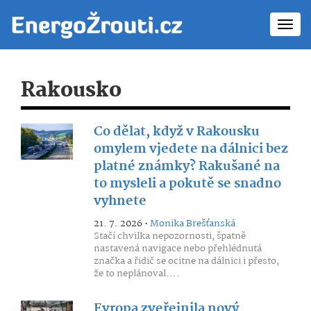
Toggl
navig
Rakousko
Co dělat, když v Rakousku
omylem vjedete na dálnici bez
platné známky? Rakušané na
to mysleli a pokutě se snadno
vyhnete
21. 7. 2026 •
Monika Brešťanská
Stačí chvilka nepozornosti, špatně
nastavená navigace nebo přehlédnutá
značka a řidič se ocitne na dálnici i přesto,
že to neplánoval....
Evropa zveřejnila nový