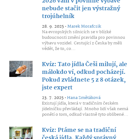
2026 vám v povinné výbavě
nebude stačit jen výstražný
trojúhelník
28. 9. 2025 •
Marek Morafcsik
Na evropských silnicích se v blízké
budoucnosti změní pravidla pro povinnou
výbavu vozidel. Cestující z Česka by měli
vědět, že to, co...
Kvíz: Tato jídla Češi milují, ale
málokdo ví, odkud pocházejí.
Pokud zvládnete 5 z 8 otázek,
jste expert
23. 7. 2025 •
Hana Smětáková
Existují jídla, která v tradičním českém
jídelníčku převládají. Mnoho lidí však nemá
ponětí o tom, odkud vlastně tyto oblíbené...
Kvíz: Ptáme se na tradiční
česká jídla. Každý správný