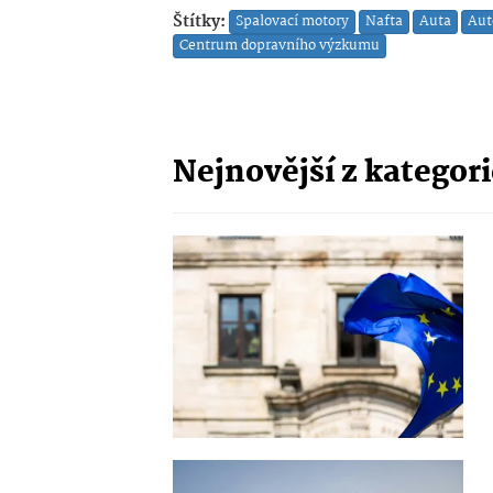
Štítky:
Spalovací motory
Nafta
Auta
Aut
Centrum dopravního výzkumu
Nejnovější z kategor