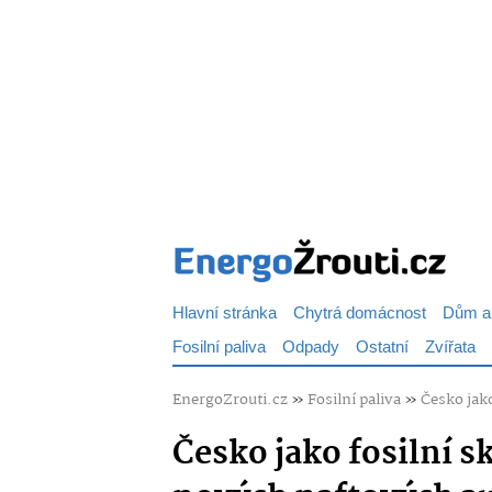
Hlavní stránka
Chytrá domácnost
Dům a
Fosilní paliva
Odpady
Ostatní
Zvířata
EnergoZrouti.cz
»
Fosilní paliva
»
Česko jako
Česko jako fosilní s