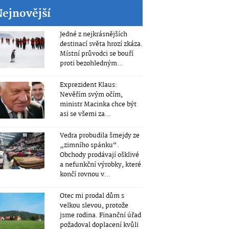
Nejnovější
Jedné z nejkrásnějších
destinací světa hrozí zkáza.
Místní průvodci se bouří
proti bezohledným...
Exprezident Klaus:
Nevěřím svým očím,
ministr Macinka chce být
asi se všemi za...
Vedra probudila šmejdy ze
„zimního spánku“.
Obchody prodávají ošklivé
a nefunkční výrobky, které
končí rovnou v...
Otec mi prodal dům s
velkou slevou, protože
jsme rodina. Finanční úřad
požadoval doplacení kvůli