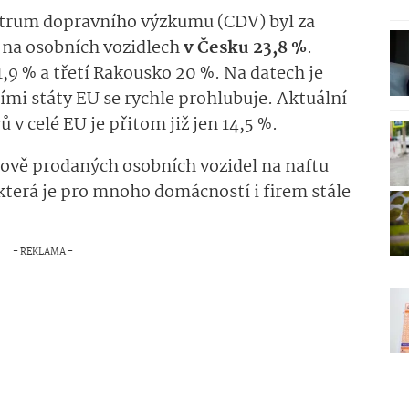
entrum dopravního výzkumu (CDV) byl za
y na osobních vozidlech
v Česku 23,8 %
.
,9 % a třetí Rakousko 20 %. Na datech je
lšími státy EU se rychle prohlubuje. Aktuální
v celé EU je přitom již jen 14,5 %.
nově prodaných osobních vozidel na naftu
 která je pro mnoho domácností i firem stále