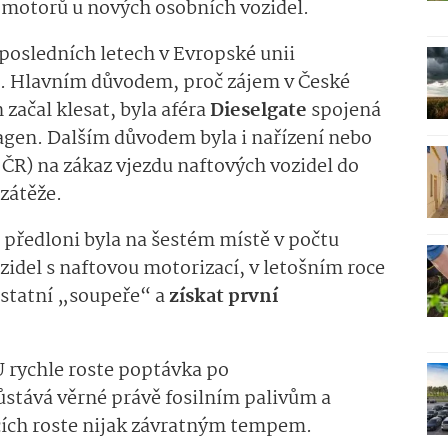
 motorů u nových osobních vozidel.
posledních letech v Evropské unii
u. Hlavním důvodem, proč zájem v České
začal klesat, byla aféra
Dieselgate
spojená
en. Dalším důvodem byla i nařízení nebo
ČR) na zákaz vjezdu naftových vozidel do
 zátěže.
ě předloni byla na šestém místě v počtu
idel s naftovou motorizací, v letošním roce
statní „soupeře“ a
získat první
 rychle roste poptávka po
ůstává věrné právě fosilním palivům a
cích roste nijak závratným tempem.