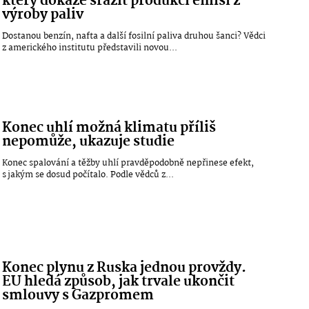
který dokáže srazit produkci emisí z
výroby paliv
Dostanou benzín, nafta a další fosilní paliva druhou šanci? Vědci
z amerického institutu představili novou...
Konec uhlí možná klimatu příliš
nepomůže, ukazuje studie
Konec spalování a těžby uhlí pravděpodobně nepřinese efekt,
s jakým se dosud počítalo. Podle vědců z...
Konec plynu z Ruska jednou provždy.
EU hledá způsob, jak trvale ukončit
smlouvy s Gazpromem