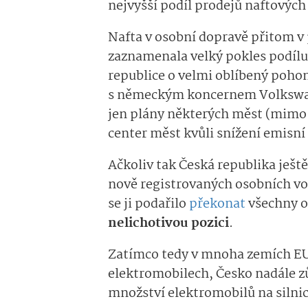
nejvyšší podíl prodejů naftových
Nafta v osobní dopravě přitom v 
zaznamenala velký pokles podíl
republice o velmi oblíbený pohon 
s německým koncernem Volkswag
jen plány některých měst (mimo 
center měst kvůli snížení emisní
Ačkoliv tak Česká republika ješt
nově registrovaných osobních voz
se ji podařilo
překonat
všechny o
nelichotivou pozici
.
Zatímco tedy v mnoha zemích EU
elektromobilech, Česko nadále z
množství elektromobilů na silni