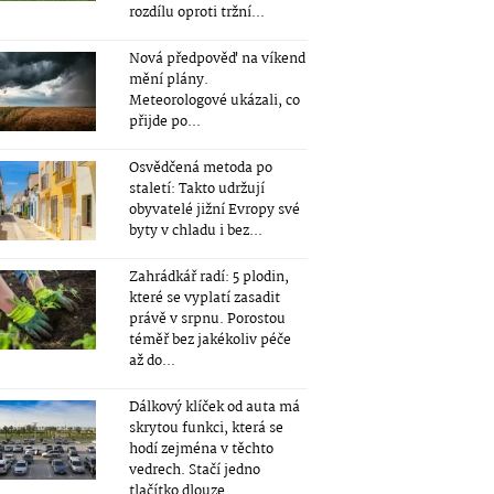
rozdílu oproti tržní...
Nová předpověď na víkend
mění plány.
Meteorologové ukázali, co
přijde po...
Osvědčená metoda po
staletí: Takto udržují
obyvatelé jižní Evropy své
byty v chladu i bez...
Zahrádkář radí: 5 plodin,
které se vyplatí zasadit
právě v srpnu. Porostou
téměř bez jakékoliv péče
až do...
Dálkový klíček od auta má
skrytou funkci, která se
hodí zejména v těchto
vedrech. Stačí jedno
tlačítko dlouze...