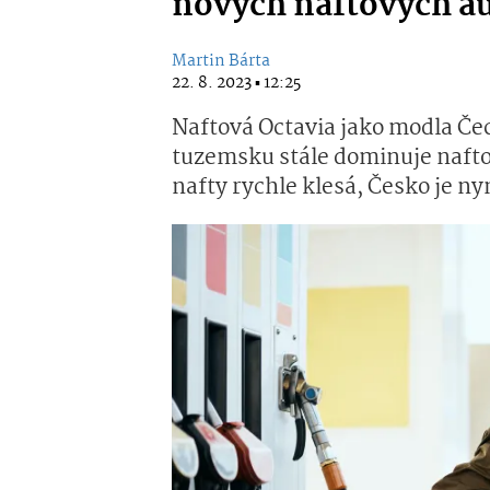
nových naftových aut
Martin Bárta
22. 8. 2023 ▪ 12:25
Naftová Octavia jako modla Čec
tuzemsku stále dominuje naftov
nafty rychle klesá, Česko je nyn