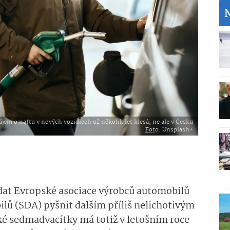
ájem o naftu v nových vozidlech už několik let klesá, ne ale v Česku
Foto
: Unsplash+
dat Evropské asociace výrobců automobilů
lů (SDA) pyšnit dalším příliš nelichotivým
ké sedmadvacítky má totiž v letošním roce