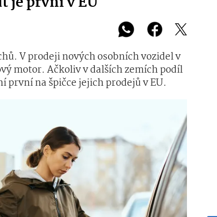
 je první v EU
hů. V prodeji nových osobních vozidel v
ý motor. Ačkoliv v dalších zemích podíl
í první na špičce jejich prodejů v EU.