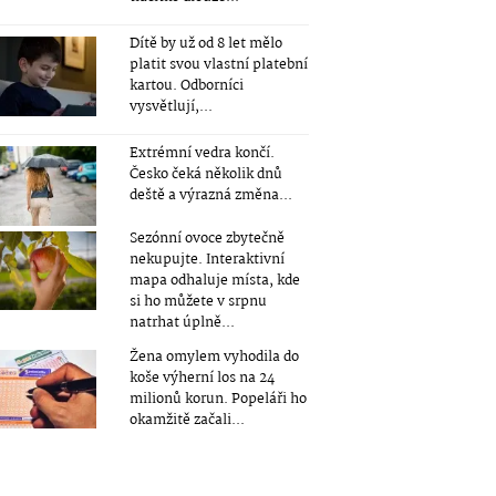
Dítě by už od 8 let mělo
platit svou vlastní platební
kartou. Odborníci
vysvětlují,...
Extrémní vedra končí.
Česko čeká několik dnů
deště a výrazná změna...
Sezónní ovoce zbytečně
nekupujte. Interaktivní
mapa odhaluje místa, kde
si ho můžete v srpnu
natrhat úplně...
Žena omylem vyhodila do
koše výherní los na 24
milionů korun. Popeláři ho
okamžitě začali...