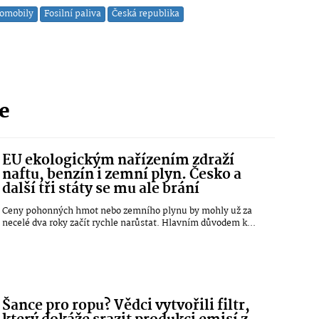
omobily
Fosilní paliva
Česká republika
ie
EU ekologickým nařízením zdraží
naftu, benzín i zemní plyn. Česko a
další tři státy se mu ale brání
Ceny pohonných hmot nebo zemního plynu by mohly už za
necelé dva roky začít rychle narůstat. Hlavním důvodem k...
Šance pro ropu? Vědci vytvořili filtr,