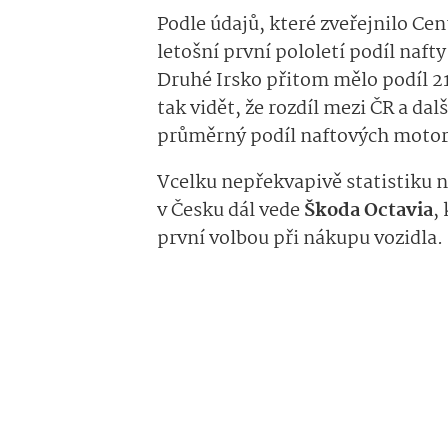
Podle údajů, které zveřejnilo C
letošní první pololetí podíl naft
Druhé Irsko přitom mělo podíl 21
tak vidět, že rozdíl mezi ČR a da
průměrný podíl naftových motorů 
Vcelku nepřekvapivě statistiku 
v Česku dál vede
Škoda Octavia
,
první volbou při nákupu vozidla.