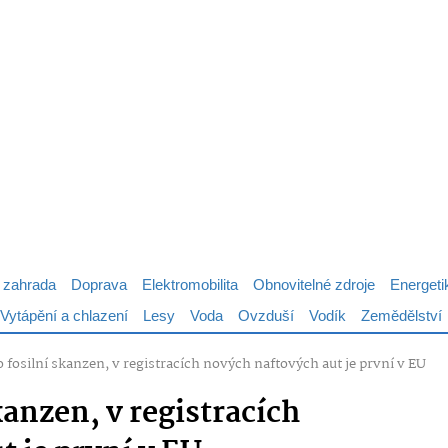
 zahrada
Doprava
Elektromobilita
Obnovitelné zdroje
Energeti
Vytápění a chlazení
Lesy
Voda
Ovzduší
Vodík
Zemědělství
 fosilní skanzen, v registracích nových naftových aut je první v EU
kanzen, v registracích