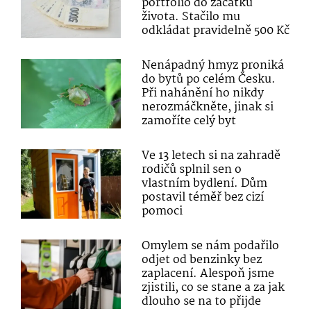
portfolio do začátku
života. Stačilo mu
odkládat pravidelně 500 Kč
Nenápadný hmyz proniká
do bytů po celém Česku.
Při nahánění ho nikdy
nerozmáčkněte, jinak si
zamoříte celý byt
Ve 13 letech si na zahradě
rodičů splnil sen o
vlastním bydlení. Dům
postavil téměř bez cizí
pomoci
Omylem se nám podařilo
odjet od benzinky bez
zaplacení. Alespoň jsme
zjistili, co se stane a za jak
dlouho se na to přijde