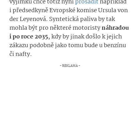
výjimku chce totiž nyní
prosadit
například
i předsedkyně Evropské komise Ursula von
der Leyenová. Syntetická paliva by tak
mohla být pro některé motoristy
náhradou
i po roce 2035
, kdy by jinak došlo k jejich
zákazu podobně jako tomu bude u benzínu
či nafty.