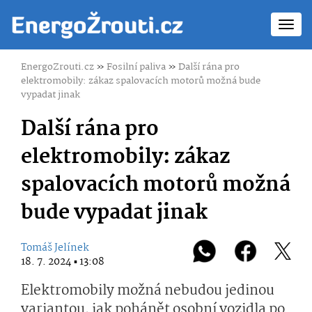
Toggl
navig
EnergoZrouti.cz
»
Fosilní paliva
»
Další rána pro
elektromobily: zákaz spalovacích motorů možná bude
vypadat jinak
Další rána pro
elektromobily: zákaz
spalovacích motorů možná
bude vypadat jinak
Tomáš Jelínek
18. 7. 2024 ▪ 13:08
Elektromobily možná nebudou jedinou
variantou, jak pohánět osobní vozidla po