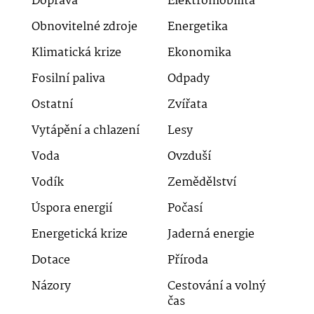
Doprava
Elektromobilita
Obnovitelné zdroje
Energetika
Klimatická krize
Ekonomika
Fosilní paliva
Odpady
Ostatní
Zvířata
Vytápění a chlazení
Lesy
Voda
Ovzduší
Vodík
Zemědělství
Úspora energií
Počasí
Energetická krize
Jaderná energie
Dotace
Příroda
Názory
Cestování a volný
čas