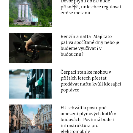
Dovoz plynu do EU bude
přísnější, unie chce regulovat
emise metanu
Benzín a nafta: Mají tato
paliva spočítané dny nebo je
budeme využívat i v
budoucnu?
Čerpací stanice mohou v
příštích letech přestat
prodávat naftu kvůli klesající
poptávce
EU schválila postupné
omezení plynových kotlů v
budovách. Povinná bude i
infrastruktura pro
elektromobily