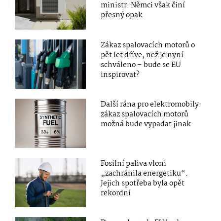
ministr. Němci však činí
přesný opak
Zákaz spalovacích motorů o
pět let dříve, než je nyní
schváleno – bude se EU
inspirovat?
Další rána pro elektromobily:
zákaz spalovacích motorů
možná bude vypadat jinak
Fosilní paliva vloni
„zachránila energetiku“.
Jejich spotřeba byla opět
rekordní