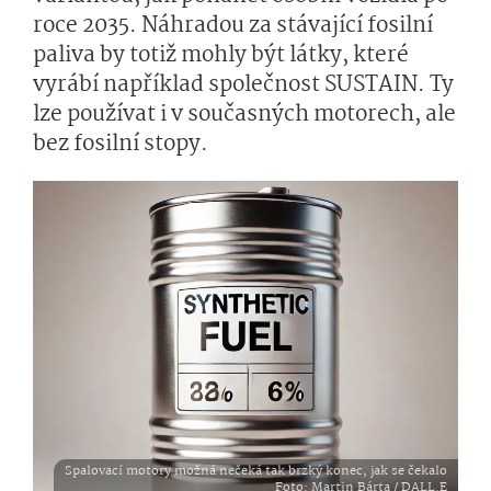
roce 2035. Náhradou za stávající fosilní
paliva by totiž mohly být látky, které
vyrábí například společnost SUSTAIN. Ty
lze používat i v současných motorech, ale
bez fosilní stopy.
Spalovací motory možná nečeká tak brzký konec, jak se čekalo
Foto
: Martin Bárta / DALL.E