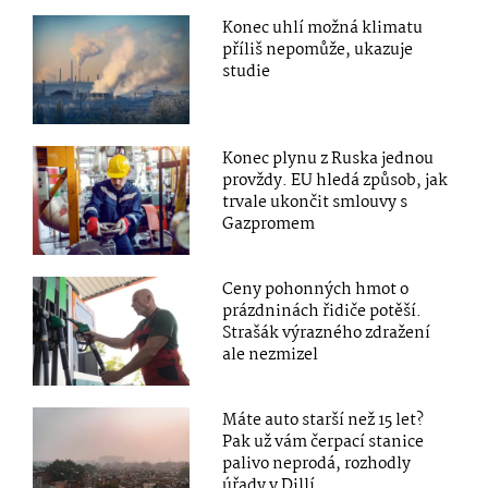
Konec uhlí možná klimatu
příliš nepomůže, ukazuje
studie
Konec plynu z Ruska jednou
provždy. EU hledá způsob, jak
trvale ukončit smlouvy s
Gazpromem
Ceny pohonných hmot o
prázdninách řidiče potěší.
Strašák výrazného zdražení
ale nezmizel
Máte auto starší než 15 let?
Pak už vám čerpací stanice
palivo neprodá, rozhodly
úřady v Dillí