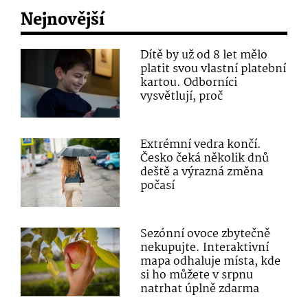
Nejnovější
Dítě by už od 8 let mělo
platit svou vlastní platební
kartou. Odborníci
vysvětlují, proč
Extrémní vedra končí.
Česko čeká několik dnů
deště a výrazná změna
počasí
Sezónní ovoce zbytečně
nekupujte. Interaktivní
mapa odhaluje místa, kde
si ho můžete v srpnu
natrhat úplně zdarma