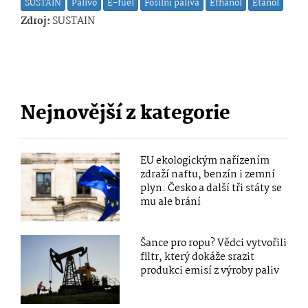
SUSTAIN
Palivo
E-fuel
Fosilní paliva
Ethanol
Etanol
Zdroj:
SUSTAIN
Nejnovější z kategorie
EU ekologickým nařízením
zdraží naftu, benzín i zemní
plyn. Česko a další tři státy se
mu ale brání
Šance pro ropu? Vědci vytvořili
filtr, který dokáže srazit
produkci emisí z výroby paliv