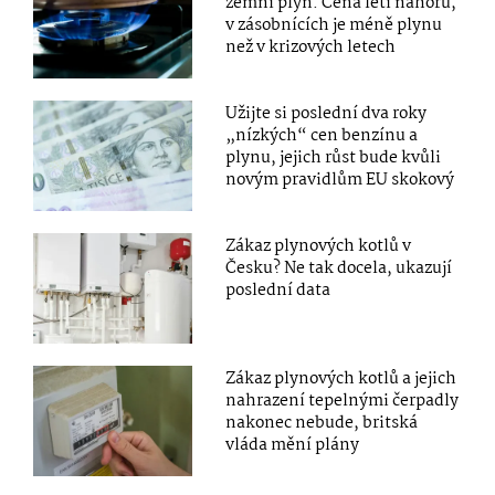
zemní plyn. Cena letí nahoru,
v zásobnících je méně plynu
než v krizových letech
Užijte si poslední dva roky
„nízkých“ cen benzínu a
plynu, jejich růst bude kvůli
novým pravidlům EU skokový
Zákaz plynových kotlů v
Česku? Ne tak docela, ukazují
poslední data
Zákaz plynových kotlů a jejich
nahrazení tepelnými čerpadly
nakonec nebude, britská
vláda mění plány