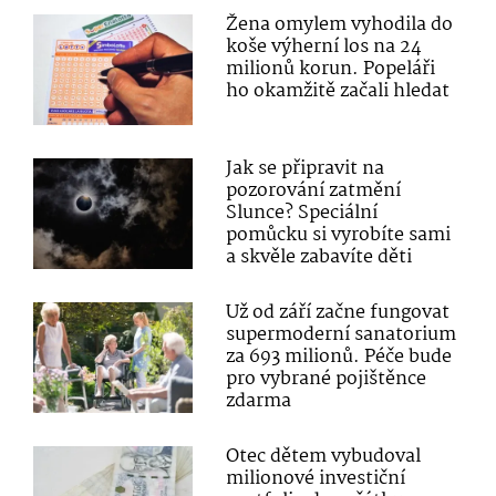
Žena omylem vyhodila do
koše výherní los na 24
milionů korun. Popeláři
ho okamžitě začali hledat
Jak se připravit na
pozorování zatmění
Slunce? Speciální
pomůcku si vyrobíte sami
a skvěle zabavíte děti
Už od září začne fungovat
supermoderní sanatorium
za 693 milionů. Péče bude
pro vybrané pojištěnce
zdarma
Otec dětem vybudoval
milionové investiční