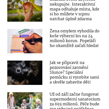
nekupujte. Interaktivní
mapa odhaluje místa, kde
si ho můžete v srpnu
natrhat úplně zdarma
Žena omylem vyhodila do
koše výherní los na 24
milionů korun. Popeláři
ho okamžitě začali hledat
Jak se připravit na
pozorování zatmění
Slunce? Speciální
pomůcku si vyrobíte sami
a skvěle zabavíte děti
Už od září začne fungovat
supermoderní sanatorium
za 693 milionů. Péče bude