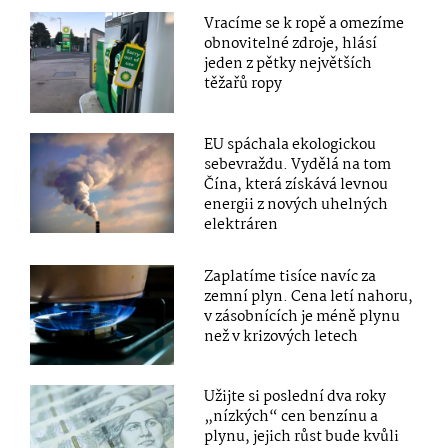
Vracíme se k ropě a omezíme
obnovitelné zdroje, hlásí
jeden z pětky největších
těžařů ropy
EU spáchala ekologickou
sebevraždu. Vydělá na tom
Čína, která získává levnou
energii z nových uhelných
elektráren
Zaplatíme tisíce navíc za
zemní plyn. Cena letí nahoru,
v zásobnících je méně plynu
než v krizových letech
Užijte si poslední dva roky
„nízkých“ cen benzínu a
plynu, jejich růst bude kvůli