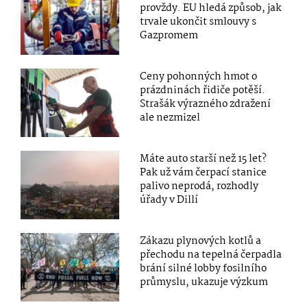
provždy. EU hledá způsob, jak
trvale ukončit smlouvy s
Gazpromem
Ceny pohonných hmot o
prázdninách řidiče potěší.
Strašák výrazného zdražení
ale nezmizel
Máte auto starší než 15 let?
Pak už vám čerpací stanice
palivo neprodá, rozhodly
úřady v Dillí
Zákazu plynových kotlů a
přechodu na tepelná čerpadla
brání silné lobby fosilního
průmyslu, ukazuje výzkum