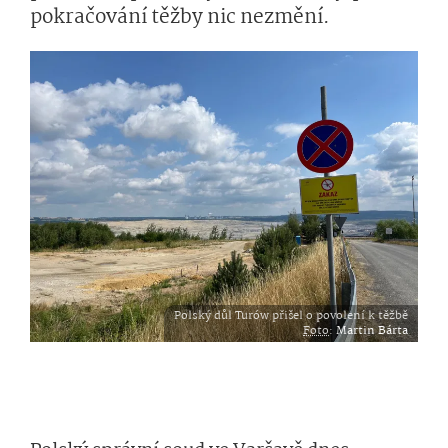
pokračování těžby nic nezmění.
Polský důl Turów přišel o povolení k těžbě
Foto
:
Martin Bárta