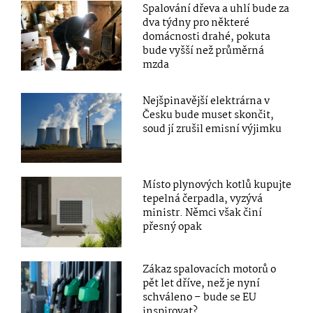
Spalování dřeva a uhlí bude za
dva týdny pro některé
domácnosti drahé, pokuta
bude vyšší než průměrná
mzda
Nejšpinavější elektrárna v
Česku bude muset skončit,
soud jí zrušil emisní výjimku
Místo plynových kotlů kupujte
tepelná čerpadla, vyzývá
ministr. Němci však činí
přesný opak
Zákaz spalovacích motorů o
pět let dříve, než je nyní
schváleno – bude se EU
inspirovat?