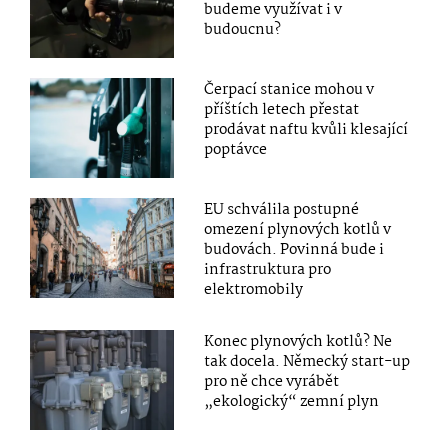
budeme využívat i v
budoucnu?
Čerpací stanice mohou v
příštích letech přestat
prodávat naftu kvůli klesající
poptávce
EU schválila postupné
omezení plynových kotlů v
budovách. Povinná bude i
infrastruktura pro
elektromobily
Konec plynových kotlů? Ne
tak docela. Německý start-up
pro ně chce vyrábět
„ekologický“ zemní plyn