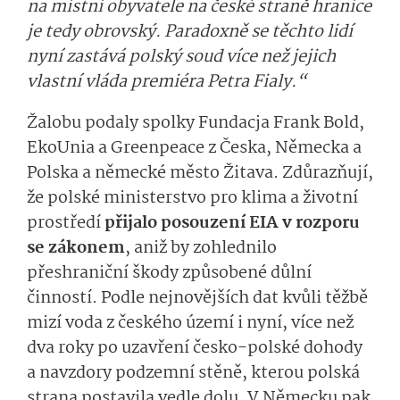
na místní obyvatele na české straně hranice
je tedy obrovský. Paradoxně se těchto lidí
nyní zastává polský soud více než jejich
vlastní vláda premiéra Petra Fialy.“
Žalobu podaly spolky Fundacja Frank Bold,
EkoUnia a Greenpeace z Česka, Německa a
Polska a německé město Žitava. Zdůrazňují,
že polské ministerstvo pro klima a životní
prostředí
přijalo posouzení EIA v rozporu
se zákonem
, aniž by zohlednilo
přeshraniční škody způsobené důlní
činností. Podle nejnovějších dat kvůli těžbě
mizí voda z českého území i nyní, více než
dva roky po uzavření česko-polské dohody
a navzdory podzemní stěně, kterou polská
strana postavila vedle dolu. V Německu pak