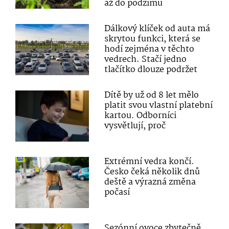
až do podzimu
Dálkový klíček od auta má
skrytou funkci, která se
hodí zejména v těchto
vedrech. Stačí jedno
tlačítko dlouze podržet
Dítě by už od 8 let mělo
platit svou vlastní platební
kartou. Odborníci
vysvětlují, proč
Extrémní vedra končí.
Česko čeká několik dnů
deště a výrazná změna
počasí
Sezónní ovoce zbytečně