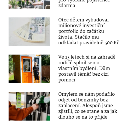
pro vybrané pojištěnce
zdarma
Otec dětem vybudoval
milionové investiční
portfolio do začátku
života. Stačilo mu
odkládat pravidelně 500 Kč
Ve 13 letech si na zahradě
rodičů splnil sen o
vlastním bydlení. Dům
postavil téměř bez cizí
pomoci
Omylem se nám podařilo
odjet od benzinky bez
zaplacení. Alespoň jsme
zjistili, co se stane a za jak
dlouho se na to přijde