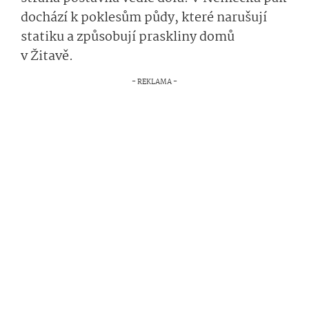
dochází k poklesům půdy, které narušují
statiku a způsobují praskliny domů
v Žitavě.