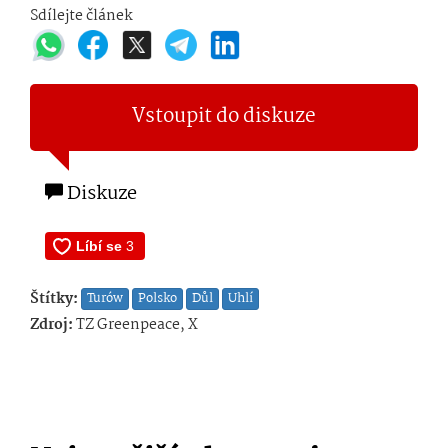
Sdílejte článek
Vstoupit do diskuze
Diskuze
Štítky:
Turów
Polsko
Důl
Uhlí
Zdroj:
TZ Greenpeace, X