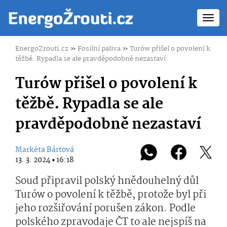
Toggl
navig
EnergoZrouti.cz
»
Fosilní paliva
»
Turów přišel o povolení k
těžbě. Rypadla se ale pravděpodobně nezastaví
Turów přišel o povolení k
těžbě. Rypadla se ale
pravděpodobně nezastaví
Markéta Bártová
13. 3. 2024 ▪ 16:18
Soud připravil polský hnědouhelný důl
Turów o povolení k těžbě, protože byl při
jeho rozšiřování porušen zákon. Podle
polského zpravodaje ČT to ale nejspíš na