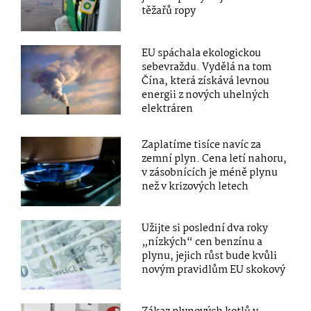
těžařů ropy
EU spáchala ekologickou
sebevraždu. Vydělá na tom
Čína, která získává levnou
energii z nových uhelných
elektráren
Zaplatíme tisíce navíc za
zemní plyn. Cena letí nahoru,
v zásobnících je méně plynu
než v krizových letech
Užijte si poslední dva roky
„nízkých“ cen benzínu a
plynu, jejich růst bude kvůli
novým pravidlům EU skokový