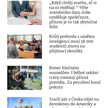
„Když chtějí svatbu, ať si
na ni vydělají.“ Výše
svatebního daru stále
rozděluje společnost,
přitom je to tak zbytečné
řešit
Kvůli podvodu s umělou
inteligencí musí 58 000
studentů znovu na
přijímací zkoušky
Konec hlučným
sousedům: I běžné sekání
trávy omezují přísná
pravidla. Za porušení hrozí
pokuta
Starší pár z Česka odjel na
dovolenou do Ameriky a