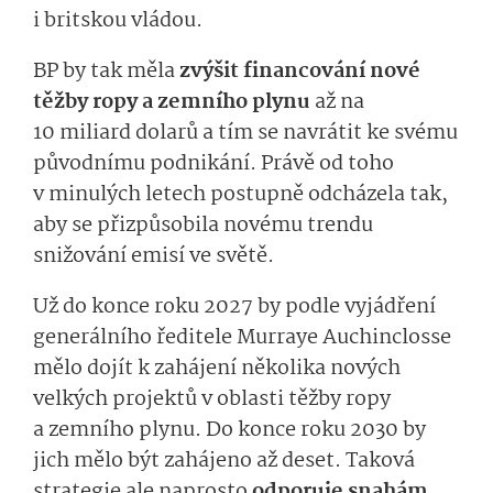
i britskou vládou.
BP by tak měla
zvýšit financování nové
těžby ropy a zemního plynu
až na
10 miliard dolarů a tím se navrátit ke svému
původnímu podnikání. Právě od toho
v minulých letech postupně odcházela tak,
aby se přizpůsobila novému trendu
snižování emisí ve světě.
Už do konce roku 2027 by podle vyjádření
generálního ředitele Murraye Auchinclosse
mělo dojít k zahájení několika nových
velkých projektů v oblasti těžby ropy
a zemního plynu. Do konce roku 2030 by
jich mělo být zahájeno až deset. Taková
strategie ale naprosto
odporuje snahám