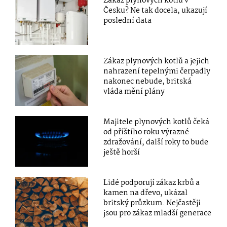
Zákaz plynových kotlů v
Česku? Ne tak docela, ukazují
poslední data
Zákaz plynových kotlů a jejich
nahrazení tepelnými čerpadly
nakonec nebude, britská
vláda mění plány
Majitele plynových kotlů čeká
od příštího roku výrazné
zdražování, další roky to bude
ještě horší
Lidé podporují zákaz krbů a
kamen na dřevo, ukázal
britský průzkum. Nejčastěji
jsou pro zákaz mladší generace