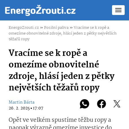
Toggl
navig
EnergoZrouti.cz
»
Fosilní paliva
»
Vracíme se k ropě a
omezíme obnovitelné zdroje, hlásí jeden z pětky největších
těžařů ropy
Vracíme se k ropě a
omezíme obnovitelné
zdroje, hlásí jeden z pětky
největších těžařů ropy
Martin Bárta
26. 2. 2025 ▪ 17:07
Opět ve velkém spustíme těžbu ropy a
naopak výrazně omezíme investice do