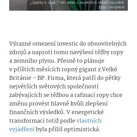
„Zpátky k ropě,“ velí jeden z největších těžařů na světě.
Foto
: Unsplash
Výrazné omezení investic do obnovitelných
zdrojů a naproti tomu navýšení těžby ropy
a zemního plynu. Přesně to plánuje
v příštích měsících ropný gigant z Velké
Británie – BP. Firma, která patří do pětky
největších světových společností
zabývajících se těžbou a rafinací ropy chce
změnu provést hlavně kvůli zlepšení
finančních výsledků. V energetické
transformaci totiž podle
vlastních
vyjádření
byla příliš optimistická.