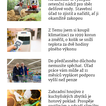
retenční nádrž pro sběr
dešťové vody. Stavební
úřad to zjistil a nařídil, ať ji
okamžitě zakopou
Z Temu jsem si koupil
klimatizaci za 1999 korun
a změřil, o kolik se sníží
teplota za dvě hodiny
plného výkonu
Do předčasného důchodu
nemusíte spěchat. Úřad
práce vám může až 11
měsíců vyplácet podporu
vyšší než penze
Zahradní hnojivo z
kuchyňských zbytků je
hotový poklad: Prospěje