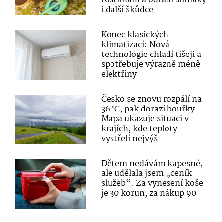
rostlinám a odradí slimáky
i další škůdce
Konec klasických
klimatizací: Nová
technologie chladí tišeji a
spotřebuje výrazně méně
elektřiny
Česko se znovu rozpálí na
36 °C, pak dorazí bouřky.
Mapa ukazuje situaci v
krajích, kde teploty
vystřelí nejvýš
Dětem nedávám kapesné,
ale udělala jsem „ceník
služeb“. Za vynesení koše
je 30 korun, za nákup 90