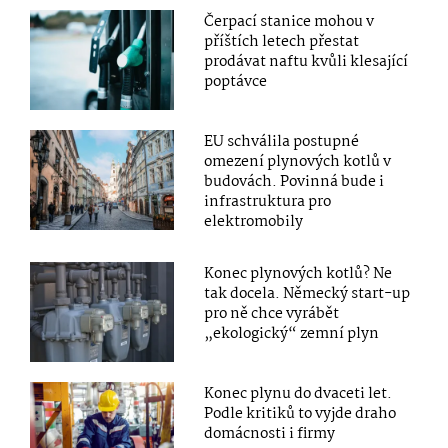
Čerpací stanice mohou v
příštích letech přestat
prodávat naftu kvůli klesající
poptávce
EU schválila postupné
omezení plynových kotlů v
budovách. Povinná bude i
infrastruktura pro
elektromobily
Konec plynových kotlů? Ne
tak docela. Německý start-up
pro ně chce vyrábět
„ekologický“ zemní plyn
Konec plynu do dvaceti let.
Podle kritiků to vyjde draho
domácnosti i firmy