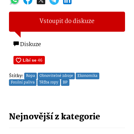
Vstoupit do diskuze
Diskuze
Štítky:
Ropa
Obnovitelné zdroje
Ekonomika
Fosilní paliva
Těžba ropy
BP
Nejnovější z kategorie