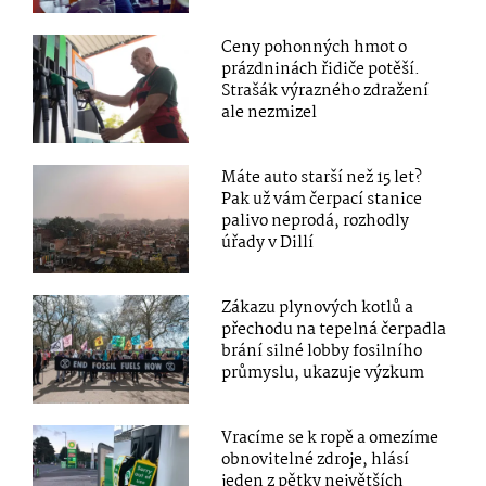
Ceny pohonných hmot o
prázdninách řidiče potěší.
Strašák výrazného zdražení
ale nezmizel
Máte auto starší než 15 let?
Pak už vám čerpací stanice
palivo neprodá, rozhodly
úřady v Dillí
Zákazu plynových kotlů a
přechodu na tepelná čerpadla
brání silné lobby fosilního
průmyslu, ukazuje výzkum
Vracíme se k ropě a omezíme
obnovitelné zdroje, hlásí
jeden z pětky největších