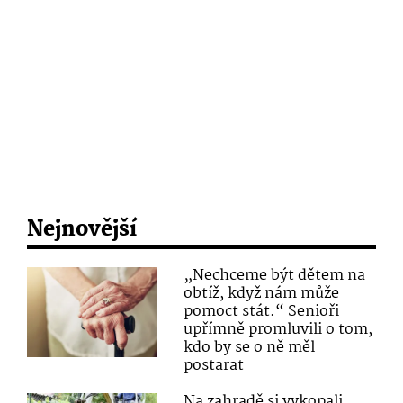
Nejnovější
„Nechceme být dětem na
obtíž, když nám může
pomoct stát.“ Senioři
upřímně promluvili o tom,
kdo by se o ně měl
postarat
Na zahradě si vykopali