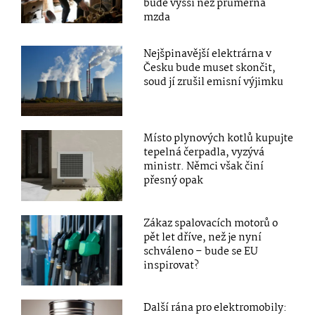
bude vyšší než průměrná
mzda
Nejšpinavější elektrárna v
Česku bude muset skončit,
soud jí zrušil emisní výjimku
Místo plynových kotlů kupujte
tepelná čerpadla, vyzývá
ministr. Němci však činí
přesný opak
Zákaz spalovacích motorů o
pět let dříve, než je nyní
schváleno – bude se EU
inspirovat?
Další rána pro elektromobily: