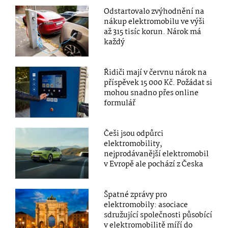
Odstartovalo zvýhodnění na
nákup elektromobilu ve výši
až 315 tisíc korun. Nárok má
každý
Řidiči mají v červnu nárok na
příspěvek 15 000 Kč. Požádat si
mohou snadno přes online
formulář
Češi jsou odpůrci
elektromobility,
nejprodávanější elektromobil
v Evropě ale pochází z Česka
Špatné zprávy pro
elektromobily: asociace
sdružující společnosti působící
v elektromobilitě míří do