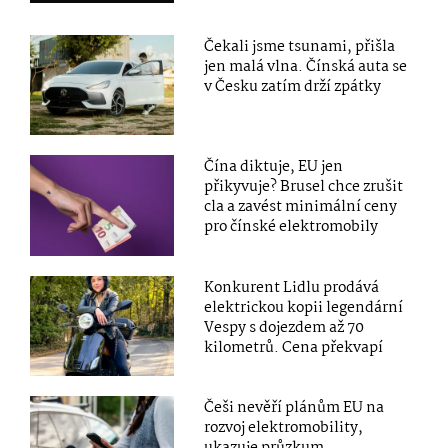
Čekali jsme tsunami, přišla
jen malá vlna. Čínská auta se
v Česku zatím drží zpátky
Čína diktuje, EU jen
přikyvuje? Brusel chce zrušit
cla a zavést minimální ceny
pro čínské elektromobily
Konkurent Lidlu prodává
elektrickou kopii legendární
Vespy s dojezdem až 70
kilometrů. Cena překvapí
Češi nevěří plánům EU na
rozvoj elektromobility,
ukazuje průzkum