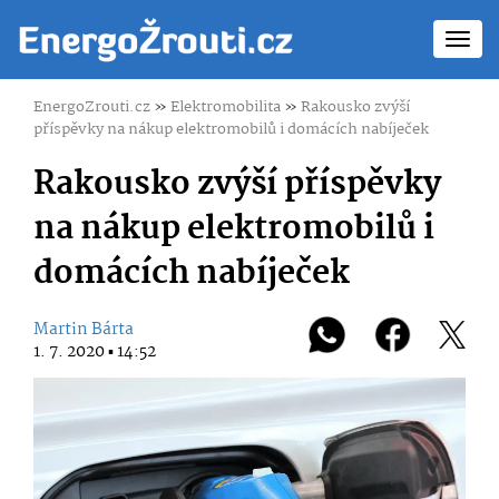
Toggl
navig
EnergoZrouti.cz
»
Elektromobilita
»
Rakousko zvýší
příspěvky na nákup elektromobilů i domácích nabíječek
Rakousko zvýší příspěvky
na nákup elektromobilů i
domácích nabíječek
Martin Bárta
1. 7. 2020 ▪ 14:52