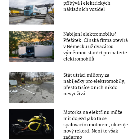
přibývá i elektrických
nákladních vozidel
Nabíjení elektromobilu?
Přežitek. Čínská firma otevírá
v Německu už dvacátou
výměnnou stanici pro baterie
elektromobilů
Stát utrácí miliony za
nabíječky pro elektromobily,
přesto tisíce z nich nikdo
nevyužívá
Motorka na elektřinu může
mít dojezd jako ta se
spalovacím motorem, ukazuje
nový rekord. Není to však
zadarmo