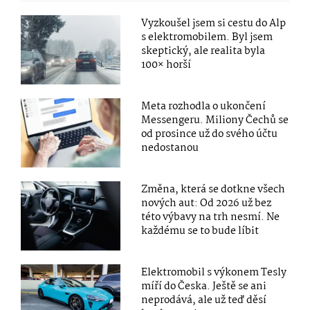
Vyzkoušel jsem si cestu do Alp
s elektromobilem. Byl jsem
skeptický, ale realita byla
100× horší
Meta rozhodla o ukončení
Messengeru. Miliony Čechů se
od prosince už do svého účtu
nedostanou
Změna, která se dotkne všech
nových aut: Od 2026 už bez
této výbavy na trh nesmí. Ne
každému se to bude líbit
Elektromobil s výkonem Tesly
míří do Česka. Ještě se ani
neprodává, ale už teď děsí