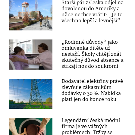
Starší pár z Česka odjel na
dovolenou do Ameriky a
už se nechce vrátit: „Je to
všechno lepší a levnější“
„Rodinné důvody“ jako
omluvenka dítěte už
nestačí. Školy chtějí znát
skutečný důvod absence a
strkají nos do soukromí
Dodavatel elektřiny právě
zlevňuje zákazníkům
dodávky o 30 %. Nabídka
platí jen do konce roku
Legendární česká módní
firma je ve vážných
problémech. Tržby se