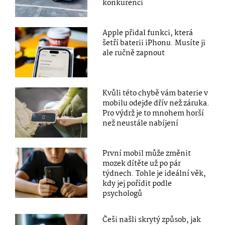
konkurenci
Apple přidal funkci, která
šetří baterii iPhonu. Musíte ji
ale ručně zapnout
Kvůli této chybě vám baterie v
mobilu odejde dřív než záruka.
Pro výdrž je to mnohem horší
než neustále nabíjení
První mobil může změnit
mozek dítěte už po pár
týdnech. Tohle je ideální věk,
kdy jej pořídit podle
psychologů
Češi našli skrytý způsob, jak