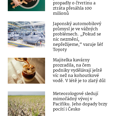
propadly o čtvrtinu a
ztráta přesáhla 100
milionů
Japonský automobilový
průmysl je ve vážných
problémech. „Pokud se
nic nezmění,
nepřežijeme,“ varuje šéf
Toyoty
Majitelka kavárny
prozradila, na čem
podniky vydělávají ještě
víc než na kohoutkové
vodě. V létě je to zlatý důl
Meteorologové sledují
mimořádný vývoj v
Pacifiku. Jeho dopady brzy
pocítí i Česko