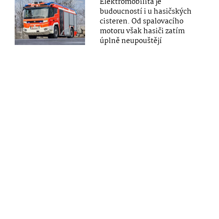
Elektromobilita je
budoucností i u hasičských
cisteren. Od spalovacího
motoru však hasiči zatím
úplně neupouštějí