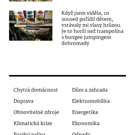
Když jsem viděla, co
soused pořídil dětem,
vstávaly mi vlasy hrůzou.
Je to horší než trampolína
s bungee jumpingem
dohromady
Chytrá domácnost
Dům a zahrada
Doprava
Elektromobilita
Obnovitelné zdroje
Energetika
Klimatická krize
Ekonomika
Fosilní paliva
Odpady