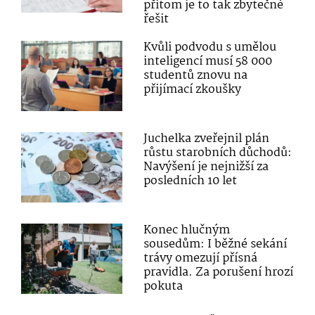
přitom je to tak zbytečné
řešit
Kvůli podvodu s umělou
inteligencí musí 58 000
studentů znovu na
přijímací zkoušky
Juchelka zveřejnil plán
růstu starobních důchodů:
Navýšení je nejnižší za
posledních 10 let
Konec hlučným
sousedům: I běžné sekání
trávy omezují přísná
pravidla. Za porušení hrozí
pokuta