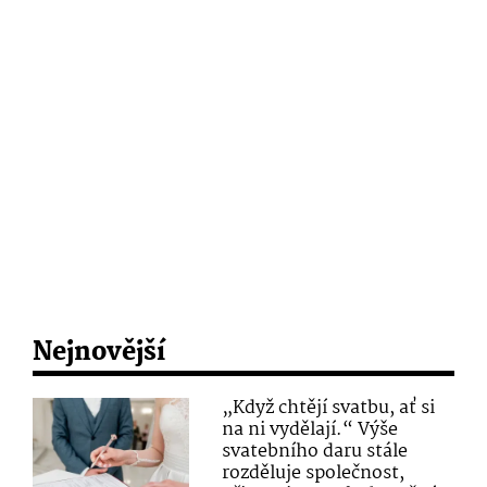
Nejnovější
„Když chtějí svatbu, ať si
na ni vydělají.“ Výše
svatebního daru stále
rozděluje společnost,