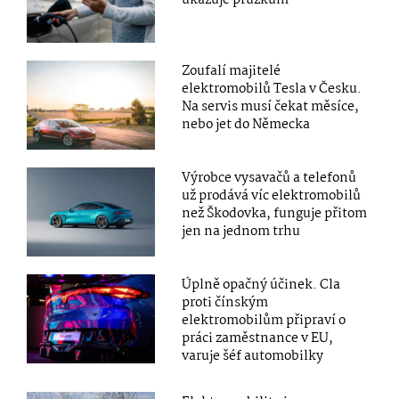
Zoufalí majitelé
elektromobilů Tesla v Česku.
Na servis musí čekat měsíce,
nebo jet do Německa
Výrobce vysavačů a telefonů
už prodává víc elektromobilů
než Škodovka, funguje přitom
jen na jednom trhu
Úplně opačný účinek. Cla
proti čínským
elektromobilům připraví o
práci zaměstnance v EU,
varuje šéf automobilky