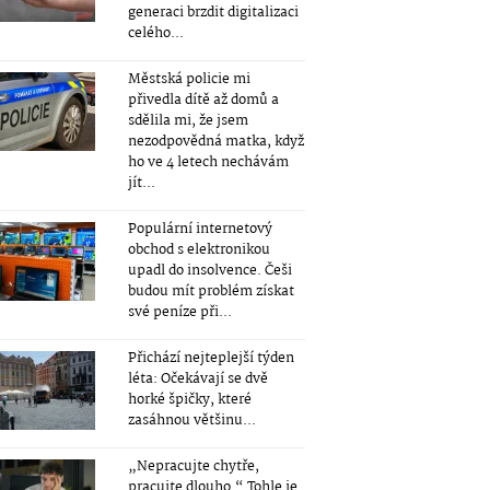
generaci brzdit digitalizaci
celého...
Městská policie mi
přivedla dítě až domů a
sdělila mi, že jsem
nezodpovědná matka, když
ho ve 4 letech nechávám
jít...
Populární internetový
obchod s elektronikou
upadl do insolvence. Češi
budou mít problém získat
své peníze při...
Přichází nejteplejší týden
léta: Očekávají se dvě
horké špičky, které
zasáhnou většinu...
„Nepracujte chytře,
pracujte dlouho.“ Tohle je