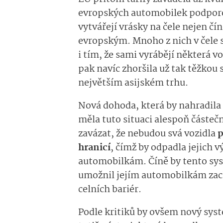
evropských automobilek podporov
vytvářejí vrásky na čele nejen 
evropským. Mnoho z nich v čele 
i tím, že sami vyrábějí některá vo
pak navíc zhoršila už tak těžkou
největším asijském trhu.
Nová dohoda, která by nahradila
měla tuto situaci alespoň částečn
zavázat, že nebudou svá vozidla
p
hranicí
, čímž by odpadla jejich
automobilkám. Číně by tento sys
umožnil jejím automobilkám zach
celních bariér.
Podle kritiků by ovšem nový syst