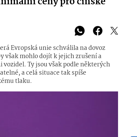
minimální ceny pro čínské
která Evropská unie schválila na dovoz
y však mohlo dojít k jejich zrušení a
vozidel. Ty jsou však podle některých
telné, a celá situace tak spíše
kému tlaku.