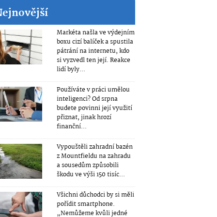
Nejnovější
Markéta našla ve výdejním
boxu cizí balíček a spustila
pátrání na internetu, kdo
si vyzvedl ten její. Reakce
lidí byly...
Používáte v práci umělou
inteligenci? Od srpna
budete povinni její využití
přiznat, jinak hrozí
finanční...
Vypouštěli zahradní bazén
z Mountfieldu na zahradu
a sousedům způsobili
škodu ve výši 150 tisíc...
Všichni důchodci by si měli
pořídit smartphone.
„Nemůžeme kvůli jedné