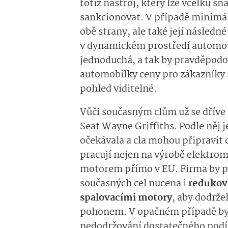
totiž nástroj, který lze vcelku s
sankcionovat. V případě minimál
obě strany, ale také její následn
v dynamickém prostředí automo
jednoduchá, a tak by pravděpodo
automobilky ceny pro zákazníky s
pohled viditelné.
Vůči současným clům už se dříve 
Seat Wayne Griffiths. Podle něj j
očekávala a cla mohou připravit 
pracují nejen na výrobě elektrom
motorem přímo v EU. Firma by po
současných cel nucena i
redukova
spalovacími motory
, aby dodrže
pohonem. V opačném případě by t
nedodržování dostatečného podíl