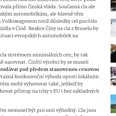
ala přímo čínská vláda. Současná cla ale
čínským automobilkám, ale hlavně těm
s Volkswagenem totiž důsledky cel pocítilo
zidla v Číně. Reakce Číny na cla z Bruselu by
 situaci evropských automobilek na
 cla systémem minimálních cen, by tak
ě narovnat. Čínští výrobci by se museli
rodávat pod předem stanovenou cenovou
 výrazná konkurenční výhoda oproti lokálním
tém mohl vyhovovat také, jelikož by
ovat přístup na trhy v EU i bez nákladných
ém nemusel být pro unii výhodný. Cla jsou