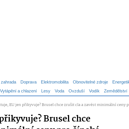
 zahrada
Doprava
Elektromobilita
Obnovitelné zdroje
Energeti
Vytápění a chlazení
Lesy
Voda
Ovzduší
Vodík
Zemědělství
tuje, EU jen přikyvuje? Brusel chce zrušit cla a zavést minimální ceny 
 přikyvuje? Brusel chce