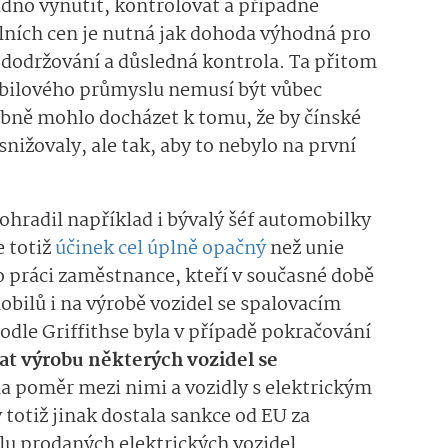
nadno vynutit, kontrolovat a případně
ních cen je nutná jak dohoda výhodná pro
é dodržování a důsledná kontrola. Ta přitom
bilového průmyslu nemusí být vůbec
bně mohlo docházet k tomu, že by čínské
nižovaly, ale tak, aby to nebylo na první
ohradil například i bývalý šéf automobilky
e totiž
účinek cel úplně opačný
než unie
o práci zaměstnance, kteří v současné době
obilů i na výrobě vozidel se spalovacím
dle Griffithse byla v případě pokračování
t výrobu některých vozidel se
la poměr mezi nimi a vozidly s elektrickým
otiž jinak dostala sankce od EU za
u prodaných elektrických vozidel.