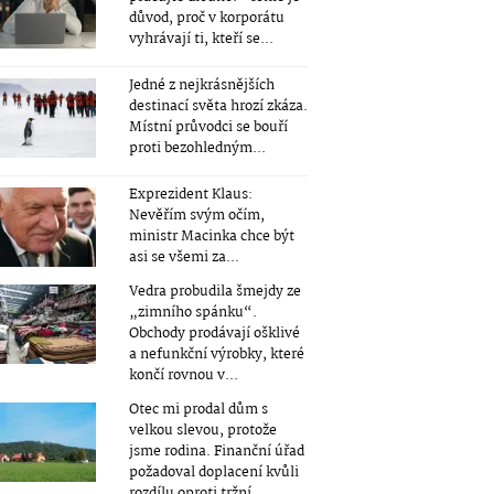
důvod, proč v korporátu
vyhrávají ti, kteří se...
Jedné z nejkrásnějších
destinací světa hrozí zkáza.
Místní průvodci se bouří
proti bezohledným...
Exprezident Klaus:
Nevěřím svým očím,
ministr Macinka chce být
asi se všemi za...
Vedra probudila šmejdy ze
„zimního spánku“.
Obchody prodávají ošklivé
a nefunkční výrobky, které
končí rovnou v...
Otec mi prodal dům s
velkou slevou, protože
jsme rodina. Finanční úřad
požadoval doplacení kvůli
rozdílu oproti tržní...