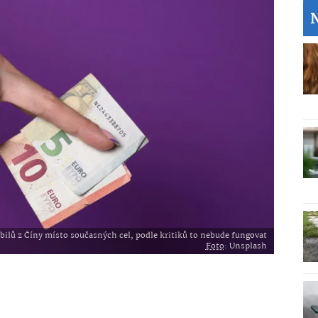
lů z Číny místo současných cel, podle kritiků to nebude fungovat
Foto
: Unsplash