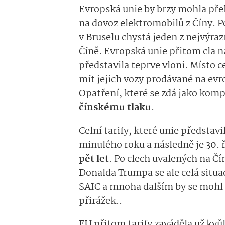
Evropská unie by brzy mohla přeho
na dovoz elektromobilů z Číny. P
v Bruselu chystá jeden z nejvýraz
Číně. Evropská unie přitom cla 
představila teprve vloni. Místo c
mít jejich vozy prodávané na ev
Opatření, které se zdá jako komp
čínskému tlaku
.
Celní tarify, které unie představi
minulého roku a následně je 30. 
pět let
. Po clech uvalených na Č
Donalda Trumpa se ale celá situ
SAIC a mnoha dalším by se mohl e
přirážek..
EU přitom tarify zaváděla už kv