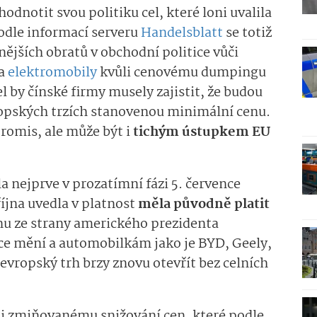
dnotit svou politiku cel, které loni uvalila
odle informací serveru
Handelsblatt
se totiž
nějších obratů v obchodní politice vůči
na
elektromobily
kvůli cenovému dumpingu
el by čínské firmy musely zajistit, že budou
ropských trzích stanovenou minimální cenu.
romis, ale může být i
tichým ústupkem EU
la nejprve v prozatímní fázi 5. července
října uvedla v platnost
měla původně platit
ínu ze strany amerického prezidenta
ace mění a automobilkám jako je BYD, Geely,
vropský trh brzy znovu otevřít bez celních
ůli zmiňovanému snižování cen, které podle