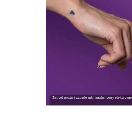
Brusel možná zavede minimální ceny elektromobi