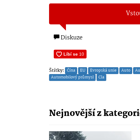
Vsto
Diskuze
Štítky:
Čína
EU
Evropská unie
Auto
Au
Automobilový průmysl
Cla
Nejnovější z kategor