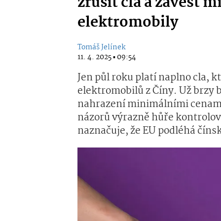
zrušit cla a zavést 
elektromobily
Tomáš Jelínek
11. 4. 2025 ▪ 09:54
Jen půl roku platí naplno cla, 
elektromobilů z Číny. Už brzy b
nahrazení minimálními cenami 
názorů výrazně hůře kontrolova
naznačuje, že EU podléhá číns