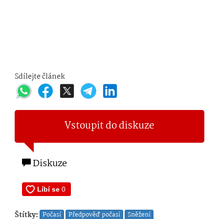
Sdílejte článek
Vstoupit do diskuze
Diskuze
Štítky:
Počasí
Předpověď počasí
Sněžení