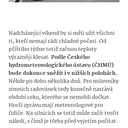
Nadcházející víkend by si měli užít všichni
ti, kteří nemají rádi chladné počasí. Od
příštího týdne totiž začnou teploty
výrazněji klesat.
Podle Českého
hydrometeorolo­gického ústavu (ČHMÚ)
bude dokonce sněžit i v nižších polohách.
Někde po dobu
několika dnů. Pro milovníky
zimních radovánek tedy konečně nastává
období roku, kterého se nemohli dočkat.
Horší zprávu mají meteorologové pro
řidiče. Na silnicích se totiž může začít tvořit
náledí, s čímž je třeba před vyjetím počítat.