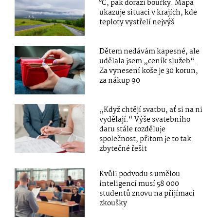
°C, pak dorazí bouřky. Mapa
ukazuje situaci v krajích, kde
teploty vystřelí nejvýš
Dětem nedávám kapesné, ale
udělala jsem „ceník služeb“.
Za vynesení koše je 30 korun,
za nákup 90
„Když chtějí svatbu, ať si na ni
vydělají.“ Výše svatebního
daru stále rozděluje
společnost, přitom je to tak
zbytečné řešit
Kvůli podvodu s umělou
inteligencí musí 58 000
studentů znovu na přijímací
zkoušky