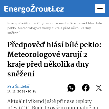
Toggl
navig
EnergoZrouti.cz
»
Chytrá domácnost
»
Předpověď hlásí bílé
peklo: Meteorologové varují 2 kraje před několika dny
sněžení
Předpověď hlásí bílé peklo:
Meteorologové varují 2
kraje před několika dny
sněžení
Petr Šindelář
15. 11. 2025 ▪ 10:38
Aktuální víkend ještě přinese teploty
přes 10 °C. Bude to ovšem minimálně na