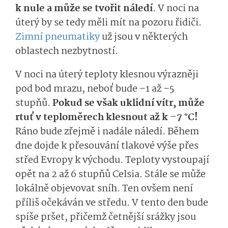
k nule a může se tvořit náledí
. V noci na
úterý by se tedy měli mít na pozoru řidiči.
Zimní pneumatiky
už jsou v některých
oblastech nezbytností.
V noci na úterý teploty klesnou výrazněji
pod bod mrazu, neboť bude –1 až –5
stupňů.
Pokud se však uklidní vítr, může
rtuť v teploměrech klesnout až k –7 °C!
Ráno bude zřejmě i nadále náledí. Během
dne dojde k přesouvání tlakové výše přes
střed Evropy k východu. Teploty vystoupají
opět na 2 až 6 stupňů Celsia. Stále se může
lokálně objevovat sníh. Ten ovšem není
příliš očekáván ve středu. V tento den bude
spíše pršet, přičemž četnější srážky jsou