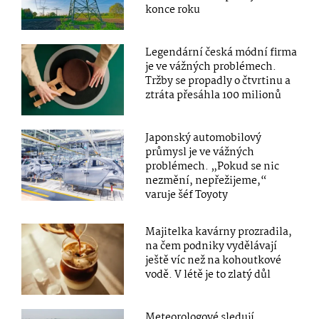
konce roku
Legendární česká módní firma
je ve vážných problémech.
Tržby se propadly o čtvrtinu a
ztráta přesáhla 100 milionů
Japonský automobilový
průmysl je ve vážných
problémech. „Pokud se nic
nezmění, nepřežijeme,“
varuje šéf Toyoty
Majitelka kavárny prozradila,
na čem podniky vydělávají
ještě víc než na kohoutkové
vodě. V létě je to zlatý důl
Meteorologové sledují