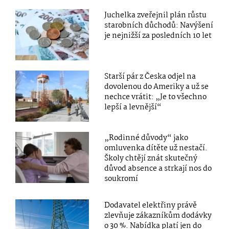
Juchelka zveřejnil plán růstu
starobních důchodů: Navýšení
je nejnižší za posledních 10 let
Starší pár z Česka odjel na
dovolenou do Ameriky a už se
nechce vrátit: „Je to všechno
lepší a levnější“
„Rodinné důvody“ jako
omluvenka dítěte už nestačí.
Školy chtějí znát skutečný
důvod absence a strkají nos do
soukromí
Dodavatel elektřiny právě
zlevňuje zákazníkům dodávky
o 30 %. Nabídka platí jen do