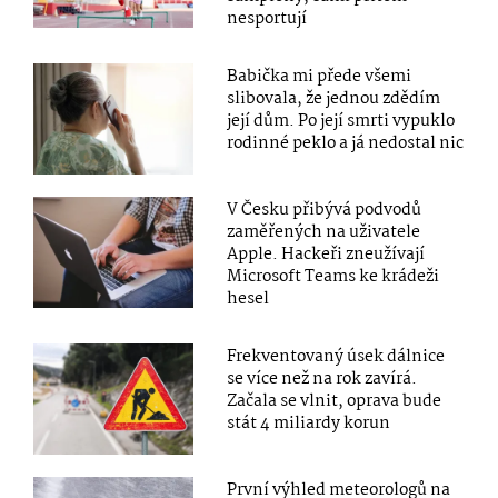
nesportují
Babička mi přede všemi
slibovala, že jednou zdědím
její dům. Po její smrti vypuklo
rodinné peklo a já nedostal nic
V Česku přibývá podvodů
zaměřených na uživatele
Apple. Hackeři zneužívají
Microsoft Teams ke krádeži
hesel
Frekventovaný úsek dálnice
se více než na rok zavírá.
Začala se vlnit, oprava bude
stát 4 miliardy korun
První výhled meteorologů na