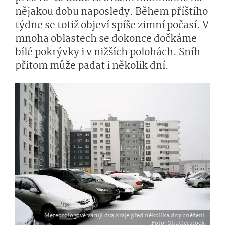
nějakou dobu naposledy. Během příštího
týdne se totiž objeví spíše zimní počasí. V
mnoha oblastech se dokonce dočkáme
bílé pokrývky i v nižších polohách. Sníh
přitom může padat i několik dní.
Meteorologové varují dva kraje před několika dny sněžení
Foto
: Shutterstock