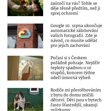
zaútočí na vás? Tohle se
děje těsně předtím, než ji
sprej ochromí
Google 10. srpna ukončuje
automatické zálohování
vašich fotografií. Zde je
návod, co musíte udělat
pro jejich zachování
Počasí si s Českem
pořádně pohraje. Nejdřív
teploty spadnou o 10
stupňů, koncem týdne
udeří úmorná výheň
Rodiče mi přestěhováním
z bytu do domu zničili
dětství. Děti jsou v bytech
často šťastnější, ukazují
průzkumy