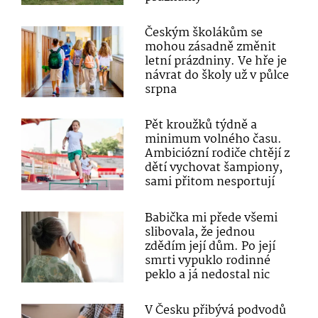
Českým školákům se
mohou zásadně změnit
letní prázdniny. Ve hře je
návrat do školy už v půlce
srpna
Pět kroužků týdně a
minimum volného času.
Ambiciózní rodiče chtějí z
dětí vychovat šampiony,
sami přitom nesportují
Babička mi přede všemi
slibovala, že jednou
zdědím její dům. Po její
smrti vypuklo rodinné
peklo a já nedostal nic
V Česku přibývá podvodů