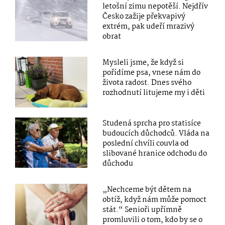
letošní zimu nepotěší. Nejdřív
Česko zažije překvapivý
extrém, pak udeří mrazivý
obrat
Mysleli jsme, že když si
pořídíme psa, vnese nám do
života radost. Dnes svého
rozhodnutí litujeme my i děti
Studená sprcha pro statisíce
budoucích důchodců. Vláda na
poslední chvíli couvla od
slibované hranice odchodu do
důchodu
„Nechceme být dětem na
obtíž, když nám může pomoct
stát.“ Senioři upřímně
promluvili o tom, kdo by se o