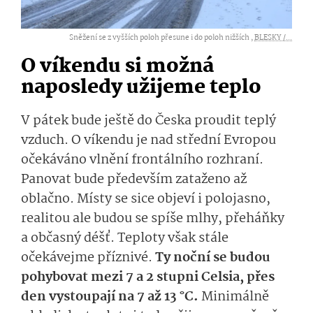
Sněžení se z vyšších poloh přesune i do poloh nižších ,
BLESKY /...
O víkendu si možná
naposledy užijeme teplo
V pátek bude ještě do Česka proudit teplý
vzduch. O víkendu je nad střední Evropou
očekáváno vlnění frontálního rozhraní.
Panovat bude především zataženo až
oblačno. Místy se sice objeví i polojasno,
realitou ale budou se spíše mlhy, přeháňky
a občasný déšť. Teploty však stále
očekávejme příznivé.
Ty noční se budou
pohybovat mezi 7 a 2 stupni Celsia, přes
den vystoupají na 7 až 13 °C.
Minimálně