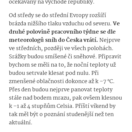
očekávány na východě republiky.
Od středy se do střední Evropy rozšíří
brázda nižšího tlaku vzduchu od severu.
Ve
druhé polovině pracovního týdne se dle
meteorologů sníh do Česka vrátí.
Nejprve
ve středních, později ve všech polohách.
Srážky budou smíšené či sněhové. Připravit
bychom se měli na to, že noční teploty už
budou setrvale klesat pod nulu. Při
zmenšené oblačnosti dokonce až k –7 °C.
Přes den budou nejprve panovat teploty
stále nad bodem mrazu, pak ovšem klesnou
k –1 až 4 stupňům Celsia. Příští víkend by
tak měl být o poznání studenější než ten
aktuální.