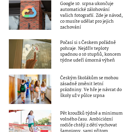
Google 10. srpna ukončuje
automatické zálohování
vašich fotografií. Zde je návod,
co musíte udělat pro jejich
zachování
Počasí si s Českem pořádně
pohraje. Nejdřív teploty
spadnou o 10 stupňů, koncem
týdne udeří úmorná výheň
Českým školákům se mohou
zásadně změnit letní
prázdniny. Ve hře je návrat do
školy už v půlce srpna
Pět kroužků týdně a minimum
volného času. Ambiciózní
rodiče chtějí z dětí vychovat
šampiony, sami přitom