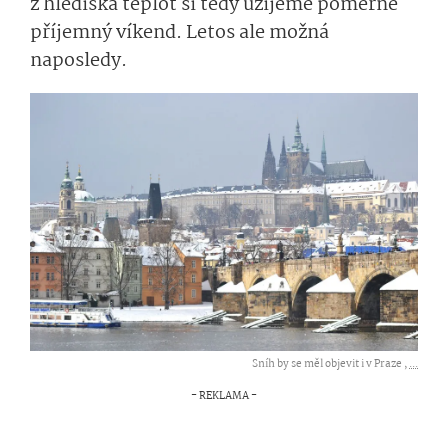
z hlediska teplot si tedy užijeme poměrně
příjemný víkend. Letos ale možná
naposledy.
Sníh by se měl objevit i v Praze ,
...