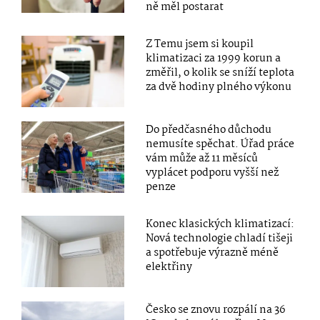
ně měl postarat
Z Temu jsem si koupil
klimatizaci za 1999 korun a
změřil, o kolik se sníží teplota
za dvě hodiny plného výkonu
Do předčasného důchodu
nemusíte spěchat. Úřad práce
vám může až 11 měsíců
vyplácet podporu vyšší než
penze
Konec klasických klimatizací:
Nová technologie chladí tišeji
a spotřebuje výrazně méně
elektřiny
Česko se znovu rozpálí na 36