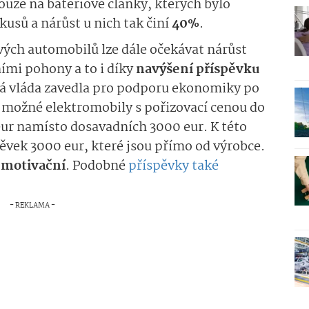
uze na bateriové články, kterých bylo
kusů a nárůst u nich tak činí
40%
.
vých automobilů lze dále očekávat nárůst
ími pohony a to i díky
navýšení příspěvku
á vláda zavedla pro podporu ekonomiky po
ak možné elektromobily s pořizovací cenou do
 eur namísto dosavadních 3000 eur. K této
spěvek 3000 eur, které jsou přímo od výrobce.
i motivační
. Podobné
příspěvky také