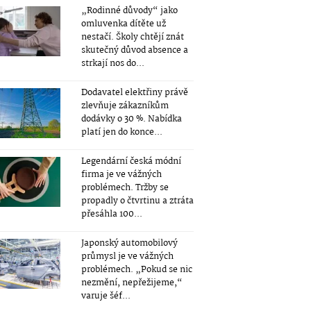
„Rodinné důvody“ jako
omluvenka dítěte už
nestačí. Školy chtějí znát
skutečný důvod absence a
strkají nos do...
Dodavatel elektřiny právě
zlevňuje zákazníkům
dodávky o 30 %. Nabídka
platí jen do konce...
Legendární česká módní
firma je ve vážných
problémech. Tržby se
propadly o čtvrtinu a ztráta
přesáhla 100...
Japonský automobilový
průmysl je ve vážných
problémech. „Pokud se nic
nezmění, nepřežijeme,“
varuje šéf...