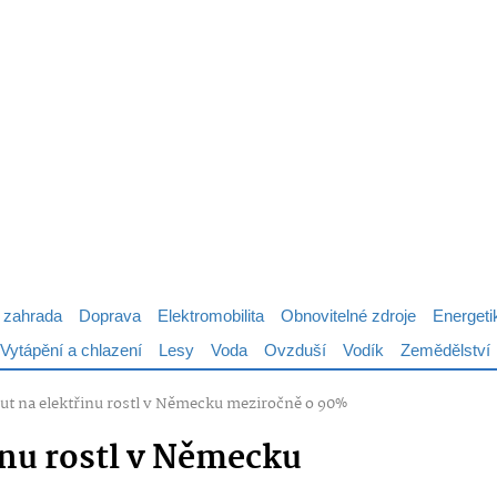
 zahrada
Doprava
Elektromobilita
Obnovitelné zdroje
Energeti
Vytápění a chlazení
Lesy
Voda
Ovzduší
Vodík
Zemědělství
aut na elektřinu rostl v Německu meziročně o 90%
inu rostl v Německu