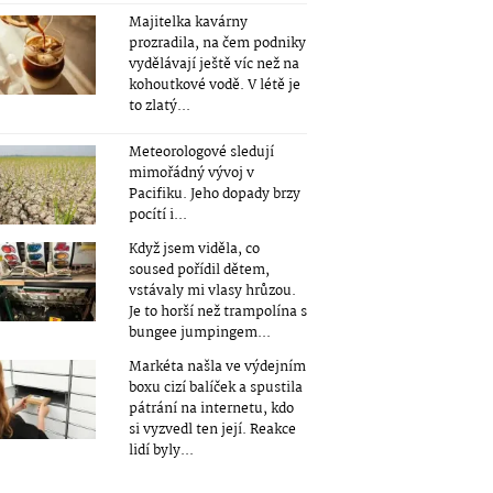
Majitelka kavárny
prozradila, na čem podniky
vydělávají ještě víc než na
kohoutkové vodě. V létě je
to zlatý...
Meteorologové sledují
mimořádný vývoj v
Pacifiku. Jeho dopady brzy
pocítí i...
Když jsem viděla, co
soused pořídil dětem,
vstávaly mi vlasy hrůzou.
Je to horší než trampolína s
bungee jumpingem...
Markéta našla ve výdejním
boxu cizí balíček a spustila
pátrání na internetu, kdo
si vyzvedl ten její. Reakce
lidí byly...