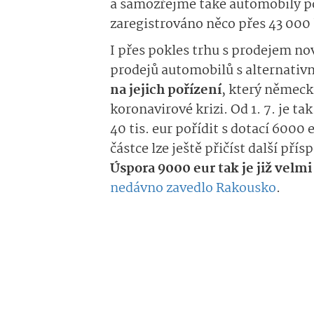
a samozřejmě také automobily po
zaregistrováno něco přes 43 000 
I přes pokles trhu s prodejem no
prodejů automobilů s alternativn
na jejich pořízení
, který německ
koronavirové krizi. Od 1. 7. je t
40 tis. eur pořídit s dotací 6000
částce lze ještě přičíst další pří
Úspora 9000 eur tak je již velm
nedávno zavedlo Rakousko
.