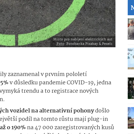
Místo pro nabíjení elektrických aut
Foto
: Fotobanka Pixabay & Pexels
ly zaznamenal v prvním pololetí
35%
v důsledku pandemie COVID-19, jedna
n vymyká trendu a to registrace nových
n.
ých vozidel na alternativní pohony
došlo
jvětší podíl na tomto růstu mají plug-in
 až o 190%
na 47 000 zaregis­trovaných kusů