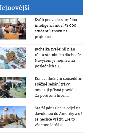
Nejnovější
Kvůli podvodu s umělou
inteligencí musí 58 000
studentů znovu na
přijímací...
Juchelka zveřejnil plán
růstu starobních důchodů:
Navýšení je nejnižší za
posledních 10...
Konec hlučným sousedům:
I běžné sekání trávy
omezují přísná pravidla.
Za porušení hrozí...
Starší pár z Česka odjel na
dovolenou do Ameriky a už
se nechce vrátit: „Je to
všechno lepší a...