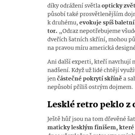
díky odrážení světla
opticky zvět
působí také prosvětlenějším do
k druhému,
evokuje spíš baletn
tor.
„Odraz nepotřebujeme všude,
dveřích šatních skřín
í
, mohou p
na pravou míru
americká design
Ani další experti, kteří navrhují 
nadšení. Když už lidé chtě
jí využ
jen
částečné pokrytí skříně
a sa
nepůsobí příliš
ostrým dojmem.
Lesklé retro peklo 
Ještě hůř jsou na tom
dřevěné
ša
maticky lesklým finišem,
které