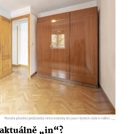
Ponuře působící pozůstatky retro estetiky let jsou v bytech stále k vidění. ,
...
u aktuálně „in“?