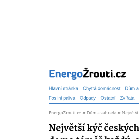
Hlavní stránka
Chytrá domácnost
Dům a
Fosilní paliva
Odpady
Ostatní
Zvířata
EnergoZrouti.cz
»
Dům a zahrada
»
Největší
Největší kýč českýc