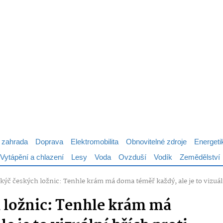
 zahrada
Doprava
Elektromobilita
Obnovitelné zdroje
Energeti
Vytápění a chlazení
Lesy
Voda
Ovzduší
Vodík
Zemědělství
 kýč českých ložnic: Tenhle krám má doma téměř každý, ale je to vizuá
h ložnic: Tenhle krám má