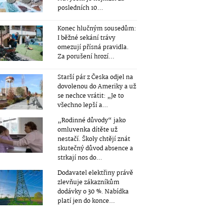
posledních 10...
Konec hlučným sousedům:
I běžné sekání trávy
omezují přísná pravidla.
Za porušení hrozí...
Starší pár z Česka odjel na
dovolenou do Ameriky a už
se nechce vrátit: „Je to
všechno lepší a...
„Rodinné důvody“ jako
omluvenka dítěte už
nestačí. Školy chtějí znát
skutečný důvod absence a
strkají nos do...
Dodavatel elektřiny právě
zlevňuje zákazníkům
dodávky o 30 %. Nabídka
platí jen do konce...