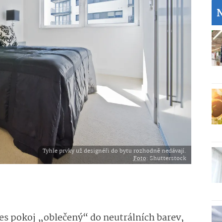
Tyhle prvky už designéři do bytu rozhodně nedávají.
Foto
: Shutterstock
es
pokoj „oblečený“ do neutrálních barev,