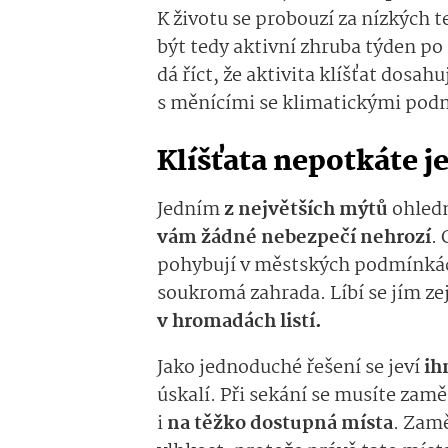
K životu se probouzí za nízkých t
být tedy aktivní zhruba týden p
dá říct, že aktivita klíšťat dosa
s měnícími se klimatickými podm
Klíšťata nepotkáte je
Jedním
z největších mýtů
ohledn
vám žádné nebezpečí nehrozí
.
pohybují v městských podmínkách
soukromá zahrada. Líbí se jím z
v hromadách listí.
Jako jednoduché řešení se jeví
ih
úskalí. Při sekání se musíte zam
i
na těžko dostupná místa
.
Zamě