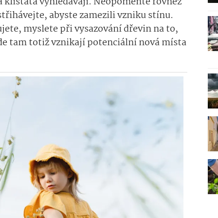
ta klíšťata vyhledávají. Neopomeňte rovněž
třihávejte, abyste zamezili vzniku stínu.
jete, myslete při vysazování dřevin na to,
de tam totiž vznikají potenciální nová místa