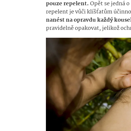
pouze repelent.
Opět se jedná o
repelent je vůči klíšťatům účinn
nanést na opravdu každý kousek
pravidelně opakovat, jelikož oc