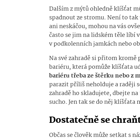
Dalším z mýtů ohledně klíšťat m
spadnout ze stromu. Není to tak 
ani neskáčou, mohou na vás ovš
často se jim na lidském těle líbí 
v podkolenních jamkách nebo ob
Na své zahradě si přitom kromě p
bariéru, která pomůže klíšťata u
bariéru třeba ze štěrku nebo z 
parazit příliš neholduje a raději
zahradě ho skladujete, dbejte na 
sucho. Jen tak se do něj klíšťata
Dostatečně se chraň
Občas se člověk může setkat s n