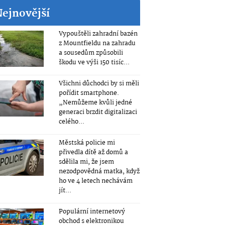
Nejnovější
Vypouštěli zahradní bazén
z Mountfieldu na zahradu
a sousedům způsobili
škodu ve výši 150 tisíc...
Všichni důchodci by si měli
pořídit smartphone.
„Nemůžeme kvůli jedné
generaci brzdit digitalizaci
celého...
Městská policie mi
přivedla dítě až domů a
sdělila mi, že jsem
nezodpovědná matka, když
ho ve 4 letech nechávám
jít...
Populární internetový
obchod s elektronikou