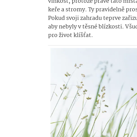
vlhkost, protože právě tato mís
keře a stromy. Ty pravidelně pros
Pokud svoji zahradu teprve zařizu
aby nebyly v těsné blízkosti. Všu
pro život klíšťat.