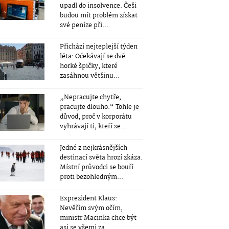
upadl do insolvence. Češi
budou mít problém získat
své peníze při...
Přichází nejteplejší týden
léta: Očekávají se dvě
horké špičky, které
zasáhnou většinu...
„Nepracujte chytře,
pracujte dlouho.“ Tohle je
důvod, proč v korporátu
vyhrávají ti, kteří se...
Jedné z nejkrásnějších
destinací světa hrozí zkáza.
Místní průvodci se bouří
proti bezohledným...
Exprezident Klaus:
Nevěřím svým očím,
ministr Macinka chce být
asi se všemi za...