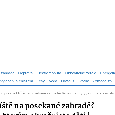
 zahrada
Doprava
Elektromobilita
Obnovitelné zdroje
Energeti
Vytápění a chlazení
Lesy
Voda
Ovzduší
Vodík
Zemědělství
ho přežije klíště na posekané zahradě? Pozor na mýty, kvůli kterým ohro
líště na posekané zahradě?