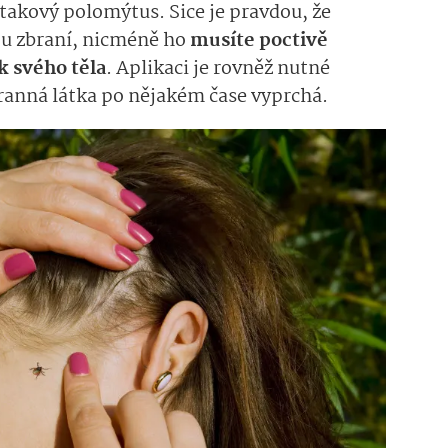
 takový polomýtus. Sice je pravdou, že
ou zbraní, nicméně ho
musíte poctivě
 svého těla
. Aplikaci je rovněž nutné
hranná látka po nějakém čase vyprchá.