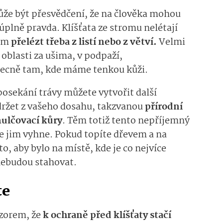
ůže být přesvědčení, že na člověka mohou
úplně pravda. Klíšťata ze stromu nelétají
em
přelézt třeba z listí nebo z větví.
Velmi
v oblasti za ušima, v podpaží,
ecně tam, kde máme tenkou kůži.
osekání trávy můžete vytvořit další
držet z vašeho dosahu, takzvanou
přírodní
mulčovací kůry
.
Těm totiž tento nepříjemný
 se jim vyhne. Pokud topíte dřevem a na
to, aby bylo na místě, kde je co nejvíce
 nebudou stahovat.
te
ázorem, že
k ochraně před klíšťaty stačí