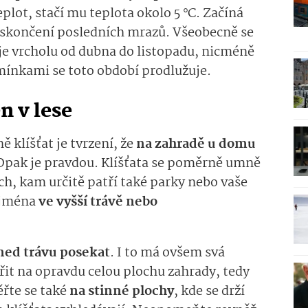
eplot, stačí mu teplota okolo 5 °C. Začíná
o skončení posledních mrazů. Všeobecně se
huje vrcholu od dubna do listopadu, nicméně
ínkami se toto období prodlužuje.
n v lese
ě klíšťat je tvrzení, že
na zahradě u domu
Opak je pravdou. Klíšťata se poměrně umně
, kam určitě patří také parky nebo vaše
ejména
ve vyšší trávě nebo
ned trávu posekat
. I to má ovšem svá
ěřit na opravdu celou plochu zahrady, tedy
řte se také
na stinné plochy
, kde se drží