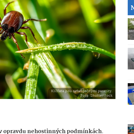
Klíšťata jsou nebezpečnými parazity.
Foto
: Shutterstock
 v opravdu nehostinných podmínkách
.