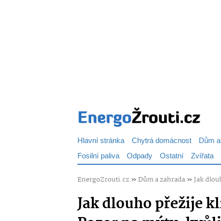
Hlavní stránka
Chytrá domácnost
Dům a
Fosilní paliva
Odpady
Ostatní
Zvířata
EnergoZrouti.cz
»
Dům a zahrada
»
Jak dlou
Jak dlouho přežije k