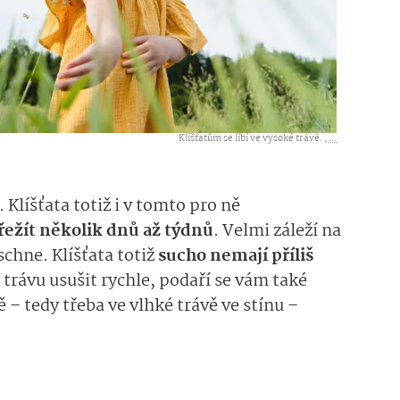
Klíšťatům se líbí ve vysoké trávě. ,
...
Klíšťata totiž i v tomto pro ně
řežít několik dnů až týdnů
.
Velmi záleží na
schne. Klíšťata totiž
sucho nemají příliš
 trávu usušit rychle, podaří se vám také
 – tedy třeba ve vlhké trávě ve stínu –