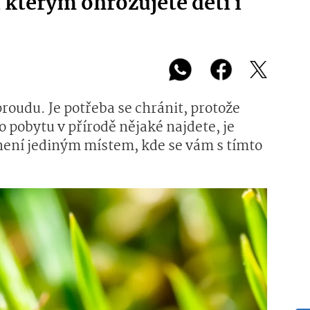
 kterým ohrožujete děti i
proudu. Je potřeba se chránit, protože
 pobytu v přírodě nějaké najdete, je
 není jediným místem, kde se vám s tímto
.