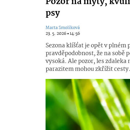
Pozor na mýty, kvůli
psy
Marta Smolíková
23. 5. 2026 ▪ 14:56
Sezona klíšťat je opět v plném 
pravděpodobnost, že na sobě po
vysoká. Ale pozor, les zdaleka
parazitem mohou zkřížit cesty