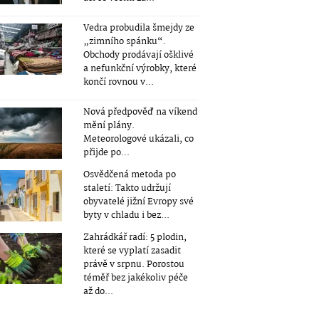
Vedra probudila šmejdy ze
„zimního spánku“.
Obchody prodávají ošklivé
a nefunkční výrobky, které
končí rovnou v...
Nová předpověď na víkend
mění plány.
Meteorologové ukázali, co
přijde po...
Osvědčená metoda po
staletí: Takto udržují
obyvatelé jižní Evropy své
byty v chladu i bez...
Zahrádkář radí: 5 plodin,
které se vyplatí zasadit
právě v srpnu. Porostou
téměř bez jakékoliv péče
až do...