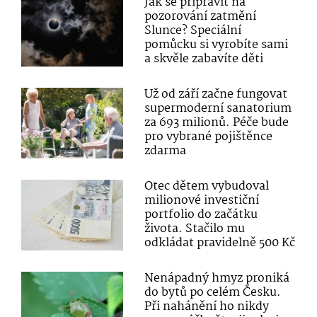
Jak se připravit na
pozorování zatmění
Slunce? Speciální
pomůcku si vyrobíte sami
a skvěle zabavíte děti
Už od září začne fungovat
supermoderní sanatorium
za 693 milionů. Péče bude
pro vybrané pojištěnce
zdarma
Otec dětem vybudoval
milionové investiční
portfolio do začátku
života. Stačilo mu
odkládat pravidelně 500 Kč
Nenápadný hmyz proniká
do bytů po celém Česku.
Při nahánění ho nikdy