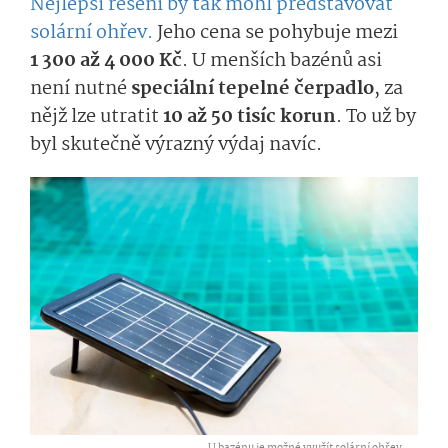
Nejlepší řešení by tak mohl představovat
solární ohřev.
Jeho cena se pohybuje mezi
1 300 až 4 000 Kč
. U menších bazénů asi
není nutné
speciální tepelné čerpadlo
, za
nějž lze utratit
10 až 50 tisíc korun
. To už by
byl skutečně výrazný výdaj navíc.