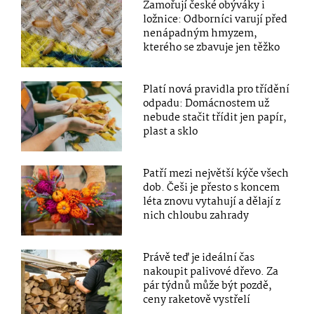
Zamořují české obýváky i
ložnice: Odborníci varují před
nenápadným hmyzem,
kterého se zbavuje jen těžko
Platí nová pravidla pro třídění
odpadu: Domácnostem už
nebude stačit třídit jen papír,
plast a sklo
Patří mezi největší kýče všech
dob. Češi je přesto s koncem
léta znovu vytahují a dělají z
nich chloubu zahrady
Právě teď je ideální čas
nakoupit palivové dřevo. Za
pár týdnů může být pozdě,
ceny raketově vystřelí