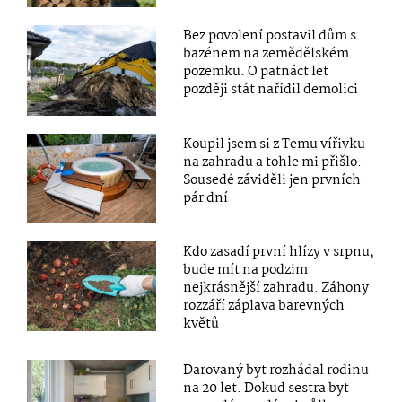
Bez povolení postavil dům s
bazénem na zemědělském
pozemku. O patnáct let
později stát nařídil demolici
Koupil jsem si z Temu vířivku
na zahradu a tohle mi přišlo.
Sousedé záviděli jen prvních
pár dní
Kdo zasadí první hlízy v srpnu,
bude mít na podzim
nejkrásnější zahradu. Záhony
rozzáří záplava barevných
květů
Darovaný byt rozhádal rodinu
na 20 let. Dokud sestra byt