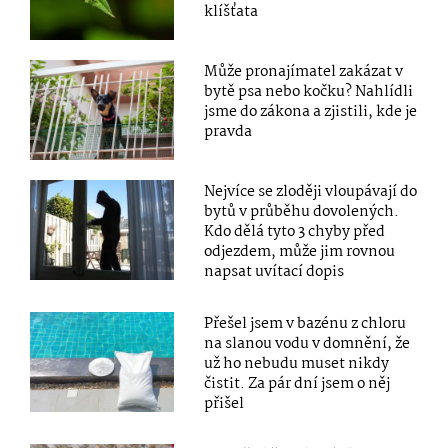
klíšťata
Může pronajímatel zakázat v
bytě psa nebo kočku? Nahlídli
jsme do zákona a zjistili, kde je
pravda
Nejvíce se zloději vloupávají do
bytů v průběhu dovolených.
Kdo dělá tyto 3 chyby před
odjezdem, může jim rovnou
napsat uvítací dopis
Přešel jsem v bazénu z chloru
na slanou vodu v domnění, že
už ho nebudu muset nikdy
čistit. Za pár dní jsem o něj
přišel