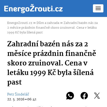
Toggl
navig
EnergoZrouti.cz
»
Dům a zahrada
»
Zahradní bazén nás za
2 měsíce prázdnin finančně skoro zruinoval. Cena v letáku
1999 Kč byla šílená past
Zahradní bazén nás za 2
měsíce prázdnin finančně
skoro zruinoval. Cena v
letáku 1999 Kč byla šílená
past
Petr Šindelář
22. 5. 2026 ▪ 06:41