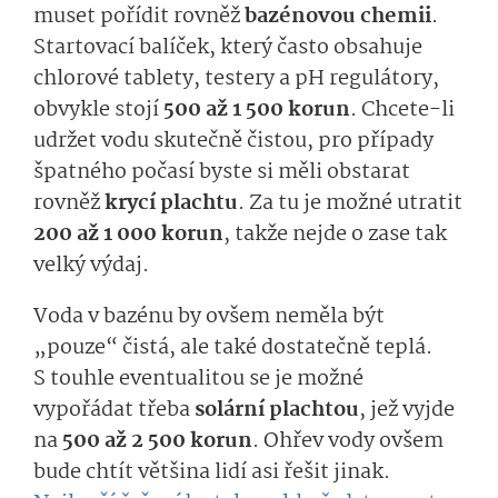
muset pořídit rovněž
bazénovou chemii
.
Startovací balíček, který často obsahuje
chlorové tablety, testery a pH regulátory
,
obvykle stojí
500 až 1 500 korun
. Chcete-li
udržet vodu skutečně čistou, pro případy
špatného počasí byste si měli obstarat
rovněž
krycí plachtu
.
Za tu je možné utratit
200 až 1 000 korun
, takže nejde o zase tak
velký výdaj.
Voda v bazénu by ovšem neměla být
„pouze“ čistá, ale také dostatečně teplá.
S touhle eventualitou se je možné
vypořádat třeba
solární plachtou
, jež vyjde
na
500 až 2 500 korun
.
Ohřev vody ovšem
bude chtít většina lidí asi řešit jinak.