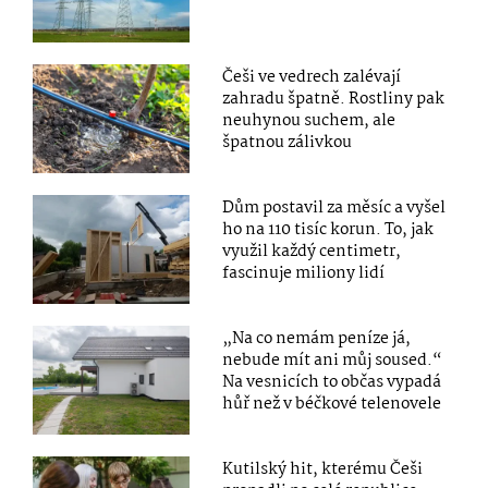
Češi ve vedrech zalévají
zahradu špatně. Rostliny pak
neuhynou suchem, ale
špatnou zálivkou
Dům postavil za měsíc a vyšel
ho na 110 tisíc korun. To, jak
využil každý centimetr,
fascinuje miliony lidí
„Na co nemám peníze já,
nebude mít ani můj soused.“
Na vesnicích to občas vypadá
hůř než v béčkové telenovele
Kutilský hit, kterému Češi