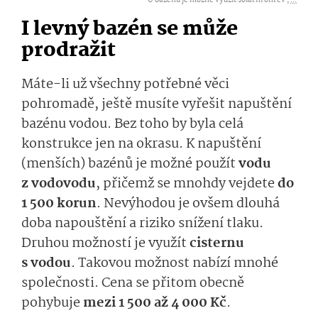
U bazénu je možné využít solární ohřev ,
...
I levný bazén se může
prodražit
Máte-li už všechny potřebné věci
pohromadě, ještě musíte vyřešit napuštění
bazénu vodou.
Bez toho by byla celá
konstrukce jen na okrasu. K napuštění
(menších) bazénů je možné použít
vodu
z vodovodu
, přičemž se mnohdy vejdete
do
1 500 korun
. Nevýhodou je ovšem dlouhá
doba napouštění a riziko snížení tlaku.
Druhou možností je využít
cisternu
s vodou
. Takovou možnost nabízí mnohé
společnosti. Cena se přitom obecně
pohybuje
mezi
1 500 až 4 000 Kč
.