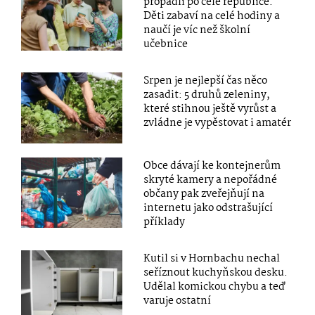
propadli po celé republice.
Děti zabaví na celé hodiny a
naučí je víc než školní
učebnice
Srpen je nejlepší čas něco
zasadit: 5 druhů zeleniny,
které stihnou ještě vyrůst a
zvládne je vypěstovat i amatér
Obce dávají ke kontejnerům
skryté kamery a nepořádné
občany pak zveřejňují na
internetu jako odstrašující
příklady
Kutil si v Hornbachu nechal
seříznout kuchyňskou desku.
Udělal komickou chybu a teď
varuje ostatní