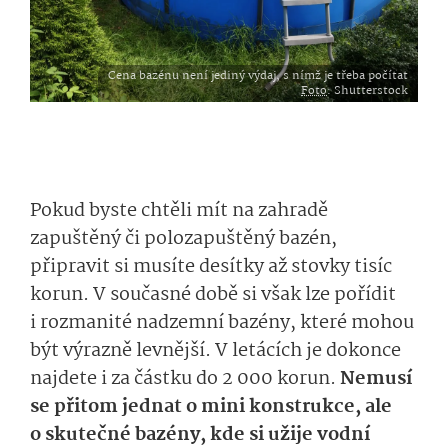
Cena bazénu není jediný výdaj, s nímž je třeba počítat
Foto
: Shutterstock
Pokud byste chtěli mít na zahradě
zapuštěný či polozapuštěný bazén,
připravit si musíte desítky až stovky tisíc
korun. V současné době si však lze pořídit
i rozmanité nadzemní bazény, které mohou
být výrazně levnější. V letácích je dokonce
najdete i za částku do 2 000 korun.
Nemusí
se přitom jednat o mini konstrukce, ale
o skutečné bazény, kde si užije vodní