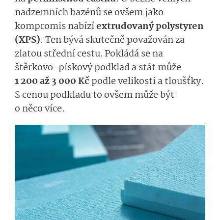
nadzemních bazénů se ovšem jako
kompromis nabízí
e
xtrudovaný polystyren
(XPS)
.
Ten bývá skutečně považován za
zlatou střední cestu.
Pokládá se na
štěrkovo-pískový podklad
a stát může
1 200 až 3 000 Kč
podle velikosti a tloušťky.
S cenou podkladu to ovšem může být
o něco více.