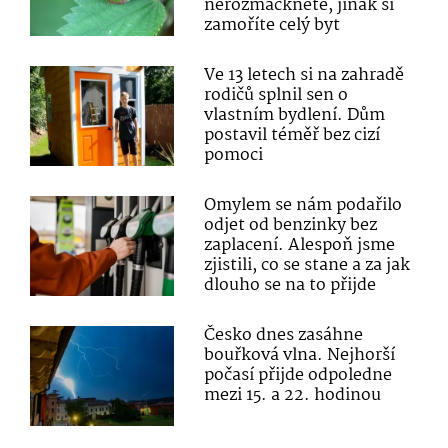
nerozmáčkněte, jinak si
zamoříte celý byt
Ve 13 letech si na zahradě
rodičů splnil sen o
vlastním bydlení. Dům
postavil téměř bez cizí
pomoci
Omylem se nám podařilo
odjet od benzinky bez
zaplacení. Alespoň jsme
zjistili, co se stane a za jak
dlouho se na to přijde
Česko dnes zasáhne
bouřková vlna. Nejhorší
počasí přijde odpoledne
mezi 15. a 22. hodinou