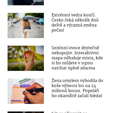
Extrémní vedra končí.
Česko čeká několik dnů
deště a výrazná změna
počasí
Sezónní ovoce zbytečně
nekupujte. Interaktivní
mapa odhaluje místa, kde
si ho můžete v srpnu
natrhat úplně zdarma
Žena omylem vyhodila do
koše výherní los na 24
milionů korun. Popeláři
ho okamžitě začali hledat