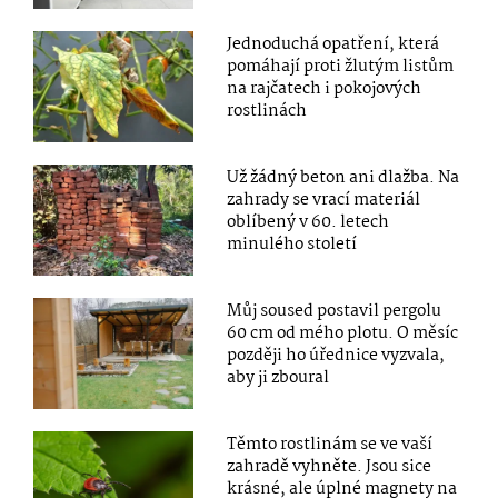
Jednoduchá opatření, která
pomáhají proti žlutým listům
na rajčatech i pokojových
rostlinách
Už žádný beton ani dlažba. Na
zahrady se vrací materiál
oblíbený v 60. letech
minulého století
Můj soused postavil pergolu
60 cm od mého plotu. O měsíc
později ho úřednice vyzvala,
aby ji zboural
Těmto rostlinám se ve vaší
zahradě vyhněte. Jsou sice
krásné, ale úplné magnety na