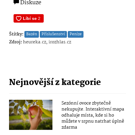
Diskuze
Štítky:
Bazén
Příslušenství
Peníze
Zdroj:
heureka.cz, irozhlas.cz
Nejnovější z kategorie
Sezónní ovoce zbytečně
nekupujte. Interaktivní mapa
odhaluje místa, kde si ho
můžete v srpnu natrhat úplně
zdarma