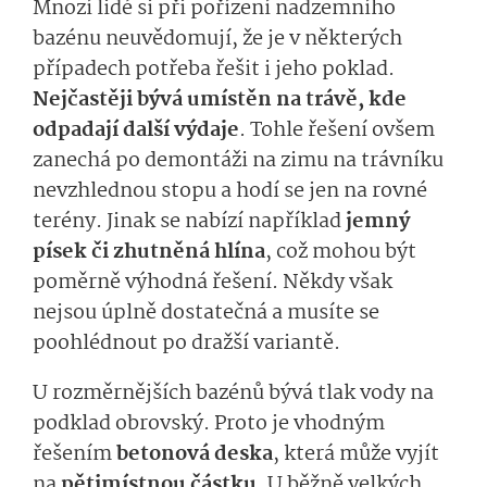
Mnozí lidé si při pořízení nadzemního
bazénu neuvědomují, že je v některých
případech potřeba řešit i jeho poklad.
Nejčastěji bývá umístěn na trávě, kde
odpadají další výdaje
. Tohle řešení ovšem
zanechá po demontáži na zimu na trávníku
nevzhlednou stopu a hodí se jen na rovné
terény. Jinak se nabízí například
jemný
písek či zhutněná hlína
, což mohou být
poměrně výhodná řešení. Někdy však
nejsou úplně dostatečná a musíte se
poohlédnout po dražší variantě.
U rozměrnějších bazénů bývá tlak vody na
podklad obrovský. Proto je vhodným
řešením
betonová deska
, která může vyjít
na
pětimístnou částku
. U běžně velkých