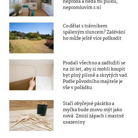
neprodá a nedá mi půlku,
nepromluvím s ní
Co dělat s trávníkem
spáleným sluncem? Zalévání
ho může ještě více poškodit
Prodali všechno a zadlužili se
na 20 let, aby si mohli koupit
byt plný plísně a skrytých vad.
Podle původního majitele je
vše v pořádku
Stačí obyčejné párátko a
myčka bude znovu mýt jako
nová. Zmizí zápach i mastné
usazeniny