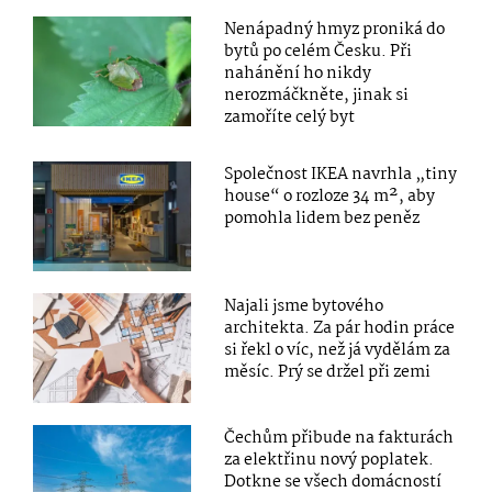
Nenápadný hmyz proniká do
bytů po celém Česku. Při
nahánění ho nikdy
nerozmáčkněte, jinak si
zamoříte celý byt
Společnost IKEA navrhla „tiny
house“ o rozloze 34 m², aby
pomohla lidem bez peněz
Najali jsme bytového
architekta. Za pár hodin práce
si řekl o víc, než já vydělám za
měsíc. Prý se držel při zemi
Čechům přibude na fakturách
za elektřinu nový poplatek.
Dotkne se všech domácností