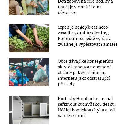
Děti zabaví na celé hodiny a
naučí je víc než školní
učebnice
Srpen je nejlepší čas něco
zasadit: 5 druhů zeleniny,
které stihnou ještě vyrůst a
zvládne je vypěstovat i amatér
Obce dávají ke kontejnerům
skryté kamery a nepořádné
občany pak zveřejňují na
internetu jako odstrašující
příklady
Kutil si v Hornbachu nechal
seříznout kuchyňskou desku.
Udělal komickou chybu a teď
varuje ostatní