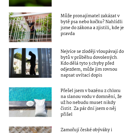
Může pronajímatel zakázat v
bytě psa nebo kočku? Nahlídli
jsme do zákona a zjistili, kde je
pravda
Nejvíce se zloději vloupávají do
bytů v průběhu dovolených.
Kdo dělá tyto 3 chyby před
odjezdem, může jim rovnou
napsat uvítací dopis
Přešel jsem v bazénu z chloru
na slanou vodu v domnění, že
už ho nebudu muset nikdy
čistit. Za pár dní jsem o něj
přišel
Zamořují české obýváky i