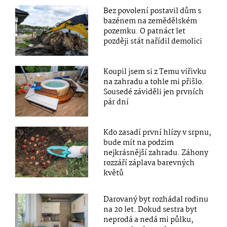
Bez povolení postavil dům s
bazénem na zemědělském
pozemku. O patnáct let
později stát nařídil demolici
Koupil jsem si z Temu vířivku
na zahradu a tohle mi přišlo.
Sousedé záviděli jen prvních
pár dní
Kdo zasadí první hlízy v srpnu,
bude mít na podzim
nejkrásnější zahradu. Záhony
rozzáří záplava barevných
květů
Darovaný byt rozhádal rodinu
na 20 let. Dokud sestra byt
neprodá a nedá mi půlku,