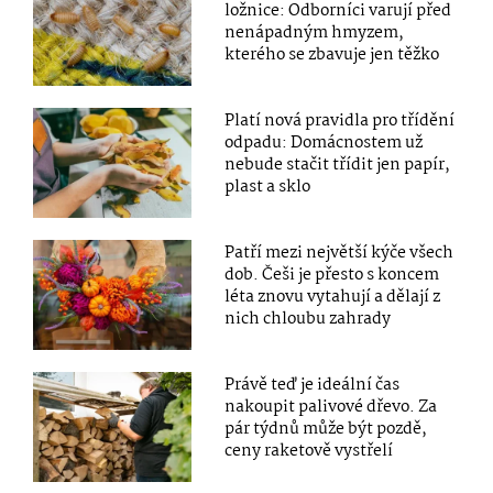
ložnice: Odborníci varují před
nenápadným hmyzem,
kterého se zbavuje jen těžko
Platí nová pravidla pro třídění
odpadu: Domácnostem už
nebude stačit třídit jen papír,
plast a sklo
Patří mezi největší kýče všech
dob. Češi je přesto s koncem
léta znovu vytahují a dělají z
nich chloubu zahrady
Právě teď je ideální čas
nakoupit palivové dřevo. Za
pár týdnů může být pozdě,
ceny raketově vystřelí