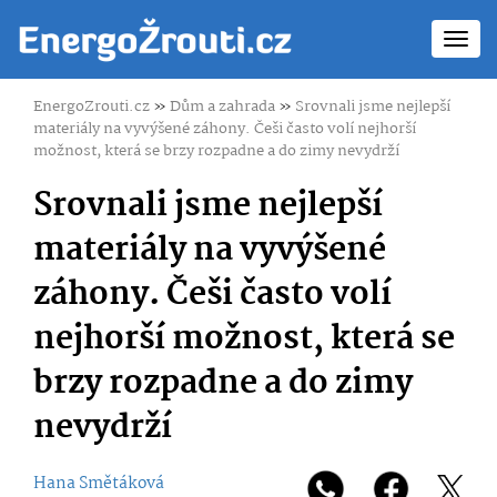
Toggl
navig
EnergoZrouti.cz
»
Dům a zahrada
»
Srovnali jsme nejlepší
materiály na vyvýšené záhony. Češi často volí nejhorší
možnost, která se brzy rozpadne a do zimy nevydrží
Srovnali jsme nejlepší
materiály na vyvýšené
záhony. Češi často volí
nejhorší možnost, která se
brzy rozpadne a do zimy
nevydrží
Hana Smětáková