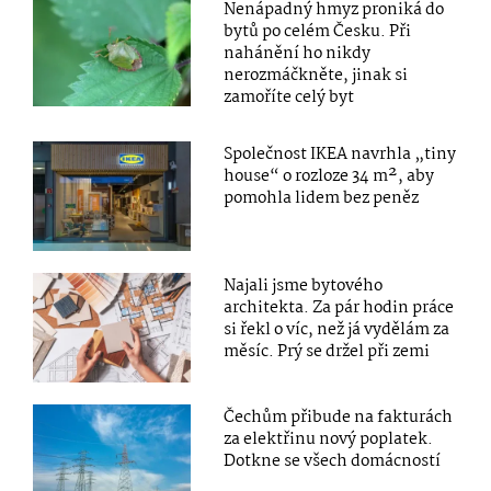
Nenápadný hmyz proniká do
bytů po celém Česku. Při
nahánění ho nikdy
nerozmáčkněte, jinak si
zamoříte celý byt
Společnost IKEA navrhla „tiny
house“ o rozloze 34 m², aby
pomohla lidem bez peněz
Najali jsme bytového
architekta. Za pár hodin práce
si řekl o víc, než já vydělám za
měsíc. Prý se držel při zemi
Čechům přibude na fakturách
za elektřinu nový poplatek.
Dotkne se všech domácností