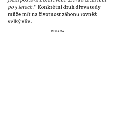
jsem postavil z cedrového dřeva a začal hnít
po 5 letech.
“
Konkrétní druh dřeva tedy
může mít na životnost záhonu rovněž
velký vliv.