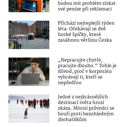
budou mít problém získat
své peníze při reklamaci
Přichází nejteplejší týden
léta: Očekávají se dvě
horké špičky, které
zasáhnou většinu Česka
„Nepracujte chytře,
pracujte dlouho.“ Tohle je
důvod, proč v korporátu
vyhrávají ti, kteří se
nepředřou
Jedné z nejkrásnějších
destinací světa hrozí
zkáza. Místní průvodci se
bouří proti bezohledným
zbohatlíkům