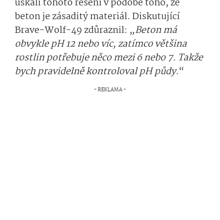
úskalí tohoto řešení v podobě toho, že
beton je zásaditý materiál. Diskutující
Brave-Wolf-49 zdůraznil: „
Beton má
obvykle pH 12 nebo víc, zatímco většina
rostlin potřebuje něco mezi 6 nebo 7. Takže
bych pravidelně kontroloval pH půdy.
“