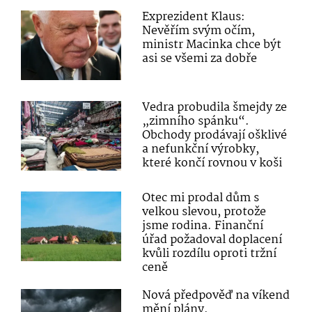
Exprezident Klaus:
Nevěřím svým očím,
ministr Macinka chce být
asi se všemi za dobře
Vedra probudila šmejdy ze
„zimního spánku“.
Obchody prodávají ošklivé
a nefunkční výrobky,
které končí rovnou v koši
Otec mi prodal dům s
velkou slevou, protože
jsme rodina. Finanční
úřad požadoval doplacení
kvůli rozdílu oproti tržní
ceně
Nová předpověď na víkend
mění plány.