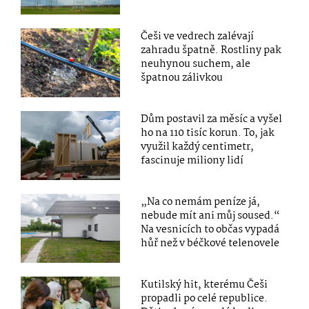
Češi ve vedrech zalévají
zahradu špatně. Rostliny pak
neuhynou suchem, ale
špatnou zálivkou
Dům postavil za měsíc a vyšel
ho na 110 tisíc korun. To, jak
využil každý centimetr,
fascinuje miliony lidí
„Na co nemám peníze já,
nebude mít ani můj soused.“
Na vesnicích to občas vypadá
hůř než v béčkové telenovele
Kutilský hit, kterému Češi
propadli po celé republice.