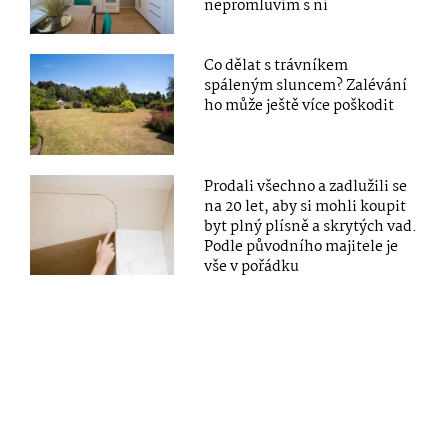
nepromluvím s ní
Co dělat s trávníkem
spáleným sluncem? Zalévání
ho může ještě více poškodit
Prodali všechno a zadlužili se
na 20 let, aby si mohli koupit
byt plný plísně a skrytých vad.
Podle původního majitele je
vše v pořádku