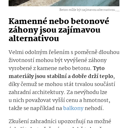
Beton může být zajímavou alternativou ,
...
Kamenné nebo betonové
záhony jsou zajímavou
alternativou
Velmi odolným řešením s poměrně dlouhou
životností mohou být vyvýšené záhony
vyrobené z kamene nebo betonu.
Tyto
materiály jsou stabilní a dobře drží teplo
,
díky čemuž se mohou stát trvalou součástí
zahradní architektury. Za nevýhodu lze
u nich považovat vyšší cenu a hmotnost,
takže se například na
balkony
nehodí.
Zkušení zahradníci upozorňují na možné