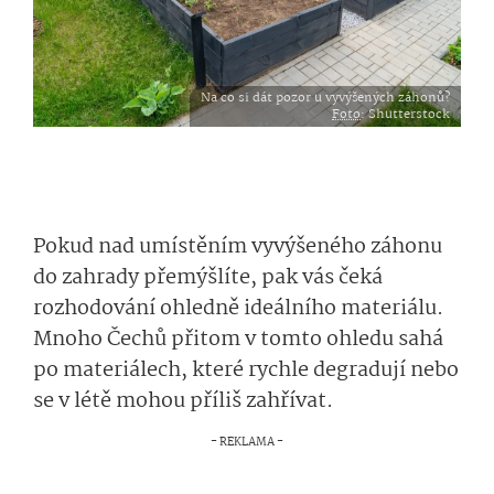
Na co si dát pozor u vyvýšených záhonů?
Foto
: Shutterstock
Pokud nad umístěním vyvýšeného záhonu
do zahrady přemýšlíte, pak vás čeká
rozhodování ohledně ideálního materiálu.
Mnoho Čechů přitom v tomto ohledu sahá
po materiálech, které rychle degradují nebo
se v létě mohou příliš zahřívat.