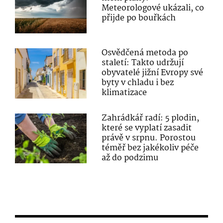
Meteorologové ukázali, co
přijde po bouřkách
Osvědčená metoda po
staletí: Takto udržují
obyvatelé jižní Evropy své
byty v chladu i bez
klimatizace
Zahrádkář radí: 5 plodin,
které se vyplatí zasadit
právě v srpnu. Porostou
téměř bez jakékoliv péče
až do podzimu