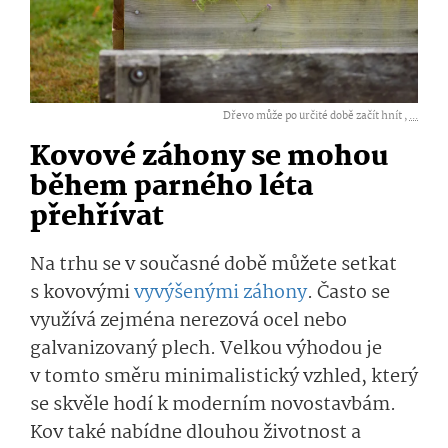
Dřevo může po určité době začít hnít ,
...
Kovové záhony se mohou
během parného léta
přehřívat
Na trhu se v současné době můžete setkat
s kovovými
vyvýšenými záhony
. Často se
využívá zejména nerezová ocel nebo
galvanizovaný plech. Velkou výhodou je
v tomto směru minimalistický vzhled, který
se skvěle hodí k moderním novostavbám.
Kov také nabídne dlouhou životnost a