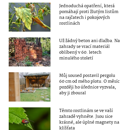
Jednoduchá opatření, která
pomáhají proti žlutým listům
na rajčatech i pokojových
rostlinách
Už žádný beton ani dlažba. Na
zahrady se vrací materiál
oblíbený v 60. letech
minulého století
Můj soused postavil pergolu
60 cm od mého plotu. O měsíc
později ho úřednice vyzvala,
aby ji zboural
Těmto rostlinám se ve vaší
zahradě vyhněte. Jsou sice
krásné, ale úplné magnety na
klíšťata