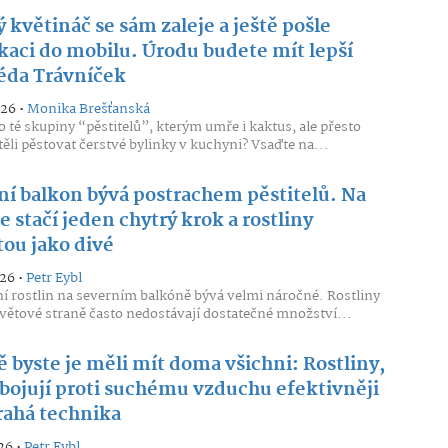
 květináč se sám zaleje a ještě pošle
ikaci do mobilu. Úrodu budete mít lepší
éda Trávníček
026 •
Monika Brešťanská
do té skupiny “pěstitelů”, kterým umře i kaktus, ale přesto
těli pěstovat čerstvé bylinky v kuchyni? Vsaďte na...
ní balkon bývá postrachem pěstitelů. Na
le stačí jeden chytrý krok a rostliny
tou jako divé
026 •
Petr Eybl
í rostlin na severním balkóně bývá velmi náročné. Rostliny
světové straně často nedostávají dostatečné množství...
 byste je měli mít doma všichni: Rostliny,
 bojují proti suchému vzduchu efektivněji
rahá technika
26 •
Petr Eybl