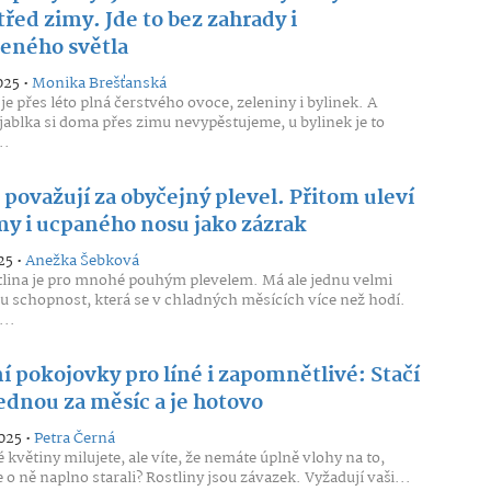
řed zimy. Jde to bez zahrady i
zeného světla
025 •
Monika Brešťanská
je přes léto plná čerstvého ovoce, zeleniny i bylinek. A
jablka si doma přes zimu nevypěstujeme, u bylinek je to
..
i považují za obyčejný plevel. Přitom uleví
my i ucpaného nosu jako zázrak
25 •
Anežka Šebková
tlina je pro mnohé pouhým plevelem. Má ale jednu velmi
u schopnost, která se v chladných měsících více než hodí.
..
í pokojovky pro líné i zapomnětlivé: Stačí
jednou za měsíc a je hotovo
025 •
Petra Černá
 květiny milujete, ale víte, že nemáte úplně vlohy na to,
 o ně naplno starali? Rostliny jsou závazek. Vyžadují vaši...