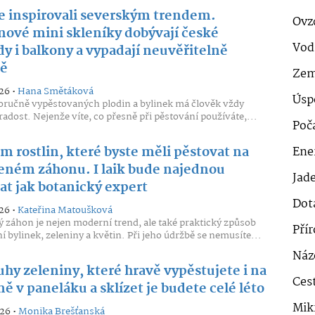
se inspirovali severským trendem.
Ovz
nové mini skleníky dobývají české
Vod
dy i balkony a vypadají neuvěřitelně
vě
Zem
26 •
Hana Smětáková
Úsp
oručně vypěstovaných plodin a bylinek má člověk vždy
 radost. Nejenže víte, co přesně při pěstování používáte,...
Poč
m rostlin, které byste měli pěstovat na
Ener
eném záhonu. I laik bude najednou
Jad
at jak botanický expert
Dot
26 •
Kateřina Matoušková
 záhon je nejen moderní trend, ale také praktický způsob
Pří
í bylinek, zeleniny a květin. Při jeho údržbě se nemusíte...
Náz
uhy zeleniny, které hravě vypěstujete i na
Cest
ě v paneláku a sklízet je budete celé léto
Mik
026 •
Monika Brešťanská