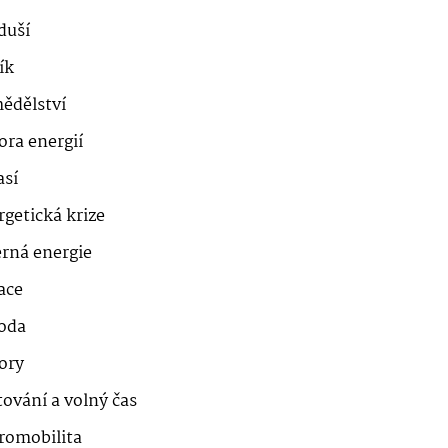
duší
ík
ědělství
ora energií
así
getická krize
erná energie
ace
roda
ory
ování a volný čas
romobilita