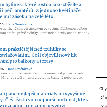
 bylinek, které rostou jako zběsilé a
í i péči amatérů. Z jednoho květináče
e mít zásobu na celé léto
026 •
Hana Smětáková
je nejrůznějším pěstitelským pokusům. Oblíbenou volbou
omto směru právě bylinky, které nejen hezky ozdobí záhony
m praktičtější než truhlíky se
avlažováním. Češi objevili nový hit
ání pro balkony a terasy
026 •
Hana Smětáková
ování plodin se nemusíte nutně omezovat pouze na velkou
 Mnohdy stačí i menší prostor na balkoně nebo terase,
Chy
ali jsme nejlepší materiály na vyvýšené
Dům
. Češi často volí nejhorší možnost, která
zy rozpadne a do zimy nevydrží
Dop