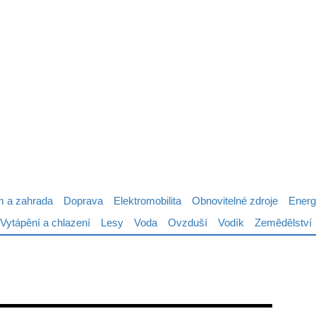
 a zahrada
Doprava
Elektromobilita
Obnovitelné zdroje
Energ
Vytápění a chlazení
Lesy
Voda
Ovzduší
Vodík
Zemědělství