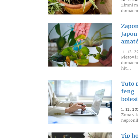
Zimní mě
domácnos
Zapom
Japons
amaté
11. 12. 2
Pěstován
domácnos
hit...
Tuto 
feng-
boles
1. 12. 20
Zima v k
neproniká
Tip ho