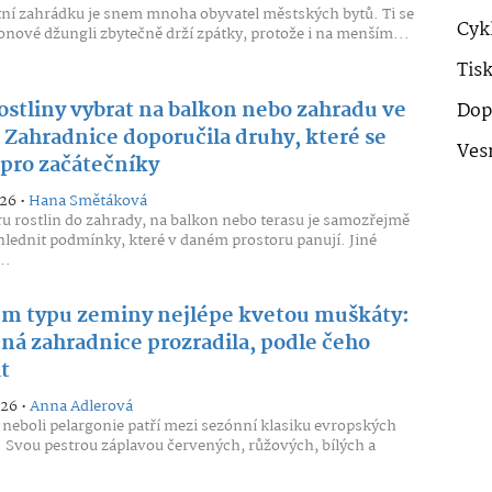
tní zahrádku je snem mnoha obyvatel městských bytů. Ti se
Cykl
tonové džungli zbytečně drží zpátky, protože i na menším...
Tis
ostliny vybrat na balkon nebo zahradu ve
Dop
. Zahradnice doporučila druhy, které se
Ves
 pro začátečníky
026 •
Hana Smětáková
ru rostlin do zahrady, na balkon nebo terasu je samozřejmě
hlednit podmínky, které v daném prostoru panují. Jiné
..
ém typu zeminy nejlépe kvetou muškáty:
ná zahradnice prozradila, podle čeho
t
026 •
Anna Adlerová
neboli pelargonie patří mezi sezónní klasiku evropských
 Svou pestrou záplavou červených, růžových, bílých a