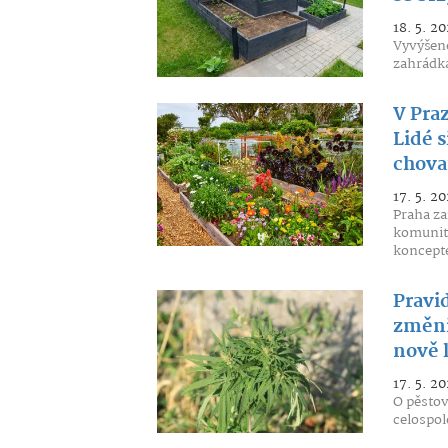
18. 5. 20
Vyvýšené
zahrádká
V Pra
Lidé s
chovat
17. 5. 20
Praha za
komunitn
koncept
Pravid
změnil
nově 
17. 5. 20
O pěstov
celospol