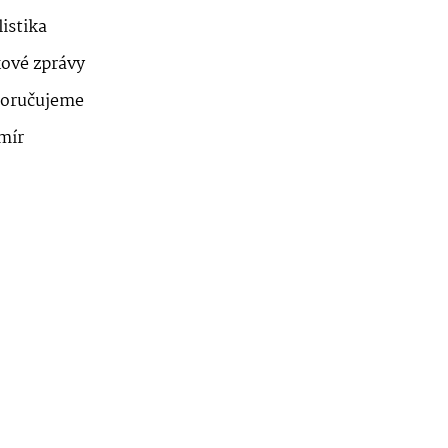
istika
kové zprávy
oručujeme
mír