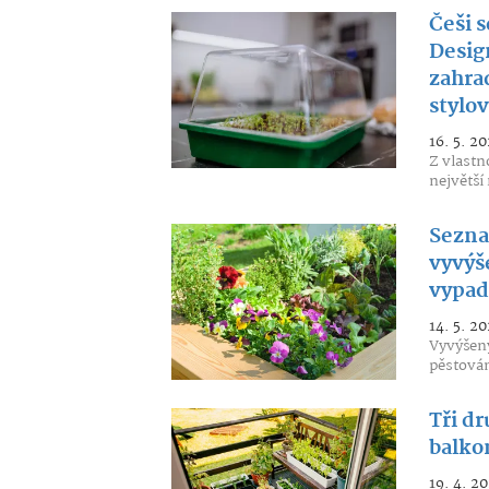
Češi 
Desig
zahra
stylo
16. 5. 20
Z vlastn
největší
Sezna
vyvýš
vypad
14. 5. 20
Vyvýšený
pěstován
Tři dr
balkon
19. 4. 2