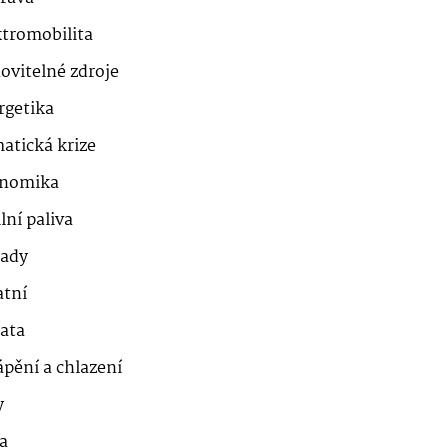
ktromobilita
ovitelné zdroje
rgetika
atická krize
nomika
lní paliva
ady
atní
řata
ápění a chlazení
y
a