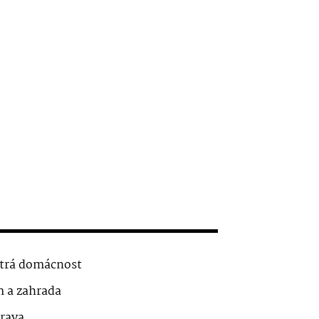
trá domácnost
 a zahrada
rava