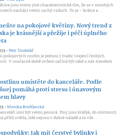
síce jsou mimo jiné charakteristické tím, že se v mnohých
tech nachází velmi suchý vzduch. To je – krátce a...
eňte na pokojové květiny. Nový trend z
ka je krásnější a přežije i péči úplného
ra
025 •
Petr Šindelář
í pokojových rostlin je jednou z tradic (nejen) českých
tí. V současné době ovšem začíná být také u nás trendem
rostlinu umístěte do kanceláře. Podle
šuej pomáhá proti stresu i únavovým
tem hlavy
25 •
Monika Brešťanská
anceláři umí být velmi ponurá. Dny jsou krátké, do místností
 příliš světla, lidé nejsou v dobré náladě a to vše...
spodyňky: Jak mít čerstvé bylinky i