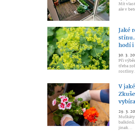
Mít vlas
ale v be
Jaké r
stínu
hodí i
30. 3. 2
Při výbě
třeba zo
rostliny.
V jak
Zkuše
vybíra
29. 3. 2
Muškáty 
balkónů.
jinak...