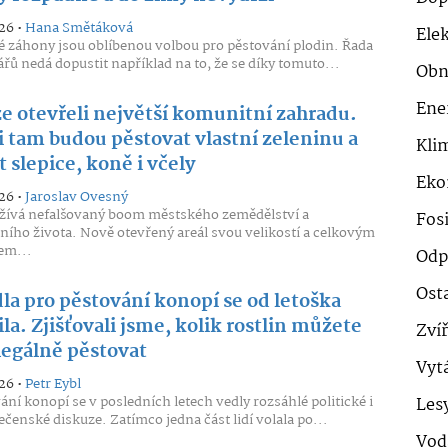
26 •
Hana Smětáková
Ele
 záhony jsou oblíbenou volbou pro pěstování plodin. Řada
řů nedá dopustit například na to, že se díky tomuto...
Obn
Ene
ze otevřeli největší komunitní zahradu.
i tam budou pěstovat vlastní zeleninu a
Klim
 slepice, koně i včely
Eko
26 •
Jaroslav Ovesný
žívá nefalšovaný boom městského zemědělství a
Fosi
ího života. Nově otevřený areál svou velikostí a celkovým
em...
Odp
Ost
la pro pěstování konopí se od letoška
a. Zjišťovali jsme, kolik rostlin můžete
Zví
legálně pěstovat
Vyt
26 •
Petr Eybl
ání konopí se v posledních letech vedly rozsáhlé politické i
Les
ečenské diskuze. Zatímco jedna část lidí volala po...
Vod