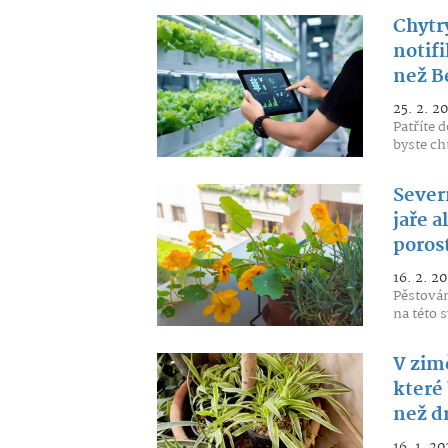
Chytrý
notif
než B
25. 2. 2
Patříte 
byste ch
Sever
jaře a
poros
16. 2. 2
Pěstován
na této 
V zimě
které
než d
16. 1. 20