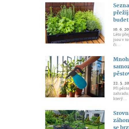
Seznam
přežij
budet
10. 6. 2
Léto pře
jsou v t
či...
Mnohe
samoz
pěstov
22. 5. 2
Při pěst
zahradu.
který...
Srovn
záhony
se br