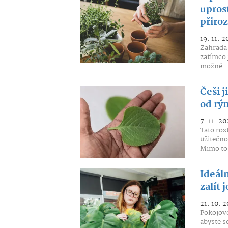
uprost
přiro
19. 11. 2
Zahrada 
zatímco 
možné..
Češi j
od rý
7. 11. 20
Tato ros
užitečno
Mimo to.
Ideáln
zalít 
21. 10. 2
Pokojové
abyste se