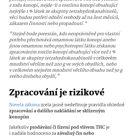
z rodu konopí, nejde-li o rostlinu konopí obsahující
nejvýše 1 % látek ze skupiny tetrahydrokana­binolů,
věci budou potřetí odnětí svobody až na šest měsíců,
zákazem činnosti nebo propadnutí.“
"Stejně bude porestán, kdo neoprávněně pro vlastní
potřebu přechovává omamnou látku konopí anebo
jinou omamnou nebo psychotropní látku získanou
zpracováním rostlin konopí obsahující více než 1 %
látek ze skupiny tetrahydrokana­binolů v
celkovém
množství větším než 200 g ve svých obydlích, nebo
v celkovém stejném množství většího obsahu než 50 g
svého druhého obydlí,
"
Zpracování je rizikové
Novela zákona
zcela jasně nedefinuje pravidla ohledně
zpracování a dalšího nakládání se sklizeným
konopím
.
Jakékoliv
prodávání či řízení pod vlivem THC
je
i nadále hodnoceno za
závažný čin nebo