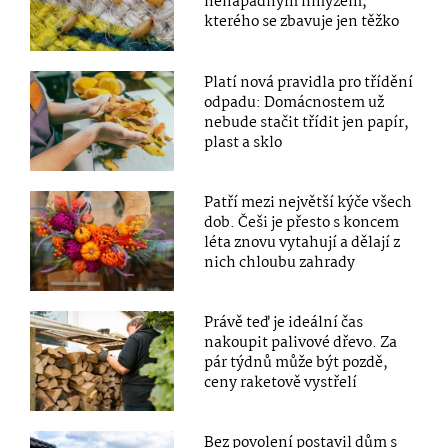
nenápadným hmyzem,
kterého se zbavuje jen těžko
Platí nová pravidla pro třídění
odpadu: Domácnostem už
nebude stačit třídit jen papír,
plast a sklo
Patří mezi největší kýče všech
dob. Češi je přesto s koncem
léta znovu vytahují a dělají z
nich chloubu zahrady
Právě teď je ideální čas
nakoupit palivové dřevo. Za
pár týdnů může být pozdě,
ceny raketově vystřelí
Bez povolení postavil dům s