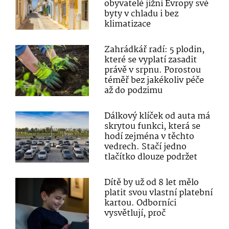
obyvatelé jižní Evropy své
byty v chladu i bez
klimatizace
Zahrádkář radí: 5 plodin,
které se vyplatí zasadit
právě v srpnu. Porostou
téměř bez jakékoliv péče
až do podzimu
Dálkový klíček od auta má
skrytou funkci, která se
hodí zejména v těchto
vedrech. Stačí jedno
tlačítko dlouze podržet
Dítě by už od 8 let mělo
platit svou vlastní platební
kartou. Odborníci
vysvětlují, proč