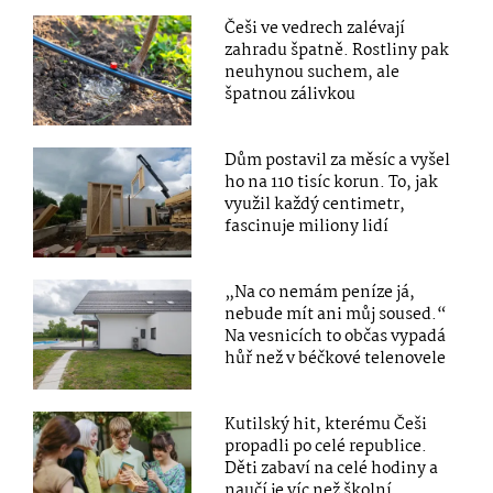
Češi ve vedrech zalévají
zahradu špatně. Rostliny pak
neuhynou suchem, ale
špatnou zálivkou
Dům postavil za měsíc a vyšel
ho na 110 tisíc korun. To, jak
využil každý centimetr,
fascinuje miliony lidí
„Na co nemám peníze já,
nebude mít ani můj soused.“
Na vesnicích to občas vypadá
hůř než v béčkové telenovele
Kutilský hit, kterému Češi
propadli po celé republice.
Děti zabaví na celé hodiny a
naučí je víc než školní