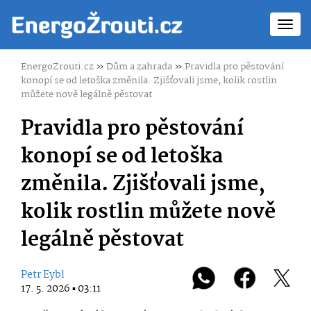
Toggl
navig
EnergoZrouti.cz
»
Dům a zahrada
»
Pravidla pro pěstování
konopí se od letoška změnila. Zjišťovali jsme, kolik rostlin
můžete nově legálně pěstovat
Pravidla pro pěstování
konopí se od letoška
změnila. Zjišťovali jsme,
kolik rostlin můžete nově
legálně pěstovat
Petr Eybl
17. 5. 2026 ▪ 03:11