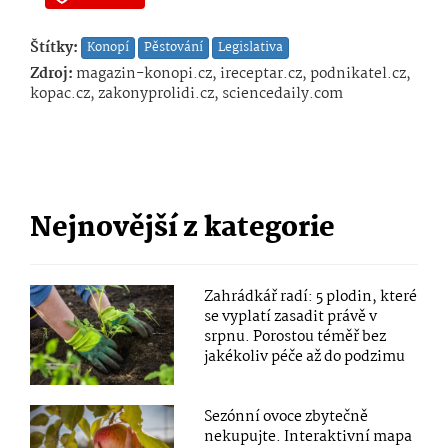
Štítky:
Konopí
Pěstování
Legislativa
Zdroj:
magazin-konopi.cz, ireceptar.cz, podnikatel.cz,
kopac.cz, zakonyprolidi.cz, sciencedaily.com
Nejnovější z kategorie
Zahrádkář radí: 5 plodin, které
se vyplatí zasadit právě v
srpnu. Porostou téměř bez
jakékoliv péče až do podzimu
Sezónní ovoce zbytečně
nekupujte. Interaktivní mapa