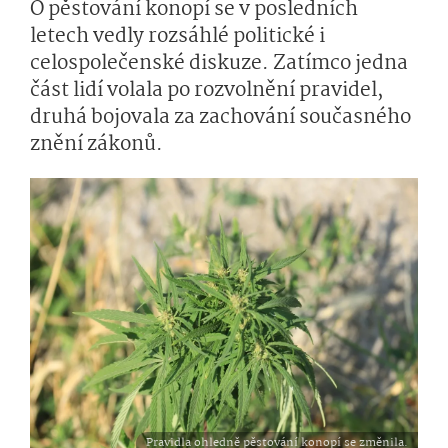
O pěstování konopí se v posledních
letech vedly rozsáhlé politické i
celospolečenské diskuze. Zatímco jedna
část lidí volala po rozvolnění pravidel,
druhá bojovala za zachování současného
znění zákonů.
Pravidla ohledně pěstování konopí se změnila.