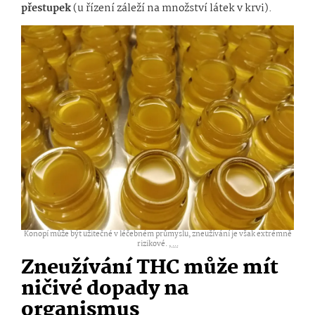
přestupek
(u řízení záleží na množství látek v krvi).
Konopí může být užitečné v léčebném průmyslu, zneužívání je však extrémně
rizikové. ,
...
Zneužívání THC může mít
ničivé dopady na
organismus