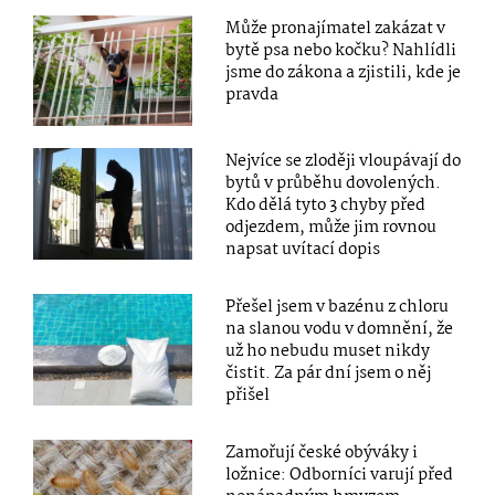
Může pronajímatel zakázat v
bytě psa nebo kočku? Nahlídli
jsme do zákona a zjistili, kde je
pravda
Nejvíce se zloději vloupávají do
bytů v průběhu dovolených.
Kdo dělá tyto 3 chyby před
odjezdem, může jim rovnou
napsat uvítací dopis
Přešel jsem v bazénu z chloru
na slanou vodu v domnění, že
už ho nebudu muset nikdy
čistit. Za pár dní jsem o něj
přišel
Zamořují české obýváky i
ložnice: Odborníci varují před