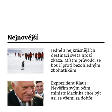
Nejnovější
Jedné z nejkrásnějších
destinací světa hrozí
zkáza. Místní průvodci se
bouří proti bezohledným
zbohatlíkům
Exprezident Klaus:
Nevěřím svým očím,
ministr Macinka chce být
asi se všemi za dobře