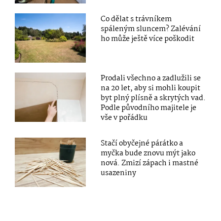
Co dělat s trávníkem
spáleným sluncem? Zalévání
ho může ještě více poškodit
Prodali všechno a zadlužili se
na 20 let, aby si mohli koupit
byt plný plísně a skrytých vad.
Podle původního majitele je
vše v pořádku
Stačí obyčejné párátko a
myčka bude znovu mýt jako
nová. Zmizí zápach i mastné
usazeniny