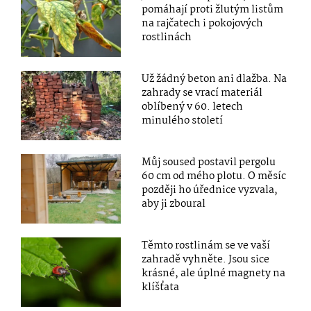
pomáhají proti žlutým listům
na rajčatech i pokojových
rostlinách
Už žádný beton ani dlažba. Na
zahrady se vrací materiál
oblíbený v 60. letech
minulého století
Můj soused postavil pergolu
60 cm od mého plotu. O měsíc
později ho úřednice vyzvala,
aby ji zboural
Těmto rostlinám se ve vaší
zahradě vyhněte. Jsou sice
krásné, ale úplné magnety na
klíšťata