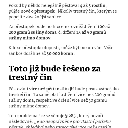
Pokud by někdo nelegálně pěstoval
4 až 5 rostlin
,
půjde nově o
přestupek
. Nikoliv trestný čin, kterým se
popojíte závažnější sankce.
Za přestupek bude hodnoceno rovněž držení
100 až
200 gramů sušiny doma
či držení
25 až 50 gramů
sušiny mimo domov
.
Kdo se přestupku dopustí, může být pokutován. Výše
sankce dosáhne až
50 000 korun
.
Toto již bude řešeno za
trestný čin
Pěstování
více než pěti rostlin
již bude posuzováno jako
trestný čin
. To samé platí o držení více než 200 gramů
sušiny doma, respektive držení více než 50 gramů
sušiny mimo domov.
Této problematice se věnuje
§ 285
, který hovoří
následovně:
„Kdo neoprávněně pro vlastní potřebu
pěstuje, shledává nebo zpracovává více než 5 rostlin