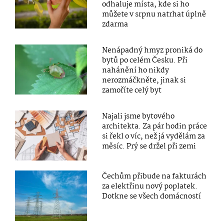
odhaluje místa, kde si ho
můžete v srpnu natrhat úplně
zdarma
Nenápadný hmyz proniká do
bytů po celém Česku. Při
nahánění ho nikdy
nerozmáčkněte, jinak si
zamoříte celý byt
Najali jsme bytového
architekta. Za pár hodin práce
si řekl o víc, než já vydělám za
měsíc. Prý se držel při zemi
Čechům přibude na fakturách
za elektřinu nový poplatek.
Dotkne se všech domácností