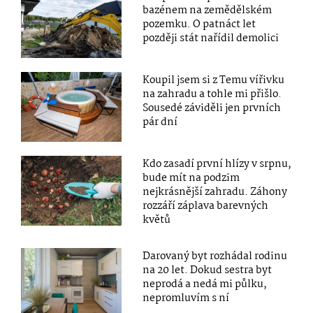
bazénem na zemědělském
pozemku. O patnáct let
později stát nařídil demolici
Koupil jsem si z Temu vířivku
na zahradu a tohle mi přišlo.
Sousedé záviděli jen prvních
pár dní
Kdo zasadí první hlízy v srpnu,
bude mít na podzim
nejkrásnější zahradu. Záhony
rozzáří záplava barevných
květů
Darovaný byt rozhádal rodinu
na 20 let. Dokud sestra byt
neprodá a nedá mi půlku,
nepromluvím s ní