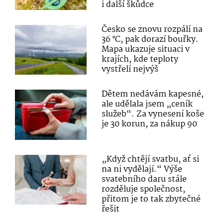
i další škůdce
Česko se znovu rozpálí na
36 °C, pak dorazí bouřky.
Mapa ukazuje situaci v
krajích, kde teploty
vystřelí nejvýš
Dětem nedávám kapesné,
ale udělala jsem „ceník
služeb“. Za vynesení koše
je 30 korun, za nákup 90
„Když chtějí svatbu, ať si
na ni vydělají.“ Výše
svatebního daru stále
rozděluje společnost,
přitom je to tak zbytečné
řešit