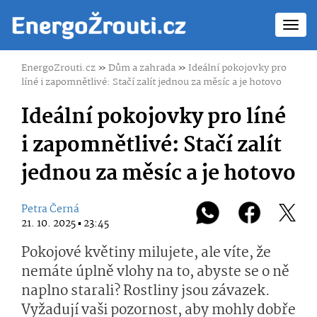
Toggl
navig
EnergoZrouti.cz
»
Dům a zahrada
»
Ideální pokojovky pro
líné i zapomnětlivé: Stačí zalít jednou za měsíc a je hotovo
Ideální pokojovky pro líné
i zapomnětlivé: Stačí zalít
jednou za měsíc a je hotovo
Petra Černá
21. 10. 2025 ▪ 23:45
Pokojové květiny milujete, ale víte, že
nemáte úplně vlohy na to, abyste se o ně
naplno starali? Rostliny jsou závazek.
Vyžadují vaši pozornost, aby mohly dobře