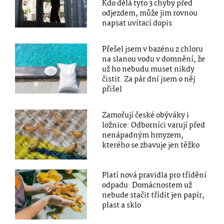
Kdo dělá tyto 3 chyby před
odjezdem, může jim rovnou
napsat uvítací dopis
Přešel jsem v bazénu z chloru
na slanou vodu v domnění, že
už ho nebudu muset nikdy
čistit. Za pár dní jsem o něj
přišel
Zamořují české obýváky i
ložnice: Odborníci varují před
nenápadným hmyzem,
kterého se zbavuje jen těžko
Platí nová pravidla pro třídění
odpadu: Domácnostem už
nebude stačit třídit jen papír,
plast a sklo