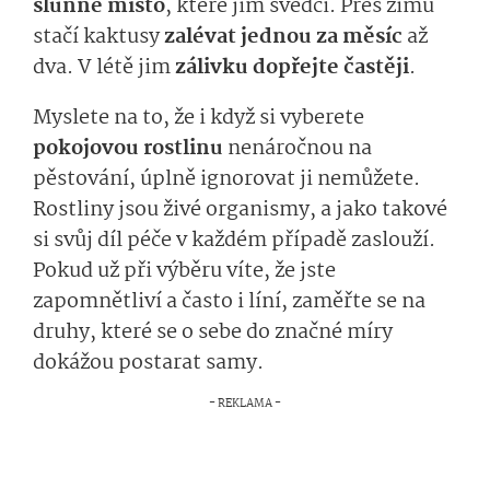
slunné místo
, které jim svědčí. Přes zimu
stačí kaktusy
zalévat jednou za měsíc
až
dva. V létě jim
zálivku dopřejte častěji
.
Myslete na to, že i když si vyberete
pokojovou rostlinu
nenáročnou na
pěstování, úplně ignorovat ji nemůžete.
Rostliny jsou živé organismy, a jako takové
si svůj díl péče v každém případě zaslouží.
Pokud už při výběru víte, že jste
zapomnětliví a často i líní, zaměřte se na
druhy, které se o sebe do značné míry
dokážou postarat samy.