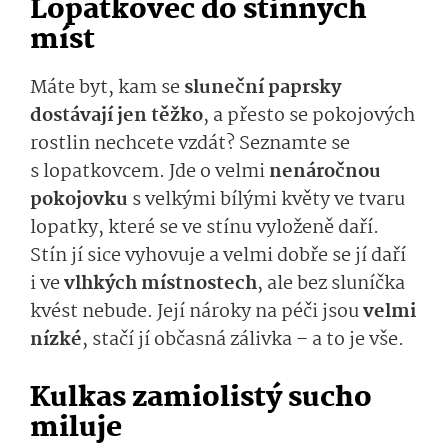
Lopatkovec do stinných
míst
Máte byt, kam se
sluneční paprsky
dostávají jen těžko
, a přesto se pokojových
rostlin nechcete vzdát? Seznamte se
s lopatkovcem. Jde o velmi
nenáročnou
pokojovku
s velkými bílými květy ve tvaru
lopatky, které se ve stínu vyloženě daří.
Stín jí sice vyhovuje a velmi dobře se jí daří
i ve
vlhkých místnostech
, ale bez sluníčka
kvést nebude. Její nároky na péči jsou
velmi
nízké
, stačí jí občasná zálivka – a to je vše.
Kulkas zamiolistý sucho
miluje