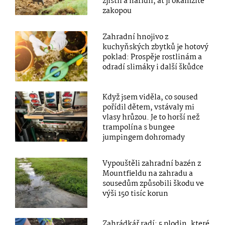
zjistil a nařídil, ať ji okamžitě
zakopou
Zahradní hnojivo z
kuchyňských zbytků je hotový
poklad: Prospěje rostlinám a
odradí slimáky i další škůdce
Když jsem viděla, co soused
pořídil dětem, vstávaly mi
vlasy hrůzou. Je to horší než
trampolína s bungee
jumpingem dohromady
Vypouštěli zahradní bazén z
Mountfieldu na zahradu a
sousedům způsobili škodu ve
výši 150 tisíc korun
Zahrádkář radí: 5 plodin, které