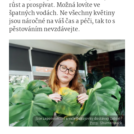
růst a prospívat. Možná lovíte ve
špatných vodách. Ne všechny květiny
jsou náročné na váš čas a péči, tak to s
pěstováním nevzdávejte.
Jste zapomnětliví a vaše pokojovky dostávají zabrat?
Foto
: Shutterstock