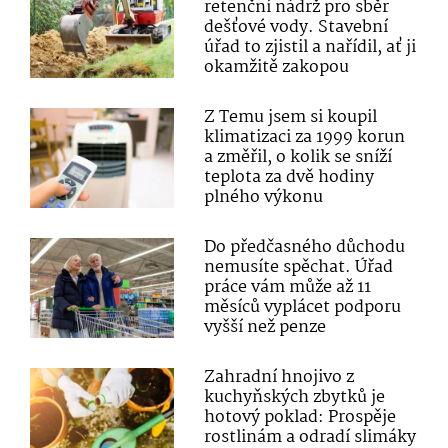
retenční nádrž pro sběr
dešťové vody. Stavební
úřad to zjistil a nařídil, ať ji
okamžitě zakopou
Z Temu jsem si koupil
klimatizaci za 1999 korun
a změřil, o kolik se sníží
teplota za dvě hodiny
plného výkonu
Do předčasného důchodu
nemusíte spěchat. Úřad
práce vám může až 11
měsíců vyplácet podporu
vyšší než penze
Zahradní hnojivo z
kuchyňských zbytků je
hotový poklad: Prospěje
rostlinám a odradí slimáky