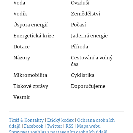
Voda
Ovzduší
Vodík
Zemědělství
Úspora energií
Počasí
Energetická krize
Jaderná energie
Dotace
Příroda
Názory
Cestování a volný
čas
Mikromobilita
Cyklistika
Tiskové zprávy
Doporučujeme
Vesmír
Tiráž & Kontakty
|
Etický kodex
|
Ochrana osobních
údajů
|
Facebook
|
Twitter
|
RSS
|
Mapa webu
Spravovat souhlas s nastavením osobních údajů