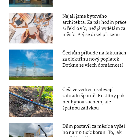
Najali jsme bytového
architekta. Za pár hodin práce
si řekl o víc, než já vydělám za
měsíc. Prý se držel při zemi
Čechům přibude na fakturách
za elektřinu nový poplatek.
Dotkne se všech domácností
Češi ve vedrech zalévají
zahradu špatně. Rostliny pak
neuhynou suchem, ale
špatnou zálivkou
Dům postavil za měsíc a vyšel
ho na 110 tisíc korun. To, jak