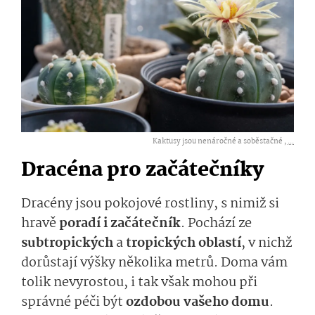
Kaktusy jsou nenáročné a soběstačné ,
...
Dracéna pro začátečníky
Dracény jsou pokojové rostliny, s nimiž si
hravě
poradí i začátečník
. Pochází ze
subtropických
a
tropických oblastí
, v nichž
dorůstají výšky několika metrů. Doma vám
tolik nevyrostou, i tak však mohou při
správné péči být
ozdobou vašeho domu
.