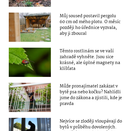
Můj soused postavil pergolu
60 cm od mého plotu. O měsíc
později ho úřednice vyzvala,
aby ji zboural
Těmto rostlinám se ve vaší
zahradě vyhněte. Jsou sice
krásné, ale úplné magnety na
klíšťata
Může pronajímatel zakázat v
bytě psa nebo kočku? Nahlídli
jsme do zákona a zjistili, kde je
pravda
Nejvíce se zloději vloupávají do
bytů v průběhu dovolených.