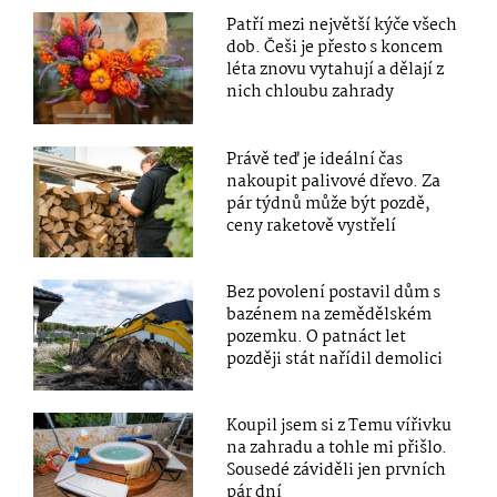
Patří mezi největší kýče všech
dob. Češi je přesto s koncem
léta znovu vytahují a dělají z
nich chloubu zahrady
Právě teď je ideální čas
nakoupit palivové dřevo. Za
pár týdnů může být pozdě,
ceny raketově vystřelí
Bez povolení postavil dům s
bazénem na zemědělském
pozemku. O patnáct let
později stát nařídil demolici
Koupil jsem si z Temu vířivku
na zahradu a tohle mi přišlo.
Sousedé záviděli jen prvních
pár dní