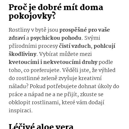
Proč je dobré mít doma
pokojovky?
Rostliny v bytě jsou
prospěšné pro vaše
zdraví
a
psychickou pohodu
. Svými
přírodními procesy
čistí vzduch
,
pohlcují
škodliviny
. Vybírat můžete mezi
kvetoucími i nekvetoucími druhy
podle
toho, co preferujete. Věděli jste, že výhled
do rostlinné zeleně zvyšuje kreativní
náladu? Pokud potřebujete dohnat úkoly do
práce a nápad ne a ne přijít, zkuste se
obklopit rostlinami, které vám dodají
inspiraci.
Léčivé aloe vera