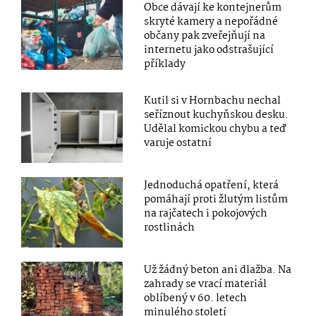
Obce dávají ke kontejnerům
skryté kamery a nepořádné
občany pak zveřejňují na
internetu jako odstrašující
příklady
Kutil si v Hornbachu nechal
seříznout kuchyňskou desku.
Udělal komickou chybu a teď
varuje ostatní
Jednoduchá opatření, která
pomáhají proti žlutým listům
na rajčatech i pokojových
rostlinách
Už žádný beton ani dlažba. Na
zahrady se vrací materiál
oblíbený v 60. letech
minulého století