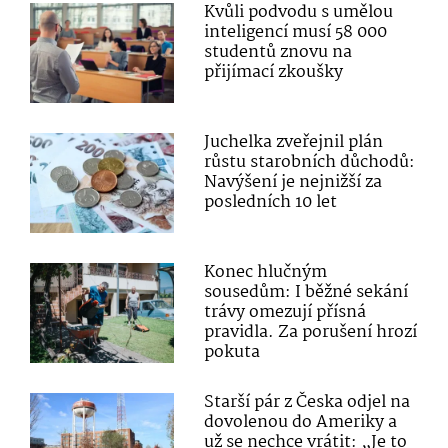
Kvůli podvodu s umělou
inteligencí musí 58 000
studentů znovu na
přijímací zkoušky
Juchelka zveřejnil plán
růstu starobních důchodů:
Navýšení je nejnižší za
posledních 10 let
Konec hlučným
sousedům: I běžné sekání
trávy omezují přísná
pravidla. Za porušení hrozí
pokuta
Starší pár z Česka odjel na
dovolenou do Ameriky a
už se nechce vrátit: „Je to