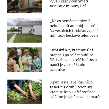
využil každý centimetr,
fascinuje miliony lidí
„Na co nemám peníze já,
nebude mít ani můj soused.“
Na vesnicích to občas vypadá
hůř než v béčkové telenovele
Kutilský hit, kterému Češi
propadli po celé republice.
Děti zabaví na celé hodiny a
naučí je víc než školní
učebnice
Srpen je nejlepší čas něco
zasadit: 5 druhů zeleniny,
které stihnou ještě vyrůst a
zvládne je vypěstovat i amatér