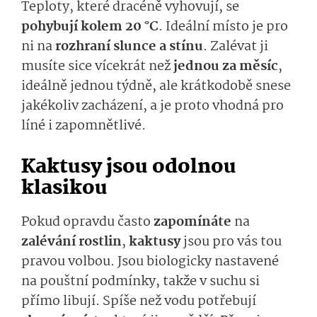
Teploty, které dracéně vyhovují, se
pohybují kolem 20 °C
. Ideální místo je pro
ni na
rozhraní slunce a stínu
. Zalévat ji
musíte sice vícekrát než
jednou za měsíc
,
ideálně jednou týdně, ale krátkodobě snese
jakékoliv zacházení, a je proto vhodná pro
líné i zapomnětlivé.
Kaktusy jsou odolnou
klasikou
Pokud opravdu často
zapomínáte
na
zalévání rostlin
,
kaktusy
jsou pro vás tou
pravou volbou. Jsou biologicky nastavené
na pouštní podmínky, takže v suchu si
přímo libují. Spíše než vodu potřebují