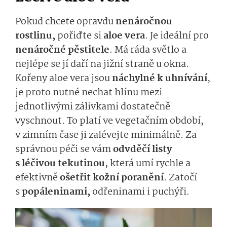
Pokud chcete opravdu
nenáročnou
rostlinu,
pořiďte si
aloe vera
. Je ideální pro
nenáročné pěstitele
. Má ráda světlo a
nejlépe se jí daří na jižní straně u okna.
Kořeny aloe vera jsou
náchylné k uhnívání
,
je proto nutné nechat hlínu mezi
jednotlivými zálivkami dostatečně
vyschnout. To platí ve vegetačním období,
v zimním čase ji zalévejte minimálně. Za
správnou péči se vám
odvděčí listy
s léčivou tekutinou
, která umí rychle a
efektivně
ošetřit kožní poranění
. Zatočí
s
popáleninami,
odřeninami i puchýři.