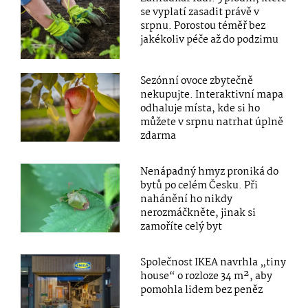
se vyplatí zasadit právě v
srpnu. Porostou téměř bez
jakékoliv péče až do podzimu
Sezónní ovoce zbytečně
nekupujte. Interaktivní mapa
odhaluje místa, kde si ho
můžete v srpnu natrhat úplně
zdarma
Nenápadný hmyz proniká do
bytů po celém Česku. Při
nahánění ho nikdy
nerozmáčkněte, jinak si
zamoříte celý byt
Společnost IKEA navrhla „tiny
house“ o rozloze 34 m², aby
pomohla lidem bez peněz