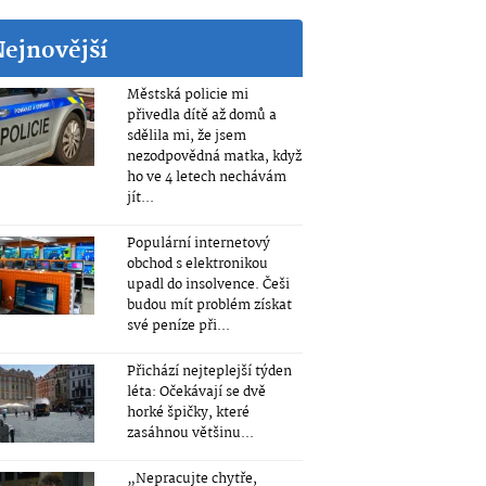
Nejnovější
Městská policie mi
přivedla dítě až domů a
sdělila mi, že jsem
nezodpovědná matka, když
ho ve 4 letech nechávám
jít...
Populární internetový
obchod s elektronikou
upadl do insolvence. Češi
budou mít problém získat
své peníze při...
Přichází nejteplejší týden
léta: Očekávají se dvě
horké špičky, které
zasáhnou většinu...
„Nepracujte chytře,