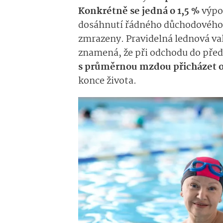
Konkrétně se jedná o 1,5 %
výpo
dosáhnutí řádného důchodového
zmrazeny. Pravidelná lednová valo
znamená, že při odchodu do př
s průměrnou mzdou přicházet o
konce života.