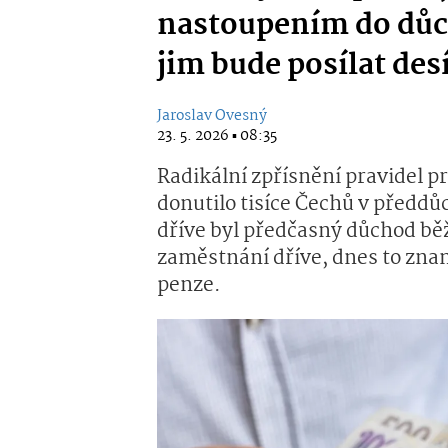
nastoupením do důch
jim bude posílat desí
Jaroslav Ovesný
23. 5. 2026 ▪ 08:35
Radikální zpřísnění pravidel 
donutilo tisíce Čechů v předd
dříve byl předčasný důchod b
zaměstnání dříve, dnes to zna
penze.