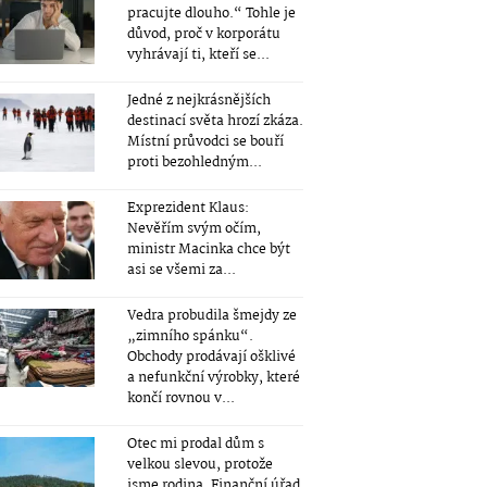
pracujte dlouho.“ Tohle je
důvod, proč v korporátu
vyhrávají ti, kteří se...
Jedné z nejkrásnějších
destinací světa hrozí zkáza.
Místní průvodci se bouří
proti bezohledným...
Exprezident Klaus:
Nevěřím svým očím,
ministr Macinka chce být
asi se všemi za...
Vedra probudila šmejdy ze
„zimního spánku“.
Obchody prodávají ošklivé
a nefunkční výrobky, které
končí rovnou v...
Otec mi prodal dům s
velkou slevou, protože
jsme rodina. Finanční úřad