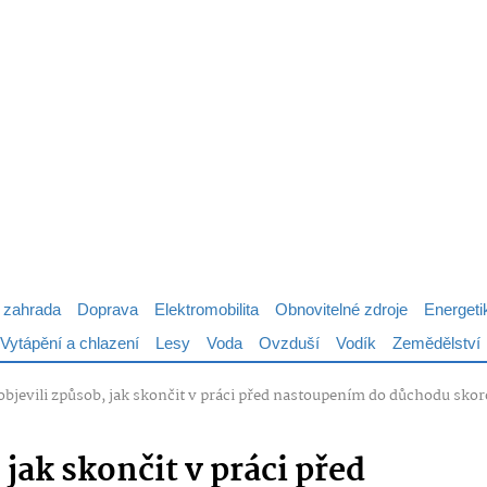
 zahrada
Doprava
Elektromobilita
Obnovitelné zdroje
Energeti
Vytápění a chlazení
Lesy
Voda
Ovzduší
Vodík
Zemědělství
objevili způsob, jak skončit v práci před nastoupením do důchodu skoro 
 jak skončit v práci před