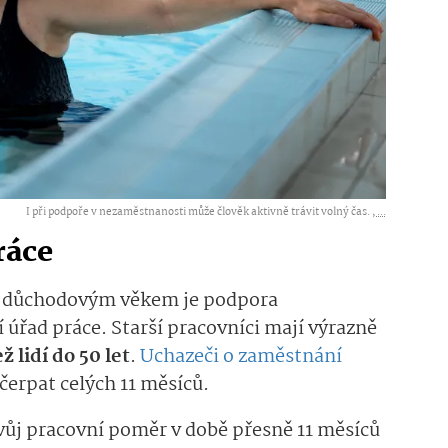
I při podpoře v nezaměstnanosti může člověk aktivně trávit volný čas. ,
...
ráce
ed důchodovým věkem je podpora
 úřad práce. Starší pracovníci mají výrazně
 lidí do 50 let
.
Uchazeči o zaměstnání
erpat celých 11 měsíců.
ůj pracovní poměr v době přesně 11 měsíců