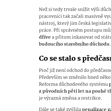
Než si tedy trvale snížit výši důch
pracovníci tak začali masivně vyu
nástroj, který jim česká legislat
práce. Při správném postupu m
dříve
a přitom inkasovat od stát
budoucího starobního důchodu
.
Co se stalo s předč
Proč již není odchod do předčasn
Především se změnilo hned několi
Reforma důchodového systému
z původních pěti let na pouhé tř
je výrazná změna a restrikce.
Dále se také zvýšila
penalizace z