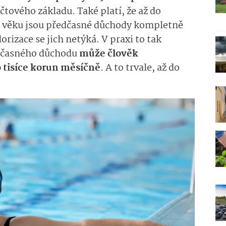
čtového základu. Také platí, že až do
 věku jsou předčasné důchody kompletně
rizace se jich netýká. V praxi to tak
edčasného důchodu
může člověk
 tisíce korun měsíčně
. A to trvale, až do