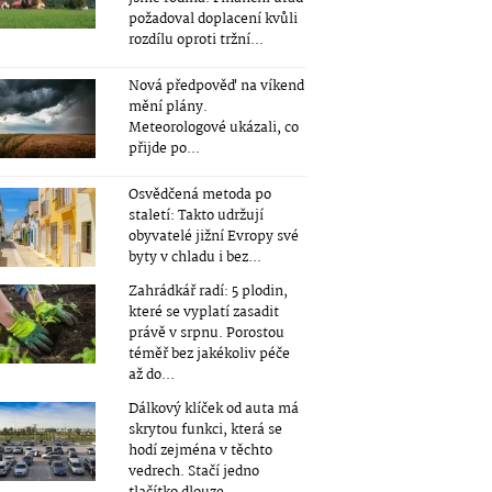
požadoval doplacení kvůli
rozdílu oproti tržní...
Nová předpověď na víkend
mění plány.
Meteorologové ukázali, co
přijde po...
Osvědčená metoda po
staletí: Takto udržují
obyvatelé jižní Evropy své
byty v chladu i bez...
Zahrádkář radí: 5 plodin,
které se vyplatí zasadit
právě v srpnu. Porostou
téměř bez jakékoliv péče
až do...
Dálkový klíček od auta má
skrytou funkci, která se
hodí zejména v těchto
vedrech. Stačí jedno