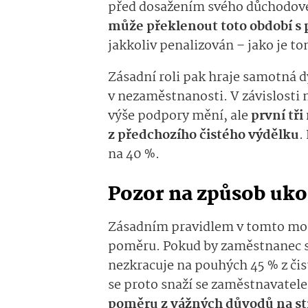
před dosažením svého důchodovéh
může překlenout toto období s
jakkoliv penalizován – jako je 
Zásadní roli pak hraje samotná 
v nezaměstnanosti. V závislosti
výše podpory mění, ale
první tř
z předchozího čistého výdělku
.
na 40 %.
Pozor na způsob uko
Zásadním pravidlem v tomto mod
poměru. Pokud by zaměstnanec sko
nezkracuje na pouhých 45 % z čis
se proto snaží se zaměstnavate
poměru z vážných důvodů na s