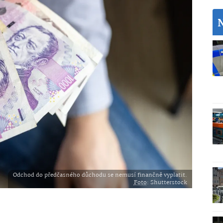
Odchod do předčasného důchodu se nemusí finančně vyplatit.
Foto
: Shutterstock