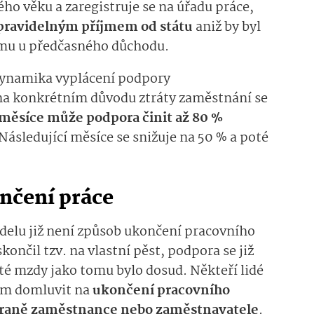
o věku a zaregistruje se na úřadu práce,
 pravidelným příjmem od státu
aniž by byl
tomu u předčasného důchodu.
dynamika vyplácení podpory
 na konkrétním důvodu ztráty zaměstnání se
i měsíce může podpora činit až 80 %
 Následující měsíce se snižuje na 50 % a poté
nčení práce
elu již není způsob ukončení pracovního
nčil tzv. na vlastní pěst, podpora se již
té mzdy jako tomu bylo dosud. Někteří lidé
lem domluvit na
ukončení pracovního
traně zaměstnance nebo zaměstnavatele
.