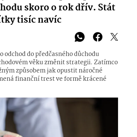
odu skoro o rok dřív. Stát
tky tisíc navíc
pro odchod do předčasného důchodu
ůchodovém věku změnit strategii. Zatímco
ěžným způsobem jak opustit náročné
mená finanční trest ve formě krácené