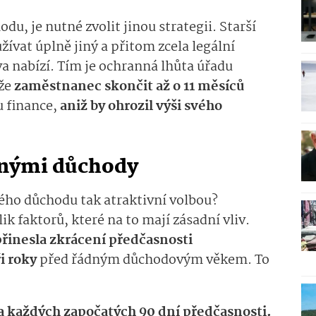
odu, je nutné zvolit jinou strategii. Starší
žívat úplně jiný a přitom zcela legální
iva nabízí. Tím je ochranná lhůta úřadu
ůže
zaměstnanec skončit až o 11 měsíců
u finance,
aniž by ohrozil výši svého
asnými důchody
ého důchodu tak atraktivní volbou?
k faktorů, které na to mají zásadní vliv.
přinesla zkrácení předčasnosti
i roky
před řádným důchodovým věkem. To
a každých započatých 90 dní předčasnosti.