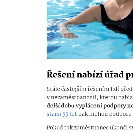
Řešení nabízí úřad p
Stále častějším řešením lidí př
v nezaměstnanosti, kterou nabízí
delší dobu vyplácení podpory než
starší 55 let
pak mohou podporu č
Pokud tak zaměstnanec ukončí sv