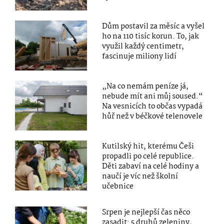
Dům postavil za měsíc a vyšel
ho na 110 tisíc korun. To, jak
využil každý centimetr,
fascinuje miliony lidí
„Na co nemám peníze já,
nebude mít ani můj soused.“
Na vesnicích to občas vypadá
hůř než v béčkové telenovele
Kutilský hit, kterému Češi
propadli po celé republice.
Děti zabaví na celé hodiny a
naučí je víc než školní
učebnice
Srpen je nejlepší čas něco
zasadit: 5 druhů zeleniny,