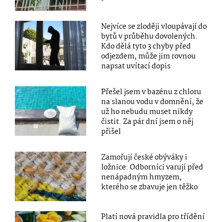
Nejvíce se zloději vloupávají do
bytů v průběhu dovolených.
Kdo dělá tyto 3 chyby před
odjezdem, může jim rovnou
napsat uvítací dopis
Přešel jsem v bazénu z chloru
na slanou vodu v domnění, že
už ho nebudu muset nikdy
čistit. Za pár dní jsem o něj
přišel
Zamořují české obýváky i
ložnice: Odborníci varují před
nenápadným hmyzem,
kterého se zbavuje jen těžko
Platí nová pravidla pro třídění