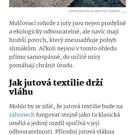
Jutová textilie se ukotvuje skobami. ,
...
Mulčovací rohože z juty jsou nejen prodyšné
a ekologicky odbouratelné, ale navíc mají
hrubší povrch, který znesnadňuje pohyb
slimákům. Ačkoli nejsou v tomto ohledu
přímo samospásné, do určité míry
pomáhají chránit úrodu.
Jak jutová textilie drží
vláhu
Mohlo by se zdát, že jutová textilie bude na
záhonech
fungovat stejně jako ta klasická
umělá a jediný rozdíl spočívá v její
odbouratelnosti. Přírodní jutová vlákna