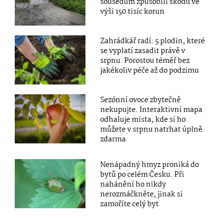
sousedům způsobili škodu ve
výši 150 tisíc korun
Zahrádkář radí: 5 plodin, které
se vyplatí zasadit právě v
srpnu. Porostou téměř bez
jakékoliv péče až do podzimu
Sezónní ovoce zbytečně
nekupujte. Interaktivní mapa
odhaluje místa, kde si ho
můžete v srpnu natrhat úplně
zdarma
Nenápadný hmyz proniká do
bytů po celém Česku. Při
nahánění ho nikdy
nerozmáčkněte, jinak si
zamoříte celý byt