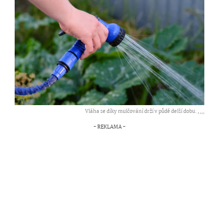
Vláha se díky mulčování drží v půdě delší dobu. ,
...