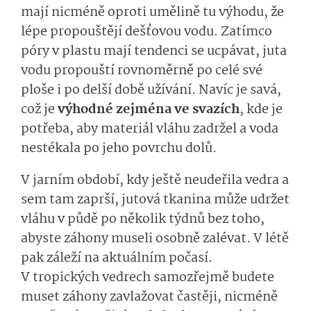
mají nicméně oproti umělině tu výhodu, že
lépe propouštějí dešťovou vodu. Zatímco
póry v plastu mají tendenci se ucpávat, juta
vodu propouští rovnoměrně po celé své
ploše i po delší době užívání. Navíc je savá,
což je
výhodné zejména ve svazích
, kde je
potřeba, aby materiál vláhu zadržel a voda
nestékala po jeho povrchu dolů.
V jarním období, kdy ještě neudeřila vedra a
sem tam zaprší, jutová tkanina může udržet
vláhu v půdě po několik týdnů bez toho,
abyste záhony museli osobně zalévat. V létě
pak záleží na aktuálním počasí.
V tropických vedrech samozřejmě budete
muset záhony zavlažovat častěji, nicméně