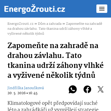
Toggl
navig
EnergoZrouti.cz
»
Dům a zahrada
»
Zapomeňte na zahradě
na drahou závlahu. Tato tkanina udrží záhony vlhké a
vyživené několik týdnů
Zapomeňte na zahradě na
drahou závlahu. Tato
tkanina udrží záhony vlhké
a vyživené několik týdnů
Jindřiška Janoušková
20. 5. 2026 ▪ 16:45
Klimatologové opět předpovídají suché
léto a zahrádkáři už vymýšlejí strategie,