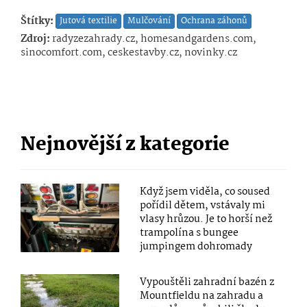
Štítky:
Jutová textilie
Mulčování
Ochrana záhonů
Zdroj:
radyzezahrady.cz, homesandgardens.com,
sinocomfort.com, ceskestavby.cz, novinky.cz
Nejnovější z kategorie
Když jsem viděla, co soused
pořídil dětem, vstávaly mi
vlasy hrůzou. Je to horší než
trampolína s bungee
jumpingem dohromady
Vypouštěli zahradní bazén z
Mountfieldu na zahradu a