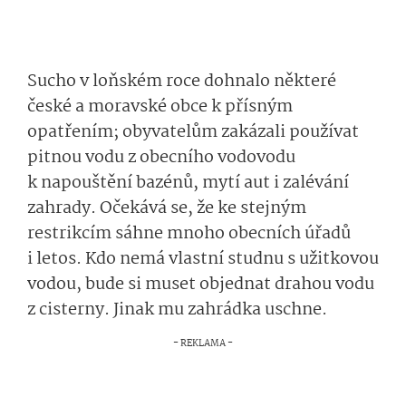
Sucho v loňském roce dohnalo některé
české a moravské obce k přísným
opatřením; obyvatelům zakázali používat
pitnou vodu z obecního vodovodu
k napouštění bazénů, mytí aut i zalévání
zahrady. Očekává se, že ke stejným
restrikcím sáhne mnoho obecních úřadů
i letos. Kdo nemá vlastní studnu s užitkovou
vodou, bude si muset objednat drahou vodu
z cisterny. Jinak mu zahrádka uschne.