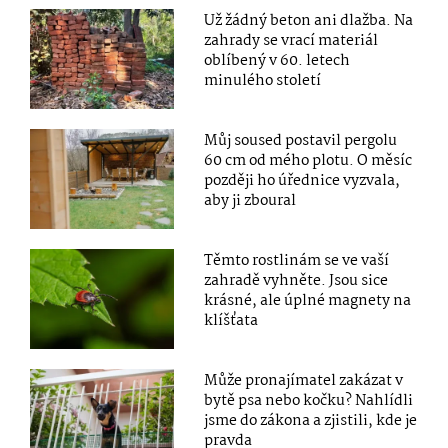
Už žádný beton ani dlažba. Na
zahrady se vrací materiál
oblíbený v 60. letech
minulého století
Můj soused postavil pergolu
60 cm od mého plotu. O měsíc
později ho úřednice vyzvala,
aby ji zboural
Těmto rostlinám se ve vaší
zahradě vyhněte. Jsou sice
krásné, ale úplné magnety na
klíšťata
Může pronajímatel zakázat v
bytě psa nebo kočku? Nahlídli
jsme do zákona a zjistili, kde je
pravda