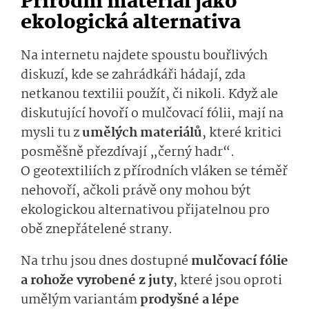
Přírodní materiál jako
ekologická alternativa
Na internetu najdete spoustu bouřlivých
diskuzí, kde se zahrádkáři hádají, zda
netkanou textilii použít, či nikoli. Když ale
diskutující hovoří o mulčovací fólii, mají na
mysli tu z
umělých materiálů
, které kritici
posměšně přezdívají „černý hadr“.
O geotextiliích z přírodních vláken se téměř
nehovoří, ačkoli právě ony mohou být
ekologickou alternativou přijatelnou pro
obě znepřátelené strany.
Na trhu jsou dnes dostupné
mulčovací fólie
a rohože vyrobené z juty
, které jsou oproti
umělým variantám
prodyšné a lépe