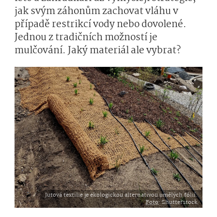
jak svým záhonům zachovat vláhu v
případě restrikcí vody nebo dovolené.
Jednou z tradičních možností je
mulčování. Jaký materiál ale vybrat?
Jutová textilie je ekologickou alternativou umělých fólií.
Foto
: Shutterstock