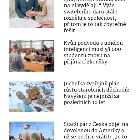
na ni vydělají.“ Výše
svatebního daru stále
rozděluje společnost,
přitom je to tak zbytečné
řešit
Kvůli podvodu s umělou
inteligencí musí 58 000
studentů znovu na
přijímací zkoušky
Juchelka zveřejnil plán
růstu starobních důchodů:
Navýšení je nejnižší za
posledních 10 let
Starší pár z Česka odjel na
dovolenou do Ameriky a
už se nechce vrátit: „Je to