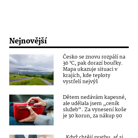
Nejnovější
Česko se znovu rozpálí na
36 °C, pak dorazí bouřky.
Mapa ukazuje situaci v
krajích, kde teploty
vystřelí nejvýš
Dětem nedávám kapesné,
ale udělala jsem „ceník
služeb“. Za vynesení koše
je 30 korun, za nákup 90
„Když chtějí svatbu, ať si