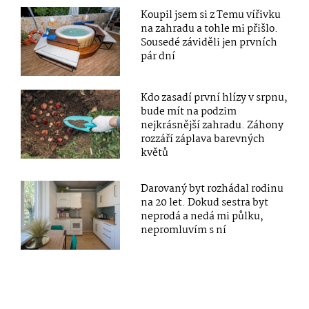
Koupil jsem si z Temu vířivku
na zahradu a tohle mi přišlo.
Sousedé záviděli jen prvních
pár dní
Kdo zasadí první hlízy v srpnu,
bude mít na podzim
nejkrásnější zahradu. Záhony
rozzáří záplava barevných
květů
Darovaný byt rozhádal rodinu
na 20 let. Dokud sestra byt
neprodá a nedá mi půlku,
nepromluvím s ní