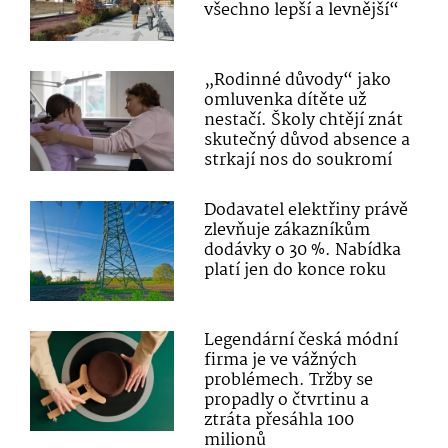
všechno lepší a levnější“
„Rodinné důvody“ jako
omluvenka dítěte už
nestačí. Školy chtějí znát
skutečný důvod absence a
strkají nos do soukromí
Dodavatel elektřiny právě
zlevňuje zákazníkům
dodávky o 30 %. Nabídka
platí jen do konce roku
Legendární česká módní
firma je ve vážných
problémech. Tržby se
propadly o čtvrtinu a
ztráta přesáhla 100
milionů