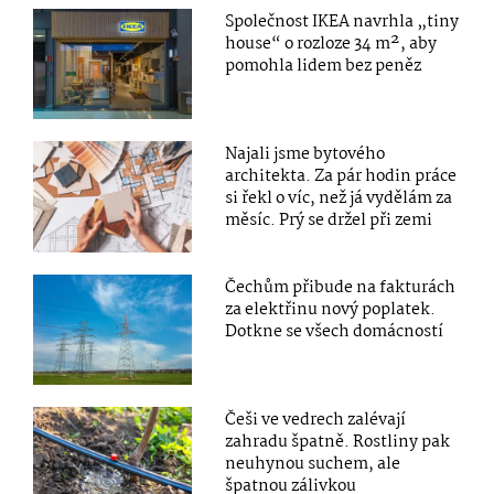
Společnost IKEA navrhla „tiny
house“ o rozloze 34 m², aby
pomohla lidem bez peněz
Najali jsme bytového
architekta. Za pár hodin práce
si řekl o víc, než já vydělám za
měsíc. Prý se držel při zemi
Čechům přibude na fakturách
za elektřinu nový poplatek.
Dotkne se všech domácností
Češi ve vedrech zalévají
zahradu špatně. Rostliny pak
neuhynou suchem, ale
špatnou zálivkou