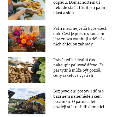
odpadu: Domácnostem už
nebude stačit třídit jen papír,
plast a sklo
Patří mezi největší kýče všech
dob. Češi je přesto s koncem
léta znovu vytahují a dělají z
nich chloubu zahrady
Právě teď je ideální čas
nakoupit palivové dřevo. Za
pár týdnů může být pozdě,
ceny raketově vystřelí
Bez povolení postavil dům s
bazénem na zemědělském
pozemku. O patnáct let
později stát nařídil demolici