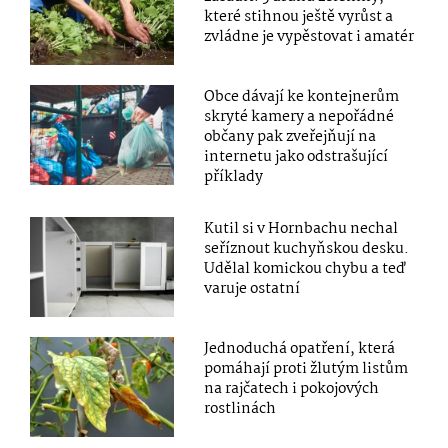
které stihnou ještě vyrůst a
zvládne je vypěstovat i amatér
Obce dávají ke kontejnerům
skryté kamery a nepořádné
občany pak zveřejňují na
internetu jako odstrašující
příklady
Kutil si v Hornbachu nechal
seříznout kuchyňskou desku.
Udělal komickou chybu a teď
varuje ostatní
Jednoduchá opatření, která
pomáhají proti žlutým listům
na rajčatech i pokojových
rostlinách