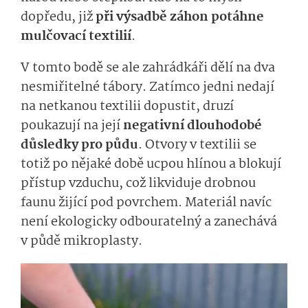
dopředu, již
při výsadbě záhon potáhne
mulčovací textilií
.
V tomto bodě se ale zahrádkáři dělí na dva
nesmiřitelné tábory. Zatímco jedni nedají
na netkanou textilii dopustit, druzí
poukazují na její
negativní dlouhodobé
důsledky pro půdu
. Otvory v textilii se
totiž po nějaké době ucpou hlínou a blokují
přístup vzduchu, což likviduje drobnou
faunu žijící pod povrchem. Materiál navíc
není ekologicky odbouratelný a zanechává
v půdě mikroplasty.