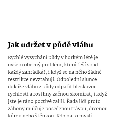
Jak udržet v půdě vláhu
Rychlé vysychání půdy v horkém létě je
ovšem obecný problém, který řeší snad
každý zahrádkář, i když se na něho žádné
restrikce nevztahují. Odpolední slunce
dokáže vláhu z půdy odpařit bleskovou
rychlostí a rostliny začnou skomírat, i když
jste je ráno poctivě zalili. Řada lidí proto
záhony mulčuje posečenou trávou, drcenou
kůrou nebo štěpkou. Kdo na to myslí