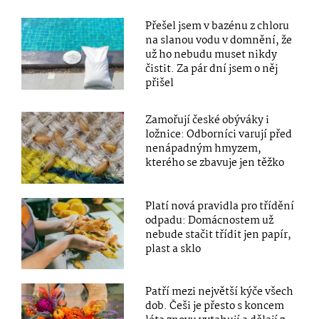
Přešel jsem v bazénu z chloru
na slanou vodu v domnění, že
už ho nebudu muset nikdy
čistit. Za pár dní jsem o něj
přišel
Zamořují české obýváky i
ložnice: Odborníci varují před
nenápadným hmyzem,
kterého se zbavuje jen těžko
Platí nová pravidla pro třídění
odpadu: Domácnostem už
nebude stačit třídit jen papír,
plast a sklo
Patří mezi největší kýče všech
dob. Češi je přesto s koncem