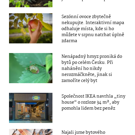
Sezónní ovoce zbytečně
nekupujte. Interaktivní mapa
odhaluje místa, kde si ho
můžete v srpnu natrhat úplně
zdarma
Nenápadný hmyz proniká do
bytů po celém Česku. Při
nahánění ho nikdy
nerozmáčkněte, jinak si
zamoříte celý byt
Společnost IKEA navrhla „tiny
house“ o rozloze 34 m², aby
pomohla lidem bez peněz
Najali jsme bytového