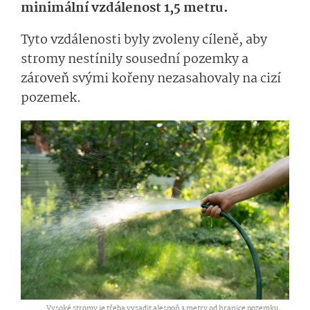
minimální vzdálenost 1,5 metru.
Tyto vzdálenosti byly zvoleny cíleně, aby
stromy nestínily sousední pozemky a
zároveň svými kořeny nezasahovaly na cizí
pozemek.
Vysoké stromy je třeba vysadit alespoň 3 metry od hranice pozemku ,
...