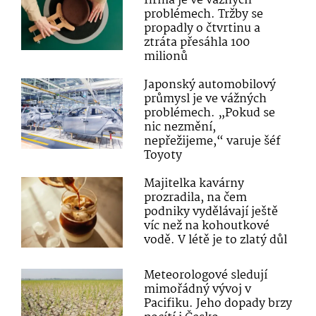
firma je ve vážných
problémech. Tržby se
propadly o čtvrtinu a
ztráta přesáhla 100
milionů
Japonský automobilový
průmysl je ve vážných
problémech. „Pokud se
nic nezmění,
nepřežijeme,“ varuje šéf
Toyoty
Majitelka kavárny
prozradila, na čem
podniky vydělávají ještě
víc než na kohoutkové
vodě. V létě je to zlatý důl
Meteorologové sledují
mimořádný vývoj v
Pacifiku. Jeho dopady brzy