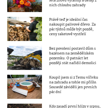
léta znovu vytahují a dělají z
nich chloubu zahrady
Právě teď je ideální čas
nakoupit palivové dřevo. Za
pár týdnů může být pozdě,
ceny raketově vystřelí
Bez povolení postavil dům s
bazénem na zemědělském
pozemku. O patnáct let
později stát nařídil demolici
Koupil jsem si z Temu vířivku
na zahradu a tohle mi přišlo.
Sousedé záviděli jen prvních
pár dní
Kdo zasadí první hlízy v srpnu,