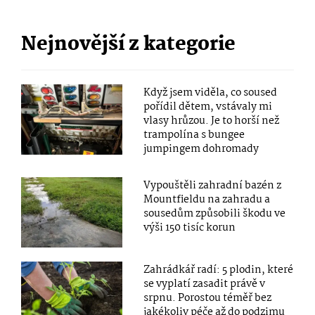
Nejnovější z kategorie
Když jsem viděla, co soused
pořídil dětem, vstávaly mi
vlasy hrůzou. Je to horší než
trampolína s bungee
jumpingem dohromady
Vypouštěli zahradní bazén z
Mountfieldu na zahradu a
sousedům způsobili škodu ve
výši 150 tisíc korun
Zahrádkář radí: 5 plodin, které
se vyplatí zasadit právě v
srpnu. Porostou téměř bez
jakékoliv péče až do podzimu