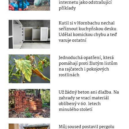
internetu jako odstrašující
příklady
Kutil si v Hornbachu nechal
seříznout kuchyňskou desku.
Udělal komickou chybu a teď
varuje ostatní
Jednoduchá opatření, která
pomáhají proti žlutým listům
na rajčatech i pokojových
rostlinách
Už žádný beton ani dlažba. Na
zahrady se vrací materiál
oblíbený v 60. letech
minulého století
Můj soused postavil pergolu