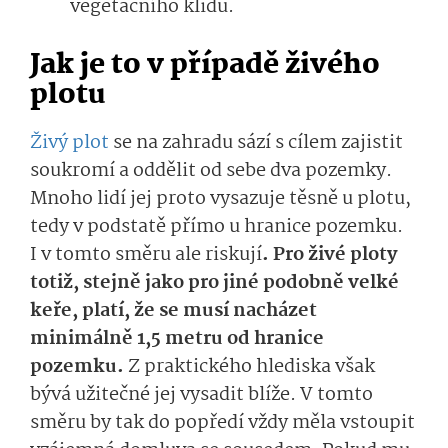
vegetačního klidu.
Jak je to v případě živého
plotu
Živý plot
se na zahradu sází s cílem zajistit
soukromí a oddělit od sebe dva pozemky.
Mnoho lidí jej proto vysazuje těsně u plotu,
tedy v podstatě přímo u hranice pozemku.
I v tomto směru ale riskují
. Pro živé ploty
totiž, stejně jako pro jiné podobně velké
keře, platí, že se musí nacházet
minimálně 1,5 metru od hranice
pozemku.
Z praktického hlediska však
bývá užitečné jej vysadit blíže. V tomto
směru by tak do popředí vždy měla vstoupit