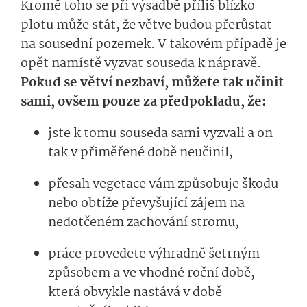
Kromě toho se při výsadbě příliš blízko
plotu může stát, že větve budou přerůstat
na sousední pozemek. V takovém případě je
opět namístě vyzvat souseda k nápravě.
Pokud se větví nezbaví, můžete tak učinit
sami, ovšem pouze za předpokladu, že:
jste k tomu souseda sami vyzvali a on
tak v přiměřené době neučinil,
přesah vegetace vám způsobuje škodu
nebo obtíže převyšující zájem na
nedotčeném zachování stromu,
práce provedete výhradně šetrným
způsobem a ve vhodné roční době,
která obvykle nastává v době