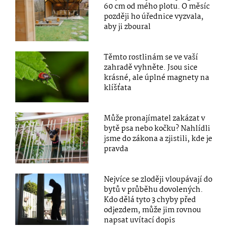
60 cm od mého plotu. O měsíc
později ho úřednice vyzvala,
aby ji zboural
Těmto rostlinám se ve vaší
zahradě vyhněte. Jsou sice
krásné, ale úplné magnety na
klíšťata
Může pronajímatel zakázat v
bytě psa nebo kočku? Nahlídli
jsme do zákona a zjistili, kde je
pravda
Nejvíce se zloději vloupávají do
bytů v průběhu dovolených.
Kdo dělá tyto 3 chyby před
odjezdem, může jim rovnou
napsat uvítací dopis