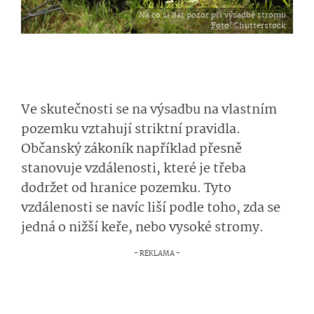
Na co si dát pozor při výsadbě stromu
Foto
: Shutterstock
Ve skutečnosti se na výsadbu na vlastním
pozemku vztahují striktní pravidla.
Občanský zákoník například přesně
stanovuje vzdálenosti, které je třeba
dodržet od hranice pozemku. Tyto
vzdálenosti se navíc liší podle toho, zda se
jedná o nižší keře, nebo vysoké stromy.