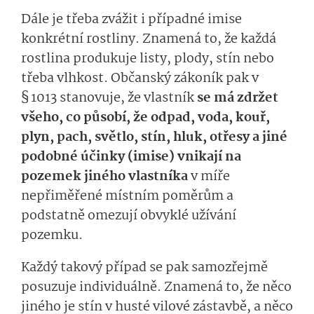
Dále je třeba zvážit i případné imise
konkrétní rostliny. Znamená to, že každá
rostlina produkuje listy, plody, stín nebo
třeba vlhkost. Občanský zákoník pak v
§ 1013 stanovuje, že vlastník
se má zdržet
všeho, co působí, že odpad, voda, kouř,
plyn, pach, světlo, stín, hluk, otřesy a jiné
podobné účinky (imise) vnikají na
pozemek jiného vlastníka
v míře
nepřiměřené místním poměrům a
podstatně omezují obvyklé užívání
pozemku.
Každý takový případ se pak samozřejmě
posuzuje individuálně. Znamená to, že něco
jiného je stín v husté vilové zástavbě, a něco