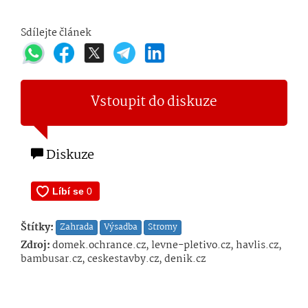
Sdílejte článek
Vstoupit do diskuze
Diskuze
Štítky:
Zahrada
Výsadba
Stromy
Zdroj:
domek.ochrance.cz, levne-pletivo.cz, havlis.cz,
bambusar.cz, ceskestavby.cz, denik.cz