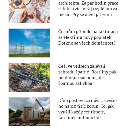
architekta. Za pár hodin práce
si řekl o víc, než já vydělám za
měsíc. Prý se držel při zemi
Čechům přibude na fakturách
za elektřinu nový poplatek.
Dotkne se všech domácností
Češi ve vedrech zalévají
zahradu špatně. Rostliny pak
neuhynou suchem, ale
špatnou zálivkou
Dům postavil za měsíc a vyšel
ho na 110 tisíc korun. To, jak
využil každý centimetr,
fascinuje miliony lidí