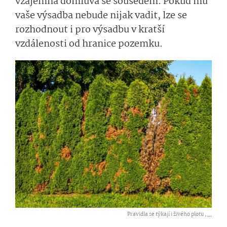
vzájemná domluva se sousedem. Pokud mu
vaše výsadba nebude nijak vadit, lze se
rozhodnout i pro výsadbu v kratší
vzdálenosti od hranice pozemku.
Pravidla se týkají i živého plotu ,
...