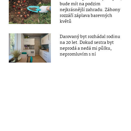
bude mít na podzim
nejkrásnější zahradu. Záhony
rozzáří záplava barevných
květů
Darovaný byt rozhádal rodinu
na 20 let. Dokud sestra byt
neprodá a nedá mi půlku,
nepromluvím s ní