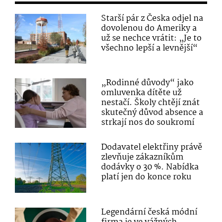
Starší pár z Česka odjel na
dovolenou do Ameriky a
už se nechce vrátit: „Je to
všechno lepší a levnější“
„Rodinné důvody“ jako
omluvenka dítěte už
nestačí. Školy chtějí znát
skutečný důvod absence a
strkají nos do soukromí
Dodavatel elektřiny právě
zlevňuje zákazníkům
dodávky o 30 %. Nabídka
platí jen do konce roku
Legendární česká módní