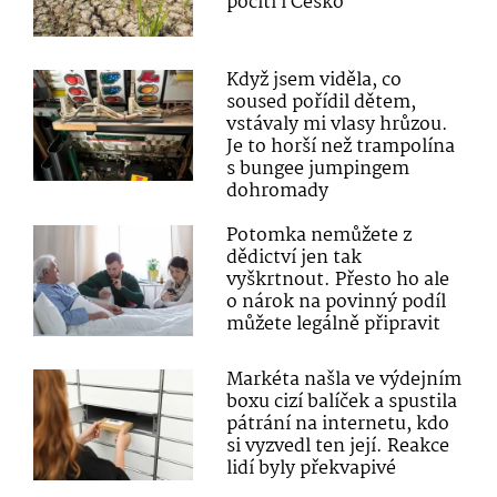
pocítí i Česko
Když jsem viděla, co
soused pořídil dětem,
vstávaly mi vlasy hrůzou.
Je to horší než trampolína
s bungee jumpingem
dohromady
Potomka nemůžete z
dědictví jen tak
vyškrtnout. Přesto ho ale
o nárok na povinný podíl
můžete legálně připravit
Markéta našla ve výdejním
boxu cizí balíček a spustila
pátrání na internetu, kdo
si vyzvedl ten její. Reakce
lidí byly překvapivé