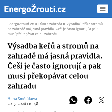
Toggl
navig
EnergoZrouti.cz
»
Dům a zahrada
»
Výsadba keřů a stromů
na zahradě má jasná pravidla. Češi je často ignorují a pak
musí překopávat celou zahradu
Výsadba keřů a stromů na
zahradě má jasná pravidla.
Češi je často ignorují a pak
musí překopávat celou
zahradu
Hana Smětáková
20. 5. 2026 ▪ 10:48