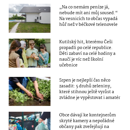
„Na co nemám peníze já,
nebude mít ani můj soused.“
Na vesnicích to občas vypadá
hůř než v béčkové telenovele
Kutilský hit, kterému Češi
propadli po celé republice.
Děti zabaví na celé hodiny a
naučí je víc než školní
učebnice
Srpen je nejlepší čas něco
zasadit: 5 druhů zeleniny,
které stihnou ještě vyrůst a
zvládne je vypěstovat i amatér
Obce dávají ke kontejnerům
skryté kamery a nepořádné
občany pak zveřejňují na