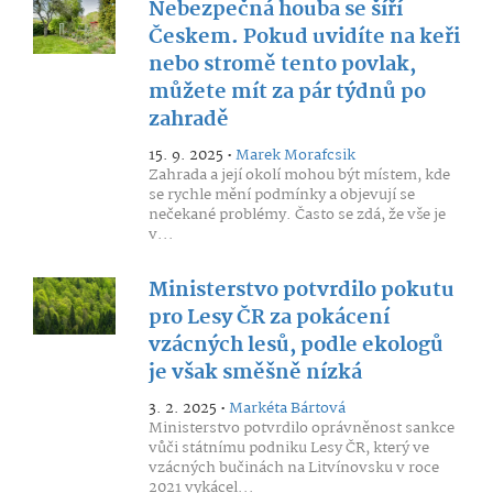
Nebezpečná houba se šíří
Českem. Pokud uvidíte na keři
nebo stromě tento povlak,
můžete mít za pár týdnů po
zahradě
15. 9. 2025 •
Marek Morafcsik
Zahrada a její okolí mohou být místem, kde
se rychle mění podmínky a objevují se
nečekané problémy. Často se zdá, že vše je
v...
Ministerstvo potvrdilo pokutu
pro Lesy ČR za pokácení
vzácných lesů, podle ekologů
je však směšně nízká
3. 2. 2025 •
Markéta Bártová
Ministerstvo potvrdilo oprávněnost sankce
vůči státnímu podniku Lesy ČR, který ve
vzácných bučinách na Litvínovsku v roce
2021 vykácel...