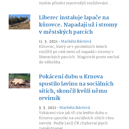
mohlo přinést masivnější rozšiřování...
Liberec instaluje lapače na
kůrovce. Napadají už i stromy
v městských parcích
11. 5. 2021 •
Markéta Bártová
Kůrovec, který se v posledních letech
rozšířil po celé zemi už napadá i stromy v
libereckých parcích. Magistrát proto nechal
do několika...
Pokácení dubu u Krnova
spustilo lavinu na sociálních
sítích, skončil kvůli němu
revírník
3. 5. 2021 •
Markéta Bártová
Vykácení více jak tři sta letého dubu u
Krnova spustilo na sociálních sítích vlnu
nevole. Podle Lesů ČR chyboval jejich
zaměstnanec,...