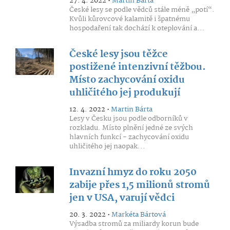
27. 4. 2022 •
Martin Bárta
České lesy se podle vědců stále méně „potí“.
Kvůli kůrovcové kalamitě i špatnému
hospodaření tak dochází k oteplování a...
České lesy jsou těžce
postižené intenzivní těžbou.
Místo zachycování oxidu
uhličitého jej produkují
12. 4. 2022 •
Martin Bárta
Lesy v Česku jsou podle odborníků v
rozkladu. Místo plnění jedné ze svých
hlavních funkcí - zachycování oxidu
uhličitého jej naopak...
Invazní hmyz do roku 2050
zabije přes 1,5 milionů stromů
jen v USA, varují vědci
20. 3. 2022 •
Markéta Bártová
Výsadba stromů za miliardy korun bude