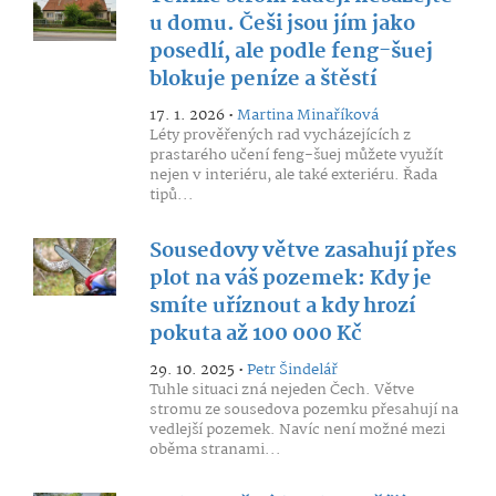
u domu. Češi jsou jím jako
posedlí, ale podle feng-šuej
blokuje peníze a štěstí
17. 1. 2026 •
Martina Minaříková
Léty prověřených rad vycházejících z
prastarého učení feng-šuej můžete využít
nejen v interiéru, ale také exteriéru. Řada
tipů...
Sousedovy větve zasahují přes
plot na váš pozemek: Kdy je
smíte uříznout a kdy hrozí
pokuta až 100 000 Kč
29. 10. 2025 •
Petr Šindelář
Tuhle situaci zná nejeden Čech. Větve
stromu ze sousedova pozemku přesahují na
vedlejší pozemek. Navíc není možné mezi
oběma stranami...