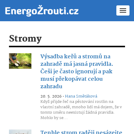
Toggl
navig
Stromy
Výsadba keřů a stromů na
zahradě má jasná pravidla.
Češi je často ignorují a pak
musí překopávat celou
zahradu
20. 5. 2026 •
Hana Smětáková
Když přijde řeč na pěstování rostlin na
vlastní zahradě, mnoho lidí má dojem, že v
tomto směru neexistují žádná pravidla.
Mohlo by se...
Tenhle strom raději nesázejte