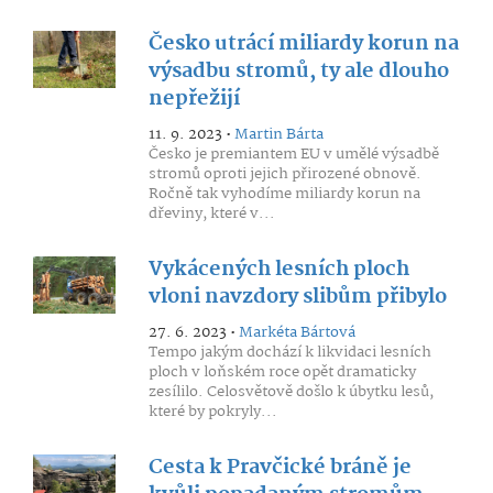
Česko utrácí miliardy korun na
výsadbu stromů, ty ale dlouho
nepřežijí
11. 9. 2023 •
Martin Bárta
Česko je premiantem EU v umělé výsadbě
stromů oproti jejich přirozené obnově.
Ročně tak vyhodíme miliardy korun na
dřeviny, které v...
Vykácených lesních ploch
vloni navzdory slibům přibylo
27. 6. 2023 •
Markéta Bártová
Tempo jakým dochází k likvidaci lesních
ploch v loňském roce opět dramaticky
zesílilo. Celosvětově došlo k úbytku lesů,
které by pokryly...
Cesta k Pravčické bráně je