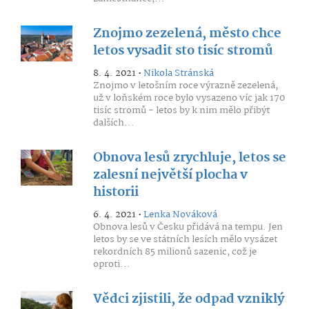
Znojmo zezelená, město chce
letos vysadit sto tisíc stromů
8. 4. 2021 •
Nikola Stránská
Znojmo v letošním roce výrazně zezelená,
už v loňském roce bylo vysazeno víc jak 170
tisíc stromů - letos by k nim mělo přibýt
dalších...
Obnova lesů zrychluje, letos se
zalesní největší plocha v
historii
6. 4. 2021 •
Lenka Nováková
Obnova lesů v Česku přidává na tempu. Jen
letos by se ve státních lesích mělo vysázet
rekordních 85 milionů sazenic, což je
oproti...
Vědci zjistili, že odpad vzniklý