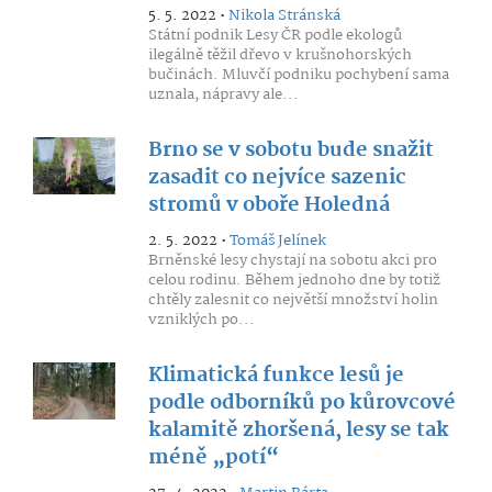
5. 5. 2022 •
Nikola Stránská
Státní podnik Lesy ČR podle ekologů
ilegálně těžil dřevo v krušnohorských
bučinách. Mluvčí podniku pochybení sama
uznala, nápravy ale...
Brno se v sobotu bude snažit
zasadit co nejvíce sazenic
stromů v oboře Holedná
2. 5. 2022 •
Tomáš Jelínek
Brněnské lesy chystají na sobotu akci pro
celou rodinu. Během jednoho dne by totiž
chtěly zalesnit co největší množství holin
vzniklých po...
Klimatická funkce lesů je
podle odborníků po kůrovcové
kalamitě zhoršená, lesy se tak
méně „potí“