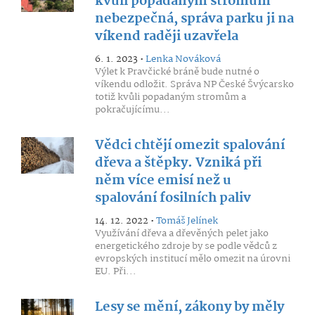
kvůli popadaným stromům
nebezpečná, správa parku ji na
víkend raději uzavřela
6. 1. 2023 •
Lenka Nováková
Výlet k Pravčické bráně bude nutné o
víkendu odložit. Správa NP České Švýcarsko
totiž kvůli popadaným stromům a
pokračujícímu...
Vědci chtějí omezit spalování
dřeva a štěpky. Vzniká při
něm více emisí než u
spalování fosilních paliv
14. 12. 2022 •
Tomáš Jelínek
Využívání dřeva a dřevěných pelet jako
energetického zdroje by se podle vědců z
evropských institucí mělo omezit na úrovni
EU. Při...
Lesy se mění, zákony by měly