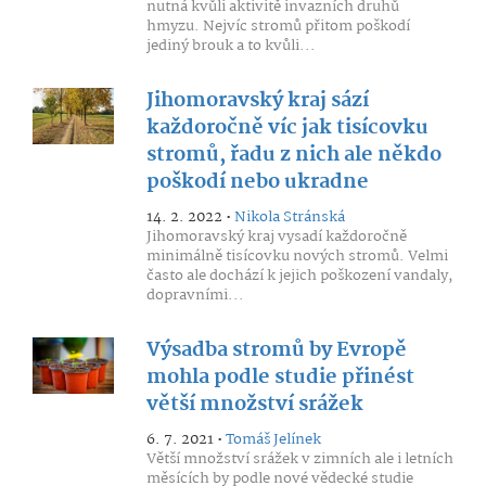
nutná kvůli aktivitě invazních druhů
hmyzu. Nejvíc stromů přitom poškodí
jediný brouk a to kvůli...
Jihomoravský kraj sází
každoročně víc jak tisícovku
stromů, řadu z nich ale někdo
poškodí nebo ukradne
14. 2. 2022 •
Nikola Stránská
Jihomoravský kraj vysadí každoročně
minimálně tisícovku nových stromů. Velmi
často ale dochází k jejich poškození vandaly,
dopravními...
Výsadba stromů by Evropě
mohla podle studie přinést
větší množství srážek
6. 7. 2021 •
Tomáš Jelínek
Větší množství srážek v zimních ale i letních
měsících by podle nové vědecké studie