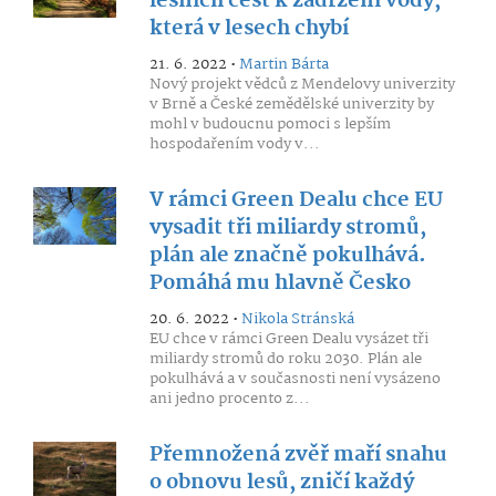
lesních cest k zadržení vody,
která v lesech chybí
21. 6. 2022 •
Martin Bárta
Nový projekt vědců z Mendelovy univerzity
v Brně a České zemědělské univerzity by
mohl v budoucnu pomoci s lepším
hospodařením vody v...
V rámci Green Dealu chce EU
vysadit tři miliardy stromů,
plán ale značně pokulhává.
Pomáhá mu hlavně Česko
20. 6. 2022 •
Nikola Stránská
EU chce v rámci Green Dealu vysázet tři
miliardy stromů do roku 2030. Plán ale
pokulhává a v současnosti není vysázeno
ani jedno procento z...
Přemnožená zvěř maří snahu
o obnovu lesů, zničí každý