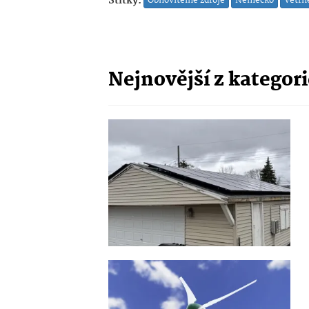
Štítky:
Obnovitelné zdroje
Německo
Větrn
Nejnovější z kategor