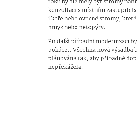
roku by ale měly být stromy nahr
konzultaci s místním zastupitel
i keře nebo ovocné stromy, které
hmyz nebo netopýry.
Při další případní modernizaci b
pokácet. Všechna nová výsadba by
plánována tak, aby případné dopr
nepřekážela.