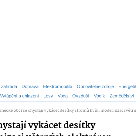
 zahrada
Doprava
Elektromobilita
Obnovitelné zdroje
Energeti
Vytápění a chlazení
Lesy
Voda
Ovzduší
Vodík
Zemědělství
mecké obci se chystají vykácet desítky stromů kvůli modernizaci větr
ystají vykácet desítky