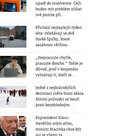
upadl do insolvence. Češi
budou mít problém získat
své peníze při...
Přichází nejteplejší týden
léta: Očekávají se dvě
horké špičky, které
zasáhnou většinu...
„Nepracujte chytře,
pracujte dlouho.“ Tohle je
důvod, proč v korporátu
vyhrávají ti, kteří se...
Jedné z nejkrásnějších
destinací světa hrozí zkáza.
Místní průvodci se bouří
proti bezohledným...
Exprezident Klaus:
Nevěřím svým očím,
ministr Macinka chce být
asi se všemi za...