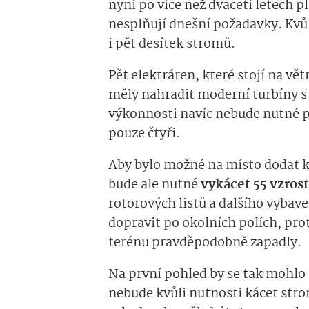
nyní po více než dvaceti letech p
nesplňují dnešní požadavky. Kvůl
i pět desítek stromů.
Pět elektráren, které stojí na vě
měly nahradit moderní turbíny s 
výkonnosti navíc nebude nutné pr
pouze čtyři.
Aby bylo možné na místo dodat 
bude ale nutné
vykácet 55 vzros
rotorových listů a dalšího vybaven
dopravit po okolních polích, pro
terénu pravděpodobně zapadly.
Na první pohled by se tak mohlo 
nebude kvůli nutnosti kácet stro