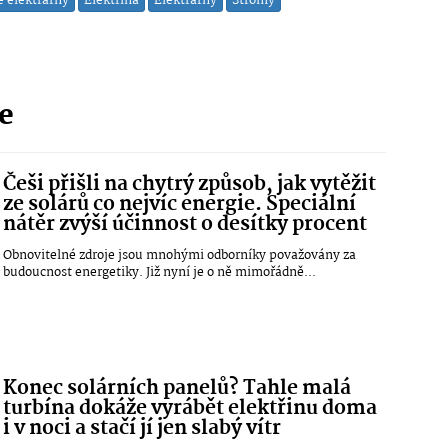
é elektrárny
Elektřina
Elektrárny
Stromy
ie
Češi přišli na chytrý způsob, jak vytěžit
ze solárů co nejvíc energie. Speciální
nátěr zvýší účinnost o desítky procent
Obnovitelné zdroje jsou mnohými odborníky považovány za
budoucnost energetiky. Již nyní je o ně mimořádně...
Konec solárních panelů? Tahle malá
turbína dokáže vyrábět elektřinu doma
i v noci a stačí jí jen slabý vítr