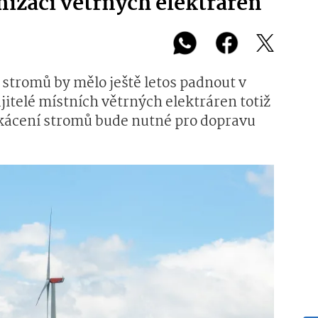
izaci větrných elektráren
 stromů by mělo ještě letos padnout v
itelé místních větrných elektráren totiž
vykácení stromů bude nutné pro dopravu