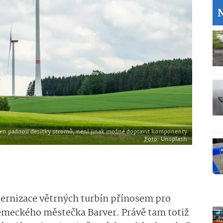
ren padnou desítky stromů, není jinak možné dopravit komponenty
Foto
: Unsplash
dernizace větrných turbín přínosem pro
 německého městečka Barver. Právě tam totiž