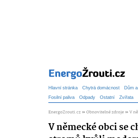
Hlavní stránka
Chytrá domácnost
Dům a
Fosilní paliva
Odpady
Ostatní
Zvířata
EnergoZrouti.cz
»
Obnovitelné zdroje
»
V ně
V německé obci se ch