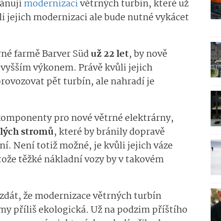
lánují
modernizaci
větrných turbín, které už
i jejich modernizaci ale bude nutné vykácet
trné farmě Barver Süd
už 22 let
, by nově
vyšším výkonem. Právě kvůli jejich
ovozovat pět turbín, ale nahradí je
komponenty pro nové větrné elektrárny,
tlých stromů
, které by bránily dopravě
í. Není totiž možné, je kvůli jejich váze
tože těžké nákladní vozy by v takovém
zdát, že modernizace větrných turbín
my příliš ekologická. Už na podzim příštího