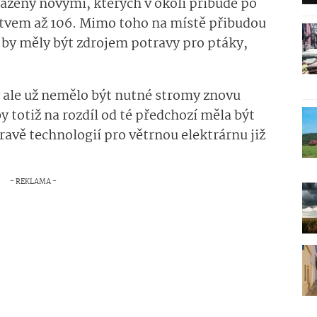
azeny novými, kterých v okolí přibude po
stvem až 106. Mimo toho na místě přibudou
 by měly být zdrojem potravy pro ptáky,
y ale už nemělo být nutné stromy znovu
 totiž na rozdíl od té předchozí měla být
avě technologií pro větrnou elektrárnu již