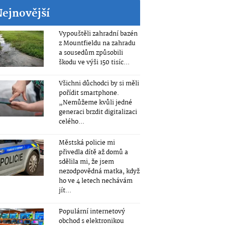
Nejnovější
Vypouštěli zahradní bazén
z Mountfieldu na zahradu
a sousedům způsobili
škodu ve výši 150 tisíc...
Všichni důchodci by si měli
pořídit smartphone.
„Nemůžeme kvůli jedné
generaci brzdit digitalizaci
celého...
Městská policie mi
přivedla dítě až domů a
sdělila mi, že jsem
nezodpovědná matka, když
ho ve 4 letech nechávám
jít...
Populární internetový
obchod s elektronikou