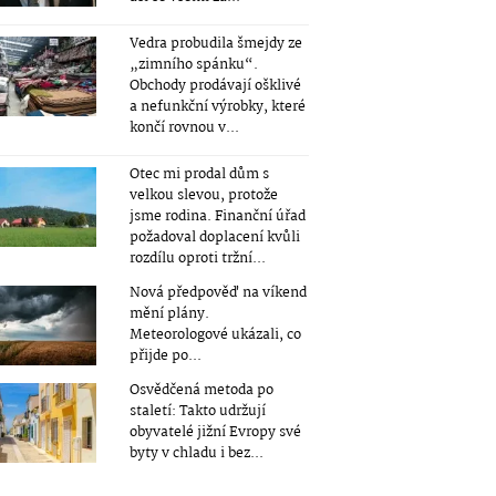
Vedra probudila šmejdy ze
„zimního spánku“.
Obchody prodávají ošklivé
a nefunkční výrobky, které
končí rovnou v...
Otec mi prodal dům s
velkou slevou, protože
jsme rodina. Finanční úřad
požadoval doplacení kvůli
rozdílu oproti tržní...
Nová předpověď na víkend
mění plány.
Meteorologové ukázali, co
přijde po...
Osvědčená metoda po
staletí: Takto udržují
obyvatelé jižní Evropy své
byty v chladu i bez...