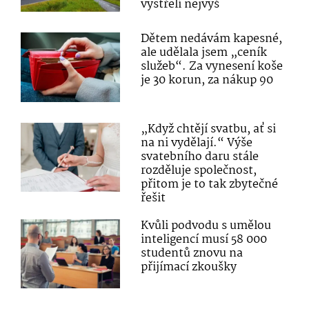
vystřelí nejvýš
Dětem nedávám kapesné,
ale udělala jsem „ceník
služeb“. Za vynesení koše
je 30 korun, za nákup 90
„Když chtějí svatbu, ať si
na ni vydělají.“ Výše
svatebního daru stále
rozděluje společnost,
přitom je to tak zbytečné
řešit
Kvůli podvodu s umělou
inteligencí musí 58 000
studentů znovu na
přijímací zkoušky