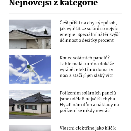
Nejnovější z kategorie
Češi přišli na chytrý způsob,
jak vytěžit ze solárů co nejvíc
energie. Speciální nátěr zvýší
účinnost o desítky procent
Konec solárních panelů?
Tahle malá turbína dokáže
vyrábět elektřinu doma i v
noci a stačí jí jen slabý vítr
Pořízením solárních panelů
jsme udělali největší chybu.
Hyzdí nám dům a náklady na
pořízení se nikdy nevrátí
Vlastní elektřina jako klíč k