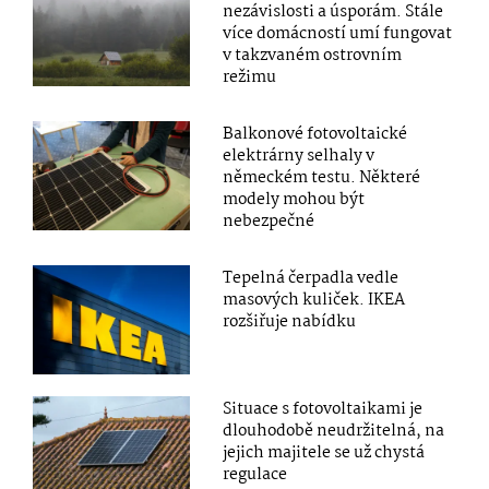
nezávislosti a úsporám. Stále
více domácností umí fungovat
v takzvaném ostrovním
režimu
Balkonové fotovoltaické
elektrárny selhaly v
německém testu. Některé
modely mohou být
nebezpečné
Tepelná čerpadla vedle
masových kuliček. IKEA
rozšiřuje nabídku
Situace s fotovoltaikami je
dlouhodobě neudržitelná, na
jejich majitele se už chystá
regulace