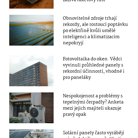
Obnovitelné zdroje trhají
rekordy, ale rostoucí poptávku
po elektřině kvůli umělé
inteligenci a klimatizacím
nepokryjí
Fotovoltaika do oken. Vědci
vyvinuli průhledné panely s
rekordní účinností, vhodné i
pro paneláky
Nespokojenost a problémy s
tepelnými čerpadly? Anketa
mezi jejich majiteli ukazuje
pravý opak
Solární panely často vyrábějí