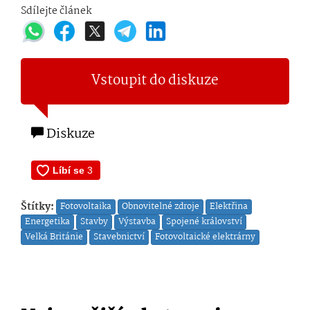
Sdílejte článek
Vstoupit do diskuze
Diskuze
Štítky:
Fotovoltaika
Obnovitelné zdroje
Elektřina
Energetika
Stavby
Výstavba
Spojené království
Velká Británie
Stavebnictví
Fotovoltaické elektrárny