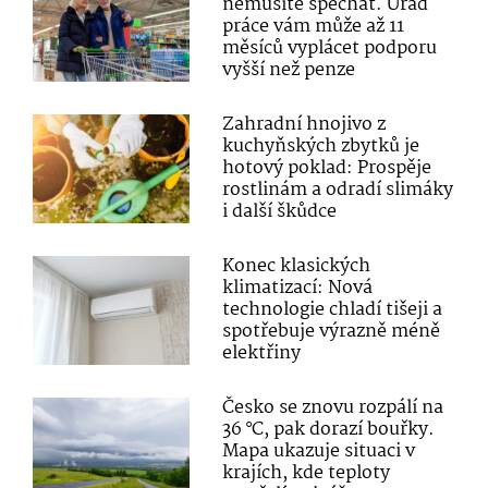
nemusíte spěchat. Úřad
práce vám může až 11
měsíců vyplácet podporu
vyšší než penze
Zahradní hnojivo z
kuchyňských zbytků je
hotový poklad: Prospěje
rostlinám a odradí slimáky
i další škůdce
Konec klasických
klimatizací: Nová
technologie chladí tišeji a
spotřebuje výrazně méně
elektřiny
Česko se znovu rozpálí na
36 °C, pak dorazí bouřky.
Mapa ukazuje situaci v
krajích, kde teploty