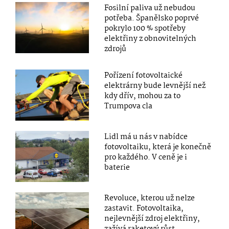
Fosilní paliva už nebudou
potřeba. Španělsko poprvé
pokrylo 100 % spotřeby
elektřiny z obnovitelných
zdrojů
Pořízení fotovoltaické
elektrárny bude levnější než
kdy dřív, mohou za to
Trumpova cla
Lidl má u nás v nabídce
fotovoltaiku, která je konečně
pro každého. V ceně je i
baterie
Revoluce, kterou už nelze
zastavit. Fotovoltaika,
nejlevnější zdroj elektřiny,
zažívá raketový růst