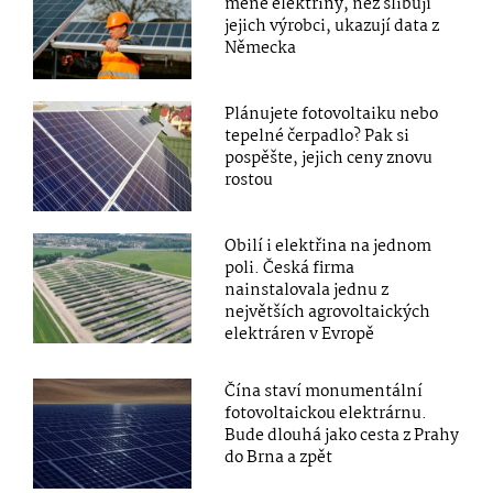
méně elektřiny, než slibují
jejich výrobci, ukazují data z
Německa
Plánujete fotovoltaiku nebo
tepelné čerpadlo? Pak si
pospěšte, jejich ceny znovu
rostou
Obilí i elektřina na jednom
poli. Česká firma
nainstalovala jednu z
největších agrovoltaických
elektráren v Evropě
Čína staví monumentální
fotovoltaickou elektrárnu.
Bude dlouhá jako cesta z Prahy
do Brna a zpět