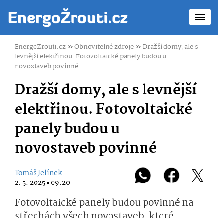
Toggl
navig
EnergoZrouti.cz
»
Obnovitelné zdroje
»
Dražší domy, ale s
levnější elektřinou. Fotovoltaické panely budou u
novostaveb povinné
Dražší domy, ale s levnější
elektřinou. Fotovoltaické
panely budou u
novostaveb povinné
Tomáš Jelínek
2. 5. 2025 ▪ 09:20
Fotovoltaické panely budou povinné na
střechách všech novostaveb, které