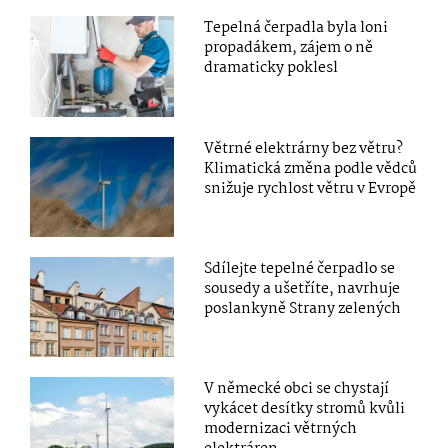
Tepelná čerpadla byla loni
propadákem, zájem o ně
dramaticky poklesl
Větrné elektrárny bez větru?
Klimatická změna podle vědců
snižuje rychlost větru v Evropě
Sdílejte tepelné čerpadlo se
sousedy a ušetříte, navrhuje
poslankyně Strany zelených
V německé obci se chystají
vykácet desítky stromů kvůli
modernizaci větrných