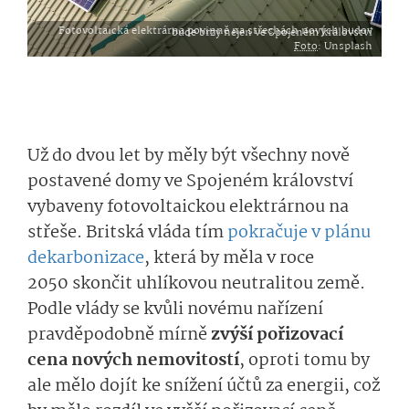
Fotovoltaická elektrárna povinně na střechách nových budov bude brzy nejen ve Spojeném království
Foto
: Unsplash
Už do dvou let by měly být všechny nově
postavené domy ve Spojeném království
vybaveny fotovoltaickou elektrárnou na
střeše. Britská vláda tím
pokračuje v plánu
dekarbonizace
, která by měla v roce
2050 skončit uhlíkovou neutralitou země.
Podle vlády se kvůli novému nařízení
pravděpodobně mírně
zvýší pořizovací
cena nových nemovitostí
, oproti tomu by
ale mělo dojít ke snížení účtů za energii, což