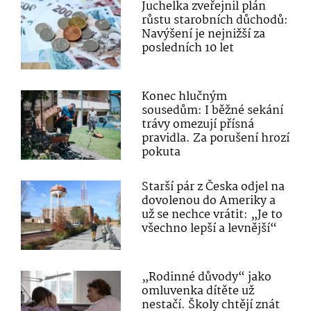
Juchelka zveřejnil plán
růstu starobních důchodů:
Navýšení je nejnižší za
posledních 10 let
Konec hlučným
sousedům: I běžné sekání
trávy omezují přísná
pravidla. Za porušení hrozí
pokuta
Starší pár z Česka odjel na
dovolenou do Ameriky a
už se nechce vrátit: „Je to
všechno lepší a levnější“
„Rodinné důvody“ jako
omluvenka dítěte už
nestačí. Školy chtějí znát