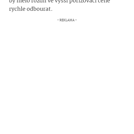
by mělo rozdíl ve vyšší pořizovací ceně
rychle odbourat.