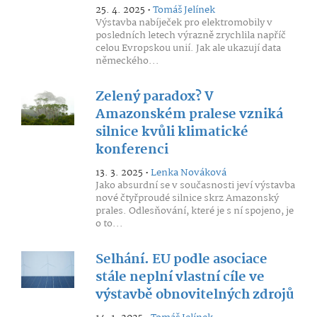
25. 4. 2025 •
Tomáš Jelínek
Výstavba nabíječek pro elektromobily v
posledních letech výrazně zrychlila napříč
celou Evropskou unií. Jak ale ukazují data
německého...
Zelený paradox? V
Amazonském pralese vzniká
silnice kvůli klimatické
konferenci
13. 3. 2025 •
Lenka Nováková
Jako absurdní se v současnosti jeví výstavba
nové čtyřproudé silnice skrz Amazonský
prales. Odlesňování, které je s ní spojeno, je
o to...
Selhání. EU podle asociace
stále neplní vlastní cíle ve
výstavbě obnovitelných zdrojů