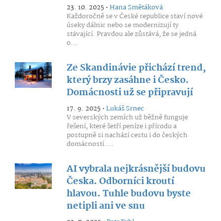
23. 10. 2025 •
Hana Smětáková
Každoročně se v České republice staví nové
úseky dálnic nebo se modernizují ty
stávající. Pravdou ale zůstává, že se jedná
o...
Ze Skandinávie přichází trend,
který brzy zasáhne i Česko.
Domácnosti už se připravují
17. 9. 2025 •
Lukáš Srnec
V severských zemích už běžně funguje
řešení, které šetří peníze i přírodu a
postupně si nachází cestu i do českých
domácností....
AI vybrala nejkrásnější budovu
Česka. Odborníci kroutí
hlavou. Tuhle budovu byste
netipli ani ve snu