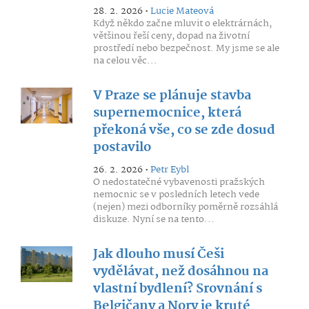
28. 2. 2026 •
Lucie Mateová
Když někdo začne mluvit o elektrárnách,
většinou řeší ceny, dopad na životní
prostředí nebo bezpečnost. My jsme se ale
na celou věc...
V Praze se plánuje stavba
supernemocnice, která
překoná vše, co se zde dosud
postavilo
26. 2. 2026 •
Petr Eybl
O nedostatečné vybavenosti pražských
nemocnic se v posledních letech vede
(nejen) mezi odborníky poměrně rozsáhlá
diskuze. Nyní se na tento...
Jak dlouho musí Češi
vydělávat, než dosáhnou na
vlastní bydlení? Srovnání s
Belgičany a Nory je kruté