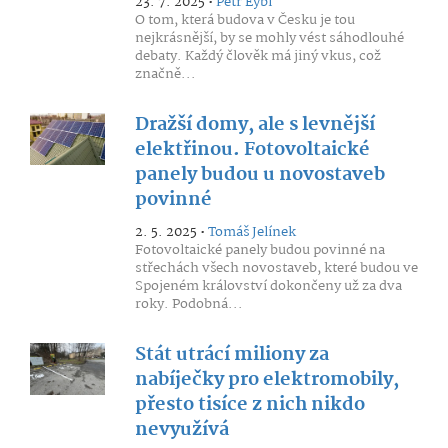
23. 7. 2025 •
Petr Eybl
O tom, která budova v Česku je tou
nejkrásnější, by se mohly vést sáhodlouhé
debaty. Každý člověk má jiný vkus, což
značně...
Dražší domy, ale s levnější
elektřinou. Fotovoltaické
panely budou u novostaveb
povinné
2. 5. 2025 •
Tomáš Jelínek
Fotovoltaické panely budou povinné na
střechách všech novostaveb, které budou ve
Spojeném království dokončeny už za dva
roky. Podobná...
Stát utrácí miliony za
nabíječky pro elektromobily,
přesto tisíce z nich nikdo
nevyužívá