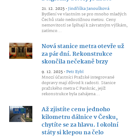
21. 12. 2025 •
Jindřiška Janoušková
Bydlení ve vlastním se pro mnoho mladých
Čechů stalo nedostižnou metou. Ceny
nemovitostí se šplhají k závratným výškám,
zatímco...
Nová stanice metra otevře už
za pár dní. Rekonstrukce
skončila nečekaně brzy
9. 12. 2025 •
Petr Eybl
Mnozí účastníci Pražské integrované
dopravy mají důvod k radosti. Stanice
pražského metra C Pankrác, jejíž
rekonstrukce byla zahájena...
Až zjistíte cenu jednoho
kilometru dálnice v Česku,
chytíte se za hlavu. I okolní
státy si klepou na čelo