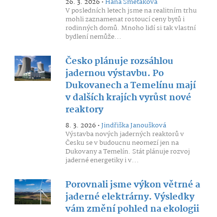
26. 3. 2026 •
Hana Smětáková
V posledních letech jsme na realitním trhu
mohli zaznamenat rostoucí ceny bytů i
rodinných domů. Mnoho lidí si tak vlastní
bydlení nemůže...
Česko plánuje rozsáhlou
jadernou výstavbu. Po
Dukovanech a Temelínu mají
v dalších krajích vyrůst nové
reaktory
8. 3. 2026 •
Jindřiška Janoušková
Výstavba nových jaderných reaktorů v
Česku se v budoucnu neomezí jen na
Dukovany a Temelín. Stát plánuje rozvoj
jaderné energetiky i v...
Porovnali jsme výkon větrné a
jaderné elektrárny. Výsledky
vám změní pohled na ekologii