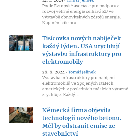
14. 1. 2025 •
Tomáš Jelínek
Podle Evropské asociace pro podporu a
rozvoj větrné energie selhává EU ve
výstavbě obnovitelných zdrojů energie.
Naplnění cíle pro...
Tisícovka nových nabíječek
každý týden. USA urychlují
výstavbu infrastruktury pro
elektromobily
28. 8. 2024 •
Tomáš Jelínek
Výstavba infrastruktury pro nabíjení
elektromobilů ve Spojených státech
amerických v posledních měsících výrazně
zrychluje. Každý...
Německá firma objevila
technologii nového betonu.
Měl by odstranit emise ze
stavebnictví