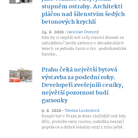
stupněm ostrahy. Architekti
pláčou nad šílenstvím šedých
betonových krychlí
24. 6. 2026 •
Jaroslav Ovesný
Kdo by si nepřál mít svůj vlastní domek se
zahrádkou? Jenže zatímco v devadesátých
letech se jednalo často o tzv. podnikatelské
baroko,...
Prahu čeká největší bytová
výstavba za poslední roky.
Developeři zveřejnili ceníky,
největší pozornost budí
garsonky
9. 6. 2026 •
Tereza Loskotová
Koupit byt v Praze je dnes složitější než kdy
dřív, protože ceny rostou, nabídka nestačí
poptávce a dobré lokality mizí z trhu ještě...