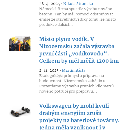
28. 4. 2024 •
Nikola Stránská
Německá firma spustila výrobu nového
betonu. Ten by měl pomoci odstraňovat
emise ze stavebnictví díky tomu, že místo
produkce dalších...
Místo plynu vodík. V
Nizozemsku začala výstavba
první části „vodíkovodu“.
Celkem by měl měřit 1200 km
2. 11. 2023 •
Martin Bárta
Ekologičtější průmysl a příprava na
budoucnost. Nizozemsko zahájilo u
Rotterdamu výstavbu prvních kilometrů
nového potrubí pro přepravu...
Volkswagen by mohl kvůli
drahým energiím zrušit
projekty na bateriové továrny.
Jedna měla vzniknout i v