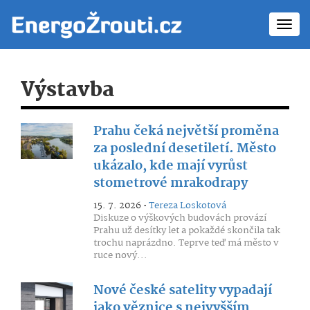
Toggl
navig
Výstavba
Prahu čeká největší proměna
za poslední desetiletí. Město
ukázalo, kde mají vyrůst
stometrové mrakodrapy
15. 7. 2026 •
Tereza Loskotová
Diskuze o výškových budovách provází
Prahu už desítky let a pokaždé skončila tak
trochu naprázdno. Teprve teď má město v
ruce nový...
Nové české satelity vypadají
jako věznice s nejvyšším