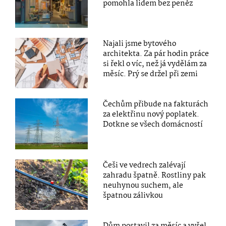
pomohla lidem bez peněz
Najali jsme bytového
architekta. Za pár hodin práce
si řekl o víc, než já vydělám za
měsíc. Prý se držel při zemi
Čechům přibude na fakturách
za elektřinu nový poplatek.
Dotkne se všech domácností
Češi ve vedrech zalévají
zahradu špatně. Rostliny pak
neuhynou suchem, ale
špatnou zálivkou
Dům postavil za měsíc a vyšel