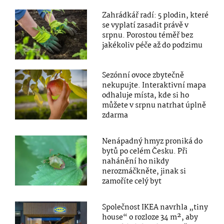
Zahrádkář radí: 5 plodin, které
se vyplatí zasadit právě v
srpnu. Porostou téměř bez
jakékoliv péče až do podzimu
Sezónní ovoce zbytečně
nekupujte. Interaktivní mapa
odhaluje místa, kde si ho
můžete v srpnu natrhat úplně
zdarma
Nenápadný hmyz proniká do
bytů po celém Česku. Při
nahánění ho nikdy
nerozmáčkněte, jinak si
zamoříte celý byt
Společnost IKEA navrhla „tiny
house“ o rozloze 34 m², aby