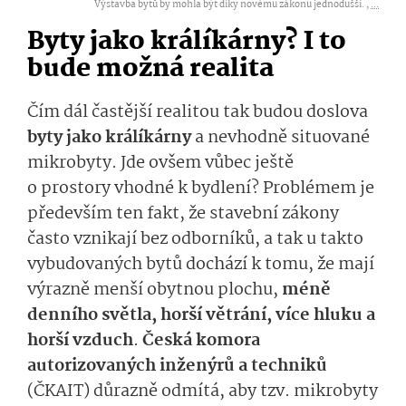
Výstavba bytů by mohla být díky novému zákonu jednodušší. ,
...
Byty jako králíkárny? I to
bude možná realita
Čím dál častější realitou tak budou doslova
byty jako králíkárny
a nevhodně situované
mikrobyty. Jde ovšem vůbec ještě
o prostory vhodné k bydlení? Problémem je
především ten fakt, že stavební zákony
často vznikají bez odborníků, a tak u takto
vybudovaných bytů dochází k tomu, že mají
výrazně menší obytnou plochu,
méně
denního světla, horší větrání, více hluku a
horší vzduch
.
Česká komora
autorizovaných inženýrů a techniků
(ČKAIT) důrazně odmítá, aby tzv. mikrobyty