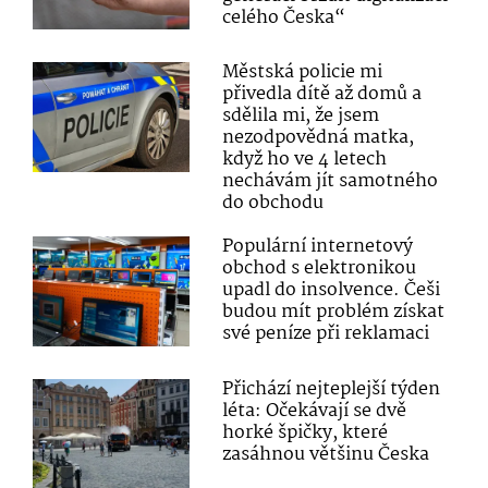
celého Česka“
Městská policie mi
přivedla dítě až domů a
sdělila mi, že jsem
nezodpovědná matka,
když ho ve 4 letech
nechávám jít samotného
do obchodu
Populární internetový
obchod s elektronikou
upadl do insolvence. Češi
budou mít problém získat
své peníze při reklamaci
Přichází nejteplejší týden
léta: Očekávají se dvě
horké špičky, které
zasáhnou většinu Česka