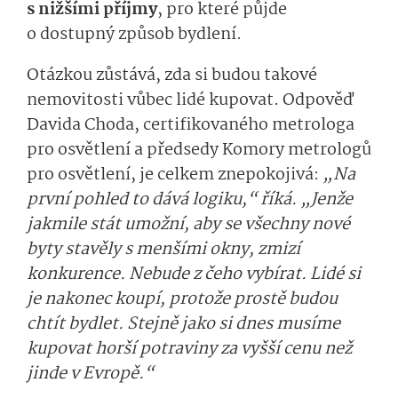
s nižšími příjmy
, pro které půjde
o dostupný způsob bydlení.
Otázkou zůstává, zda si budou takové
nemovitosti vůbec lidé kupovat. Odpověď
Davida Choda, certifikovaného metrologa
pro osvětlení a předsedy Komory metrologů
pro osvětlení, je celkem znepokojivá:
„Na
první pohled to dává logiku,“ říká. „Jenže
jakmile stát umožní, aby se všechny nové
byty stavěly s menšími okny, zmizí
konkurence. Nebude z čeho vybírat. Lidé si
je nakonec koupí, protože prostě budou
chtít bydlet. Stejně jako si dnes musíme
kupovat horší potraviny za vyšší cenu než
jinde v Evropě.“