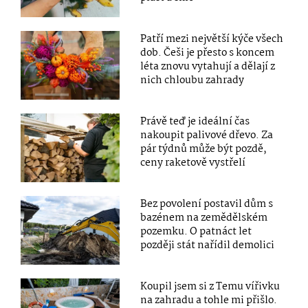
Patří mezi největší kýče všech
dob. Češi je přesto s koncem
léta znovu vytahují a dělají z
nich chloubu zahrady
Právě teď je ideální čas
nakoupit palivové dřevo. Za
pár týdnů může být pozdě,
ceny raketově vystřelí
Bez povolení postavil dům s
bazénem na zemědělském
pozemku. O patnáct let
později stát nařídil demolici
Koupil jsem si z Temu vířivku
na zahradu a tohle mi přišlo.