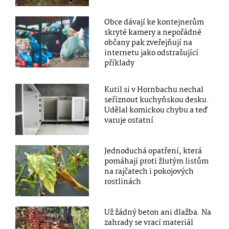
Obce dávají ke kontejnerům
skryté kamery a nepořádné
občany pak zveřejňují na
internetu jako odstrašující
příklady
Kutil si v Hornbachu nechal
seříznout kuchyňskou desku.
Udělal komickou chybu a teď
varuje ostatní
Jednoduchá opatření, která
pomáhají proti žlutým listům
na rajčatech i pokojových
rostlinách
Už žádný beton ani dlažba. Na
zahrady se vrací materiál