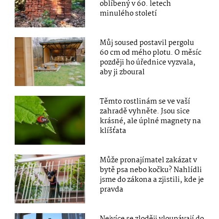
oblíbený v 60. letech
minulého století
Můj soused postavil pergolu
60 cm od mého plotu. O měsíc
později ho úřednice vyzvala,
aby ji zboural
Těmto rostlinám se ve vaší
zahradě vyhněte. Jsou sice
krásné, ale úplné magnety na
klíšťata
Může pronajímatel zakázat v
bytě psa nebo kočku? Nahlídli
jsme do zákona a zjistili, kde je
pravda