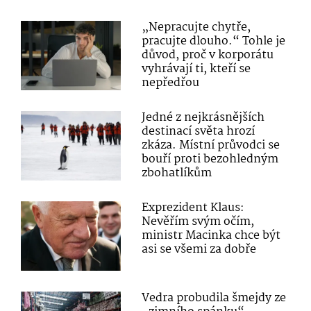
„Nepracujte chytře,
pracujte dlouho.“ Tohle je
důvod, proč v korporátu
vyhrávají ti, kteří se
nepředřou
Jedné z nejkrásnějších
destinací světa hrozí
zkáza. Místní průvodci se
bouří proti bezohledným
zbohatlíkům
Exprezident Klaus:
Nevěřím svým očím,
ministr Macinka chce být
asi se všemi za dobře
Vedra probudila šmejdy ze