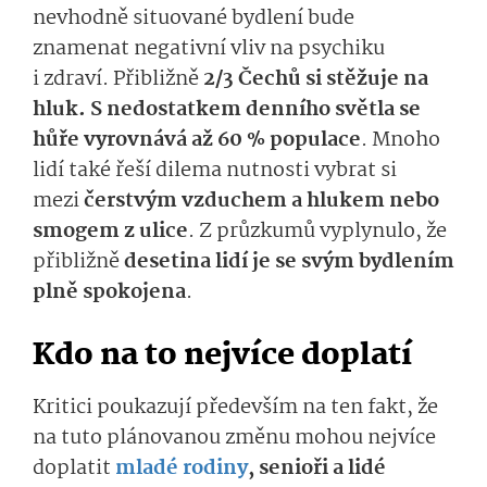
nevhodně situované bydlení bude
znamenat negativní vliv na psychiku
i zdraví. Přibližně
2/3 Čechů si stěžuje na
hluk. S nedostatkem denního světla se
hůře vyrovnává až 60 % populace
. Mnoho
lidí také řeší dilema nutnosti vybrat si
mezi
čerstvým vzduchem a hlukem nebo
smogem z ulice
. Z průzkumů vyplynulo, že
přibližně
desetina lidí je se svým bydlením
plně spokojena
.
Kdo na to nejvíce doplatí
Kritici poukazují především na ten fakt, že
na tuto plánovanou změnu mohou nejvíce
doplatit
mladé rodiny
, senioři a lidé