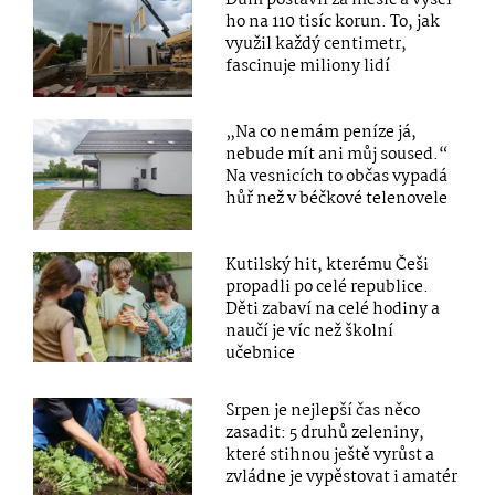
ho na 110 tisíc korun. To, jak
využil každý centimetr,
fascinuje miliony lidí
„Na co nemám peníze já,
nebude mít ani můj soused.“
Na vesnicích to občas vypadá
hůř než v béčkové telenovele
Kutilský hit, kterému Češi
propadli po celé republice.
Děti zabaví na celé hodiny a
naučí je víc než školní
učebnice
Srpen je nejlepší čas něco
zasadit: 5 druhů zeleniny,
které stihnou ještě vyrůst a
zvládne je vypěstovat i amatér