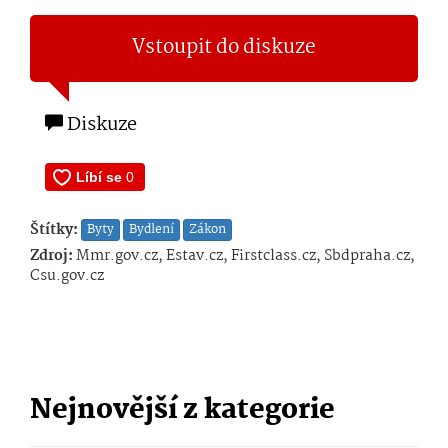
Vstoupit do diskuze
Diskuze
Štítky:
Byty
Bydlení
Zákon
Zdroj:
Mmr.gov.cz, Estav.cz, Firstclass.cz, Sbdpraha.cz,
Csu.gov.cz
Nejnovější z kategorie