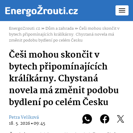
Toggl
navig
EnergoZrouti.cz
»
Dům a zahrada
»
Češi mohou skončit v
bytech připomínajících králíkárny. Chystaná novela má
změnit podobu bydlení po celém Česku
Češi mohou skončit v
bytech připomínajících
králíkárny. Chystaná
novela má změnit podobu
bydlení po celém Česku
Petra Velíková
18. 5. 2026 ▪ 09:45