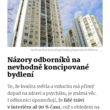
Nově stavěné byty nejspíš budou připomínat králíkárny. ,
...
Názory odborníků na
nevhodně koncipované
bydlení
To, že kvalita světla a vzduchu má přímý
dopad na zdraví a psychiku, je známá věc.
I odborníci upozorňují, že
lidé tráví
v interiéru až 90 % času
, což s ohledem na