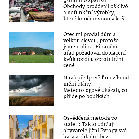
„zimního spánku“.
Obchody prodávají ošklivé
a nefunkční výrobky,
které končí rovnou v koši
Otec mi prodal dům s
velkou slevou, protože
jsme rodina. Finanční
úřad požadoval doplacení
kvůli rozdílu oproti tržní
ceně
Nová předpověď na víkend
mění plány.
Meteorologové ukázali, co
přijde po bouřkách
Osvědčená metoda po
staletí: Takto udržují
obyvatelé jižní Evropy své
byty v chladu i bez