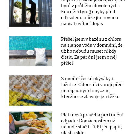
Nejvíce se zloději vloupávají do
bytů v průběhu dovolených.
Kdo dělá tyto 3 chyby před
odjezdem, může jim rovnou
napsat uvítací dopis
Přešel jsem v bazénu z chloru
na slanou vodu v domnění, že
už ho nebudu muset nikdy
čistit. Za pár dní jsem o něj
přišel
Zamořují české obýváky i
ložnice: Odborníci varují před
nenápadným hmyzem,
kterého se zbavuje jen těžko
Platí nová pravidla pro třídění
odpadu: Domácnostem už
nebude stačit třídit jen papír,
plast a sklo