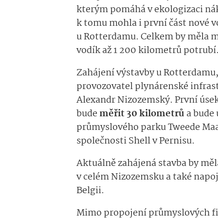
kterým pomáhá v ekologizaci ná
k tomu mohla i první část nové v
u Rotterdamu. Celkem by měla mí
vodík až 1 200 kilometrů potrubí
Zahájení výstavby u Rotterdamu,
provozovatel plynárenské infrast
Alexandr Nizozemský. První úsek,
bude
měřit 30 kilometrů
a bude 
průmyslového parku Tweede Maasv
společnosti Shell v Pernisu.
Aktuálně zahájená stavba by mě
v celém Nizozemsku a také napoj
Belgii.
Mimo propojení průmyslových fir