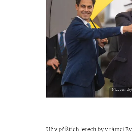
Nizozemský k
Už v příštích letech by v rámci 