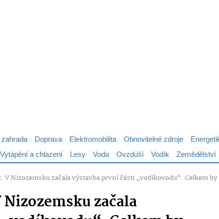
 zahrada
Doprava
Elektromobilita
Obnovitelné zdroje
Energeti
Vytápění a chlazení
Lesy
Voda
Ovzduší
Vodík
Zemědělství
k. V Nizozemsku začala výstavba první části „vodíkovodu“. Celkem by
V Nizozemsku začala