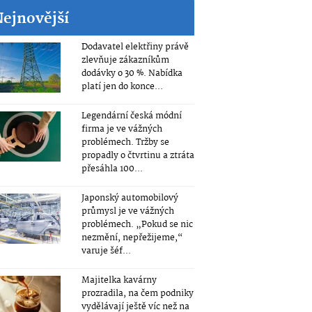
Nejnovější
Dodavatel elektřiny právě
zlevňuje zákazníkům
dodávky o 30 %. Nabídka
platí jen do konce...
Legendární česká módní
firma je ve vážných
problémech. Tržby se
propadly o čtvrtinu a ztráta
přesáhla 100...
Japonský automobilový
průmysl je ve vážných
problémech. „Pokud se nic
nezmění, nepřežijeme,“
varuje šéf...
Majitelka kavárny
prozradila, na čem podniky
vydělávají ještě víc než na