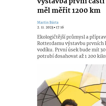
výstavba první část
měl měřit 1200 km
Martin Bárta
2. 11. 2023 ▪ 17:16
Ekologičtější průmysl a přípra
Rotterdamu výstavbu prvních 
vodíku. První úsek bude mít 30
potrubí dosahovat až 1 200 kil