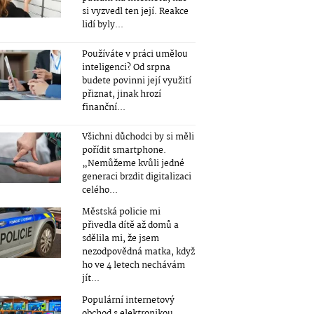
si vyzvedl ten její. Reakce
lidí byly...
Používáte v práci umělou
inteligenci? Od srpna
budete povinni její využití
přiznat, jinak hrozí
finanční...
Všichni důchodci by si měli
pořídit smartphone.
„Nemůžeme kvůli jedné
generaci brzdit digitalizaci
celého...
Městská policie mi
přivedla dítě až domů a
sdělila mi, že jsem
nezodpovědná matka, když
ho ve 4 letech nechávám
jít...
Populární internetový
obchod s elektronikou