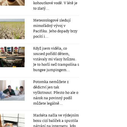
kohoutkové vodě. V létě je
to zlatý...
Meteorologové sledují
mimořádný vývoj v
Pacifiku. Jeho dopady brzy
pocítí i...
Když jsem viděla, co
soused pořídil dětem,
vstávaly mi vlasy hrůzou.
Je to horší než trampolína s
bungee jumpingem...
Potomka nemůžete z
dědictví jen tak
vyškrtnout. Přesto ho ale o
nárok na povinný podíl
můžete legálně...
Markéta našla ve výdejním
boxu cizí balíček a spustila
pátrání na internetu, kdo