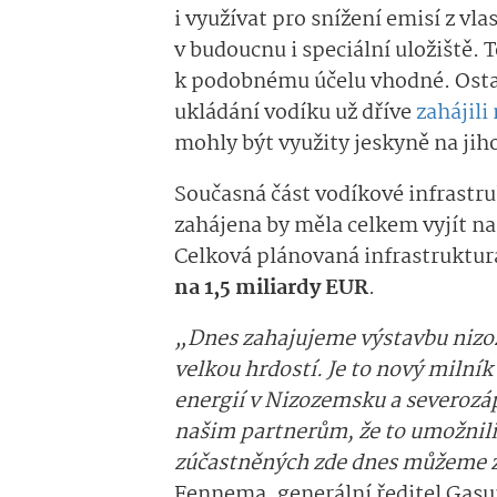
i využívat pro snížení emisí z vl
v budoucnu i speciální uložiště. 
k podobnému účelu vhodné. Ostatn
ukládání vodíku už dříve
zahájili
mohly být využity jeskyně na ji
Současná část vodíkové infrastru
zahájena by měla celkem vyjít na
Celková plánovaná infrastruktur
na 1,5 miliardy EUR
.
„Dnes zahajujeme výstavbu nizoz
velkou hrdostí. Je to nový milní
energií v Nizozemsku a severozá
našim partnerům, že to umožnili
zúčastněných zde dnes můžeme za
Fennema, generální ředitel Gasu