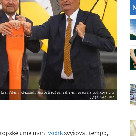
rál Vilém-Alexandr (uprostřed) při zahájení prací na vodíkové síti
Foto
: Gasunie
Evropské unie mohl
vodík
zvyšovat tempo,