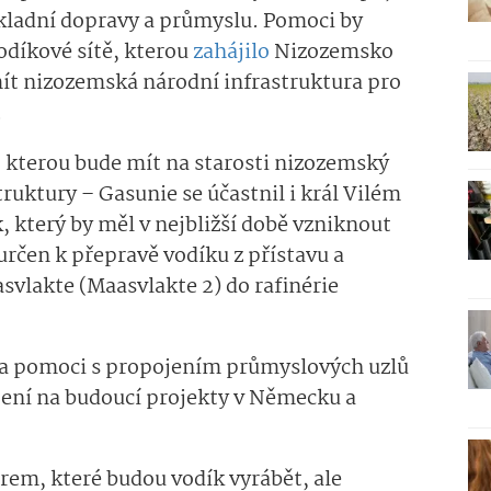
kladní dopravy a průmyslu. Pomoci by
odíkové sítě, kterou
zahájilo
Nizozemsko
t nizozemská národní infrastruktura pro
.
 kterou bude mít na starosti nizozemský
ruktury – Gasunie se účastnil i král Vilém
 který by měl v nejbližší době vzniknout
určen k přepravě vodíku z přístavu a
lakte (Maasvlakte 2) do rafinérie
la pomoci s propojením průmyslových uzlů
ení na budoucí projekty v Německu a
em, které budou vodík vyrábět, ale