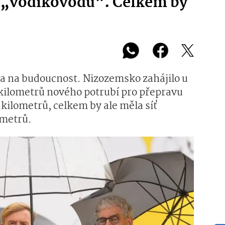
i „vodíkovodu“. Celkem by
va na budoucnost. Nizozemsko zahájilo u
kilometrů nového potrubí pro přepravu
 kilometrů, celkem by ale měla síť
ometrů.