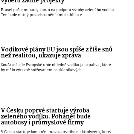
výběru žádné projekty
Brusel pošle miliardy korun na podporu výroby zeleného vodíku.
Ten bude nutný pro odstranění emisí uhlíku v...
Vodíkové plány EU jsou spíše z říše snů
než realitou, ukazuje zpráva
Současné cíle Evropské unie ohledně vodíku jako paliva, které
by mělo výrazně snižovat emise skleníkových...
V Česku poprvé startuje výroba
zeleného vodíku. Pohánět bude
autobusy i průmyslové firmy
V Česku startuje komerční provoz prvního elektrolyzéru, který