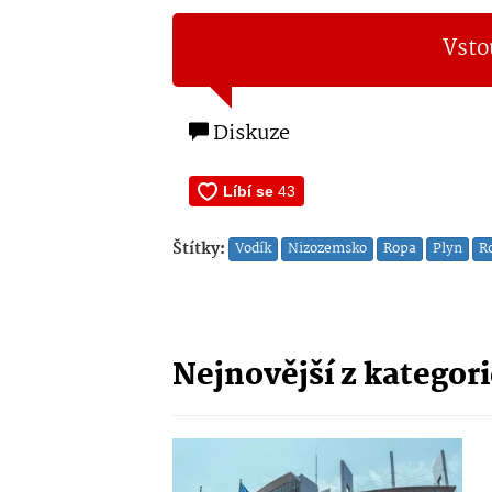
Vsto
Diskuze
Štítky:
Vodík
Nizozemsko
Ropa
Plyn
R
Nejnovější z kategor