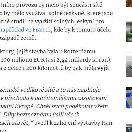
astního provozu by mělo být součástí sítě
To by mělo využívat solné jeskyně, které jsou
ě studii na využití solných jeskyní pro
 například ve Francii
, kde by k tomuto účelu
hozápadě země.
ktury, jejíž stavba byla u Rotterdamu
 100 milionů EUR (asi 2,44 miliardy korun).
a o délce 1 200 kilometrů by pak měla
vyjít
emské vodíkové sítě a to nás naplňuje
k v přechodu k udržitelnějšímu zásobování
padní Evropě. Chtěl bych poděkovat všem
. Díky bezmeznému úsilí všech
čít stavět,“
uvedl k zahájení výstavby Han
nie.