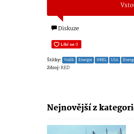
Vsto
Diskuze
Štítky:
Vodík
Energie
NREL
USA
Energ
Zdroj:
RED
Nejnovější z kategor