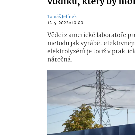
vodíku, který by moh
Tomáš Jelínek
12. 5. 2022 ▪ 10:00
Vědci z americké laboratoře pr
metodu jak vyrábět efektivněj
elektrolyzérů je totiž v prakti
náročná.