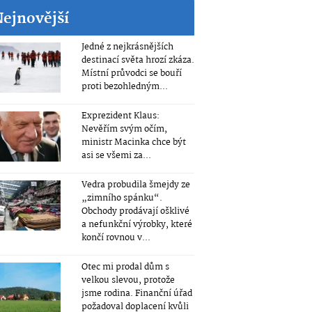
Nejnovější
Jedné z nejkrásnějších
destinací světa hrozí zkáza.
Místní průvodci se bouří
proti bezohledným...
Exprezident Klaus:
Nevěřím svým očím,
ministr Macinka chce být
asi se všemi za...
Vedra probudila šmejdy ze
„zimního spánku“.
Obchody prodávají ošklivé
a nefunkční výrobky, které
končí rovnou v...
Otec mi prodal dům s
velkou slevou, protože
jsme rodina. Finanční úřad
požadoval doplacení kvůli