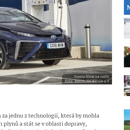
Toyota Mirai na vodík
Foto
: Bexim, CC BY-SA 4.0
 za jednu z technologií, která by mohla
 plynů a stát se v oblasti dopravy,