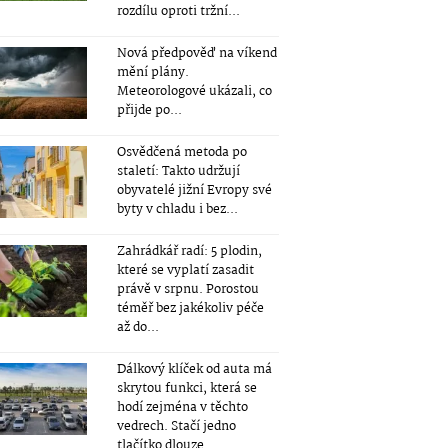
rozdílu oproti tržní...
Nová předpověď na víkend
mění plány.
Meteorologové ukázali, co
přijde po...
Osvědčená metoda po
staletí: Takto udržují
obyvatelé jižní Evropy své
byty v chladu i bez...
Zahrádkář radí: 5 plodin,
které se vyplatí zasadit
právě v srpnu. Porostou
téměř bez jakékoliv péče
až do...
Dálkový klíček od auta má
skrytou funkci, která se
hodí zejména v těchto
vedrech. Stačí jedno
tlačítko dlouze...