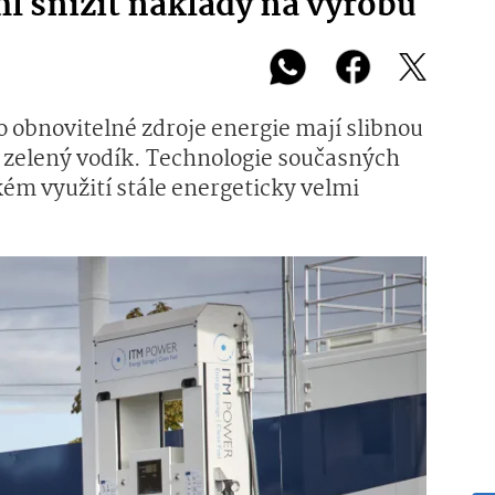
l snížit náklady na výrobu
o obnovitelné zdroje energie mají slibnou
i zelený vodík. Technologie současných
ckém využití stále energeticky velmi