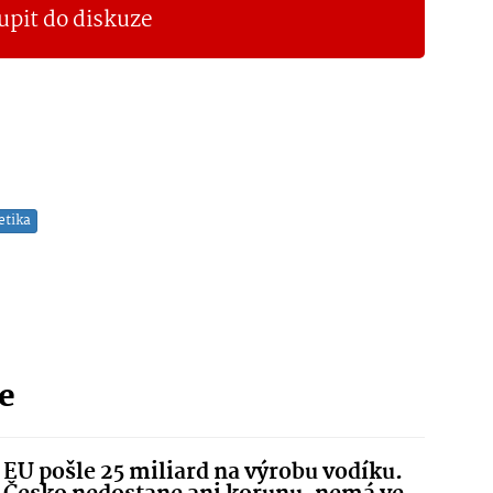
upit do diskuze
etika
ie
EU pošle 25 miliard na výrobu vodíku.