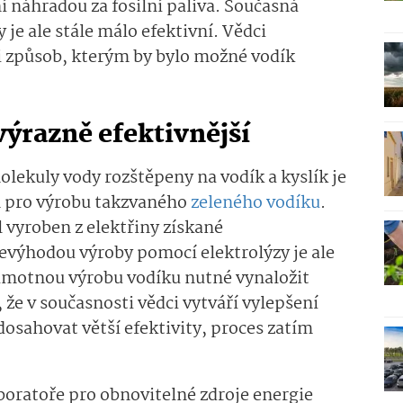
 náhradou za fosilní paliva. Současná
je ale stále málo efektivní. Vědci
li způsob, kterým by bylo možné vodík
výrazně efektivnější
olekuly vody rozštěpeny na vodík a kyslík je
 pro výrobu takzvaného
zeleného vodíku
.
l vyroben z elektřiny získané
nevýhodou výroby pomocí elektrolýzy je ale
 samotnou výrobu vodíku nutné vynaložit
, že v současnosti vědci vytváří vylepšení
dosahovat větší efektivity, proces zatím
oratoře pro obnovitelné zdroje energie