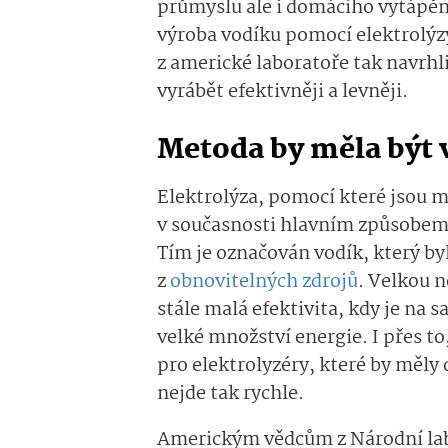
průmyslu ale i domácího vytápění
výroba vodíku pomocí elektrolýzy 
z americké laboratoře tak navrh
vyrábět efektivněji a levněji.
Metoda by měla být 
Elektrolýza, pomocí které jsou m
v současnosti hlavním způsobem
Tím je označován vodík, který by
z
obnovitelných zdrojů
. Velkou 
stále malá efektivita, kdy je na
velké množství energie. I přes to
pro elektrolyzéry, které by měly 
nejde tak rychle.
Americkým vědcům z Národní lab