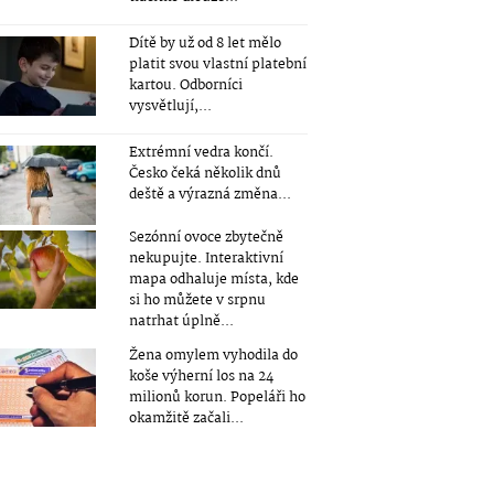
Dítě by už od 8 let mělo
platit svou vlastní platební
kartou. Odborníci
vysvětlují,...
Extrémní vedra končí.
Česko čeká několik dnů
deště a výrazná změna...
Sezónní ovoce zbytečně
nekupujte. Interaktivní
mapa odhaluje místa, kde
si ho můžete v srpnu
natrhat úplně...
Žena omylem vyhodila do
koše výherní los na 24
milionů korun. Popeláři ho
okamžitě začali...