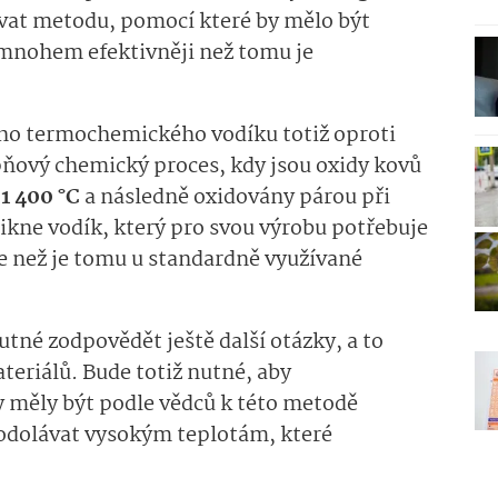
ovat metodu, pomocí které by mělo být
mnohem efektivněji než tomu je
ího termochemického vodíku totiž oproti
ňový chemický proces, kdy jsou oxidy kovů
1 400 °C
a následně oxidovány párou při
ikne vodík, který pro svou výrobu potřebuje
než je tomu u standardně využívané
tné zodpovědět ještě další otázky, a to
eriálů. Bude totiž nutné, aby
by měly být podle vědců k této metodě
odolávat vysokým teplotám, které