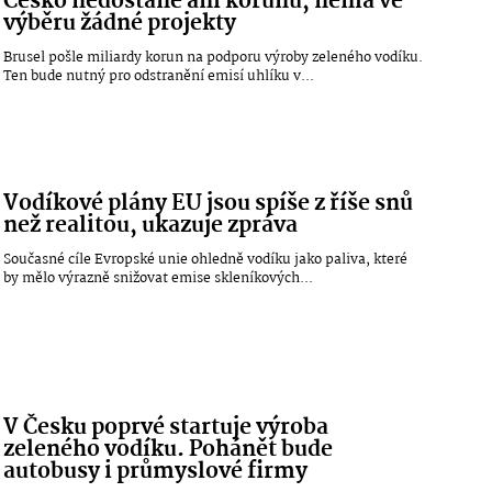
Česko nedostane ani korunu, nemá ve
výběru žádné projekty
Brusel pošle miliardy korun na podporu výroby zeleného vodíku.
Ten bude nutný pro odstranění emisí uhlíku v...
Vodíkové plány EU jsou spíše z říše snů
než realitou, ukazuje zpráva
Současné cíle Evropské unie ohledně vodíku jako paliva, které
by mělo výrazně snižovat emise skleníkových...
V Česku poprvé startuje výroba
zeleného vodíku. Pohánět bude
autobusy i průmyslové firmy