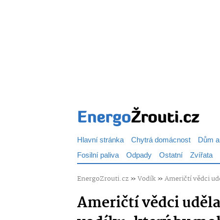
Hlavní stránka
Chytrá domácnost
Dům a
Fosilní paliva
Odpady
Ostatní
Zvířata
EnergoZrouti.cz
»
Vodík
»
Američtí vědci ud
Američtí vědci uděla