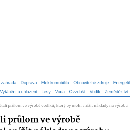
 zahrada
Doprava
Elektromobilita
Obnovitelné zdroje
Energeti
Vytápění a chlazení
Lesy
Voda
Ovzduší
Vodík
Zemědělství
ělali průlom ve výrobě vodíku, který by mohl snížit náklady na výrobu
li průlom ve výrobě