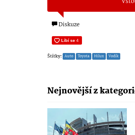
Vsto
Diskuze
Štítky:
Auto
Toyota
Hilux
Vodík
Nejnovější z kategor