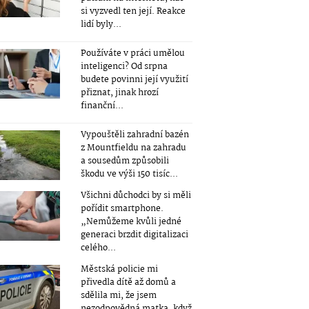
si vyzvedl ten její. Reakce
lidí byly...
Používáte v práci umělou
inteligenci? Od srpna
budete povinni její využití
přiznat, jinak hrozí
finanční...
Vypouštěli zahradní bazén
z Mountfieldu na zahradu
a sousedům způsobili
škodu ve výši 150 tisíc...
Všichni důchodci by si měli
pořídit smartphone.
„Nemůžeme kvůli jedné
generaci brzdit digitalizaci
celého...
Městská policie mi
přivedla dítě až domů a
sdělila mi, že jsem
nezodpovědná matka, když