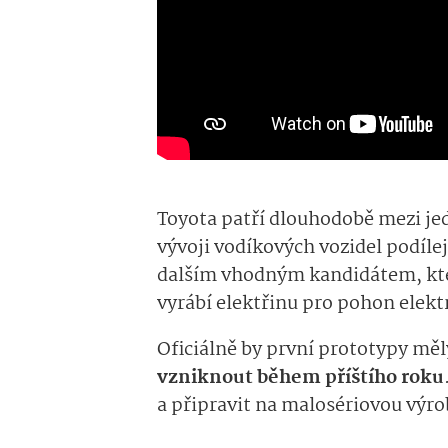
Toyota patří dlouhodobě mezi jed
vývoji vodíkových vozidel podílejí
dalším vhodným kandidátem, kter
vyrábí elektřinu pro pohon elek
Oficiálně by první prototypy mě
vzniknout během příštího roku
a připravit na malosériovou výro