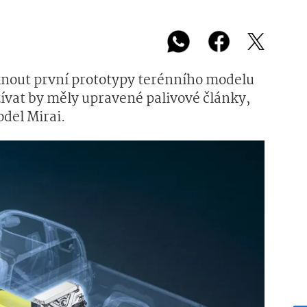
iknout první prototypy terénního modelu
ívat by měly upravené palivové články,
del Mirai.