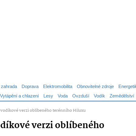
 zahrada
Doprava
Elektromobilita
Obnovitelné zdroje
Energeti
Vytápění a chlazení
Lesy
Voda
Ovzduší
Vodík
Zemědělství
 vodíkové verzi oblíbeného terénního Hiluxu
odíkové verzi oblíbeného