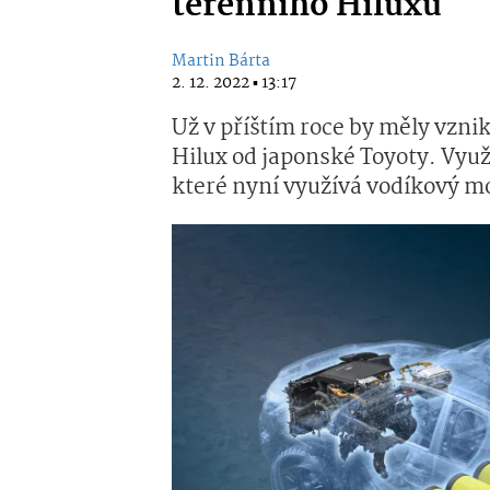
terénního Hiluxu
Martin Bárta
2. 12. 2022 ▪ 13:17
Už v příštím roce by měly vzn
Hilux od japonské Toyoty. Využ
které nyní využívá vodíkový mo