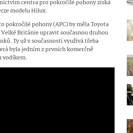
nictvím centra pro pokročilé pohony získá
erze modelu Hilux.
ro pokročilé pohony (APC) by měla Toyota
z Velké Británie upravit současnou druhou
nků. Ty už v současnosti využívá třeba
terá byla jedním z prvních komerčně
h vodíkem.