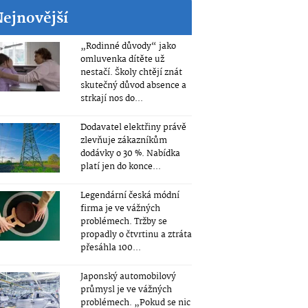
Nejnovější
„Rodinné důvody“ jako
omluvenka dítěte už
nestačí. Školy chtějí znát
skutečný důvod absence a
strkají nos do...
Dodavatel elektřiny právě
zlevňuje zákazníkům
dodávky o 30 %. Nabídka
platí jen do konce...
Legendární česká módní
firma je ve vážných
problémech. Tržby se
propadly o čtvrtinu a ztráta
přesáhla 100...
Japonský automobilový
průmysl je ve vážných
problémech. „Pokud se nic