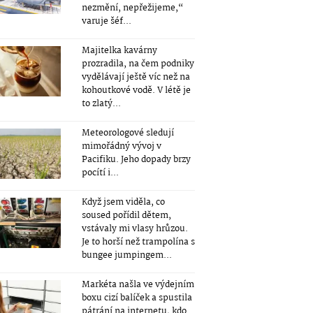
nezmění, nepřežijeme,“
varuje šéf...
Majitelka kavárny
prozradila, na čem podniky
vydělávají ještě víc než na
kohoutkové vodě. V létě je
to zlatý...
Meteorologové sledují
mimořádný vývoj v
Pacifiku. Jeho dopady brzy
pocítí i...
Když jsem viděla, co
soused pořídil dětem,
vstávaly mi vlasy hrůzou.
Je to horší než trampolína s
bungee jumpingem...
Markéta našla ve výdejním
boxu cizí balíček a spustila
pátrání na internetu, kdo