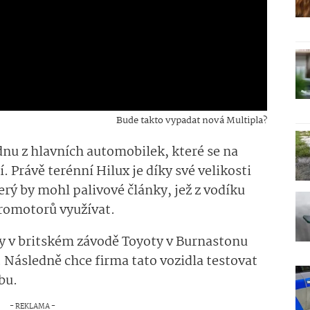
Bude takto vypadat nová Multipla?
nu z hlavních automobilek, které se na
. Právě terénní Hilux je díky své velikosti
ý by mohl palivové články, jež z vodíku
tromotorů využívat.
ly v britském závodě Toyoty v Burnastonu
. Následně chce firma tato vozidla testovat
bu.