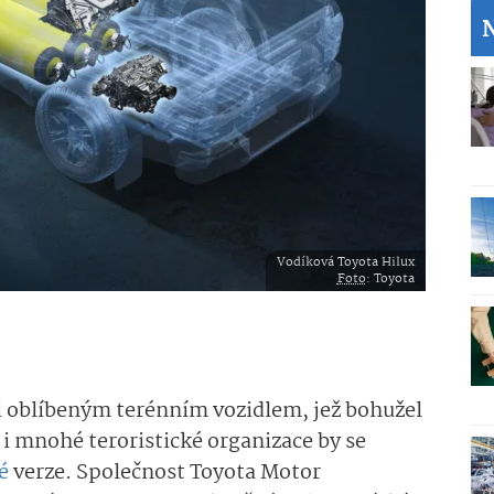
Vodíková Toyota Hilux
Foto
: Toyota
mi oblíbeným terénním vozidlem, jež bohužel
 i mnohé teroristické organizace by se
é
verze. Společnost Toyota Motor