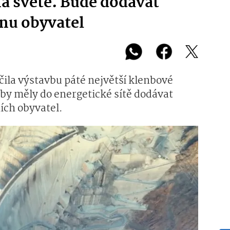
a světě. Bude dodávat
onu obyvatel
ila výstavbu páté největší klenbové
 by měly do energetické sítě dodávat
ích obyvatel.