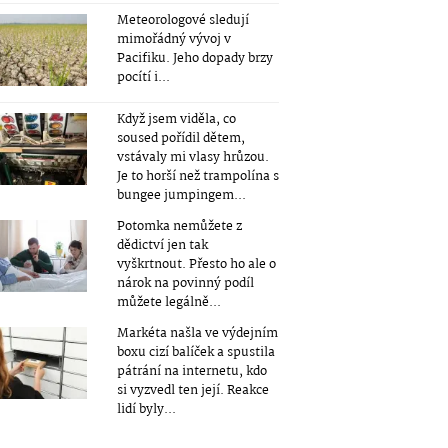
Meteorologové sledují
mimořádný vývoj v
Pacifiku. Jeho dopady brzy
pocítí i...
Když jsem viděla, co
soused pořídil dětem,
vstávaly mi vlasy hrůzou.
Je to horší než trampolína s
bungee jumpingem...
Potomka nemůžete z
dědictví jen tak
vyškrtnout. Přesto ho ale o
nárok na povinný podíl
můžete legálně...
Markéta našla ve výdejním
boxu cizí balíček a spustila
pátrání na internetu, kdo
si vyzvedl ten její. Reakce
lidí byly...