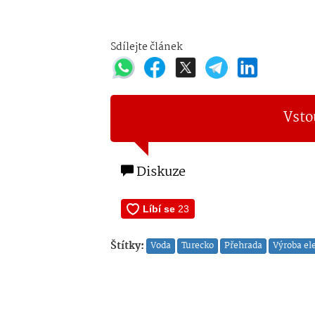
Sdílejte článek
Vsto
Diskuze
Štítky:
Voda
Turecko
Přehrada
Výroba el