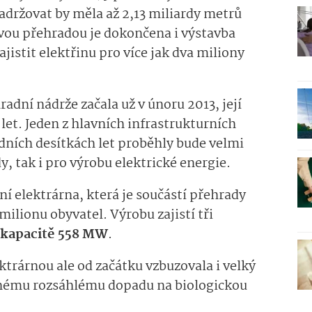
adržovat by měla až 2,13 miliardy metrů
vou přehradou je dokončena i výstavba
ajistit elektřinu pro více jak dva miliony
adní nádrže začala už v únoru 2013, její
let. Jeden z hlavních infrastrukturních
edních desítkách let proběhly bude velmi
, tak i pro výrobu elektrické energie.
ní elektrárna, která je součástí přehrady
milionu obyvatel. Výrobu zajistí tři
kapacitě 558 MW
.
ktrárnou ale od začátku vzbuzovala i velký
anému rozsáhlému dopadu na biologickou