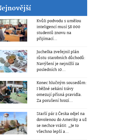
Nejnovější
Kvůli podvodu s umělou
inteligencí musí 58 000
studentů znovu na
přijímací...
Juchelka zveřejnil plán
růstu starobních důchodů:
Navýšení je nejnižší za
posledních 10...
Konec hlučným sousedům:
I běžné sekání trávy
omezují přísná pravidla.
Za porušení hrozí...
Starší pár z Česka odjel na
dovolenou do Ameriky a už
se nechce vrátit: „Je to
všechno lepší a...