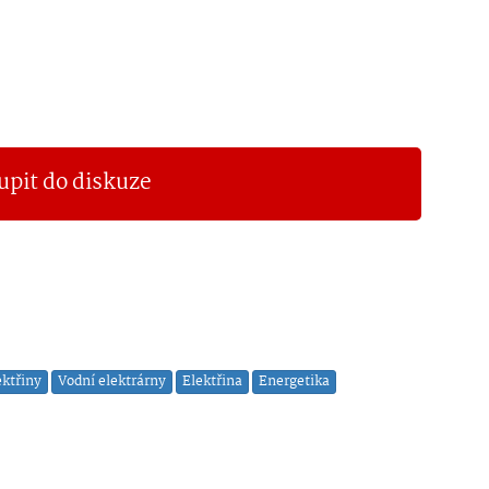
upit do diskuze
ektřiny
Vodní elektrárny
Elektřina
Energetika