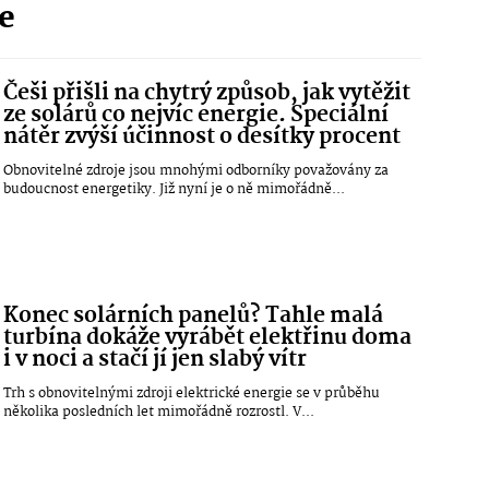
ie
Češi přišli na chytrý způsob, jak vytěžit
ze solárů co nejvíc energie. Speciální
nátěr zvýší účinnost o desítky procent
Obnovitelné zdroje jsou mnohými odborníky považovány za
budoucnost energetiky. Již nyní je o ně mimořádně...
Konec solárních panelů? Tahle malá
turbína dokáže vyrábět elektřinu doma
i v noci a stačí jí jen slabý vítr
Trh s obnovitelnými zdroji elektrické energie se v průběhu
několika posledních let mimořádně rozrostl. V...