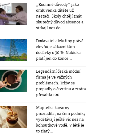
„Rodinné důvody“ jako
omluvenka dítěte už
nestačí. Školy chtějí znát
skutečný důvod absence a
strkají nos do...
Dodavatel elektřiny právě
zlevňuje zákazníkům
dodávky o 30 %. Nabídka
platí jen do konce...
Legendární česká módní
firma je ve vážných
problémech. Tržby se
propadly o čtvrtinu a ztráta
přesáhla 100...
Majitelka kavárny
prozradila, na čem podniky
vydělávají ještě víc než na
kohoutkové vodě. V létě je
to zlatý...