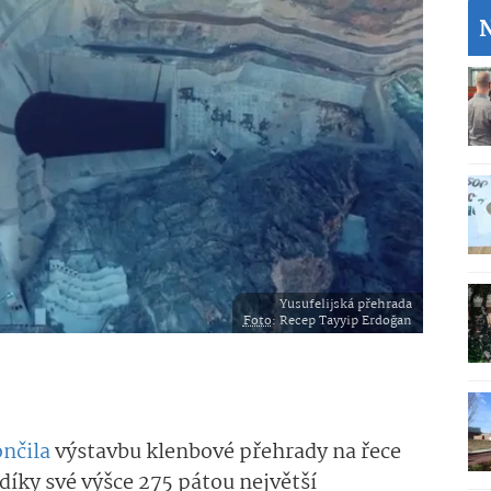
Yusufelijská přehrada
Foto
: Recep Tayyip Erdoğan
nčila
výstavbu klenbové přehrady na řece
díky své výšce 275 pátou největší