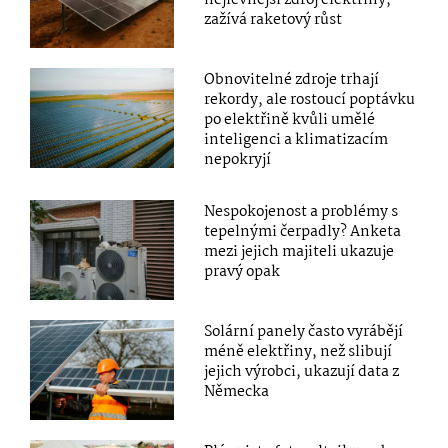
nejlevnější zdroj elektřiny,
zažívá raketový růst
Obnovitelné zdroje trhají
rekordy, ale rostoucí poptávku
po elektřině kvůli umělé
inteligenci a klimatizacím
nepokryjí
Nespokojenost a problémy s
tepelnými čerpadly? Anketa
mezi jejich majiteli ukazuje
pravý opak
Solární panely často vyrábějí
méně elektřiny, než slibují
jejich výrobci, ukazují data z
Německa