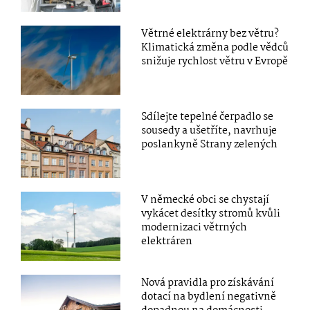
Větrné elektrárny bez větru?
Klimatická změna podle vědců
snižuje rychlost větru v Evropě
Sdílejte tepelné čerpadlo se
sousedy a ušetříte, navrhuje
poslankyně Strany zelených
V německé obci se chystají
vykácet desítky stromů kvůli
modernizaci větrných
elektráren
Nová pravidla pro získávání
dotací na bydlení negativně