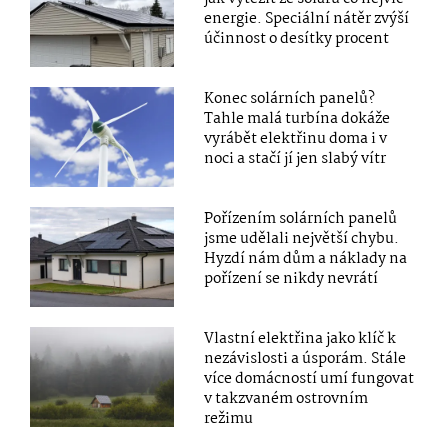
energie. Speciální nátěr zvýší
účinnost o desítky procent
Konec solárních panelů?
Tahle malá turbína dokáže
vyrábět elektřinu doma i v
noci a stačí jí jen slabý vítr
Pořízením solárních panelů
jsme udělali největší chybu.
Hyzdí nám dům a náklady na
pořízení se nikdy nevrátí
Vlastní elektřina jako klíč k
nezávislosti a úsporám. Stále
více domácností umí fungovat
v takzvaném ostrovním
režimu