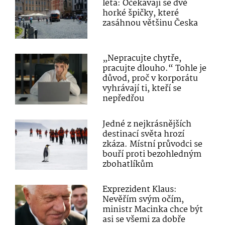
léta: Očekávají se dvě
horké špičky, které
zasáhnou většinu Česka
„Nepracujte chytře,
pracujte dlouho.“ Tohle je
důvod, proč v korporátu
vyhrávají ti, kteří se
nepředřou
Jedné z nejkrásnějších
destinací světa hrozí
zkáza. Místní průvodci se
bouří proti bezohledným
zbohatlíkům
Exprezident Klaus:
Nevěřím svým očím,
ministr Macinka chce být
asi se všemi za dobře