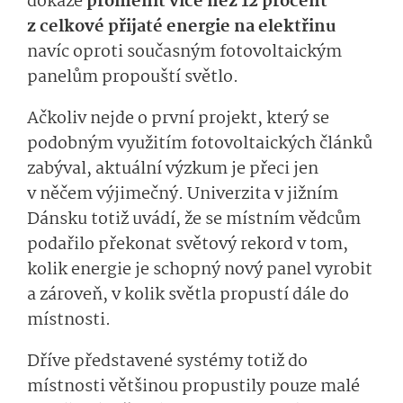
dokáže
proměnit více než 12 procent
z celkové přijaté energie na elektřinu
navíc oproti současným fotovoltaickým
panelům propouští světlo.
Ačkoliv nejde o první projekt, který se
podobným využitím fotovoltaických článků
zabýval, aktuální výzkum je přeci jen
v něčem výjimečný. Univerzita v jižním
Dánsku totiž uvádí, že se místním vědcům
podařilo překonat světový rekord v tom,
kolik energie je schopný nový panel vyrobit
a zároveň, v kolik světla propustí dále do
místnosti.
Dříve představené systémy totiž do
místnosti většinou propustily pouze malé