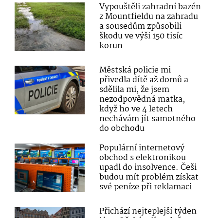
Vypouštěli zahradní bazén
z Mountfieldu na zahradu
a sousedům způsobili
škodu ve výši 150 tisíc
korun
Městská policie mi
přivedla dítě až domů a
sdělila mi, že jsem
nezodpovědná matka,
když ho ve 4 letech
nechávám jít samotného
do obchodu
Populární internetový
obchod s elektronikou
upadl do insolvence. Češi
budou mít problém získat
své peníze při reklamaci
Přichází nejteplejší týden