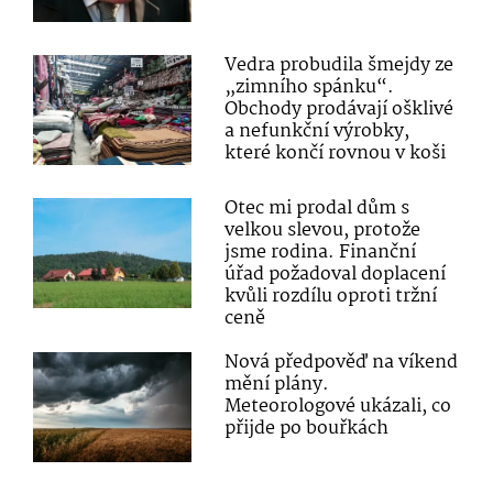
Vedra probudila šmejdy ze
„zimního spánku“.
Obchody prodávají ošklivé
a nefunkční výrobky,
které končí rovnou v koši
Otec mi prodal dům s
velkou slevou, protože
jsme rodina. Finanční
úřad požadoval doplacení
kvůli rozdílu oproti tržní
ceně
Nová předpověď na víkend
mění plány.
Meteorologové ukázali, co
přijde po bouřkách