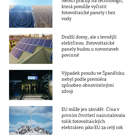
Němci pracují na technologii,
která pomůže vyčistit
fotovoltaické panely i bez
vody
Dražší domy, ale s levnější
elektřinou. Fotovoltaické
panely budou u novostaveb
povinné
Výpadek proudu ve Španělsku
nebyl podle premiéra
způsoben obnovitelnými
zdroji
EU může jen závidět. Čína v
prvním čtvrtletí nainstalovala
tolik fotovoltaických
elektráren jako EU za celý rok