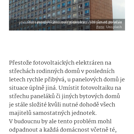
Okna paneláků jako malé elektrárny. Vědcům se podařilo překonat rekordy v účinnosti fotovoltaických panelů do oken
Foto
: Unsplash
Přestože fotovoltaických elektráren na
střechách rodinných domů v posledních
letech rychle přibývá, u panelových domů je
situace úplně jiná. Umístit fotovoltaiku na
střechu paneláků či jiných bytových domů
je stále složité kvůli nutné dohodě všech
majitelů samostatných jednotek.
V budoucnu by ale tento problém mohl
odpadnout a každá domácnost včetně té,