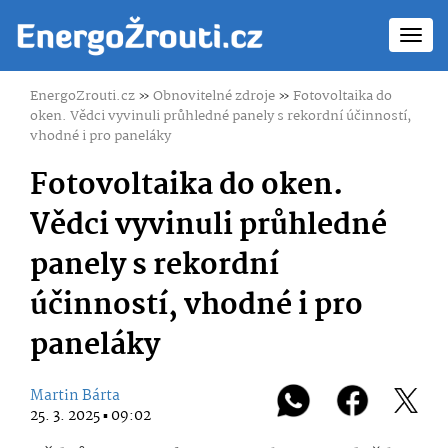
Toggl
navig
EnergoZrouti.cz
»
Obnovitelné zdroje
»
Fotovoltaika do
oken. Vědci vyvinuli průhledné panely s rekordní účinností,
vhodné i pro paneláky
Fotovoltaika do oken.
Vědci vyvinuli průhledné
panely s rekordní
účinností, vhodné i pro
paneláky
Martin Bárta
25. 3. 2025 ▪ 09:02