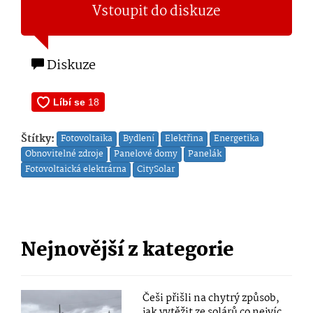
Vstoupit do diskuze
Diskuze
Štítky:
Fotovoltaika
Bydlení
Elektřina
Energetika
Obnovitelné zdroje
Panelové domy
Panelák
Fotovoltaická elektrárna
CitySolar
Nejnovější z kategorie
Češi přišli na chytrý způsob,
jak vytěžit ze solárů co nejvíc