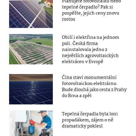
Plánujete fotovoltaiku nebo
tepelné čerpadlo? Pak si
pospěšte, jejich ceny znovu
rostou
Obilí i elektřina na jednom
poli. Česká firma
nainstalovala jednu z
největších agrovoltaických
elektráren v Evropě
Čína staví monumentální
fotovoltaickou elektrárnu.
Bude dlouhá jako cesta z Prahy
do Brna a zpět
Tepelná čerpadla byla loni
propadákem, zájem o ně
dramaticky poklesl