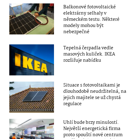
Balkonové fotovoltaické
elektrárny selhaly v
německém testu. Některé
modely mohou být
nebezpečné
Tepelná čerpadla vedle
masových kuliček. IKEA
rozšiřuje nabídku
Situace s fotovoltaikami je
dlouhodobě neudržitelná, na
jejich majitele se už chystá
regulace
Uhlí bude brzy minulostí.
Největší energetická firma
proto spouští nové centrum