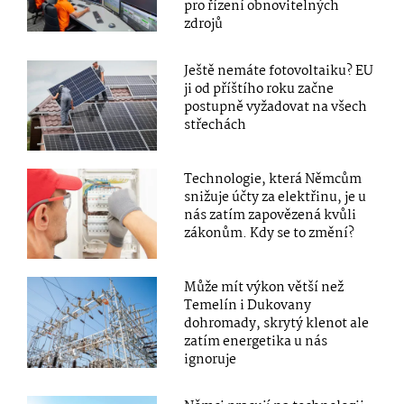
pro řízení obnovitelných
zdrojů
Ještě nemáte fotovoltaiku? EU
ji od příštího roku začne
postupně vyžadovat na všech
střechách
Technologie, která Němcům
snižuje účty za elektřinu, je u
nás zatím zapovězená kvůli
zákonům. Kdy se to změní?
Může mít výkon větší než
Temelín i Dukovany
dohromady, skrytý klenot ale
zatím energetika u nás
ignoruje