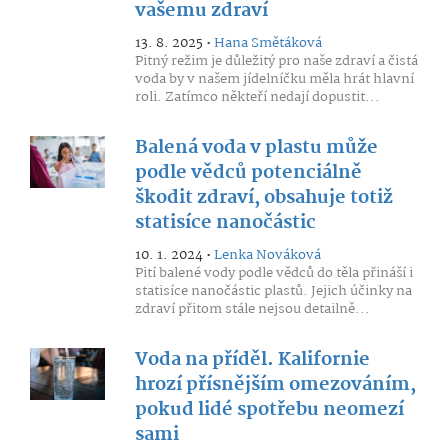
vašemu zdraví
13. 8. 2025 •
Hana Smětáková
Pitný režim je důležitý pro naše zdraví a čistá
voda by v našem jídelníčku měla hrát hlavní
roli. Zatímco někteří nedají dopustit...
Balená voda v plastu může
podle vědců potenciálně
škodit zdraví, obsahuje totiž
statisíce nanočástic
10. 1. 2024 •
Lenka Nováková
Pití balené vody podle vědců do těla přináší i
statisíce nanočástic plastů. Jejich účinky na
zdraví přitom stále nejsou detailně...
Voda na příděl. Kalifornie
hrozí přísnějším omezováním,
pokud lidé spotřebu neomezí
sami