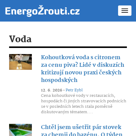
Toggl
navig
Voda
Kohoutková voda s citronem
za cenu piva? Lidé v diskuzích
kritizují novou praxi českých
hospodských
12. 6. 2026 •
Petr Eybl
Cena kohoutkové vody v restauracích,
hospodách či jiných stravovacích podnicích
se v posledních letech stala poměrně
diskutovaným tématem....
Chtěl jsem ušetřit pár stovek
za chemii do bazénu. O týden