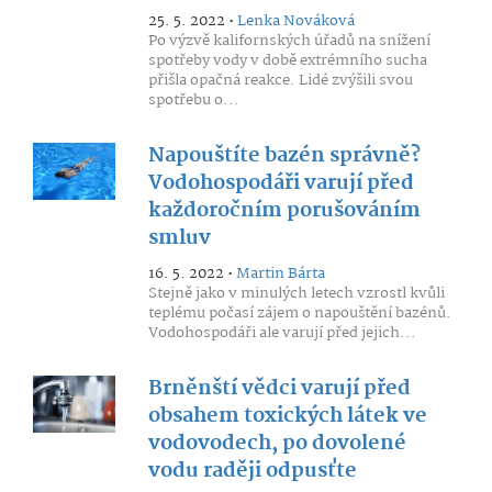
25. 5. 2022 •
Lenka Nováková
Po výzvě kalifornských úřadů na snížení
spotřeby vody v době extrémního sucha
přišla opačná reakce. Lidé zvýšili svou
spotřebu o...
Napouštíte bazén správně?
Vodohospodáři varují před
každoročním porušováním
smluv
16. 5. 2022 •
Martin Bárta
Stejně jako v minulých letech vzrostl kvůli
teplému počasí zájem o napouštění bazénů.
Vodohospodáři ale varují před jejich...
Brněnští vědci varují před
obsahem toxických látek ve
vodovodech, po dovolené
vodu raději odpusťte