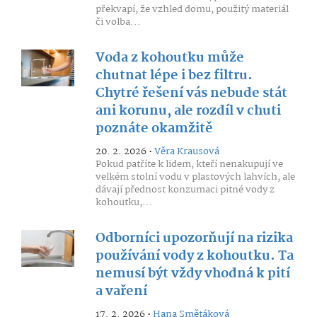
překvapí, že vzhled domu, použitý materiál
či volba...
Voda z kohoutku může
chutnat lépe i bez filtru.
Chytré řešení vás nebude stát
ani korunu, ale rozdíl v chuti
poznáte okamžitě
20. 2. 2026 •
Věra Krausová
Pokud patříte k lidem, kteří nenakupují ve
velkém stolní vodu v plastových lahvích, ale
dávají přednost konzumaci pitné vody z
kohoutku,...
Odborníci upozorňují na rizika
používání vody z kohoutku. Ta
nemusí být vždy vhodná k pití
a vaření
17. 2. 2026 •
Hana Smětáková