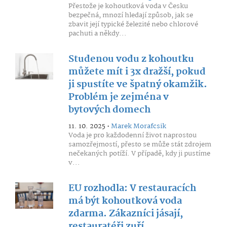
Přestože je kohoutková voda v Česku
bezpečná, mnozí hledají způsob, jak se
zbavit její typické železité nebo chlorové
pachuti a někdy...
Studenou vodu z kohoutku
můžete mít i 3x dražší, pokud
ji spustíte ve špatný okamžik.
Problém je zejména v
bytových domech
11. 10. 2025 •
Marek Morafcsik
Voda je pro každodenní život naprostou
samozřejmostí, přesto se může stát zdrojem
nečekaných potíží. V případě, kdy ji pustíme
v...
EU rozhodla: V restauracích
má být kohoutková voda
zdarma. Zákazníci jásají,
restauratéři zuří