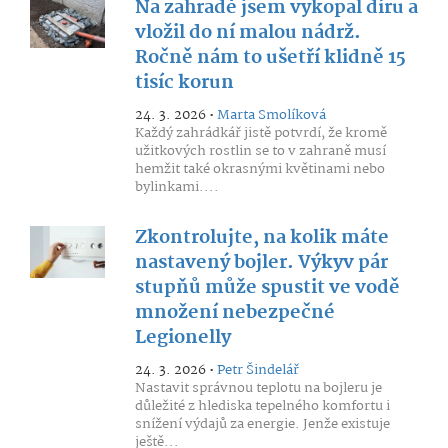
Na zahradě jsem vykopal díru a
vložil do ní malou nádrž.
Ročně nám to ušetří klidně 15
tisíc korun
24. 3. 2026 •
Marta Smolíková
Každý zahrádkář jistě potvrdí, že kromě
užitkových rostlin se to v zahraně musí
hemžit také okrasnými květinami nebo
bylinkami....
Zkontrolujte, na kolik máte
nastavený bojler. Výkyv pár
stupňů může spustit ve vodě
množení nebezpečné
Legionelly
24. 3. 2026 •
Petr Šindelář
Nastavit správnou teplotu na bojleru je
důležité z hlediska tepelného komfortu i
snížení výdajů za energie. Jenže existuje
ještě...