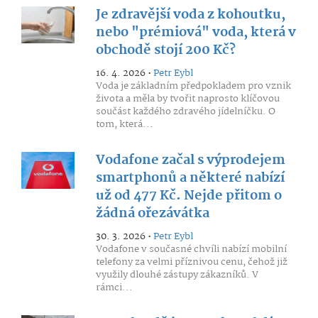
Je zdravější voda z kohoutku,
nebo "prémiová" voda, která v
obchodě stojí 200 Kč?
16. 4. 2026 •
Petr Eybl
Voda je základním předpokladem pro vznik
života a měla by tvořit naprosto klíčovou
součást každého zdravého jídelníčku. O
tom, která...
Vodafone začal s výprodejem
smartphonů a některé nabízí
už od 477 Kč. Nejde přitom o
žádná ořezávátka
30. 3. 2026 •
Petr Eybl
Vodafone v současné chvíli nabízí mobilní
telefony za velmi příznivou cenu, čehož již
využily dlouhé zástupy zákazníků. V
rámci...