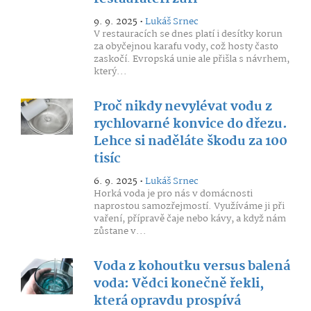
9. 9. 2025 •
Lukáš Srnec
V restauracích se dnes platí i desítky korun
za obyčejnou karafu vody, což hosty často
zaskočí. Evropská unie ale přišla s návrhem,
který...
Proč nikdy nevylévat vodu z
rychlovarné konvice do dřezu.
Lehce si naděláte škodu za 100
tisíc
6. 9. 2025 •
Lukáš Srnec
Horká voda je pro nás v domácnosti
naprostou samozřejmostí. Využíváme ji při
vaření, přípravě čaje nebo kávy, a když nám
zůstane v...
Voda z kohoutku versus balená
voda: Vědci konečně řekli,
která opravdu prospívá