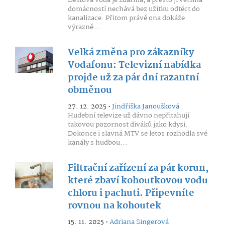
Dešťová voda je zdarma, a přesto ji většina
domácností nechává bez užitku odtéct do
kanalizace. Přitom právě ona dokáže
výrazně...
Velká změna pro zákazníky
Vodafonu: Televizní nabídka
projde už za pár dní razantní
obměnou
27. 12. 2025 •
Jindřiška Janoušková
Hudební televize už dávno nepřitahují
takovou pozornost diváků jako kdysi.
Dokonce i slavná MTV se letos rozhodla své
kanály s hudbou...
Filtrační zařízení za pár korun,
které zbaví kohoutkovou vodu
chloru i pachuti. Připevníte
rovnou na kohoutek
15. 11. 2025 •
Adriana Singerová