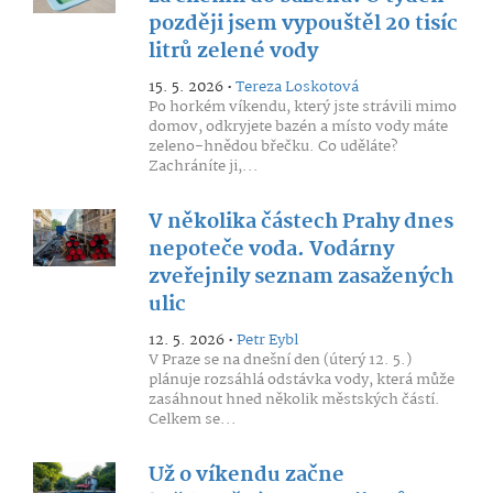
později jsem vypouštěl 20 tisíc
litrů zelené vody
15. 5. 2026 •
Tereza Loskotová
Po horkém víkendu, který jste strávili mimo
domov, odkryjete bazén a místo vody máte
zeleno-hnědou břečku. Co uděláte?
Zachráníte ji,...
V několika částech Prahy dnes
nepoteče voda. Vodárny
zveřejnily seznam zasažených
ulic
12. 5. 2026 •
Petr Eybl
V Praze se na dnešní den (úterý 12. 5.)
plánuje rozsáhlá odstávka vody, která může
zasáhnout hned několik městských částí.
Celkem se...
Už o víkendu začne