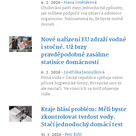
9. 2. 2026 •
Hana Smětáková
Otužování patří mezi jednoduché způsoby,
jak můžete podpořit své zdraví a odolnost
organismu. Neznamená to, že byste nutně
museli...
Nové nařízení EU zdraží vodné
i stočné. Už brzy
pravděpodobně zasáhne
statisíce domácností
6. 2. 2026 •
Jindřiška Janoušková
Pitná voda v České republice splňuje velmi
přísné hygienické limity, Evropské unii to
ale nestačí. Ve vzorcích se totiž objevuje
stále...
Kraje hlásí problém: Měli byste
zkontrolovat tvrdost vody.
Stačí jednoduchý domácí test
31. 1. 2026 •
Petr Eybl