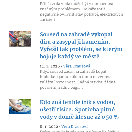
Příliš tvrdá voda může být v domácnosti
značným problémem. Dokáže totiž
negativně ovlivnit stav potrubí, elektrických
zařízení...
Soused na zahradě vykopal
díru a zasypal ji kamením.
Vyřešil tak problém, se kterým
bojuje každý ve městě
12. 1. 2026 •
Věra Krausová
Když soused začal na zahradě kopat
hlubokou jámu, nikdo tomu nevěnoval
zvláštní pozornost. Žádná stavba, žádné
povolení, žádný bagr....
Kdo zná tenhle trik s vodou,
ušetří tisíce. Spotřeba pitné
vody v domě klesne až o 50 %
8. 1. 2026 •
Věra Krausová