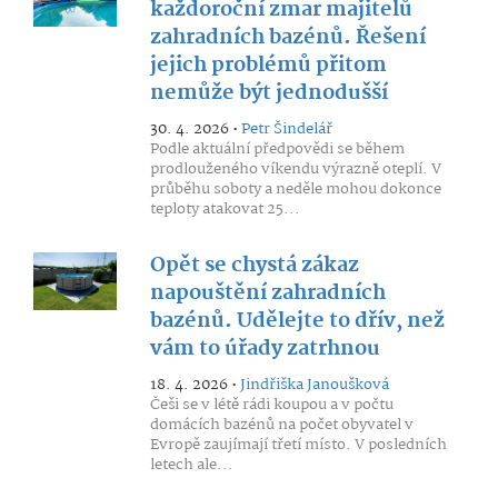
každoroční zmar majitelů
zahradních bazénů. Řešení
jejich problémů přitom
nemůže být jednodušší
30. 4. 2026 •
Petr Šindelář
Podle aktuální předpovědi se během
prodlouženého víkendu výrazně oteplí. V
průběhu soboty a neděle mohou dokonce
teploty atakovat 25...
Opět se chystá zákaz
napouštění zahradních
bazénů. Udělejte to dřív, než
vám to úřady zatrhnou
18. 4. 2026 •
Jindřiška Janoušková
Češi se v létě rádi koupou a v počtu
domácích bazénů na počet obyvatel v
Evropě zaujímají třetí místo. V posledních
letech ale...