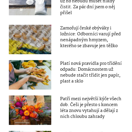
už ho nebudu muset nikdy
čistit. Za pár dní jsem o něj
přišel
Zamořují české obýváky i
ložnice: Odborníci varují před
nenápadným hmyzem,
kterého se zbavuje jen těžko
Platí nová pravidla pro třídění
odpadu: Domácnostem už
nebude stačit třídit jen papír,
plast a sklo
Patří mezi největší kýče všech
dob. Češi je přesto s koncem
léta znovu vytahují a dělají z
nich chloubu zahrady