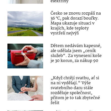
elektřiny
Česko se znovu rozpálí na
36 °C, pak dorazí bouřky.
Mapa ukazuje situaci v
krajích, kde teploty
vystřelí nejvýš
Dětem nedávám kapesné,
ale udělala jsem „ceník
služeb“. Za vynesení koše
je 30 korun, za nákup 90
„Když chtějí svatbu, ať si
na ni vydělají.“ Výše
svatebního daru stále
rozděluje společnost,
přitom je to tak zbytečné
řešit