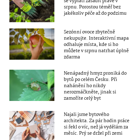
se vyplatí zasadit právě v
srpnu. Porostou téměř bez
jakékoliv péče až do podzimu
Sezónní ovoce zbytečně
nekupujte. Interaktivní mapa
odhaluje místa, kde si ho
můžete v srpnu natrhat úplně
zdarma
Nenápadný hmyz proniká do
bytů po celém Česku. Při
nahánění ho nikdy
nerozmáčkněte, jinak si
zamoříte celý byt
Najali jsme bytového
architekta. Za pár hodin práce
si řekl o víc, než já vydělám za
měsíc. Prý se držel při zemi