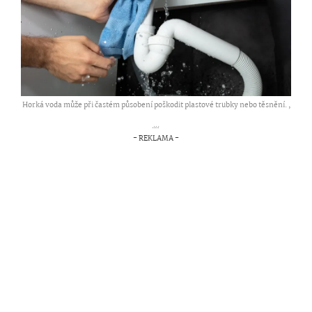
Horká voda může při častém působení poškodit plastové trubky nebo těsnění. ,
...