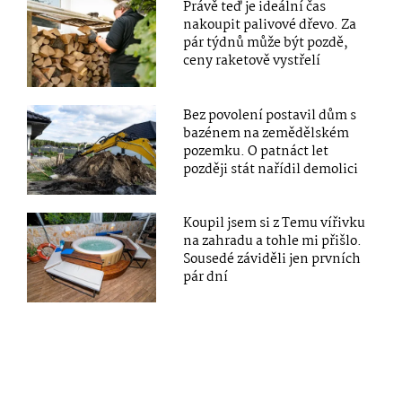
Právě teď je ideální čas
nakoupit palivové dřevo. Za
pár týdnů může být pozdě,
ceny raketově vystřelí
Bez povolení postavil dům s
bazénem na zemědělském
pozemku. O patnáct let
později stát nařídil demolici
Koupil jsem si z Temu vířivku
na zahradu a tohle mi přišlo.
Sousedé záviděli jen prvních
pár dní