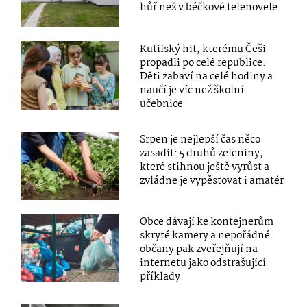
hůř než v béčkové telenovele
Kutilský hit, kterému Češi
propadli po celé republice.
Děti zabaví na celé hodiny a
naučí je víc než školní
učebnice
Srpen je nejlepší čas něco
zasadit: 5 druhů zeleniny,
které stihnou ještě vyrůst a
zvládne je vypěstovat i amatér
Obce dávají ke kontejnerům
skryté kamery a nepořádné
občany pak zveřejňují na
internetu jako odstrašující
příklady