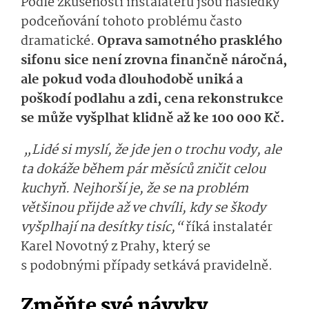
Podle zkušeností instalatérů jsou následky
podceňování tohoto problému často
dramatické.
Oprava samotného prasklého
sifonu sice není zrovna finančně náročná,
ale pokud voda dlouhodobě uniká a
poškodí podlahu a zdi, cena rekonstrukce
se může vyšplhat klidně až ke 100 000 Kč.
„Lidé si myslí, že jde jen o trochu vody, ale
ta dokáže během pár měsíců zničit celou
kuchyň. Nejhorší je, že se na problém
většinou přijde až ve chvíli, kdy se škody
vyšplhají na desítky tisíc,“
říká instalatér
Karel Novotný z Prahy, který se
s podobnými případy setkává pravidelně.
Změňte své návyky