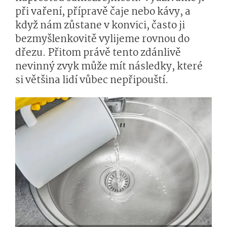
při vaření, přípravě čaje nebo kávy, a
když nám zůstane v konvici, často ji
bezmyšlenkovitě vylijeme rovnou do
dřezu. Přitom právě tento zdánlivě
nevinný zvyk může mít následky, které
si většina lidí vůbec nepřipouští.