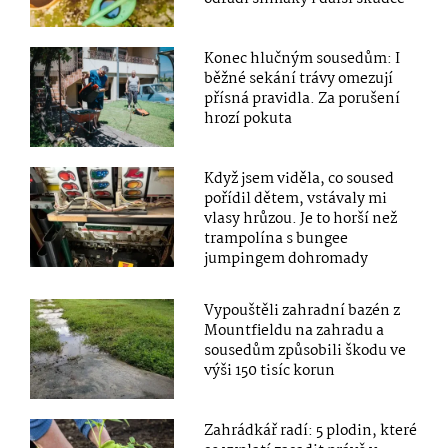
Konec hlučným sousedům: I
běžné sekání trávy omezují
přísná pravidla. Za porušení
hrozí pokuta
Když jsem viděla, co soused
pořídil dětem, vstávaly mi
vlasy hrůzou. Je to horší než
trampolína s bungee
jumpingem dohromady
Vypouštěli zahradní bazén z
Mountfieldu na zahradu a
sousedům způsobili škodu ve
výši 150 tisíc korun
Zahrádkář radí: 5 plodin, které