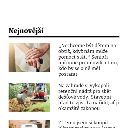
Nejnovější
„Nechceme být dětem na
obtíž, když nám může
pomoct stát.“ Senioři
upřímně promluvili o tom,
kdo by se o ně měl
postarat
Na zahradě si vykopali
retenční nádrž pro sběr
dešťové vody. Stavební
úřad to zjistil a nařídil, ať ji
okamžitě zakopou
Z Temu jsem si koupil