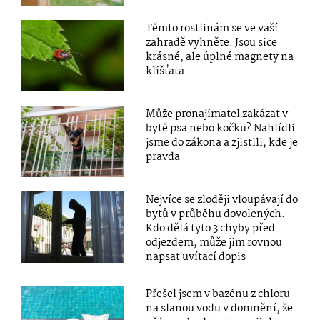
Těmto rostlinám se ve vaší
zahradě vyhněte. Jsou sice
krásné, ale úplné magnety na
klíšťata
Může pronajímatel zakázat v
bytě psa nebo kočku? Nahlídli
jsme do zákona a zjistili, kde je
pravda
Nejvíce se zloději vloupávají do
bytů v průběhu dovolených.
Kdo dělá tyto 3 chyby před
odjezdem, může jim rovnou
napsat uvítací dopis
Přešel jsem v bazénu z chloru
na slanou vodu v domnění, že