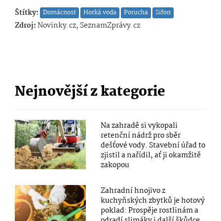
Štítky:
Domácnost
Horká voda
Porucha
Sifon
Zdroj:
Novinky.cz, SeznamZprávy.cz
Nejnovější z kategorie
Na zahradě si vykopali
retenční nádrž pro sběr
dešťové vody. Stavební úřad to
zjistil a nařídil, ať ji okamžitě
zakopou
Zahradní hnojivo z
kuchyňských zbytků je hotový
poklad: Prospěje rostlinám a
odradí slimáky i další škůdce