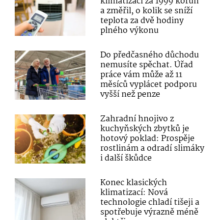
klimatizaci za 1999 korun
a změřil, o kolik se sníží
teplota za dvě hodiny
plného výkonu
Do předčasného důchodu
nemusíte spěchat. Úřad
práce vám může až 11
měsíců vyplácet podporu
vyšší než penze
Zahradní hnojivo z
kuchyňských zbytků je
hotový poklad: Prospěje
rostlinám a odradí slimáky
i další škůdce
Konec klasických
klimatizací: Nová
technologie chladí tišeji a
spotřebuje výrazně méně