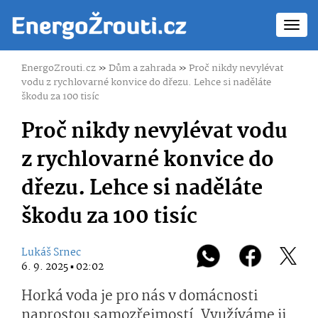
Toggl
navig
EnergoZrouti.cz
»
Dům a zahrada
»
Proč nikdy nevylévat
vodu z rychlovarné konvice do dřezu. Lehce si naděláte
škodu za 100 tisíc
Proč nikdy nevylévat vodu
z rychlovarné konvice do
dřezu. Lehce si naděláte
škodu za 100 tisíc
Lukáš Srnec
6. 9. 2025 ▪ 02:02
Horká voda je pro nás v domácnosti
naprostou samozřejmostí. Využíváme ji