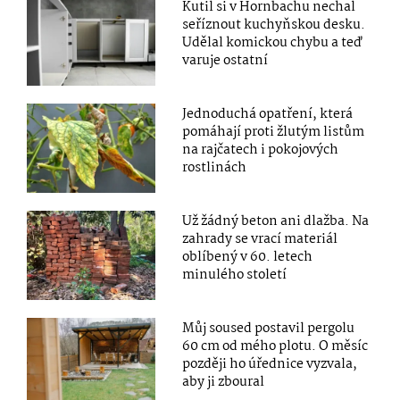
Kutil si v Hornbachu nechal
seříznout kuchyňskou desku.
Udělal komickou chybu a teď
varuje ostatní
Jednoduchá opatření, která
pomáhají proti žlutým listům
na rajčatech i pokojových
rostlinách
Už žádný beton ani dlažba. Na
zahrady se vrací materiál
oblíbený v 60. letech
minulého století
Můj soused postavil pergolu
60 cm od mého plotu. O měsíc
později ho úřednice vyzvala,
aby ji zboural