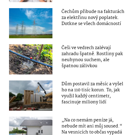
Čechům přibude na fakturách
za elektřinu nový poplatek.
Dotkne se všech domácností
Češi ve vedrech zalévají
zahradu špatně. Rostliny pak
neuhynou suchem, ale
špatnou zálivkou
Dům postavil za měsíc a vyšel
ho na 110 tisíc korun. To, jak
využil každý centimetr,
fascinuje miliony lidí
„Na co nemám peníze já,
nebude mít ani můj soused.“
Na vesnicích to občas vypadá