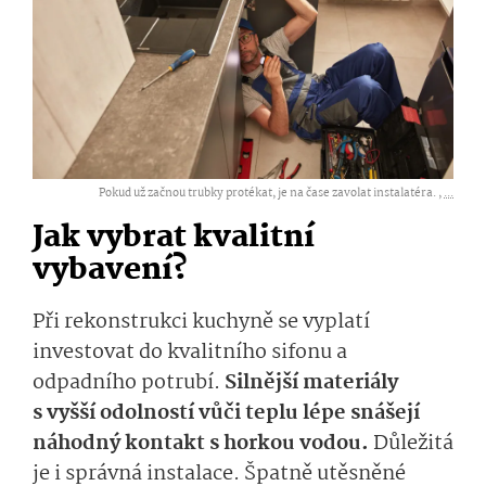
Pokud už začnou trubky protékat, je na čase zavolat instalatéra. ,
...
Jak vybrat kvalitní
vybavení?
Při rekonstrukci kuchyně se vyplatí
investovat do kvalitního sifonu a
odpadního potrubí.
Silnější materiály
s vyšší odolností vůči teplu lépe snášejí
náhodný kontakt s horkou vodou.
Důležitá
je i správná instalace. Špatně utěsněné