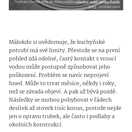
Vylévání horké vody do dřezu může způsobit velké škody. Raději nechte vodu vychladnout.
Foto
: Shutterstock
Málokdo si uvědomuje, že kuchyňské
potrubí má své limity. Přestože se na první
pohled zdá odolné, častý kontakt s vroucí
vodou může postupně způsobovat jeho
poškození. Problém se navíc neprojeví
hned. Může to trvat měsíce, někdy i roky,
než se závada objeví. A pak už bývá pozdě.
Následky se mohou pohybovat v řádech
desítek až stovek tisíc korun, protože nejde
jen o opravu trubek, ale často i podlahy a
okolních konstrukcí.