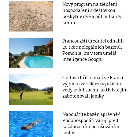
Nový program na zlepšení
hospodaření s dešťovkou
poskytne dvě a půl miliardy
korun
Francouzští úředníci odhalili
20 tisíc nelegálních bazénů.
Pomohla jim v tom umělá
inteligence Googlu
Golfová hřiště mají ve Francii
výjimku ze zákazu využívání
vody kvůli suchu, aktivisté jim
zabetonovali jamky
Napouštíte bazén správně?
Vodohospodáři varují před
každoročním porušováním
smluv