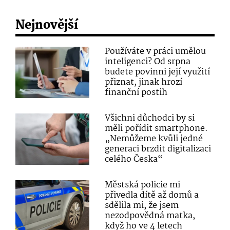
Nejnovější
Používáte v práci umělou
inteligenci? Od srpna
budete povinni její využití
přiznat, jinak hrozí
finanční postih
Všichni důchodci by si
měli pořídit smartphone.
„Nemůžeme kvůli jedné
generaci brzdit digitalizaci
celého Česka“
Městská policie mi
přivedla dítě až domů a
sdělila mi, že jsem
nezodpovědná matka,
když ho ve 4 letech