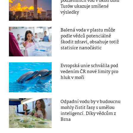
podzemních vod v okolí dolu
Turów ukazuje smíšené
výsledky
Balená voda v plastu může
podle vědců potenciálně
škodit zdraví, obsahuje totiž
statisíce nanočástic
Evropská unie schválila pod
vedením ČR nové limity pro
hluk v moři
Odpadní vodu by v budoucnu
mohly čistit řasy s umělou
inteligencí. Díky vědcům z
Brna