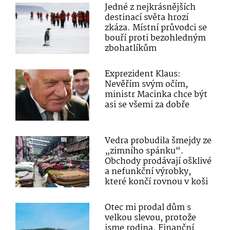
Jedné z nejkrásnějších
destinací světa hrozí
zkáza. Místní průvodci se
bouří proti bezohledným
zbohatlíkům
Exprezident Klaus:
Nevěřím svým očím,
ministr Macinka chce být
asi se všemi za dobře
Vedra probudila šmejdy ze
„zimního spánku“.
Obchody prodávají ošklivé
a nefunkční výrobky,
které končí rovnou v koši
Otec mi prodal dům s
velkou slevou, protože
jsme rodina. Finanční