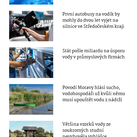
První autobusy na vodík by
mohly do dvou let vyjet na
silnice ve Středočeském kraji
Stát pošle miliardu na úsporu
vody v průmyslových firmách
Povodí Moravy hlásí sucho,
vodohospodáři už kvůli němu
musí upouštět vodu z nádrží
Většina vzorků vody ze
soukromých studní
nevyhověla vyhlášce,