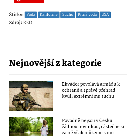
Štítky:
Voda
Kalifornie
Sucho
Pitná voda
USA
Zdroj:
RED
Nejnovější z kategorie
Ekvádor povolává armádu k
ochraně a správě přehrad
kvůli extrémnímu suchu
Povodně nejsou v Česku
žádnou novinkou, částečně si
za ně však můžeme sami