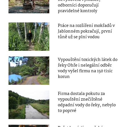
odborníci doporučují
pravidelné kontroly
Práce na rozšíření mokřadů v
Jablonném pokračují, první
tůně už se plní vodou
Vypouštění toxických látek do
řeky Ohře i nelegální odběr
vody vyšel firmu na 150 tisíc
korun
Firma dostala pokutu za
vypouštění znečištěné
odpadní vody do řeky, nebylo
to poprvé