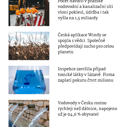
Počet havárií v pražské
vodovodní a kanalizační síti
vloni poklesl, údržba i tak
vyšla na 1,5 miliardy
Česká aplikace Windy se
spojila s vědci. Společně
předpovídají sucho pro celou
planetu
Inspekce završila případ
toxické látky v Sázavě. Firma
zaplatí pokutu čtvrt milionu
Vodovody v Česku rostou
rychleji než dálnice, napojeno
už je 94,6 % obyvatel