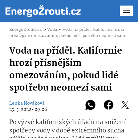
Toggl
navig
EnergoZrouti.cz
»
Voda
»
Voda na příděl. Kalifornie hrozí
přísnějším omezováním, pokud lidé spotřebu neomezí sami
Voda na příděl. Kalifornie
hrozí přísnějším
omezováním, pokud lidé
spotřebu neomezí sami
Lenka Nováková
25. 5. 2022 ▪ 09:06
Po výzvě kalifornských úřadů na snížení
spotřeby vody v době extrémního sucha