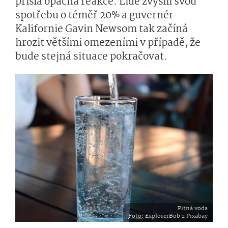
přišla opačná reakce. Lidé zvýšili svou
spotřebu o téměř 20% a guvernér
Kalifornie Gavin Newsom tak začíná
hrozit většími omezeními v případě, že
bude stejná situace pokračovat.
Pitná voda
Foto
: ExplorerBob z Pixabay