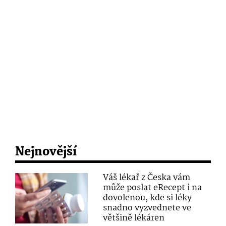
Nejnovější
Váš lékař z Česka vám
může poslat eRecept i na
dovolenou, kde si léky
snadno vyzvednete ve
většině lékáren