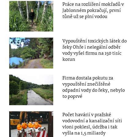
Práce na rozšíření mokřadů v
Jablonném pokračují, první
tůně už se plní vodou
Vypouštění toxických látek do
řeky Ohře i nelegální odběr
vody vyšel firmu na 150 tisíc
korun
Firma dostala pokutu za
vypouštění znečištěné
odpadní vody do řeky, nebylo
to poprvé
Počet havárií v pražské
vodovodní a kanalizační síti
vloni poklesl, údržba i tak
vyšla na 1,5 miliardy