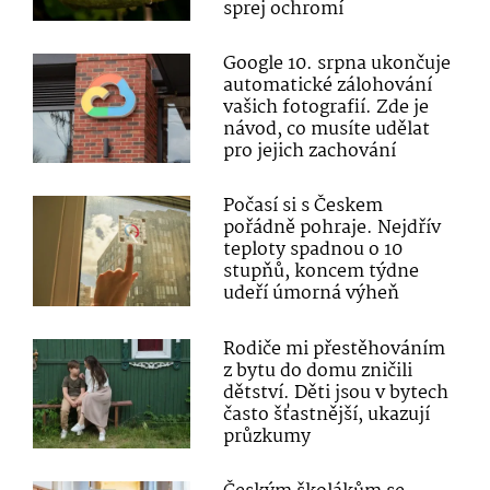
sprej ochromí
Google 10. srpna ukončuje
automatické zálohování
vašich fotografií. Zde je
návod, co musíte udělat
pro jejich zachování
Počasí si s Českem
pořádně pohraje. Nejdřív
teploty spadnou o 10
stupňů, koncem týdne
udeří úmorná výheň
Rodiče mi přestěhováním
z bytu do domu zničili
dětství. Děti jsou v bytech
často šťastnější, ukazují
průzkumy