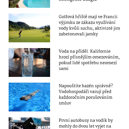
Golfová hřiště mají ve Francii
výjimku ze zákazu využívání
vody kvůli suchu, aktivisté jim
zabetonovali jamky
Voda na příděl. Kalifornie
hrozí přísnějším omezováním,
pokud lidé spotřebu neomezí
sami
Napouštíte bazén správně?
Vodohospodáři varují před
každoročním porušováním
smluv
První autobusy na vodík by
mohly do dvou let vyjet na