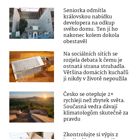
Seniorka odmítla
královskou nabídku
developera na odkup
svého domu. Ten jí ho
nakonec kolem dokola
obestavěl
Na sociálních sítích se
rozjela debata k čemu je
ostnatá strana struhadla.
Většina domácích kuchařů
ji nikdy v životě nepoužila
Česko se otepluje 2×
rychleji než zbytek světa.
Současná vedra dávají
klimatologům skutečně za
pravdu
Zkontrolujte si výpis z