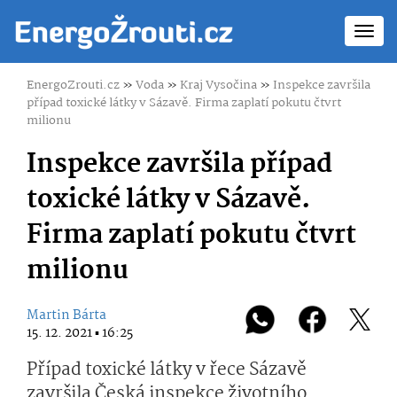
Toggl
navig
EnergoZrouti.cz
»
Voda
»
Kraj Vysočina
»
Inspekce završila
případ toxické látky v Sázavě. Firma zaplatí pokutu čtvrt
milionu
Inspekce završila případ
toxické látky v Sázavě.
Firma zaplatí pokutu čtvrt
milionu
Martin Bárta
15. 12. 2021 ▪ 16:25
Případ toxické látky v řece Sázavě
završila Česká inspekce životního