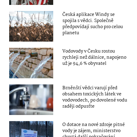
Česká aplikace Windy se
spojila s vědci. Společně
předpovídají sucho pro celou
planetu
Vodovody v Česku rostou
rychleji než dálnice, napojeno
už je 94,6 % obyvatel
Brněnští vědci varují před
obsahem toxických látek ve
vodovodech, po dovolené vodu
raději odpusťte
O dotace na nové zdroje pitné
vody je zájem, ministerstvo