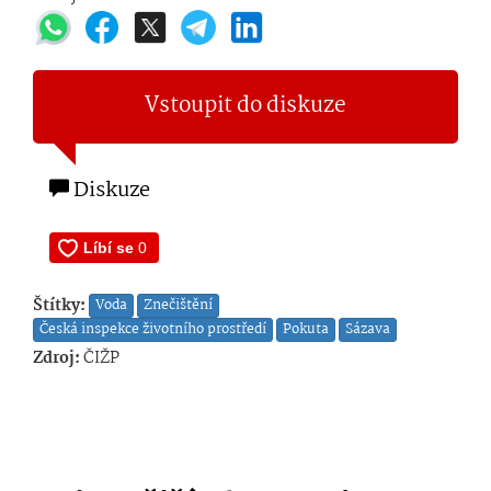
Vstoupit do diskuze
Diskuze
Štítky:
Voda
Znečištění
Česká inspekce životního prostředí
Pokuta
Sázava
Zdroj:
ČIŽP