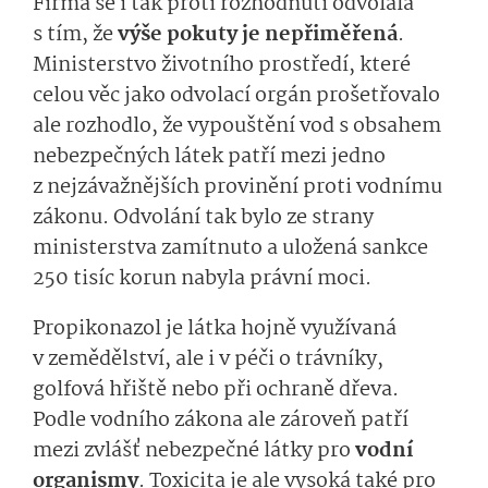
Firma se i tak proti rozhodnutí odvolala
s tím, že
výše pokuty je nepřiměřená
.
Ministerstvo životního prostředí, které
celou věc jako odvolací orgán prošetřovalo
ale rozhodlo, že vypouštění vod s obsahem
nebezpečných látek patří mezi jedno
z nejzávažnějších provinění proti vodnímu
zákonu. Odvolání tak bylo ze strany
ministerstva zamítnuto a uložená sankce
250 tisíc korun nabyla právní moci.
Propikonazol je látka hojně využívaná
v zemědělství, ale i v péči o trávníky,
golfová hřiště nebo při ochraně dřeva.
Podle vodního zákona ale zároveň patří
mezi zvlášť nebezpečné látky pro
vodní
organismy
. Toxicita je ale vysoká také pro