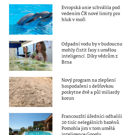
Evropská unie schválila pod
vedením ČR nové limity pro
hluk v moři
Odpadní vodu by v budoucnu
mohly čistit řasy s umělou
inteligencí. Díky vědcům z
Brna
Nový program na zlepšení
hospodaření s dešťovkou
poskytne dvě a půl miliardy
korun
Francouzští úředníci odhalili
20 tisíc nelegálních bazénů.
Pomohla jim v tom umělá
inteligence Googlu