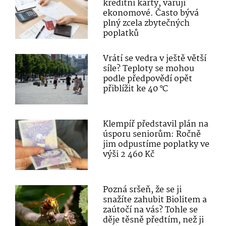
kreditní karty, varují
ekonomové. Často bývá
plný zcela zbytečných
poplatků
Vrátí se vedra v ještě větší
síle? Teploty se mohou
podle předpovědí opět
přiblížit ke 40 °C
Klempíř představil plán na
úsporu seniorům: Ročně
jim odpustíme poplatky ve
výši 2 460 Kč
Pozná sršeň, že se ji
snažíte zahubit Biolitem a
zaútočí na vás? Tohle se
děje těsně předtím, než ji