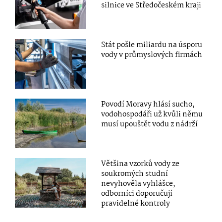
silnice ve Středočeském kraji
Stát pošle miliardu na úsporu
vody v průmyslových firmách
Povodí Moravy hlásí sucho,
vodohospodáři už kvůli němu
musí upouštět vodu z nádrží
Většina vzorků vody ze
soukromých studní
nevyhověla vyhlášce,
odborníci doporučují
pravidelné kontroly