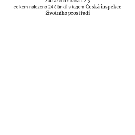
zobrazena strana
1
z
3
celkem nalezeno 24 článků s tagem
Česká inspekce
životního prostředí