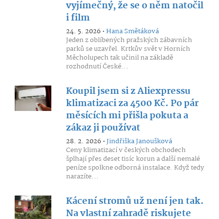
vyjímečný, že se o něm natočil
i film
24. 5. 2026 •
Hana Smětáková
Jeden z oblíbených pražských zábavních
parků se uzavřel. Krtkův svět v Horních
Měcholupech tak učinil na základě
rozhodnutí České...
Koupil jsem si z Aliexpressu
klimatizaci za 4500 Kč. Po pár
měsících mi přišla pokuta a
zákaz ji používat
28. 2. 2026 •
Jindřiška Janoušková
Ceny klimatizací v českých obchodech
šplhají přes deset tisíc korun a další nemalé
peníze spolkne odborná instalace. Když tedy
narazíte...
Kácení stromů už není jen tak.
Na vlastní zahradě riskujete