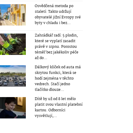
Osvědčená metoda po
staletí: Takto udržují
obyvatelé jižní Evropy své
byty v chladu i bez...
Zahrádkář radí: 5 plodin,
které se vyplatí zasadit
právě v srpnu. Porostou
téměř bez jakékoliv péče
až do...
Dálkový klíček od auta má
skrytou funkci, která se
hodí zejména v těchto
vedrech. Stačí jedno
tlačítko dlouze...
Dítě by už od 8 let mělo
platit svou vlastní platební
kartou. Odborníci
vysvětlují,...