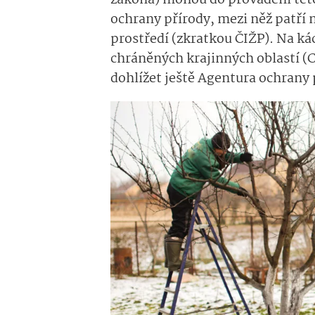
zákona) mohou do provádění této 
ochrany přírody, mezi něž patří 
prostředí (zkratkou ČIŽP). Na ká
chráněných krajinných oblastí (
dohlížet ještě Agentura ochrany 