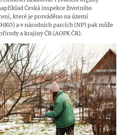
činnosti zasahovat i zvláštní orgány
například Česká inspekce životního
cení, které je prováděno na území
CHKO) a v národních parcích (NP) pak může
přírody a krajiny ČR (AOPK ČR).