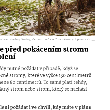
 chrání všechny dřeviny, včetně stromů a keřů na soukromých pozemcích. ,
...
 je před pokácením stromu
olení
ždy nutné požádat v případě, když se
cné stromy, které ve výšce 130 centimetrů
ne 80 centimetrů. To samé platí tehdy,
tný strom nebo strom, který se nachází
ení požádat i ve chvíli, kdy máte v plánu