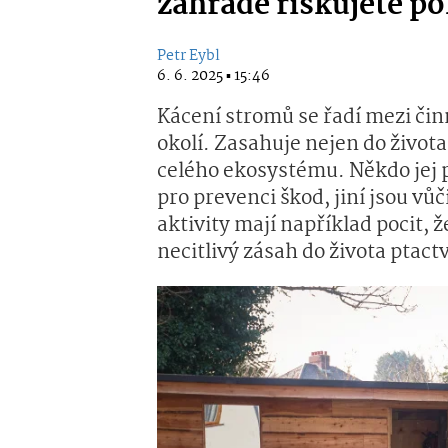
zahradě riskujete po
Petr Eybl
6. 6. 2025 ▪ 15:46
Kácení stromů se řadí mezi čin
okolí. Zasahuje nejen do života 
celého ekosystému. Někdo jej 
pro prevenci škod, jiní jsou vů
aktivity mají například pocit, 
necitlivý zásah do života ptactv