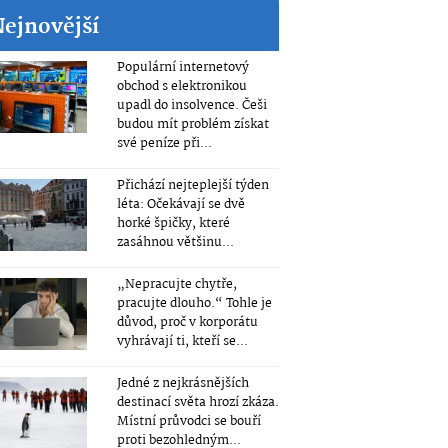
Nejnovější
Populární internetový
obchod s elektronikou
upadl do insolvence. Češi
budou mít problém získat
své peníze při...
Přichází nejteplejší týden
léta: Očekávají se dvě
horké špičky, které
zasáhnou většinu...
„Nepracujte chytře,
pracujte dlouho.“ Tohle je
důvod, proč v korporátu
vyhrávají ti, kteří se...
Jedné z nejkrásnějších
destinací světa hrozí zkáza.
Místní průvodci se bouří
proti bezohledným...