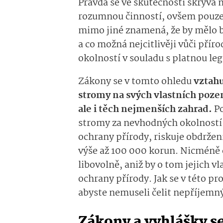
Pravda se ve skutečnosti skrývá
rozumnou činností, ovšem pouze v
mimo jiné znamená, že by mělo b
a co možná nejcitlivěji vůči přír
okolností v souladu s platnou leg
Zákony se v tomto ohledu
vztahu
stromy na svých vlastních pozem
ale i těch nejmenších zahrad.
Po
stromy za nevhodných okolností 
ochrany přírody, riskuje obdrže
výše až 100 000 korun. Nicméně 
libovolně, aniž by o tom jejich 
ochrany přírody. Jak se v této p
abyste nemuseli čelit nepříjem
Zákony a vyhlášky se