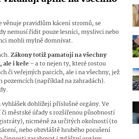
se věnuje pravidlům kácení stromů, se
edy nemusí řídit pouze lesníci, myslivci nebo
dinci mohli mylně domnívat.
ách.
Zákony totiž pamatují na všechny
 ale i keře
– a to nejen ty, které rostou
h či veřejných parcích, ale i na všechny, jež
ch pozemcích (například na zahradách).
dy.
vyhlášek dohlížejí příslušné orgány. Ve
í či městské úřady s rozšířenou působností
istráty), nicméně za určitých okolností (to
 kácení, nebo obzvláště hrubého porušení