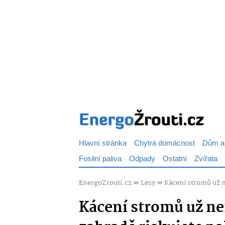
Hlavní stránka
Chytrá domácnost
Dům a
Fosilní paliva
Odpady
Ostatní
Zvířata
EnergoZrouti.cz
»
Lesy
»
Kácení stromů už n
Kácení stromů už nen