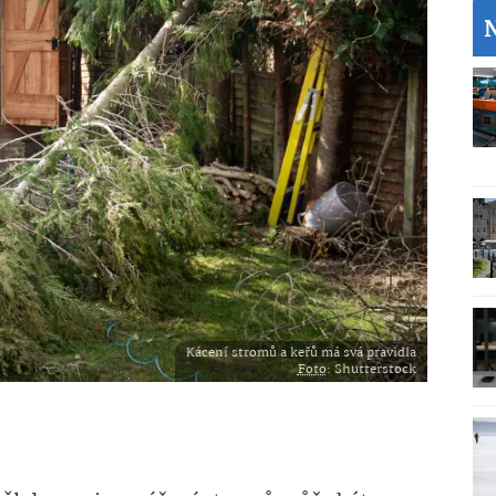
Kácení stromů a keřů má svá pravidla
Foto
: Shutterstock