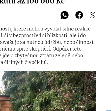
kutu až 100 000 Kč
nosti, které mohou vyvolat silné reakce
lidí v bezprostřední blízkosti, ale i do
považuje za nutnou údržbu, nebo činnost
či němu spíše skeptičtí. Odpůrci této
že jde o zbytečnou ztrátu zeleně nebo
a či jiných živočichů.