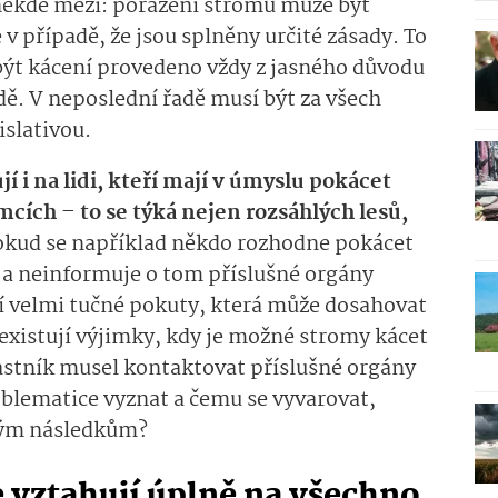
 někde mezi: porážení stromů může být
 případě, že jsou splněny určité zásady. To
ýt kácení provedeno vždy z jasného důvodu
odě. V neposlední řadě musí být za všech
islativou.
jí i na lidi, kteří mají v úmyslu pokácet
cích – to se týká nejen rozsáhlých lesů,
kud se například někdo rozhodne pokácet
a neinformuje o tom příslušné orgány
ní velmi tučné pokuty, která může dosahovat
existují výjimky, kdy je možné stromy kácet
vlastník musel kontaktovat příslušné orgány
roblematice vyznat a čemu se vyvarovat,
ným následkům?
 vztahují úplně na všechno