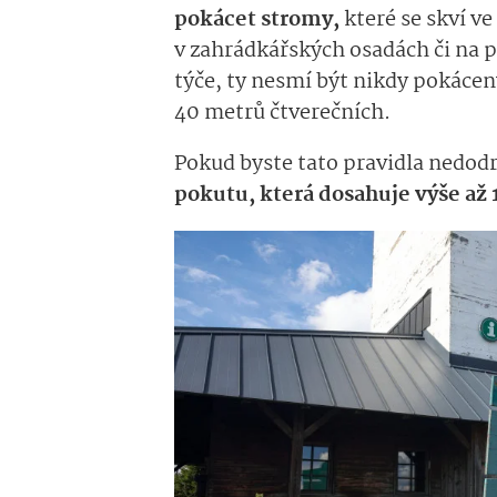
pokácet stromy,
které se skví v
v zahrádkářských osadách či na p
týče, ty nesmí být nikdy pokáceny
40 metrů čtverečních.
Pokud byste tato pravidla nedod
pokutu, která dosahuje výše až