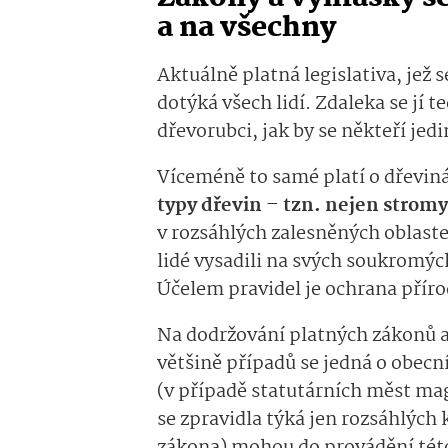
a na všechny
Aktuálně platná legislativa, jež 
dotýká všech lidí. Zdaleka se jí t
dřevorubci, jak by se někteří je
Víceméně to samé platí o dřevin
typy dřevin – tzn. nejen stromy,
v rozsáhlých zalesněných oblastec
lidé vysadili na svých soukromý
Účelem pravidel je ochrana příro
Na dodržování platných zákonů a 
většině případů se jedná o obecn
(v případě statutárních měst mag
se zpravidla týká jen rozsáhlých