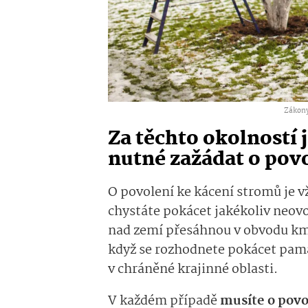
Zákony
Za těchto okolností
nutné zažádat o pov
O povolení ke kácení stromů je v
chystáte pokácet jakékoliv neovo
nad zemí přesáhnou v obvodu kme
když se rozhodnete pokácet pamá
v chráněné krajinné oblasti.
V každém případě
musíte o povol